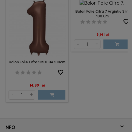
Balon Folie Cifra 7 Argintiu Slim
100 Cm
Pret
9,14 lei
-
+
Balon Folie Cifra 1 MOCHA 100cm
Pret
14,99 lei
-
+

INFO