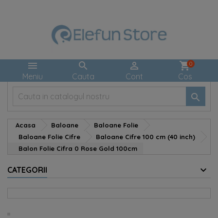



shopping_cart
0
Meniu
Cauta
Cont
Cos

Acasa
Baloane
Baloane Folie
Baloane Folie Cifre
Baloane Cifre 100 cm (40 inch)
Balon Folie Cifra 0 Rose Gold 100cm
CATEGORII