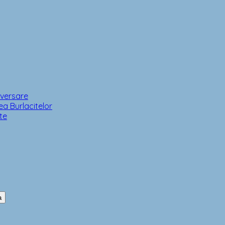
iversare
a Burlacitelor
te
a