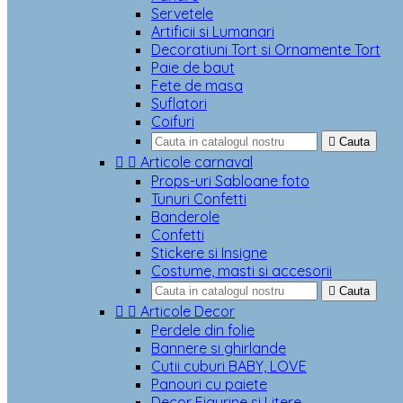
Servetele
Artificii si Lumanari
Decoratiuni Tort si Ornamente Tort
Paie de baut
Fete de masa
Suflatori
Coifuri

Cauta


Articole carnaval
Props-uri Sabloane foto
Tunuri Confetti
Banderole
Confetti
Stickere si Insigne
Costume, masti si accesorii

Cauta


Articole Decor
Perdele din folie
Bannere si ghirlande
Cutii cuburi BABY, LOVE
Panouri cu paiete
Decor Figurine si Litere