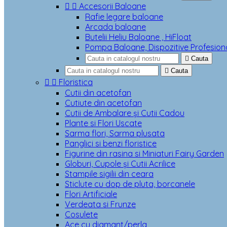


Accesorii Baloane
Rafie legare baloane
Arcada baloane
Butelii Heliu Baloane , HiFloat
Pompa Baloane, Dispozitive Profesion

Cauta

Cauta


Floristica
Cutii din acetofan
Cutiute din acetofan
Cutii de Ambalare și Cutii Cadou
Plante si Flori Uscate
Sarma flori, Sarma plusata
Panglici si benzi floristice
Figurine din rasina si Miniaturi Fairy Garden
Globuri, Cupole și Cutii Acrilice
Stampile sigilii din ceara
Sticlute cu dop de pluta, borcanele
Flori Artificiale
Verdeata si Frunze
Cosulete
Ace cu diamant/perla