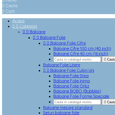

Meniu

Cauta

Cont
Acasa


Categorii


Baloane


Baloane Folie


Baloane Folie Cifre
Baloane Cifre 100 cm (40 inch)
Baloane Cifre 40 cm (16 inch)

Caut
Baloane Folie Litere


Baloane Folie Culori Uni
Baloane Folie Stea
Baloane Folie Inima
Baloane Folie Orbz
Baloane BOBO (Bubbles)
Baloane Folie Forme Speciale

Caut
Baloane mesaje standard
Seturi baloane folie