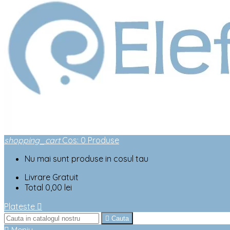
shopping_cart
Cos
:
0
Produse
Nu mai sunt produse in cosul tau
Livrare
Gratuit
Total
0,00 lei
Plateste


Cauta