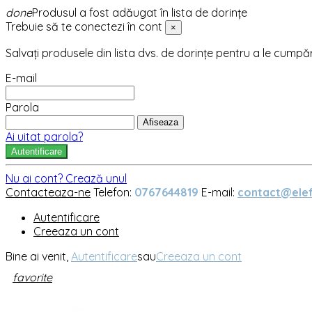
done
Produsul a fost adăugat în lista de dorințe
Trebuie să te conectezi în cont
×
Salvați produsele din lista dvs. de dorințe pentru a le cumpă
E-mail
Parola
Afiseaza
Ai uitat parola?
Autentificare
Nu ai cont? Crează unul
Contacteaza-ne
Telefon:
0767644819
E-mail:
contact@elef
Autentificare
Creeaza un cont
Bine ai venit,
Autentificare
sau
Creeaza un cont
favorite