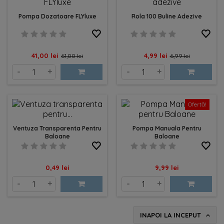
Pompa Dozatoare FLYluxe
Rola 100 Buline Adezive
Pret
Pret
Pret
Pret
41,00 lei
4,99 lei
61,00 lei
6,99 lei
de
de
-
+
-
+
baza
baza
Ofertă!
Ventuza Transparenta Pentru
Pompa Manuala Pentru
Baloane
Baloane
Pret
Pret
0,49 lei
9,99 lei
-
+
-
+
INAPOI LA INCEPUT
