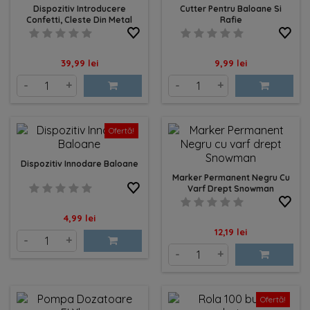
Dispozitiv Introducere
Cutter Pentru Baloane Si
Confetti, Cleste Din Metal
Rafie
Pret
Pret
39,99 lei
9,99 lei
-
+
-
+
Ofertă!
Dispozitiv Innodare Baloane
Marker Permanent Negru Cu
Varf Drept Snowman
Pret
4,99 lei
Pret
12,19 lei
-
+
-
+
Ofertă!