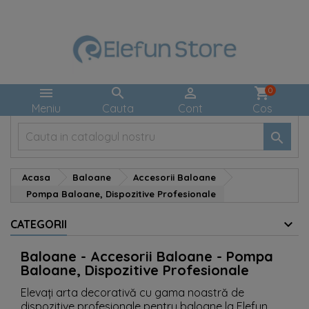



shopping_cart
0
Meniu
Cauta
Cont
Cos

Acasa
Baloane
Accesorii Baloane
Pompa Baloane, Dispozitive Profesionale
CATEGORII
Baloane - Accesorii Baloane - Pompa
Baloane, Dispozitive Profesionale
Elevați arta decorativă cu gama noastră de
dispozitive profesionale pentru baloane la Elefun