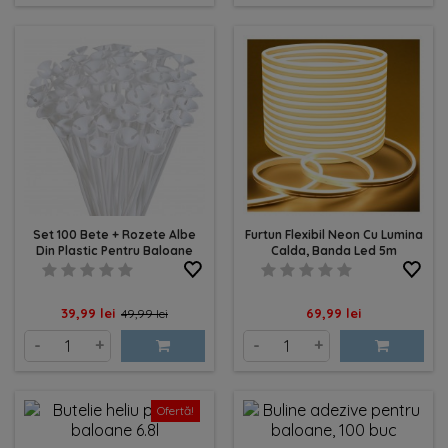
Set 100 Bete + Rozete Albe
Furtun Flexibil Neon Cu Lumina
Din Plastic Pentru Baloane
Calda, Banda Led 5m
Pret
Pret
Pret
39,99 lei
69,99 lei
49,99 lei
de
-
+
-
+
baza
Ofertă!