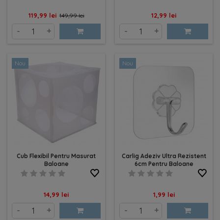
Pret
Pret
Pret
119,99 lei
12,99 lei
149,99 lei
de
-
+
-
+
baza
Nou
Nou
Cub Flexibil Pentru Masurat
Carlig Adeziv Ultra Rezistent
Baloane
6cm Pentru Baloane
Pret
Pret
14,99 lei
1,99 lei
-
+
-
+