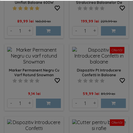
Umflat Baloane 600W
Stralucirea Baloanelor De
Latex
Pret
Pret
Pret
Pret
89,99 lei
199,99 lei
160,00 lei
229,99 lei
de
de
-
+
-
+
baza
baza
Ofertă!
Marker Permanent Negru Cu
Dispozitiv Pt Introducere
Varf Rotund Snowman
Confetti In Baloane
Pret
Pret
Pret
9,14 lei
59,99 lei
89,99 lei
de
-
+
-
+
baza
Ofertă!