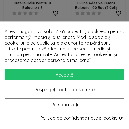
Butelie Heliu Pentru 30
Buline Adezive Pentru
Baloane 6.8l
Baloane, 100 Buc (5 Coli)
Pret
Pret
Pret
249,99 lei
4,99 lei
279,99 lei
Acest magazin vă solicită să acceptați cookie-uri pentru
de
-
+
-
+
performanță, media și publicitate. Mediile sociale și
baza
cookie-urile de publicitate ale unor terțe părți sunt
utilizate pentru a vă oferi funcții de social media și
anunțuri personalizate. Acceptați aceste cookie-uri și
Ofertă!
procesarea datelor personale implicate?
Set 7 Markere Argintii Pentru
Dispozitiv Exploziv Pt
Baloane
Baloane, Fir 15m Cu
Telecomanda
Acceptă
Pret
Pret
Pret
40,66 lei
738,81 lei
1.138,81 lei
Respingeți toate cookie-urile
de
-
+
-
+
baza
Personalizați
Ofertă!
Politica de confidențialitate și cookie-uri
Pompa Electrica Pentru
Spray Hi Shine 240ml Pt