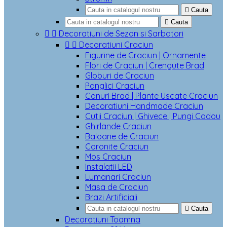

Cauta

Cauta


Decoratiuni de Sezon si Sarbatori


Decoratiuni Craciun
Figurine de Craciun | Ornamente
Flori de Craciun | Crengute Brad
Globuri de Craciun
Panglici Craciun
Conuri Brad | Plante Uscate Craciun
Decoratiuni Handmade Craciun
Cutii Craciun | Ghivece | Pungi Cadou
Ghirlande Craciun
Baloane de Craciun
Coronite Craciun
Mos Craciun
Instalatii LED
Lumanari Craciun
Masa de Craciun
Brazi Artificiali

Cauta
Decoratiuni Toamna