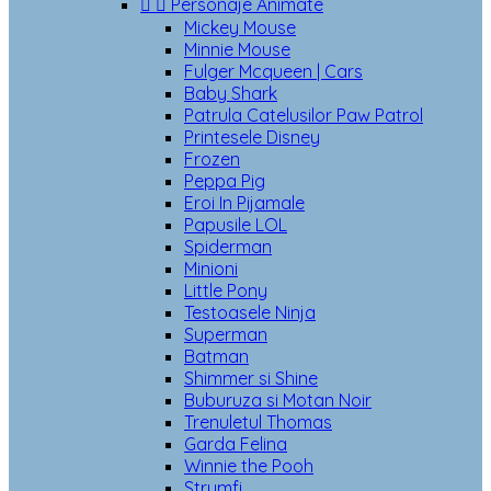


Personaje Animate
Mickey Mouse
Minnie Mouse
Fulger Mcqueen | Cars
Baby Shark
Patrula Catelusilor Paw Patrol
Printesele Disney
Frozen
Peppa Pig
Eroi In Pijamale
Papusile LOL
Spiderman
Minioni
Little Pony
Testoasele Ninja
Superman
Batman
Shimmer si Shine
Buburuza si Motan Noir
Trenuletul Thomas
Garda Felina
Winnie the Pooh
Strumfi