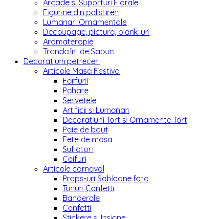
Arcade si Suporturi Florale
Figurine din polistiren
Lumanari Ornamentale
Decoupage, pictura, blank-uri
Aromaterapie
Trandafiri de Sapun
Decoratiuni petreceri
Articole Masa Festiva
Farfurii
Pahare
Servetele
Artificii si Lumanari
Decoratiuni Tort si Ornamente Tort
Paie de baut
Fete de masa
Suflatori
Coifuri
Articole carnaval
Props-uri Sabloane foto
Tunuri Confetti
Banderole
Confetti
Stickere si Insigne