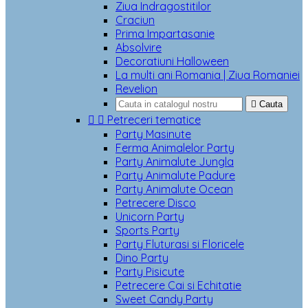
Ziua Indragostitilor
Craciun
Prima Impartasanie
Absolvire
Decoratiuni Halloween
La multi ani Romania | Ziua Romaniei
Revelion

Cauta


Petreceri tematice
Party Masinute
Ferma Animalelor Party
Party Animalute Jungla
Party Animalute Padure
Party Animalute Ocean
Petrecere Disco
Unicorn Party
Sports Party
Party Fluturasi si Floricele
Dino Party
Party Pisicute
Petrecere Cai si Echitatie
Sweet Candy Party