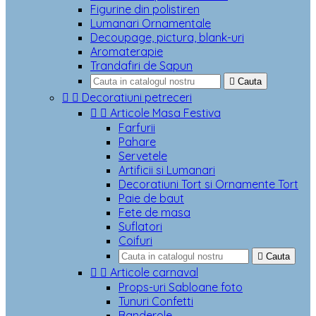
Figurine din polistiren
Lumanari Ornamentale
Decoupage, pictura, blank-uri
Aromaterapie
Trandafiri de Sapun

Cauta


Decoratiuni petreceri


Articole Masa Festiva
Farfurii
Pahare
Servetele
Artificii si Lumanari
Decoratiuni Tort si Ornamente Tort
Paie de baut
Fete de masa
Suflatori
Coifuri

Cauta


Articole carnaval
Props-uri Sabloane foto
Tunuri Confetti
Banderole