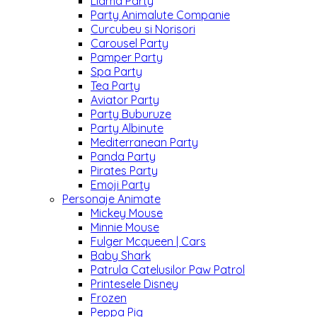
Llama Party
Party Animalute Companie
Curcubeu si Norisori
Carousel Party
Pamper Party
Spa Party
Tea Party
Aviator Party
Party Buburuze
Party Albinute
Mediterranean Party
Panda Party
Pirates Party
Emoji Party
Personaje Animate
Mickey Mouse
Minnie Mouse
Fulger Mcqueen | Cars
Baby Shark
Patrula Catelusilor Paw Patrol
Printesele Disney
Frozen
Peppa Pig