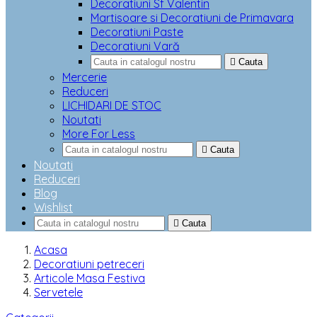
Decoratiuni Sf Valentin
Martisoare si Decoratiuni de Primavara
Decoratiuni Paste
Decoratiuni Vară

Cauta
Mercerie
Reduceri
LICHIDARI DE STOC
Noutati
More For Less

Cauta
Noutati
Reduceri
Blog
Wishlist

Cauta
Acasa
Decoratiuni petreceri
Articole Masa Festiva
Servetele