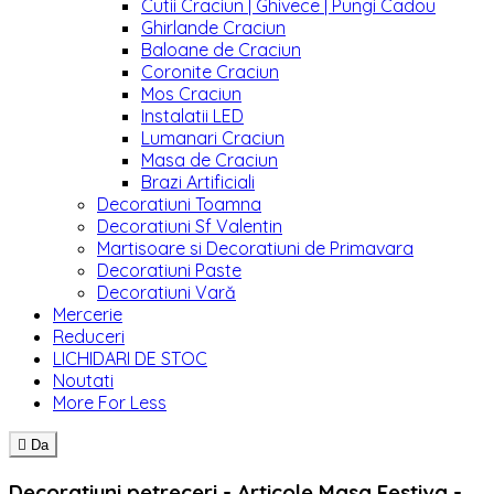
Cutii Craciun | Ghivece | Pungi Cadou
Ghirlande Craciun
Baloane de Craciun
Coronite Craciun
Mos Craciun
Instalatii LED
Lumanari Craciun
Masa de Craciun
Brazi Artificiali
Decoratiuni Toamna
Decoratiuni Sf Valentin
Martisoare si Decoratiuni de Primavara
Decoratiuni Paste
Decoratiuni Vară
Mercerie
Reduceri
LICHIDARI DE STOC
Noutati
More For Less

Da
Decoratiuni petreceri - Articole Masa Festiva -