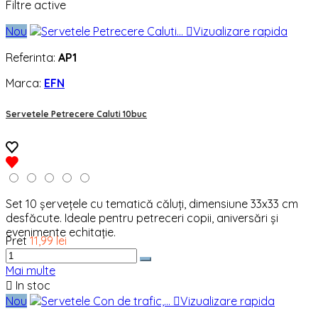
Filtre active
Nou

Vizualizare rapida
Referinta:
AP1
Marca:
EFN
Servetele Petrecere Caluti 10buc
Set 10 șervețele cu tematică căluți, dimensiune 33x33 cm
desfăcute. Ideale pentru petreceri copii, aniversări și
evenimente echitație.
Pret
11,99 lei
Mai multe

In stoc
Nou

Vizualizare rapida