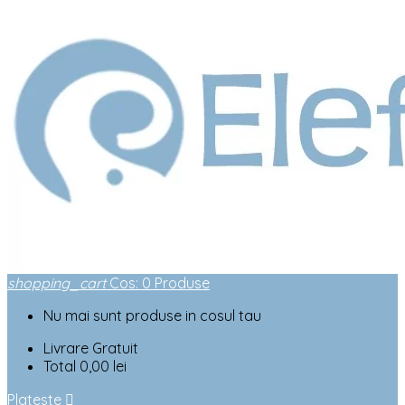
shopping_cart
Cos
:
0
Produse
Nu mai sunt produse in cosul tau
Livrare
Gratuit
Total
0,00 lei
Plateste
