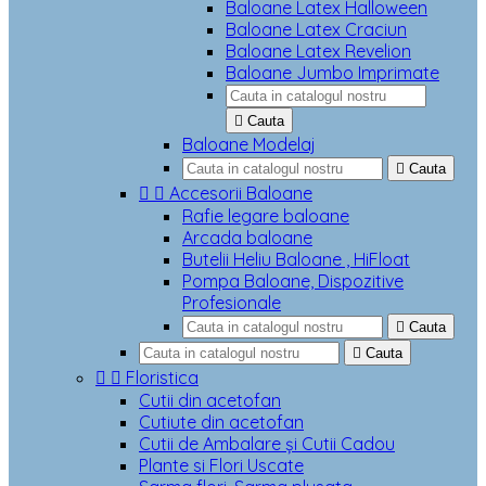
Baloane Latex Halloween
Baloane Latex Craciun
Baloane Latex Revelion
Baloane Jumbo Imprimate

Cauta
Baloane Modelaj

Cauta


Accesorii Baloane
Rafie legare baloane
Arcada baloane
Butelii Heliu Baloane , HiFloat
Pompa Baloane, Dispozitive
Profesionale

Cauta

Cauta


Floristica
Cutii din acetofan
Cutiute din acetofan
Cutii de Ambalare și Cutii Cadou
Plante si Flori Uscate