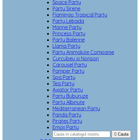
Space Party
Party Sirene
Flamingo Tropical Party
Party Lebada
Marine Party
Princess Party
Party Balerine
Llama Party
Party Animalute Companie
Curcubeu si Norisori
Carousel Party
Pamper Party
Spa Party
Tea Party
Aviator Party
Party Buburuze
Party Albinute
Mediterranean Party
Panda Party
Pirates Party
Emoji Party

Cauta