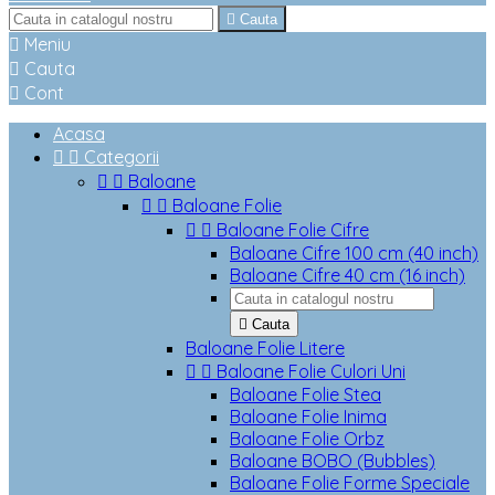

Cauta

Meniu

Cauta

Cont
Acasa


Categorii


Baloane


Baloane Folie


Baloane Folie Cifre
Baloane Cifre 100 cm (40 inch)
Baloane Cifre 40 cm (16 inch)

Cauta
Baloane Folie Litere


Baloane Folie Culori Uni
Baloane Folie Stea
Baloane Folie Inima
Baloane Folie Orbz
Baloane BOBO (Bubbles)
Baloane Folie Forme Speciale