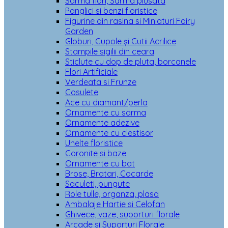
Sarma flori, Sarma plusata
Panglici si benzi floristice
Figurine din rasina si Miniaturi Fairy
Garden
Globuri, Cupole și Cutii Acrilice
Stampile sigilii din ceara
Sticlute cu dop de pluta, borcanele
Flori Artificiale
Verdeata si Frunze
Cosulete
Ace cu diamant/perla
Ornamente cu sarma
Ornamente adezive
Ornamente cu clestisor
Unelte floristice
Coronite si baze
Ornamente cu bat
Brose, Bratari, Cocarde
Saculeti, pungute
Role tulle, organza, plasa
Ambalaje Hartie si Celofan
Ghivece, vaze, suporturi florale
Arcade si Suporturi Florale