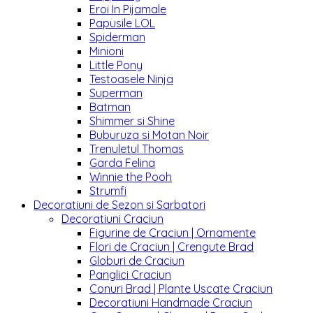
Eroi In Pijamale
Papusile LOL
Spiderman
Minioni
Little Pony
Testoasele Ninja
Superman
Batman
Shimmer si Shine
Buburuza si Motan Noir
Trenuletul Thomas
Garda Felina
Winnie the Pooh
Strumfi
Decoratiuni de Sezon si Sarbatori
Decoratiuni Craciun
Figurine de Craciun | Ornamente
Flori de Craciun | Crengute Brad
Globuri de Craciun
Panglici Craciun
Conuri Brad | Plante Uscate Craciun
Decoratiuni Handmade Craciun