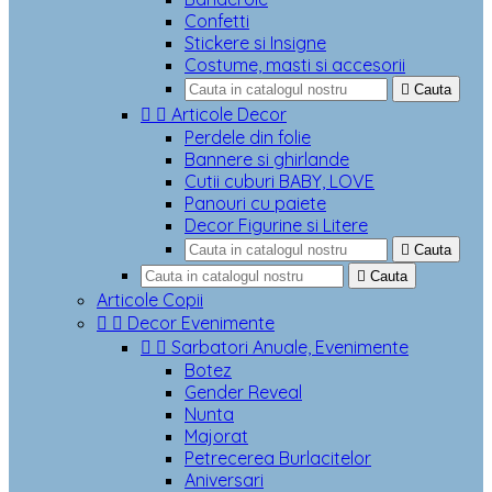
Confetti
Stickere si Insigne
Costume, masti si accesorii

Cauta


Articole Decor
Perdele din folie
Bannere si ghirlande
Cutii cuburi BABY, LOVE
Panouri cu paiete
Decor Figurine si Litere

Cauta

Cauta
Articole Copii


Decor Evenimente


Sarbatori Anuale, Evenimente
Botez
Gender Reveal
Nunta
Majorat
Petrecerea Burlacitelor
Aniversari