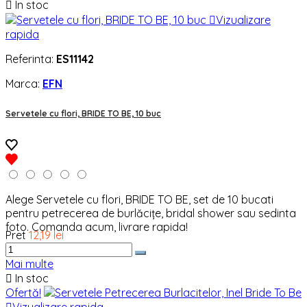

In stoc

Vizualizare
rapida
Referinta:
ES11142
Marca:
EFN
Servetele cu flori, BRIDE TO BE, 10 buc
Alege Servetele cu flori, BRIDE TO BE, set de 10 bucati
pentru petrecerea de burlăcițe, bridal shower sau sedinta
foto. Comanda acum, livrare rapida!
Pret
12,19 lei
Mai multe

In stoc
Ofertă!