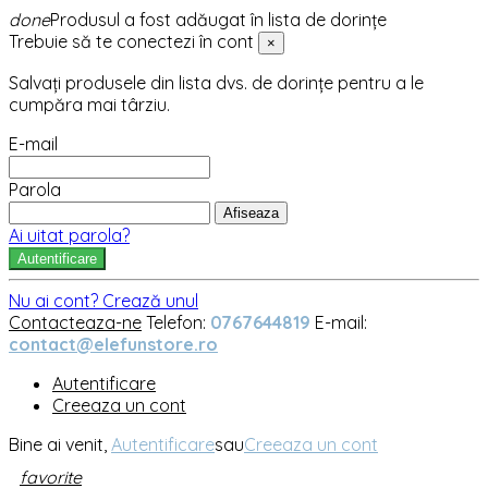
done
Produsul a fost adăugat în lista de dorințe
Trebuie să te conectezi în cont
×
Salvați produsele din lista dvs. de dorințe pentru a le
cumpăra mai târziu.
E-mail
Parola
Afiseaza
Ai uitat parola?
Autentificare
Nu ai cont? Crează unul
Contacteaza-ne
Telefon:
0767644819
E-mail:
contact@elefunstore.ro
Autentificare
Creeaza un cont
Bine ai venit,
Autentificare
sau
Creeaza un cont
favorite