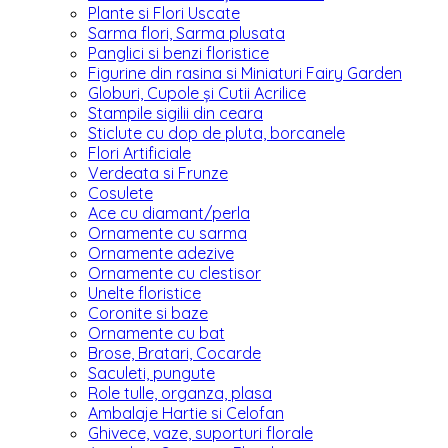
Plante si Flori Uscate
Sarma flori, Sarma plusata
Panglici si benzi floristice
Figurine din rasina si Miniaturi Fairy Garden
Globuri, Cupole și Cutii Acrilice
Stampile sigilii din ceara
Sticlute cu dop de pluta, borcanele
Flori Artificiale
Verdeata si Frunze
Cosulete
Ace cu diamant/perla
Ornamente cu sarma
Ornamente adezive
Ornamente cu clestisor
Unelte floristice
Coronite si baze
Ornamente cu bat
Brose, Bratari, Cocarde
Saculeti, pungute
Role tulle, organza, plasa
Ambalaje Hartie si Celofan
Ghivece, vaze, suporturi florale