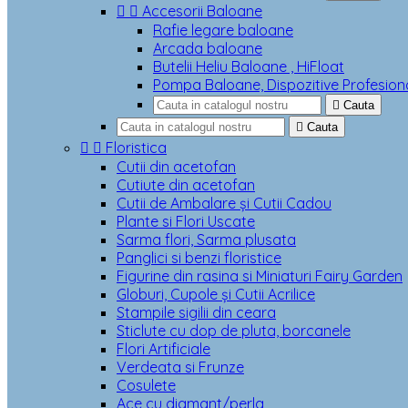


Accesorii Baloane
Rafie legare baloane
Arcada baloane
Butelii Heliu Baloane , HiFloat
Pompa Baloane, Dispozitive Profesion

Cauta

Cauta


Floristica
Cutii din acetofan
Cutiute din acetofan
Cutii de Ambalare și Cutii Cadou
Plante si Flori Uscate
Sarma flori, Sarma plusata
Panglici si benzi floristice
Figurine din rasina si Miniaturi Fairy Garden
Globuri, Cupole și Cutii Acrilice
Stampile sigilii din ceara
Sticlute cu dop de pluta, borcanele
Flori Artificiale
Verdeata si Frunze
Cosulete
Ace cu diamant/perla