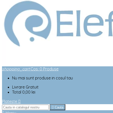
shopping_cart
Cos
:
0
Produse
Nu mai sunt produse in cosul tau
Livrare
Gratuit
Total
0,00 lei
Plateste


Cauta