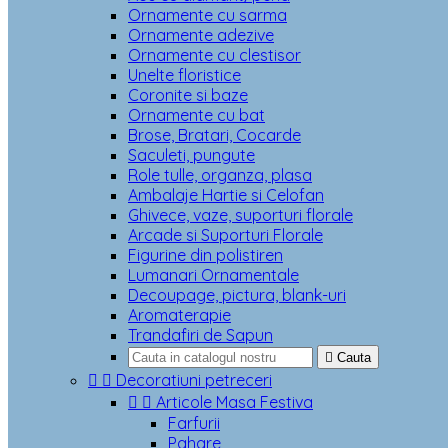
Ornamente cu sarma
Ornamente adezive
Ornamente cu clestisor
Unelte floristice
Coronite si baze
Ornamente cu bat
Brose, Bratari, Cocarde
Saculeti, pungute
Role tulle, organza, plasa
Ambalaje Hartie si Celofan
Ghivece, vaze, suporturi florale
Arcade si Suporturi Florale
Figurine din polistiren
Lumanari Ornamentale
Decoupage, pictura, blank-uri
Aromaterapie
Trandafiri de Sapun

Cauta


Decoratiuni petreceri


Articole Masa Festiva
Farfurii
Pahare