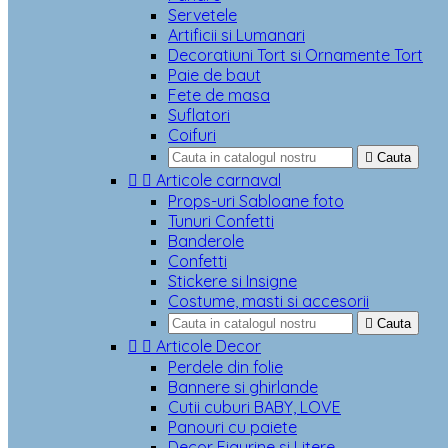
Servetele
Artificii si Lumanari
Decoratiuni Tort si Ornamente Tort
Paie de baut
Fete de masa
Suflatori
Coifuri

Cauta


Articole carnaval
Props-uri Sabloane foto
Tunuri Confetti
Banderole
Confetti
Stickere si Insigne
Costume, masti si accesorii

Cauta


Articole Decor
Perdele din folie
Bannere si ghirlande
Cutii cuburi BABY, LOVE
Panouri cu paiete
Decor Figurine si Litere