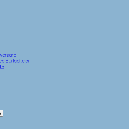
iversare
a Burlacitelor
te
a