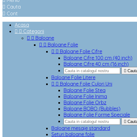

Meniu

Cauta

Cont
Acasa


Categorii


Baloane


Baloane Folie


Baloane Folie Cifre
Baloane Cifre 100 cm (40 inch)
Baloane Cifre 40 cm (16 inch)

Caut
Baloane Folie Litere


Baloane Folie Culori Uni
Baloane Folie Stea
Baloane Folie Inima
Baloane Folie Orbz
Baloane BOBO (Bubbles)
Baloane Folie Forme Speciale

Caut
Baloane mesaje standard
Seturi baloane folie