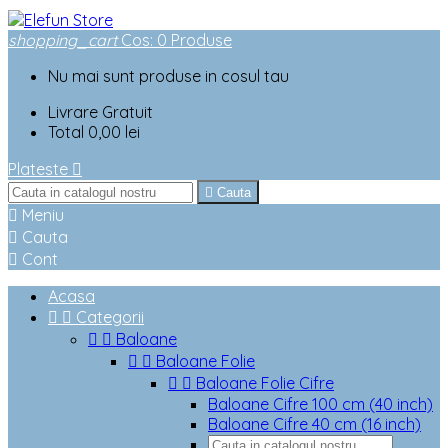
shopping_cart
Cos
:
0
Produse
Nu mai sunt produse in cosul tau
Livrare
Gratuit
Total
0,00 lei
Plateste


Cauta

Meniu

Cauta

Cont
Acasa


Categorii


Baloane


Baloane Folie


Baloane Folie Cifre
Baloane Cifre 100 cm (40 inch)
Baloane Cifre 40 cm (16 inch)