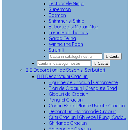
Testoasele Ninja
Superman
Batman
Shimmer si Shine
Buburuza si Motan Noir
Trenuletul Thomas
Garda Felina
Winnie the Pooh
Strumfi

Cauta

Cauta


Decoratiuni de Sezon si Sarbatori


Decoratiuni Craciun
Figurine de Craciun | Ornamente
Flori de Craciun | Crengute Brad
Globuri de Craciun
Panglici Craciun
Conuri Brad | Plante Uscate Craciun
Decoratiuni Handmade Craciun
Cutii Craciun | Ghivece | Pungi Cadou
Ghirlande Craciun
Baloane de Craciun