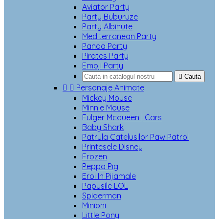
Aviator Party
Party Buburuze
Party Albinute
Mediterranean Party
Panda Party
Pirates Party
Emoji Party

Cauta


Personaje Animate
Mickey Mouse
Minnie Mouse
Fulger Mcqueen | Cars
Baby Shark
Patrula Catelusilor Paw Patrol
Printesele Disney
Frozen
Peppa Pig
Eroi In Pijamale
Papusile LOL
Spiderman
Minioni
Little Pony