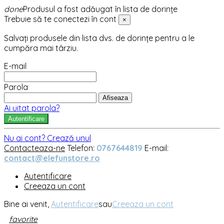
done
Produsul a fost adăugat în lista de dorințe
Trebuie să te conectezi în cont
×
Salvați produsele din lista dvs. de dorințe pentru a le
cumpăra mai târziu.
E-mail
Parola
Afiseaza
Ai uitat parola?
Autentificare
Nu ai cont? Crează unul
Contacteaza-ne
Telefon:
0767644819
E-mail:
contact@elefunstore.ro
Autentificare
Creeaza un cont
Bine ai venit,
Autentificare
sau
Creeaza un cont
favorite