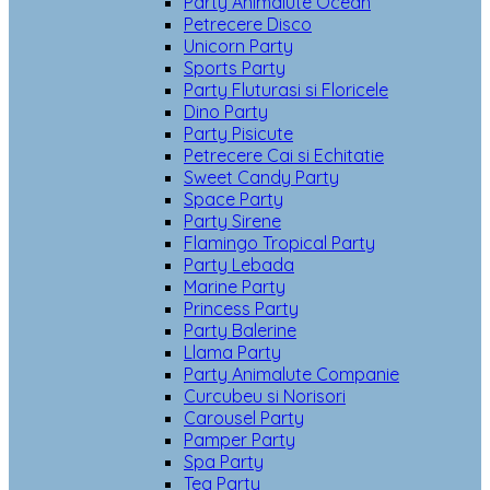
Party Animalute Ocean
Petrecere Disco
Unicorn Party
Sports Party
Party Fluturasi si Floricele
Dino Party
Party Pisicute
Petrecere Cai si Echitatie
Sweet Candy Party
Space Party
Party Sirene
Flamingo Tropical Party
Party Lebada
Marine Party
Princess Party
Party Balerine
Llama Party
Party Animalute Companie
Curcubeu si Norisori
Carousel Party
Pamper Party
Spa Party
Tea Party