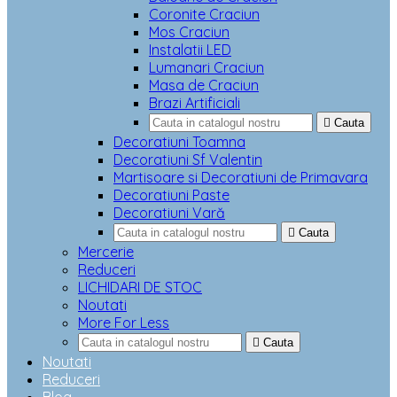
Coronite Craciun
Mos Craciun
Instalatii LED
Lumanari Craciun
Masa de Craciun
Brazi Artificiali

Cauta
Decoratiuni Toamna
Decoratiuni Sf Valentin
Martisoare si Decoratiuni de Primavara
Decoratiuni Paste
Decoratiuni Vară

Cauta
Mercerie
Reduceri
LICHIDARI DE STOC
Noutati
More For Less

Cauta
Noutati
Reduceri