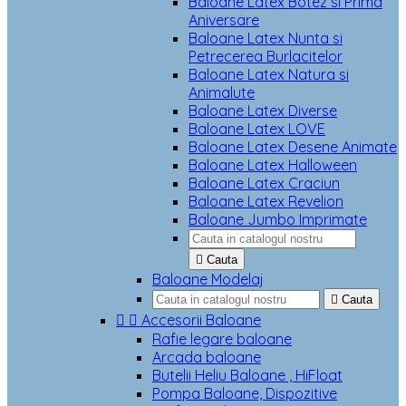
Baloane Latex Botez si Prima
Aniversare
Baloane Latex Nunta si
Petrecerea Burlacitelor
Baloane Latex Natura si
Animalute
Baloane Latex Diverse
Baloane Latex LOVE
Baloane Latex Desene Animate
Baloane Latex Halloween
Baloane Latex Craciun
Baloane Latex Revelion
Baloane Jumbo Imprimate

Cauta
Baloane Modelaj

Cauta


Accesorii Baloane
Rafie legare baloane
Arcada baloane
Butelii Heliu Baloane , HiFloat
Pompa Baloane, Dispozitive