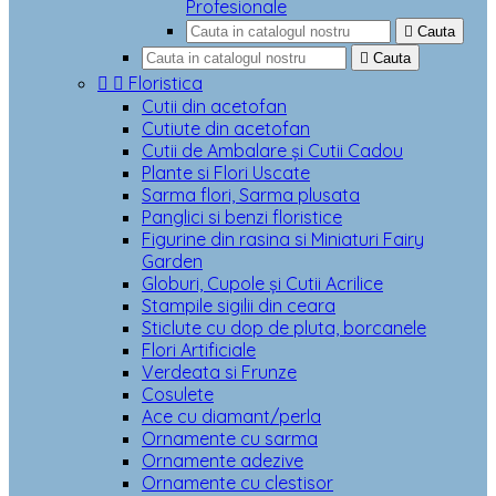
Profesionale

Cauta

Cauta


Floristica
Cutii din acetofan
Cutiute din acetofan
Cutii de Ambalare și Cutii Cadou
Plante si Flori Uscate
Sarma flori, Sarma plusata
Panglici si benzi floristice
Figurine din rasina si Miniaturi Fairy
Garden
Globuri, Cupole și Cutii Acrilice
Stampile sigilii din ceara
Sticlute cu dop de pluta, borcanele
Flori Artificiale
Verdeata si Frunze
Cosulete
Ace cu diamant/perla
Ornamente cu sarma
Ornamente adezive
Ornamente cu clestisor