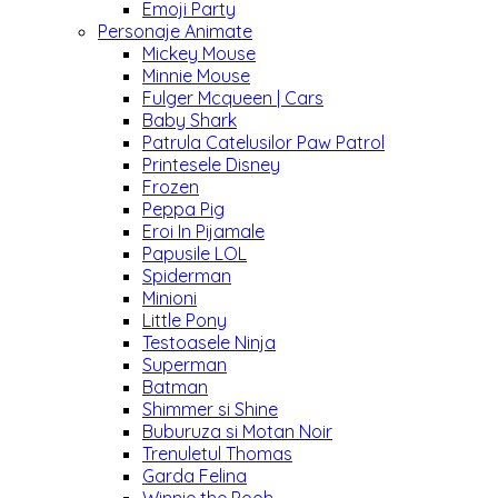
Emoji Party
Personaje Animate
Mickey Mouse
Minnie Mouse
Fulger Mcqueen | Cars
Baby Shark
Patrula Catelusilor Paw Patrol
Printesele Disney
Frozen
Peppa Pig
Eroi In Pijamale
Papusile LOL
Spiderman
Minioni
Little Pony
Testoasele Ninja
Superman
Batman
Shimmer si Shine
Buburuza si Motan Noir
Trenuletul Thomas
Garda Felina