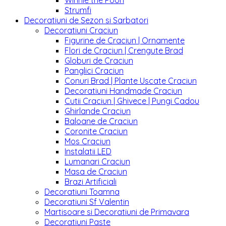
Winnie the Pooh
Strumfi
Decoratiuni de Sezon si Sarbatori
Decoratiuni Craciun
Figurine de Craciun | Ornamente
Flori de Craciun | Crengute Brad
Globuri de Craciun
Panglici Craciun
Conuri Brad | Plante Uscate Craciun
Decoratiuni Handmade Craciun
Cutii Craciun | Ghivece | Pungi Cadou
Ghirlande Craciun
Baloane de Craciun
Coronite Craciun
Mos Craciun
Instalatii LED
Lumanari Craciun
Masa de Craciun
Brazi Artificiali
Decoratiuni Toamna
Decoratiuni Sf Valentin
Martisoare si Decoratiuni de Primavara
Decoratiuni Paste