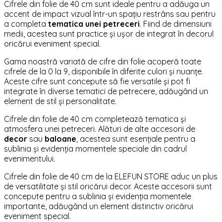
Cifrele din folie de 40 cm sunt ideale pentru a adăuga un
accent de impact vizual într-un spațiu restrâns sau pentru
a completa
tematica unei petreceri
. Fiind de dimensiuni
medii, acestea sunt practice și ușor de integrat în decorul
oricărui eveniment special.
Gama noastră variată de cifre din folie acoperă toate
cifrele de la 0 la 9, disponibile în diferite culori și nuanțe.
Aceste cifre sunt concepute să fie versatile și pot fi
integrate în diverse tematici de petrecere, adăugând un
element de stil și personalitate.
Cifrele din folie de 40 cm completează tematica și
atmosfera unei petreceri. Alături de alte accesorii de
decor
sau
baloane
, acestea sunt esențiale pentru a
sublinia și evidenția momentele speciale din cadrul
evenimentului.
Cifrele din folie de 40 cm de la ELEFUN STORE aduc un plus
de versatilitate și stil oricărui decor. Aceste accesorii sunt
concepute pentru a sublinia și evidenția momentele
importante, adăugând un element distinctiv oricărui
eveniment special.