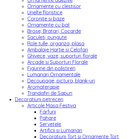
Ornamente adezive
Ornamente cu clestisor
Unelte floristice
Coronite si baze
Ornamente cu bat
Brose, Bratari, Cocarde
Saculeti, pungute
Role tulle, organza, plasa
Ambalaje Hartie si Celofan
Ghivece, vaze, suporturi florale
Arcade si Suporturi Florale
Figurine din polistiren
Lumanari Ornamentale
Decoupage, pictura, blank-uri
Aromaterapie
Trandafiri de Sapun
Decoratiuni petreceri
Articole Masa Festiva
Farfurii
Pahare
Servetele
Artificii si Lumanari
Decoratiuni Tort si Ornamente Tort