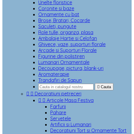
Unelte floristice
Coronite si baze
Ornamente cu bat
Brose, Bratari, Cocarde
Saculeti, pungute
Role tulle, organza, plasa
Ambalaje Hartie si Celofan
Ghivece, vaze, suporturi florale
Arcade si Suporturi Florale
Figurine din polistiren
Lumanari Ornamentale
Decoupage, pictura, blank-uri
Aromaterapie
Trandafiri de Sapun

Cauta


Decoratiuni petreceri


Articole Masa Festiva
Farfurii
Pahare
Servetele
Artificii si Lumanari
Decoratiuni Tort si Ornamente Tort