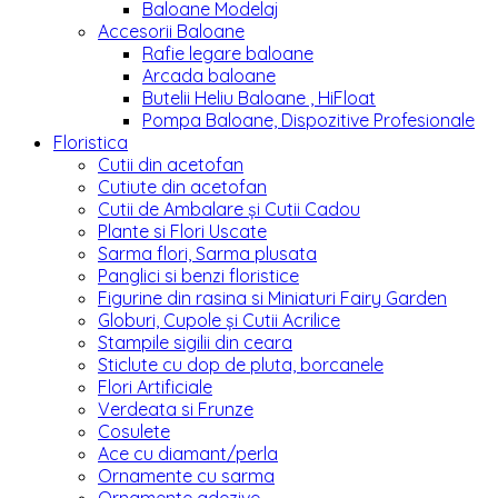
Baloane Modelaj
Accesorii Baloane
Rafie legare baloane
Arcada baloane
Butelii Heliu Baloane , HiFloat
Pompa Baloane, Dispozitive Profesionale
Floristica
Cutii din acetofan
Cutiute din acetofan
Cutii de Ambalare și Cutii Cadou
Plante si Flori Uscate
Sarma flori, Sarma plusata
Panglici si benzi floristice
Figurine din rasina si Miniaturi Fairy Garden
Globuri, Cupole și Cutii Acrilice
Stampile sigilii din ceara
Sticlute cu dop de pluta, borcanele
Flori Artificiale
Verdeata si Frunze
Cosulete
Ace cu diamant/perla
Ornamente cu sarma