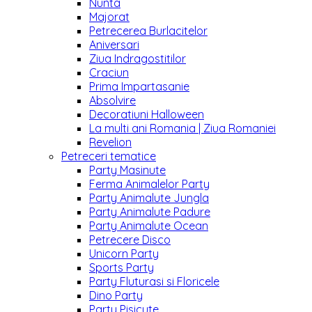
Nunta
Majorat
Petrecerea Burlacitelor
Aniversari
Ziua Indragostitilor
Craciun
Prima Impartasanie
Absolvire
Decoratiuni Halloween
La multi ani Romania | Ziua Romaniei
Revelion
Petreceri tematice
Party Masinute
Ferma Animalelor Party
Party Animalute Jungla
Party Animalute Padure
Party Animalute Ocean
Petrecere Disco
Unicorn Party
Sports Party
Party Fluturasi si Floricele
Dino Party
Party Pisicute