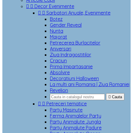
Articole Copii


Decor Evenimente


Sarbatori Anuale, Evenimente
Botez
Gender Reveal
Nunta
Majorat
Petrecerea Burlacitelor
Aniversari
Ziua Indragostitilor
Craciun
Prima Impartasanie
Absolvire
Decoratiuni Halloween
La multi ani Romania | Ziua Romaniei
Revelion

Cauta


Petreceri tematice
Party Masinute
Ferma Animalelor Party
Party Animalute Jungla
Party Animalute Padure