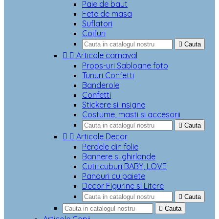
Paie de baut
Fete de masa
Suflatori
Coifuri

Cauta


Articole carnaval
Props-uri Sabloane foto
Tunuri Confetti
Banderole
Confetti
Stickere si Insigne
Costume, masti si accesorii

Cauta


Articole Decor
Perdele din folie
Bannere si ghirlande
Cutii cuburi BABY, LOVE
Panouri cu paiete
Decor Figurine si Litere

Cauta

Cauta