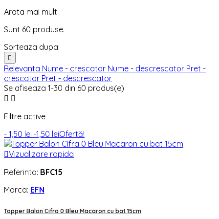
Arata mai mult
Sunt 60 produse.
Sorteaza dupa:

Relevanta
Nume - crescator
Nume - descrescator
Pret -
crescator
Pret - descrescator
Se afiseaza 1-30 din 60 produs(e)


Filtre active
- 1,50 lei
-1,50 lei
Ofertă!

Vizualizare rapida
Referinta:
BFC15
Marca:
EFN
Topper Balon Cifra 0 Bleu Macaron cu bat 15cm