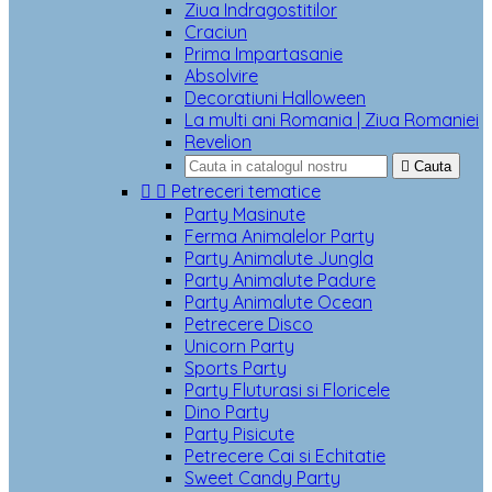
Ziua Indragostitilor
Craciun
Prima Impartasanie
Absolvire
Decoratiuni Halloween
La multi ani Romania | Ziua Romaniei
Revelion

Cauta


Petreceri tematice
Party Masinute
Ferma Animalelor Party
Party Animalute Jungla
Party Animalute Padure
Party Animalute Ocean
Petrecere Disco
Unicorn Party
Sports Party
Party Fluturasi si Floricele
Dino Party
Party Pisicute
Petrecere Cai si Echitatie
Sweet Candy Party