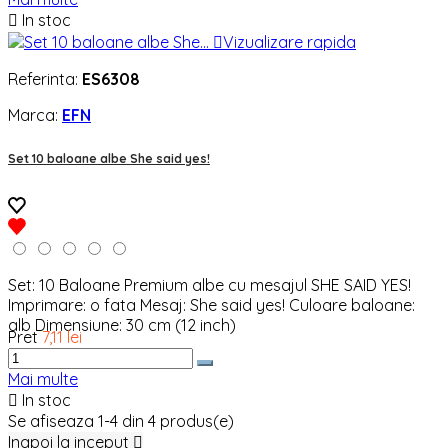

In stoc

Vizualizare rapida
Referinta:
ES6308
Marca:
EFN
Set 10 baloane albe She said yes!
Set: 10 Baloane Premium albe cu mesajul SHE SAID YES!
Imprimare: o fata Mesaj: She said yes! Culoare baloane:
alb Dimensiune: 30 cm (12 inch)
Pret
7,11 lei
Mai multe

In stoc
Se afiseaza 1-4 din 4 produs(e)
Inapoi la inceput
