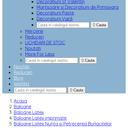
Decoratiuni Sf Valentin
Martisoare si Decoratiuni de Primavara
Decoratiuni Paste
Decoratiuni Vară

Cauta
Mercerie
Reduceri
LICHIDARI DE STOC
Noutati
More For Less

Cauta
Noutati
Reduceri
Blog
Wishlist

Cauta
Acasa
Baloane
Baloane Latex
Baloane Latex imprimate
Baloane Latex Nunta si Petrecerea Burlacitelor