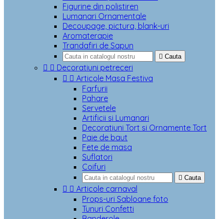
Figurine din polistiren
Lumanari Ornamentale
Decoupage, pictura, blank-uri
Aromaterapie
Trandafiri de Sapun

Cauta


Decoratiuni petreceri


Articole Masa Festiva
Farfurii
Pahare
Servetele
Artificii si Lumanari
Decoratiuni Tort si Ornamente Tort
Paie de baut
Fete de masa
Suflatori
Coifuri

Cauta


Articole carnaval
Props-uri Sabloane foto
Tunuri Confetti
Banderole