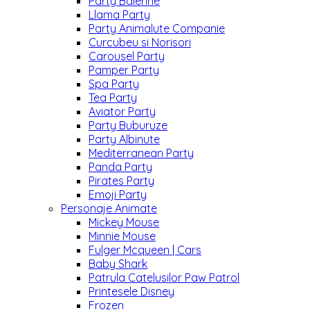
Party Balerine
Llama Party
Party Animalute Companie
Curcubeu si Norisori
Carousel Party
Pamper Party
Spa Party
Tea Party
Aviator Party
Party Buburuze
Party Albinute
Mediterranean Party
Panda Party
Pirates Party
Emoji Party
Personaje Animate
Mickey Mouse
Minnie Mouse
Fulger Mcqueen | Cars
Baby Shark
Patrula Catelusilor Paw Patrol
Printesele Disney
Frozen