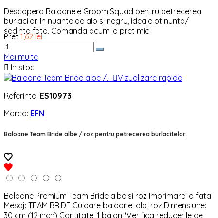
Descopera Baloanele Groom Squad pentru petrecerea
burlacilor. In nuante de alb si negru, ideale pt nunta/
sedinta foto. Comanda acum la pret mic!
Pret
1,62 lei
Mai multe

In stoc

Vizualizare rapida
Referinta:
ES10973
Marca:
EFN
Baloane Team Bride albe / roz pentru petrecerea burlacitelor
Baloane Premium Team Bride albe si roz Imprimare: o fata
Mesaj: TEAM BRIDE Culoare baloane: alb, roz Dimensiune:
30 cm (12 inch) Cantitate: 1 balon *Verifica reducerile de