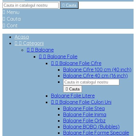

Cauta

Meniu

Cauta

Cont
Acasa


Categorii


Baloane


Baloane Folie


Baloane Folie Cifre
Baloane Cifre 100 cm (40 inch)
Baloane Cifre 40 cm (16 inch)

Cauta
Baloane Folie Litere


Baloane Folie Culori Uni
Baloane Folie Stea
Baloane Folie Inima
Baloane Folie Orbz
Baloane BOBO (Bubbles)
Baloane Folie Forme Speciale