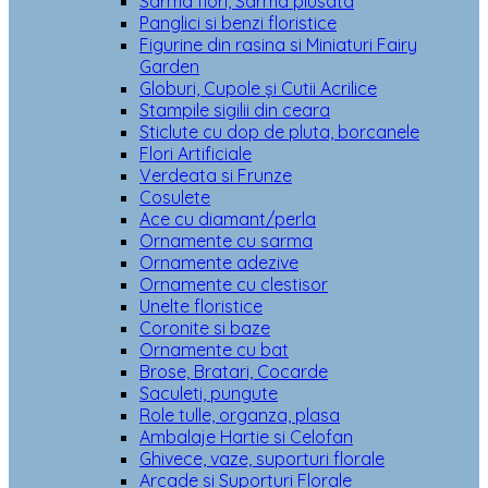
Sarma flori, Sarma plusata
Panglici si benzi floristice
Figurine din rasina si Miniaturi Fairy
Garden
Globuri, Cupole și Cutii Acrilice
Stampile sigilii din ceara
Sticlute cu dop de pluta, borcanele
Flori Artificiale
Verdeata si Frunze
Cosulete
Ace cu diamant/perla
Ornamente cu sarma
Ornamente adezive
Ornamente cu clestisor
Unelte floristice
Coronite si baze
Ornamente cu bat
Brose, Bratari, Cocarde
Saculeti, pungute
Role tulle, organza, plasa
Ambalaje Hartie si Celofan
Ghivece, vaze, suporturi florale
Arcade si Suporturi Florale