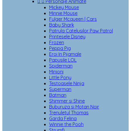


Personaje Animate
Mickey Mouse
Minnie Mouse
Fulger Mcqueen | Cars
Baby Shark
Patrula Catelusilor Paw Patrol
Printesele Disney
Frozen
Peppa Pig
Eroi In Pijamale
Papusile LOL
Spiderman
Minioni
Little Pony
Testoasele Ninja
Superman
Batman
Shimmer si Shine
Buburuza si Motan Noir
Trenuletul Thomas
Garda Felina
Winnie the Pooh
Strumfi