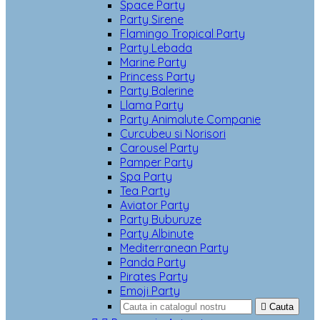
Space Party
Party Sirene
Flamingo Tropical Party
Party Lebada
Marine Party
Princess Party
Party Balerine
Llama Party
Party Animalute Companie
Curcubeu si Norisori
Carousel Party
Pamper Party
Spa Party
Tea Party
Aviator Party
Party Buburuze
Party Albinute
Mediterranean Party
Panda Party
Pirates Party
Emoji Party

Cauta