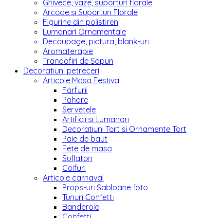
Ghivece, vaze, suporturi florale
Arcade si Suporturi Florale
Figurine din polistiren
Lumanari Ornamentale
Decoupage, pictura, blank-uri
Aromaterapie
Trandafiri de Sapun
Decoratiuni petreceri
Articole Masa Festiva
Farfurii
Pahare
Servetele
Artificii si Lumanari
Decoratiuni Tort si Ornamente Tort
Paie de baut
Fete de masa
Suflatori
Coifuri
Articole carnaval
Props-uri Sabloane foto
Tunuri Confetti
Banderole
Confetti