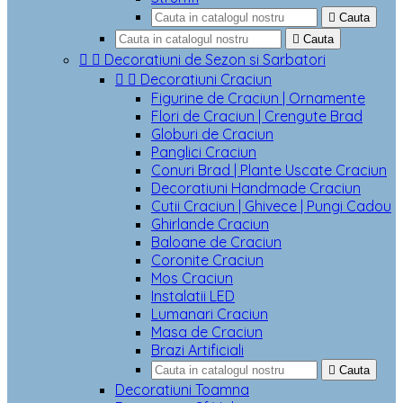

Cauta

Cauta


Decoratiuni de Sezon si Sarbatori


Decoratiuni Craciun
Figurine de Craciun | Ornamente
Flori de Craciun | Crengute Brad
Globuri de Craciun
Panglici Craciun
Conuri Brad | Plante Uscate Craciun
Decoratiuni Handmade Craciun
Cutii Craciun | Ghivece | Pungi Cadou
Ghirlande Craciun
Baloane de Craciun
Coronite Craciun
Mos Craciun
Instalatii LED
Lumanari Craciun
Masa de Craciun
Brazi Artificiali

Cauta
Decoratiuni Toamna