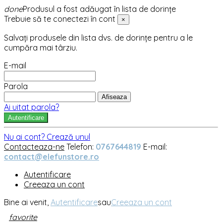
done
Produsul a fost adăugat în lista de dorințe
Trebuie să te conectezi în cont
×
Salvați produsele din lista dvs. de dorințe pentru a le
cumpăra mai târziu.
E-mail
Parola
Afiseaza
Ai uitat parola?
Autentificare
Nu ai cont? Crează unul
Contacteaza-ne
Telefon:
0767644819
E-mail:
contact@elefunstore.ro
Autentificare
Creeaza un cont
Bine ai venit,
Autentificare
sau
Creeaza un cont
favorite