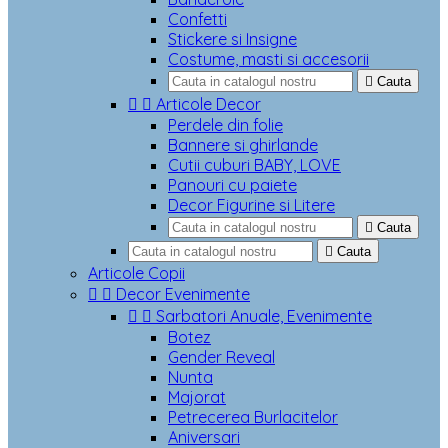
Confetti
Stickere si Insigne
Costume, masti si accesorii

Cauta


Articole Decor
Perdele din folie
Bannere si ghirlande
Cutii cuburi BABY, LOVE
Panouri cu paiete
Decor Figurine si Litere

Cauta

Cauta
Articole Copii


Decor Evenimente


Sarbatori Anuale, Evenimente
Botez
Gender Reveal
Nunta
Majorat
Petrecerea Burlacitelor
Aniversari