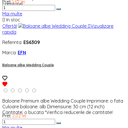
Pret
1,62 lei
cantitate!
Mai multe

In stoc
Ofertă!

Vizualizare
rapida
Referinta:
ES6309
Marca:
EFN
Baloane albe Wedding Couple
Baloane Premium albe Wedding Couple Imprimare: o fata
Culoare baloane: alb Dimensiune: 30 cm (12 inch)
Cantitate: o bucata *Verifica reducerile de cantitate!
Pret
2,02 lei
Mai multe