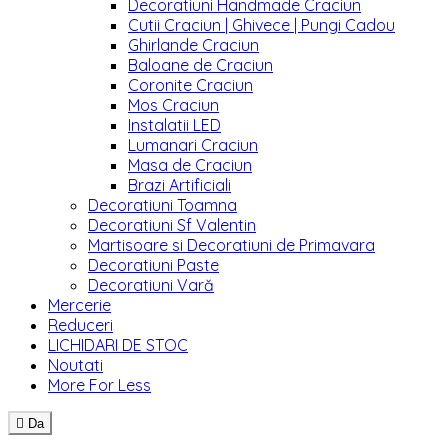
Decoratiuni Handmade Craciun
Cutii Craciun | Ghivece | Pungi Cadou
Ghirlande Craciun
Baloane de Craciun
Coronite Craciun
Mos Craciun
Instalatii LED
Lumanari Craciun
Masa de Craciun
Brazi Artificiali
Decoratiuni Toamna
Decoratiuni Sf Valentin
Martisoare si Decoratiuni de Primavara
Decoratiuni Paste
Decoratiuni Vară
Mercerie
Reduceri
LICHIDARI DE STOC
Noutati
More For Less

Da