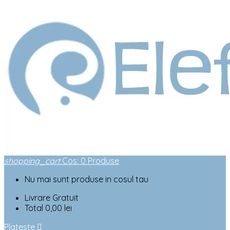
shopping_cart
Cos
:
0
Produse
Nu mai sunt produse in cosul tau
Livrare
Gratuit
Total
0,00 lei
Plateste
