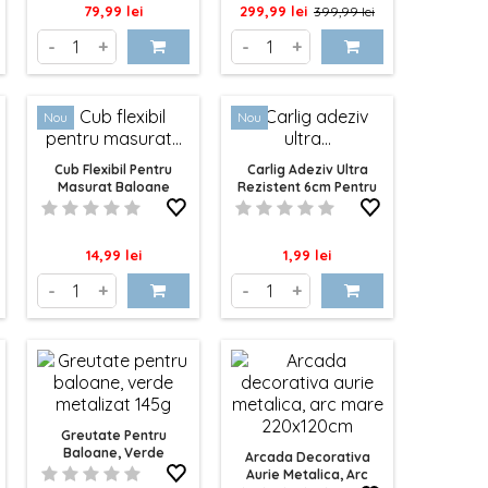
Pret
Pret
Pret
79,99 lei
299,99 lei
399,99 lei
de
-
+
-
+
baza
Nou
Nou
Cub Flexibil Pentru
Carlig Adeziv Ultra
Masurat Baloane
Rezistent 6cm Pentru
Baloane
Pret
Pret
14,99 lei
1,99 lei
-
+
-
+
Greutate Pentru
Baloane, Verde
Arcada Decorativa
Metalizat 145g
Aurie Metalica, Arc