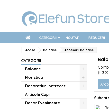
CATEGORII
NOUTATI
REDUCERI
Acasa
Baloane
Accesorii Baloane
Balo
CATEGORII
Compl
Baloane
și alt
aranja
Floristica
evenim
Arat
Decoratiuni petreceri
În cat
orice 
Articole Copii
Subcate
gândit
și din
Decor Evenimente