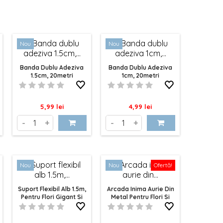
ie.
ace din pregătirea și decorarea evenimentelor
ma noastră completă de accesorii pentru
plin de baloane colorate și accesorii
Nou
Nou
neavoastră vor străluci cu adevărat
Banda Dublu Adeziva
Banda Dublu Adeziva
1.5cm, 20metri
1cm, 20metri
Pret
Pret
5,99 lei
4,99 lei
-
+
-
+
Nou
Nou
Ofertă!
Suport Flexibil Alb 1.5m,
Arcada Inima Aurie Din
Pentru Flori Gigant Si
Metal Pentru Flori Si
Baloane
Baloane 2m