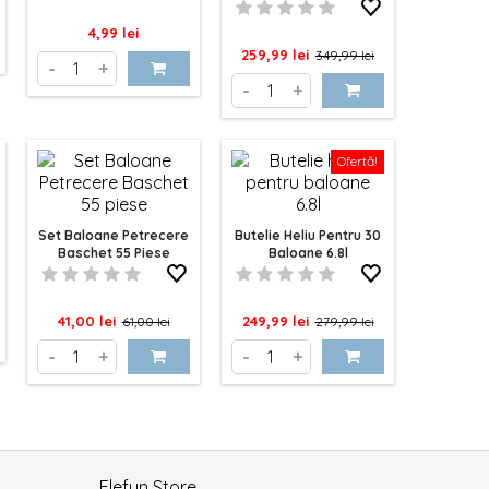
Mare 220x120cm
Pret
4,99 lei
Pret
Pret
259,99 lei
349,99 lei
-
+
de
-
+
baza
Ofertă!
Set Baloane Petrecere
Butelie Heliu Pentru 30
Baschet 55 Piese
Baloane 6.8l
Pret
Pret
Pret
Pret
41,00 lei
249,99 lei
61,00 lei
279,99 lei
de
de
-
+
-
+
baza
baza
Elefun Store