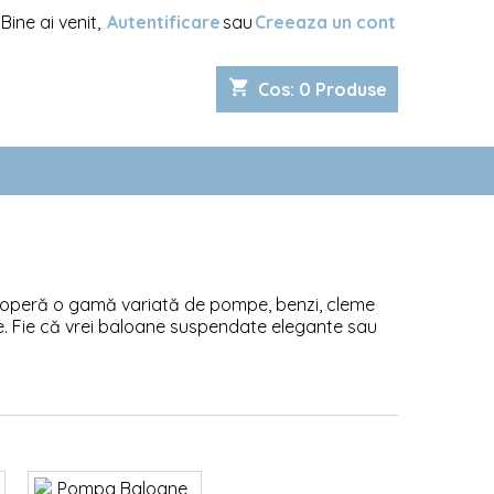
Bine ai venit,
Autentificare
sau
Creeaza un cont
shopping_cart
Cos
:
0
Produse
coperă o gamă variată de pompe, benzi, cleme
e. Fie că vrei baloane suspendate elegante sau
ocesul de decorare. Transformă fiecare
estor accesorii profesionale și funcționale.
 tot ceea ce aveți nevoie pentru a transforma
rii inovatoare. Descoperiți detaliile minuțios
trice până la butelii de heliu, arcade metalice
orate și multe altele.