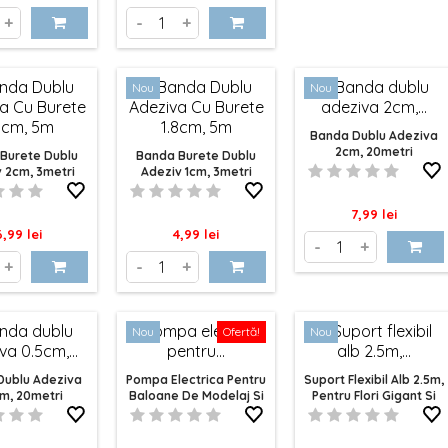
 a face din orice eveniment un succes colorat și plin de bucur
+
-
+
ria noastră de Accesorii Baloane este proiectată pentru a f
avoastră o experiență plăcută și fără stres. Descoperiți ga
e și transformați orice petrecere într-un moment memorabil, 
Nou
Nou
oare. La noi, fiecare detaliu contează, iar evenimentele dum
Banda Dublu Adeziva
2cm, 20metri
Burete Dublu
Banda Burete Dublu
 2cm, 3metri
Adeziv 1cm, 3metri
Pret
7,99 lei
ret
Pret
6,99 lei
4,99 lei
-
+
+
-
+
Nou
Ofertă!
Nou
Dublu Adeziva
Pompa Electrica Pentru
Suport Flexibil Alb 2.5m,
m, 20metri
Baloane De Modelaj Si
Pentru Flori Gigant Si
Baloane De 13cm
Baloane