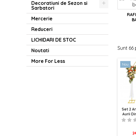
Fie că
Decoratiuni de Sezon si
să pre
Sarbatori
evenim
RAF
econom
Mercerie
B
Bucura
Reduceri
veți p
încât 
LICHIDARI DE STOC
dumne
Sunt 66 
Noutati
Creaț
elegan
More For Less
unice 
Nou
Asigur
de sig
Fiecar
unifor
impre
Pentr
Set 2 A
elegan
Aurii D
mențin
Flor
Pe lân
de le
Pr
24