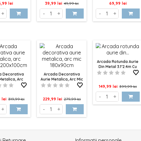
ret
Pret
Pret
Pret
3,99 lei
39,99 lei
69,99 lei
49,99 lei
de
+
-
+
-
+
baza
Arcada Rotunda Aurie
Din Metal 3.1*2.4m Cu
Picioare Drepte
a Decorativa
Arcada Decorativa
Metalica, Arc
Aurie Metalica, Arc Mic
u 200x100cm
180x80cm
Pret
Pret
149,99 lei
399,99 lei
de
-
+
Pret
Pret
Pret
 lei
229,99 lei
319,99 lei
279,99 lei
baza
de
de
+
-
+
baza
baza
si Returnare
Informatii personale