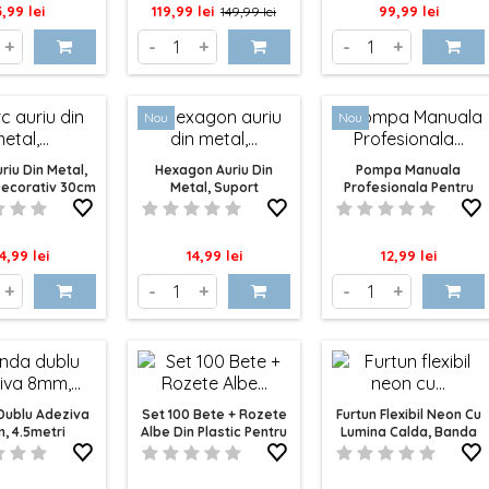
ret
Pret
Pret
Pret
3,99 lei
119,99 lei
99,99 lei
149,99 lei
de
+
-
+
-
+
baza
Nou
Nou
riu Din Metal,
Hexagon Auriu Din
Pompa Manuala
Decorativ 30cm
Metal, Suport
Profesionala Pentru
za Din Lemn
Decorativ 30cm
Baloane, Cu Dublu
Sens
ret
Pret
Pret
4,99 lei
14,99 lei
12,99 lei
+
-
+
-
+
Dublu Adeziva
Set 100 Bete + Rozete
Furtun Flexibil Neon Cu
, 4.5metri
Albe Din Plastic Pentru
Lumina Calda, Banda
Baloane
Led 5m