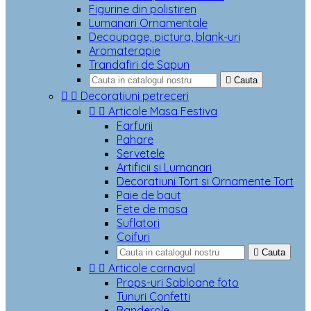
Figurine din polistiren
Lumanari Ornamentale
Decoupage, pictura, blank-uri
Aromaterapie
Trandafiri de Sapun

Cauta


Decoratiuni petreceri


Articole Masa Festiva
Farfurii
Pahare
Servetele
Artificii si Lumanari
Decoratiuni Tort si Ornamente Tort
Paie de baut
Fete de masa
Suflatori
Coifuri

Cauta


Articole carnaval
Props-uri Sabloane foto
Tunuri Confetti
Banderole