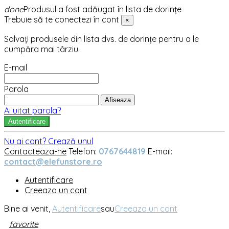
done
Produsul a fost adăugat în lista de dorințe
Trebuie să te conectezi în cont
×
Salvați produsele din lista dvs. de dorințe pentru a le
cumpăra mai târziu.
E-mail
Parola
Afiseaza
Ai uitat parola?
Autentificare
Nu ai cont? Crează unul
Contacteaza-ne
Telefon:
0767644819
E-mail:
contact@elefunstore.ro
Autentificare
Creeaza un cont
Bine ai venit,
Autentificare
sau
Creeaza un cont
favorite