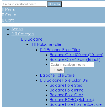

Cauta

Meniu

Cauta

Cont
Acasa


Categorii


Baloane


Baloane Folie


Baloane Folie Cifre
Baloane Cifre 100 cm (40 inch)
Baloane Cifre 40 cm (16 inch)

Cauta
Baloane Folie Litere


Baloane Folie Culori Uni
Baloane Folie Stea
Baloane Folie Inima
Baloane Folie Orbz
Baloane BOBO (Bubbles)
Baloane Folie Forme Speciale