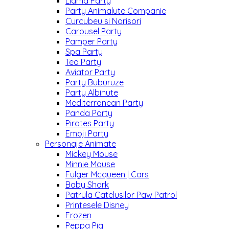
Llama Party
Party Animalute Companie
Curcubeu si Norisori
Carousel Party
Pamper Party
Spa Party
Tea Party
Aviator Party
Party Buburuze
Party Albinute
Mediterranean Party
Panda Party
Pirates Party
Emoji Party
Personaje Animate
Mickey Mouse
Minnie Mouse
Fulger Mcqueen | Cars
Baby Shark
Patrula Catelusilor Paw Patrol
Printesele Disney
Frozen
Peppa Pig