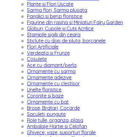
Plante si Flori Uscate
Sarma flori, Sarma plusata
Panglici si benzi floristice
Figurine din rasina si Miniaturi Fairy Garden
Globuri, Cupole și Cutii Acrilice
Stampile sigilii din ceara
Sticlute cu dop de pluta, borcanele
Flori Artificiale
Verdeata si Frunze
Cosulete
Ace cu diamant/perla
Ornamente cu sarma
Ornamente adezive
Ornamente cu clestisor
Unelte floristice
Coronite si baze
Ornamente cu bat
Brose, Bratari, Cocarde
Saculeti, pungute
Role tulle, organza, plasa
Ambalaje Hartie si Celofan
Ghivece, vaze, suporturi florale