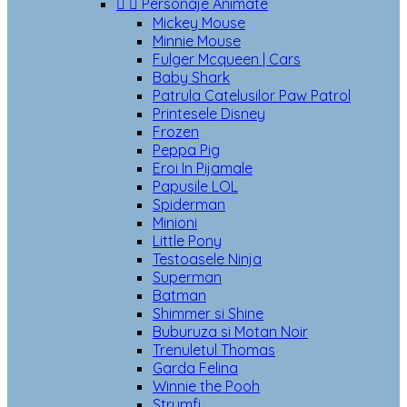


Personaje Animate
Mickey Mouse
Minnie Mouse
Fulger Mcqueen | Cars
Baby Shark
Patrula Catelusilor Paw Patrol
Printesele Disney
Frozen
Peppa Pig
Eroi In Pijamale
Papusile LOL
Spiderman
Minioni
Little Pony
Testoasele Ninja
Superman
Batman
Shimmer si Shine
Buburuza si Motan Noir
Trenuletul Thomas
Garda Felina
Winnie the Pooh
Strumfi