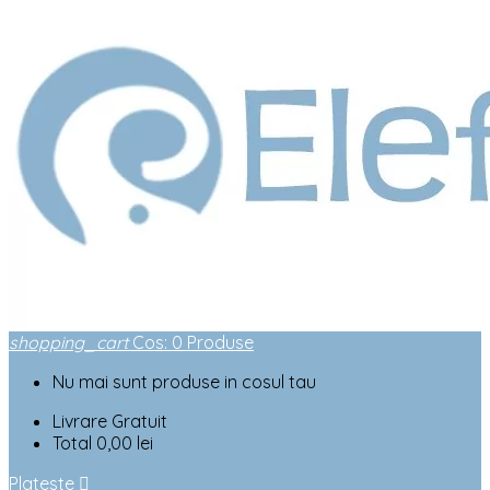
shopping_cart
Cos
:
0
Produse
Nu mai sunt produse in cosul tau
Livrare
Gratuit
Total
0,00 lei
Plateste
