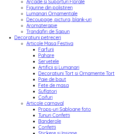
Arcade si Suporturi Florale
Figurine din polistiren
Lumanari Ornamentale
Decoupage, pictura, blank-uri
Aromaterapie
Trandafiri de Sapun
Decoratiuni petreceri
Articole Masa Festiva
Farfurii
Pahare
Servetele
Artificii si Lumanari
Decoratiuni Tort si Ornamente Tort
Paie de baut
Fete de masa
Suflatori
Coifuri
Articole carnaval
Props-uri Sabloane foto
Tunuri Confetti
Banderole
Confetti
Stickere si Insigne