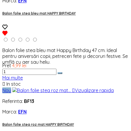
Marca:
EFN
Balon folie stea bleu mat HAPPY BIRTHDAY
Balon folie stea bleu mat Happy Birthday 47 cm. Ideal
pentru aniversări copii, petreceri fete și decoruri festive. Se
umflă cu aer sau heliu.
Pret
4,99 lei
Mai multe

In stoc
Nou

Vizualizare rapida
Referinta:
BF13
Marca:
EFN
Balon folie stea roz mat HAPPY BIRTHDAY