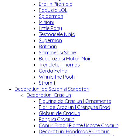
Eroi In Pijamale
Papusile LOL
Spiderman
Minioni
Little Pony
Testoasele Ninja
Superman
Batman
Shimmer si Shine
Buburuza si Motan Noir
Trenuletul Thomas
Garda Felina
Winnie the Pooh
Strumfi
Decoratiuni de Sezon si Sarbatori
Decoratiuni Craciun
Figurine de Craciun | Ornamente
Flori de Craciun | Crengute Brad
Globuri de Craciun
Panglici Craciun
Conuri Brad | Plante Uscate Craciun
Decoratiuni Handmade Craciun