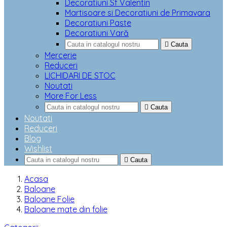
Decoratiuni Sf Valentin
Martisoare si Decoratiuni de Primavara
Decoratiuni Paste
Decoratiuni Vară

Cauta
Mercerie
Reduceri
LICHIDARI DE STOC
Noutati
More For Less

Cauta
Noutati
Reduceri
Blog
Wishlist

Cauta
Acasa
Baloane
Baloane Folie
Baloane mate din folie