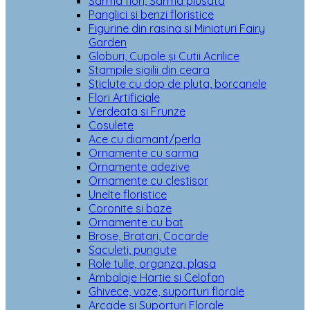
Sarma flori, Sarma plusata
Panglici si benzi floristice
Figurine din rasina si Miniaturi Fairy
Garden
Globuri, Cupole și Cutii Acrilice
Stampile sigilii din ceara
Sticlute cu dop de pluta, borcanele
Flori Artificiale
Verdeata si Frunze
Cosulete
Ace cu diamant/perla
Ornamente cu sarma
Ornamente adezive
Ornamente cu clestisor
Unelte floristice
Coronite si baze
Ornamente cu bat
Brose, Bratari, Cocarde
Saculeti, pungute
Role tulle, organza, plasa
Ambalaje Hartie si Celofan
Ghivece, vaze, suporturi florale
Arcade si Suporturi Florale