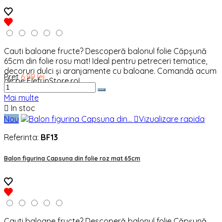
Cauti baloane fructe? Descoperă balonul folie Căpșună
65cm din folie rosu mat! Ideal pentru petreceri tematice,
decoruri dulci și aranjamente cu baloane. Comandă acum
Pret
6,99 lei
de pe ElefunStore.ro!
Mai multe

In stoc
Nou

Vizualizare rapida
Referinta:
BF13
Balon figurina Capsuna din folie roz mat 65cm
Cauti baloane fructe? Descoperă balonul folie Căpșună