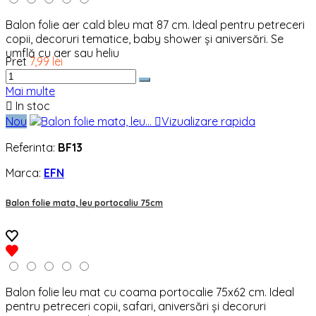
Balon folie aer cald bleu mat 87 cm. Ideal pentru petreceri
copii, decoruri tematice, baby shower și aniversări. Se
umflă cu aer sau heliu
Pret
7,99 lei
Mai multe

In stoc
Nou

Vizualizare rapida
Referinta:
BF13
Marca:
EFN
Balon folie mata, leu portocaliu 75cm
Balon folie leu mat cu coama portocalie 75x62 cm. Ideal
pentru petreceri copii, safari, aniversări și decoruri