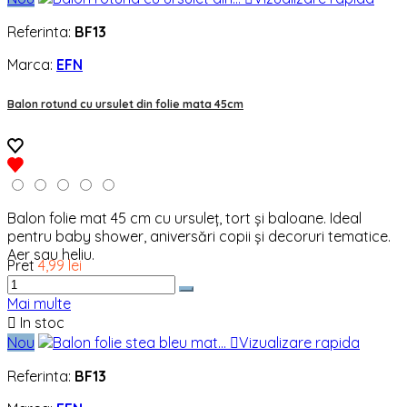
Referinta:
BF13
Marca:
EFN
Balon rotund cu ursulet din folie mata 45cm
Balon folie mat 45 cm cu ursuleț, tort și baloane. Ideal
pentru baby shower, aniversări copii și decoruri tematice.
Aer sau heliu.
Pret
4,99 lei
Mai multe

In stoc
Nou

Vizualizare rapida
Referinta:
BF13