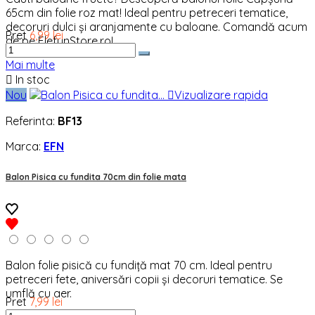
65cm din folie roz mat! Ideal pentru petreceri tematice,
decoruri dulci și aranjamente cu baloane. Comandă acum
Pret
6,99 lei
de pe ElefunStore.ro!
Mai multe

In stoc
Nou

Vizualizare rapida
Referinta:
BF13
Marca:
EFN
Balon Pisica cu fundita 70cm din folie mata
Balon folie pisică cu fundiță mat 70 cm. Ideal pentru
petreceri fete, aniversări copii și decoruri tematice. Se
umflă cu aer.
Pret
7,99 lei