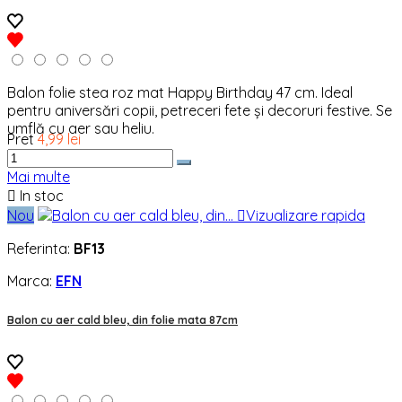
Balon folie stea roz mat Happy Birthday 47 cm. Ideal
pentru aniversări copii, petreceri fete și decoruri festive. Se
umflă cu aer sau heliu.
Pret
4,99 lei
Mai multe

In stoc
Nou

Vizualizare rapida
Referinta:
BF13
Marca:
EFN
Balon cu aer cald bleu, din folie mata 87cm