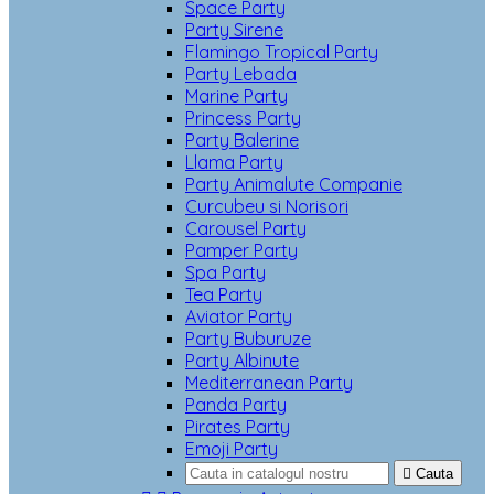
Space Party
Party Sirene
Flamingo Tropical Party
Party Lebada
Marine Party
Princess Party
Party Balerine
Llama Party
Party Animalute Companie
Curcubeu si Norisori
Carousel Party
Pamper Party
Spa Party
Tea Party
Aviator Party
Party Buburuze
Party Albinute
Mediterranean Party
Panda Party
Pirates Party
Emoji Party

Cauta