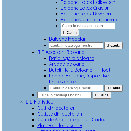
Baloane Latex Halloween
Baloane Latex Craciun
Baloane Latex Revelion
Baloane Jumbo Imprimate

Cauta
Baloane Modelaj

Cauta


Accesorii Baloane
Rafie legare baloane
Arcada baloane
Butelii Heliu Baloane , HiFloat
Pompa Baloane, Dispozitive
Profesionale

Cauta

Cauta


Floristica
Cutii din acetofan
Cutiute din acetofan
Cutii de Ambalare și Cutii Cadou
Plante si Flori Uscate