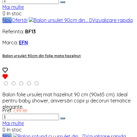
Mai multe

In stoc
Nou
Ofertă!

Vizualizare rapida
Referinta:
BF13
Marca:
EFN
Balon ursulet 90cm din folie mata hazelnut
Balon folie ursuleț mat hazelnut 90 cm (90x65 cm). Ideal
pentru baby shower, aniversări copii și decoruri tematice
elegante.
Pret
7,99 lei
Mai multe

In stoc
Nou

Vizualizare rapida