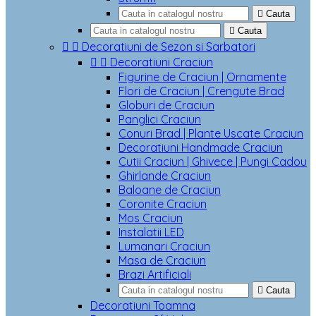

Cauta

Cauta


Decoratiuni de Sezon si Sarbatori


Decoratiuni Craciun
Figurine de Craciun | Ornamente
Flori de Craciun | Crengute Brad
Globuri de Craciun
Panglici Craciun
Conuri Brad | Plante Uscate Craciun
Decoratiuni Handmade Craciun
Cutii Craciun | Ghivece | Pungi Cadou
Ghirlande Craciun
Baloane de Craciun
Coronite Craciun
Mos Craciun
Instalatii LED
Lumanari Craciun
Masa de Craciun
Brazi Artificiali

Cauta
Decoratiuni Toamna