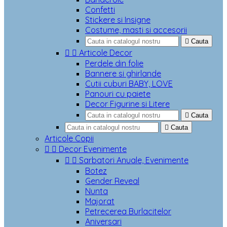
Confetti
Stickere si Insigne
Costume, masti si accesorii

Cauta


Articole Decor
Perdele din folie
Bannere si ghirlande
Cutii cuburi BABY, LOVE
Panouri cu paiete
Decor Figurine si Litere

Cauta

Cauta
Articole Copii


Decor Evenimente


Sarbatori Anuale, Evenimente
Botez
Gender Reveal
Nunta
Majorat
Petrecerea Burlacitelor
Aniversari