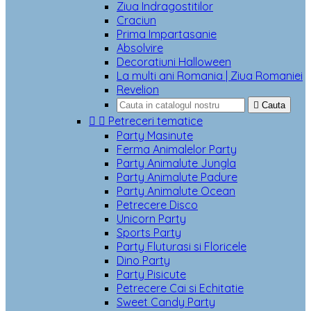
Ziua Indragostitilor
Craciun
Prima Impartasanie
Absolvire
Decoratiuni Halloween
La multi ani Romania | Ziua Romaniei
Revelion

Cauta


Petreceri tematice
Party Masinute
Ferma Animalelor Party
Party Animalute Jungla
Party Animalute Padure
Party Animalute Ocean
Petrecere Disco
Unicorn Party
Sports Party
Party Fluturasi si Floricele
Dino Party
Party Pisicute
Petrecere Cai si Echitatie
Sweet Candy Party