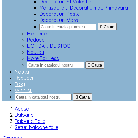
Decoratiuni Sf Valentin
Martisoare si Decoratiuni de Primavara
Decoratiuni Paste
Decoratiuni Vară

Cauta
Mercerie
Reduceri
LICHIDARI DE STOC
Noutati
More For Less

Cauta
Noutati
Reduceri
Blog
Wishlist

Cauta
Acasa
Baloane
Baloane Folie
Seturi baloane folie