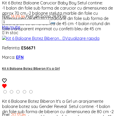
Kit 6 Botez Baloane Carucior Baby Boy Setul contine:
-1 balon din folie sub forma de carucior cu dimensiunea de
aprox 70 cm -2 baloane steluta marble din folie cu
Pret
14,99 lei
Pret de baza
24,99 lei
dimensiunea de 45 cm -2 baloane din folie sub forma de
steluta bleu cu dimensiunea de 45 cm -1 balon rotund din
Mai multe
folie transparent imprimat cu confetti bleu de 45 cm

In stoc

Vizualizare rapida
Referinta:
ES6671
Marca:
EFN
Kit 6 Baloane Botez Biberon It's a Girl
Kit 6 Baloane Botez Biberon It's a Girl un aranjamente
baloane botez sau Gender Reveal Setul contine: -1 balon
din folie sub forma de biberon cu dimensiunea de 80 cm -2
Pret
20,33 lei