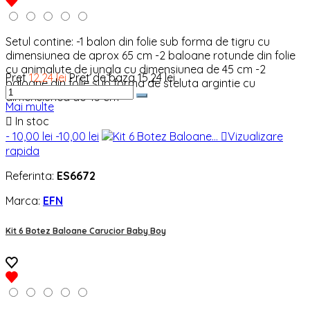
Setul contine: -1 balon din folie sub forma de tigru cu
dimensiunea de aprox 65 cm -2 baloane rotunde din folie
cu animalute de jungla cu dimensiunea de 45 cm -2
Pret
12,24 lei
Pret de baza
15,24 lei
baloane din folie sub forma de steluta argintie cu
dimensiunea de 45 cm
Mai multe

In stoc
- 10,00 lei
-10,00 lei

Vizualizare
rapida
Referinta:
ES6672
Marca:
EFN
Kit 6 Botez Baloane Carucior Baby Boy