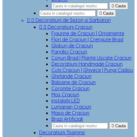

Cauta

Cauta


Decoratiuni de Sezon si Sarbatori


Decoratiuni Craciun
Figurine de Craciun | Ornamente
Flori de Craciun | Crengute Brad
Globuri de Craciun
Panglici Craciun
Conuri Brad | Plante Uscate Craciun
Decoratiuni Handmade Craciun
Cutii Craciun | Ghivece | Pungi Cadou
Ghirlande Craciun
Baloane de Craciun
Coronite Craciun
Mos Craciun
Instalatii LED
Lumanari Craciun
Masa de Craciun
Brazi Artificiali

Cauta
Decoratiuni Toamna