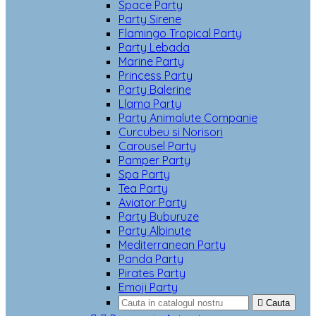
Space Party
Party Sirene
Flamingo Tropical Party
Party Lebada
Marine Party
Princess Party
Party Balerine
Llama Party
Party Animalute Companie
Curcubeu si Norisori
Carousel Party
Pamper Party
Spa Party
Tea Party
Aviator Party
Party Buburuze
Party Albinute
Mediterranean Party
Panda Party
Pirates Party
Emoji Party

Cauta