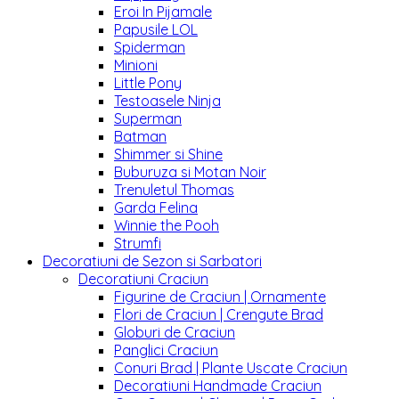
Eroi In Pijamale
Papusile LOL
Spiderman
Minioni
Little Pony
Testoasele Ninja
Superman
Batman
Shimmer si Shine
Buburuza si Motan Noir
Trenuletul Thomas
Garda Felina
Winnie the Pooh
Strumfi
Decoratiuni de Sezon si Sarbatori
Decoratiuni Craciun
Figurine de Craciun | Ornamente
Flori de Craciun | Crengute Brad
Globuri de Craciun
Panglici Craciun
Conuri Brad | Plante Uscate Craciun
Decoratiuni Handmade Craciun