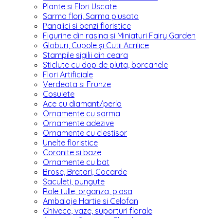
Plante si Flori Uscate
Sarma flori, Sarma plusata
Panglici si benzi floristice
Figurine din rasina si Miniaturi Fairy Garden
Globuri, Cupole și Cutii Acrilice
Stampile sigilii din ceara
Sticlute cu dop de pluta, borcanele
Flori Artificiale
Verdeata si Frunze
Cosulete
Ace cu diamant/perla
Ornamente cu sarma
Ornamente adezive
Ornamente cu clestisor
Unelte floristice
Coronite si baze
Ornamente cu bat
Brose, Bratari, Cocarde
Saculeti, pungute
Role tulle, organza, plasa
Ambalaje Hartie si Celofan
Ghivece, vaze, suporturi florale