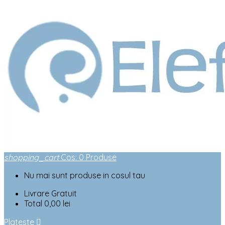
shopping_cart
Cos
:
0
Produse
Nu mai sunt produse in cosul tau
Livrare
Gratuit
Total
0,00 lei
Plateste
