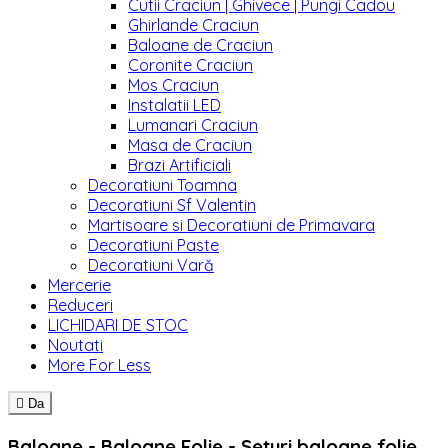
Cutii Craciun | Ghivece | Pungi Cadou
Ghirlande Craciun
Baloane de Craciun
Coronite Craciun
Mos Craciun
Instalatii LED
Lumanari Craciun
Masa de Craciun
Brazi Artificiali
Decoratiuni Toamna
Decoratiuni Sf Valentin
Martisoare si Decoratiuni de Primavara
Decoratiuni Paste
Decoratiuni Vară
Mercerie
Reduceri
LICHIDARI DE STOC
Noutati
More For Less

Da
Baloane - Baloane Folie - Seturi baloane folie