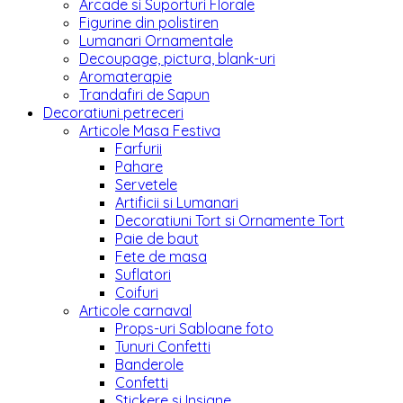
Arcade si Suporturi Florale
Figurine din polistiren
Lumanari Ornamentale
Decoupage, pictura, blank-uri
Aromaterapie
Trandafiri de Sapun
Decoratiuni petreceri
Articole Masa Festiva
Farfurii
Pahare
Servetele
Artificii si Lumanari
Decoratiuni Tort si Ornamente Tort
Paie de baut
Fete de masa
Suflatori
Coifuri
Articole carnaval
Props-uri Sabloane foto
Tunuri Confetti
Banderole
Confetti
Stickere si Insigne