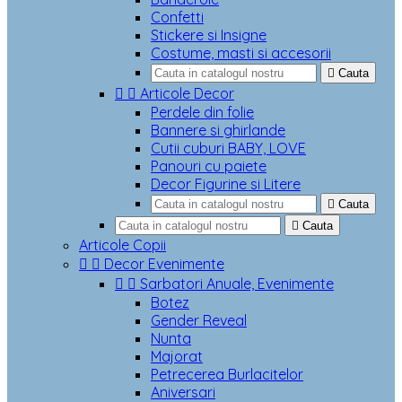
Confetti
Stickere si Insigne
Costume, masti si accesorii

Cauta


Articole Decor
Perdele din folie
Bannere si ghirlande
Cutii cuburi BABY, LOVE
Panouri cu paiete
Decor Figurine si Litere

Cauta

Cauta
Articole Copii


Decor Evenimente


Sarbatori Anuale, Evenimente
Botez
Gender Reveal
Nunta
Majorat
Petrecerea Burlacitelor
Aniversari