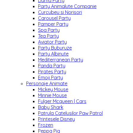
Llama Party
Party Animalute Companie
Curcubeu si Norisori
Carousel Party
Pamper Party
Spa Party
Tea Party
Aviator Party
Party Buburuze
Party Albinute
Mediterranean Party
Panda Party
Pirates Party
Emoji Party
Personaje Animate
Mickey Mouse
Minnie Mouse
Fulger Mcqueen | Cars
Baby Shark
Patrula Catelusilor Paw Patrol
Printesele Disney
Frozen
Peppa Pig