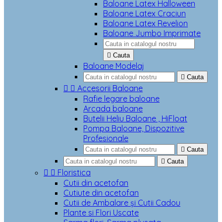
Baloane Latex Halloween
Baloane Latex Craciun
Baloane Latex Revelion
Baloane Jumbo Imprimate

Cauta
Baloane Modelaj

Cauta


Accesorii Baloane
Rafie legare baloane
Arcada baloane
Butelii Heliu Baloane , HiFloat
Pompa Baloane, Dispozitive
Profesionale

Cauta

Cauta


Floristica
Cutii din acetofan
Cutiute din acetofan
Cutii de Ambalare și Cutii Cadou
Plante si Flori Uscate