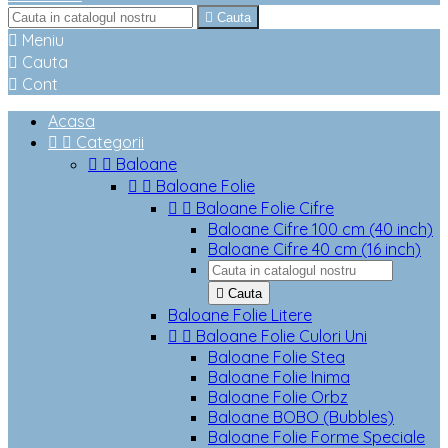

Cauta

Meniu

Cauta

Cont
Acasa


Categorii


Baloane


Baloane Folie


Baloane Folie Cifre
Baloane Cifre 100 cm (40 inch)
Baloane Cifre 40 cm (16 inch)

Cauta
Baloane Folie Litere


Baloane Folie Culori Uni
Baloane Folie Stea
Baloane Folie Inima
Baloane Folie Orbz
Baloane BOBO (Bubbles)
Baloane Folie Forme Speciale