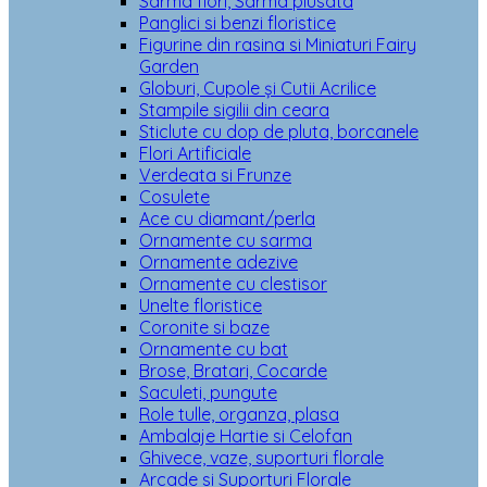
Sarma flori, Sarma plusata
Panglici si benzi floristice
Figurine din rasina si Miniaturi Fairy
Garden
Globuri, Cupole și Cutii Acrilice
Stampile sigilii din ceara
Sticlute cu dop de pluta, borcanele
Flori Artificiale
Verdeata si Frunze
Cosulete
Ace cu diamant/perla
Ornamente cu sarma
Ornamente adezive
Ornamente cu clestisor
Unelte floristice
Coronite si baze
Ornamente cu bat
Brose, Bratari, Cocarde
Saculeti, pungute
Role tulle, organza, plasa
Ambalaje Hartie si Celofan
Ghivece, vaze, suporturi florale
Arcade si Suporturi Florale