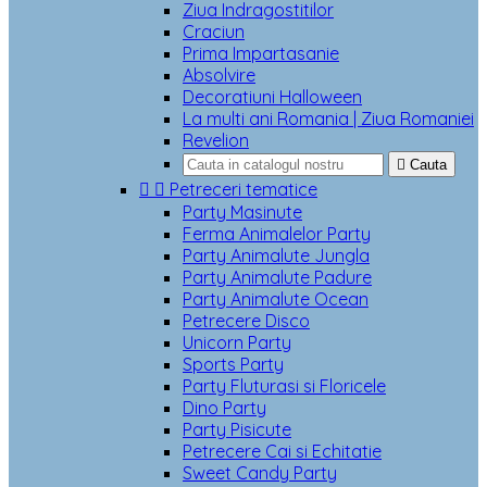
Ziua Indragostitilor
Craciun
Prima Impartasanie
Absolvire
Decoratiuni Halloween
La multi ani Romania | Ziua Romaniei
Revelion

Cauta


Petreceri tematice
Party Masinute
Ferma Animalelor Party
Party Animalute Jungla
Party Animalute Padure
Party Animalute Ocean
Petrecere Disco
Unicorn Party
Sports Party
Party Fluturasi si Floricele
Dino Party
Party Pisicute
Petrecere Cai si Echitatie
Sweet Candy Party