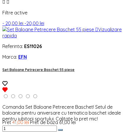


Filtre active
- 20,00 lei
-20,00 lei

Vizualizare
rapida
Referinta:
ES11026
Marca:
EFN
Set Baloane Petrecere Baschet 55 piese
Comanda Set Baloane Petrecere Baschet! Setul de
baloane pentru aniversare cu tematica baschet ideale
pentru iubitorii sportului. Calitate la pret mic!
Pret
41,00 lei
Pret de baza
61,00 lei