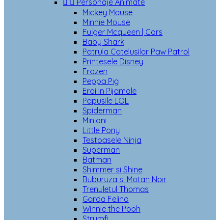


Personaje Animate
Mickey Mouse
Minnie Mouse
Fulger Mcqueen | Cars
Baby Shark
Patrula Catelusilor Paw Patrol
Printesele Disney
Frozen
Peppa Pig
Eroi In Pijamale
Papusile LOL
Spiderman
Minioni
Little Pony
Testoasele Ninja
Superman
Batman
Shimmer si Shine
Buburuza si Motan Noir
Trenuletul Thomas
Garda Felina
Winnie the Pooh
Strumfi