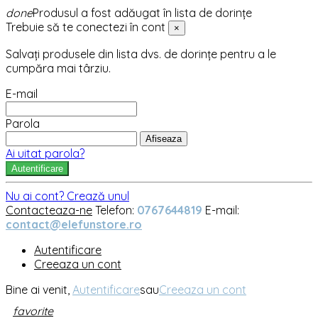
done
Produsul a fost adăugat în lista de dorințe
Trebuie să te conectezi în cont
×
Salvați produsele din lista dvs. de dorințe pentru a le
cumpăra mai târziu.
E-mail
Parola
Afiseaza
Ai uitat parola?
Autentificare
Nu ai cont? Crează unul
Contacteaza-ne
Telefon:
0767644819
E-mail:
contact@elefunstore.ro
Autentificare
Creeaza un cont
Bine ai venit,
Autentificare
sau
Creeaza un cont
favorite