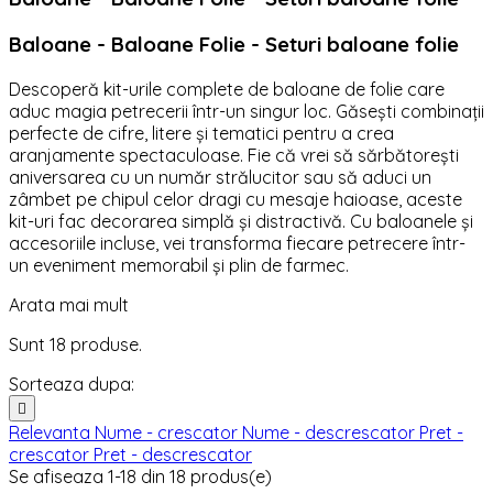
Baloane - Baloane Folie - Seturi baloane folie
Descoperă kit-urile complete de baloane de folie care
aduc magia petrecerii într-un singur loc. Găsești combinații
perfecte de cifre, litere și tematici pentru a crea
aranjamente spectaculoase. Fie că vrei să sărbătorești
aniversarea cu un număr strălucitor sau să aduci un
zâmbet pe chipul celor dragi cu mesaje haioase, aceste
kit-uri fac decorarea simplă și distractivă. Cu baloanele și
accesoriile incluse, vei transforma fiecare petrecere într-
un eveniment memorabil și plin de farmec.
Arata mai mult
Sunt 18 produse.
Sorteaza dupa:

Relevanta
Nume - crescator
Nume - descrescator
Pret -
crescator
Pret - descrescator
Se afiseaza 1-18 din 18 produs(e)