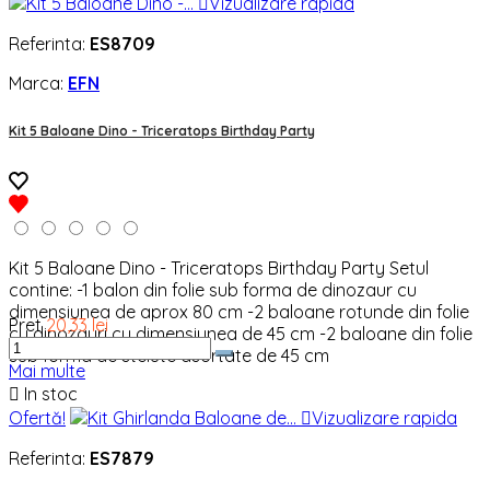

Vizualizare rapida
Referinta:
ES8709
Marca:
EFN
Kit 5 Baloane Dino - Triceratops Birthday Party
Kit 5 Baloane Dino - Triceratops Birthday Party Setul
contine: -1 balon din folie sub forma de dinozaur cu
dimensiunea de aprox 80 cm -2 baloane rotunde din folie
Pret
20,33 lei
cu dinozauri cu dimensiunea de 45 cm -2 baloane din folie
sub forma de stelute asortate de 45 cm
Mai multe

In stoc
Ofertă!

Vizualizare rapida
Referinta:
ES7879