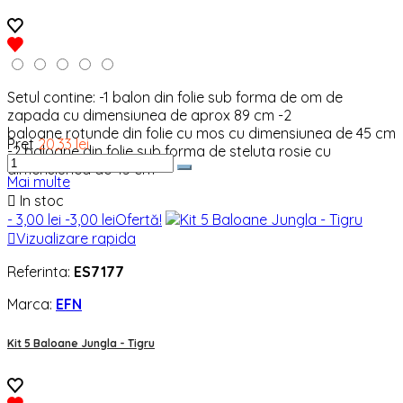
Setul contine: -1 balon din folie sub forma de om de
zapada cu dimensiunea de aprox 89 cm -2
baloane rotunde din folie cu mos cu dimensiunea de 45 cm
Pret
20,33 lei
-2 baloane din folie sub forma de steluta rosie cu
dimensiunea de 45 cm
Mai multe

In stoc
- 3,00 lei
-3,00 lei
Ofertă!

Vizualizare rapida
Referinta:
ES7177
Marca:
EFN
Kit 5 Baloane Jungla - Tigru