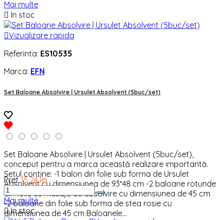
Mai multe

In stoc

Vizualizare rapida
Referinta:
ES10535
Marca:
EFN
Set Baloane Absolvire | Ursulet Absolvent (5buc/set)
Set Baloane Absolvire | Ursulet Absolvent (5buc/set),
conceput pentru a marca această realizare importantă.
Setul contine: -1 balon din folie sub forma de Ursulet
Pret
15,24 lei
Absolvent cu dimensiunea de 93*48 cm -2 baloane rotunde
din folie cu mesaje de absolvire cu dimensiunea de 45 cm
Mai multe
-2 baloane din folie sub forma de stea rosie cu

In stoc
dimensiunea de 45 cm Baloanele...