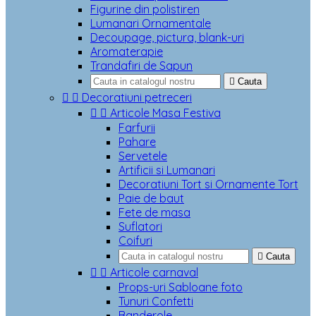
Figurine din polistiren
Lumanari Ornamentale
Decoupage, pictura, blank-uri
Aromaterapie
Trandafiri de Sapun

Cauta


Decoratiuni petreceri


Articole Masa Festiva
Farfurii
Pahare
Servetele
Artificii si Lumanari
Decoratiuni Tort si Ornamente Tort
Paie de baut
Fete de masa
Suflatori
Coifuri

Cauta


Articole carnaval
Props-uri Sabloane foto
Tunuri Confetti
Banderole