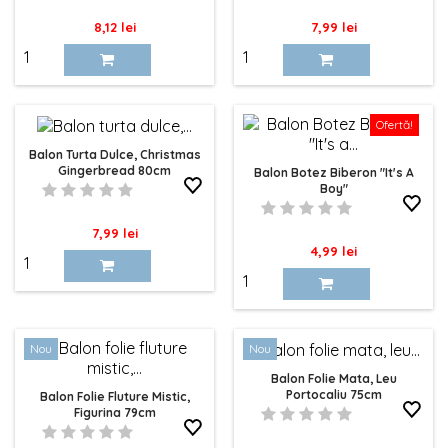
Pret
Pret
8,12 lei
7,99 lei
Ofertă!
Balon Turta Dulce, Christmas
Gingerbread 80cm
Balon Botez Biberon "It's A
Boy"
Pret
7,99 lei
Pret
4,99 lei
Nou
Nou
Balon Folie Mata, Leu
Portocaliu 75cm
Balon Folie Fluture Mistic,
Figurina 79cm