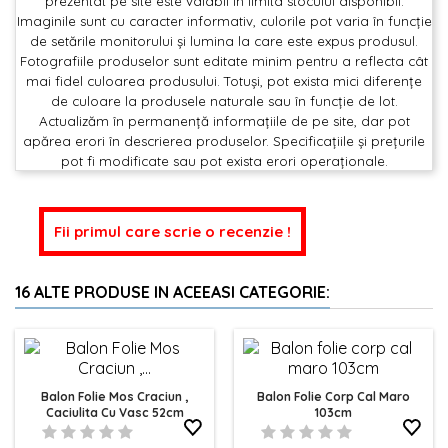
prezentat pe site este valabil in limita stocului disponibil.
Imaginile sunt cu caracter informativ, culorile pot varia în funcție
de setările monitorului și lumina la care este expus produsul.
Fotografiile produselor sunt editate minim pentru a reflecta cât
mai fidel culoarea produsului. Totuși, pot exista mici diferențe
de culoare la produsele naturale sau în funcție de lot.
Actualizăm în permanență informațiile de pe site, dar pot
apărea erori în descrierea produselor. Specificațiile și prețurile
pot fi modificate sau pot exista erori operaționale.
Fii primul care scrie o recenzie !
16 ALTE PRODUSE IN ACEEASI CATEGORIE:
Balon Folie Mos Craciun ,
Balon Folie Corp Cal Maro
Caciulita Cu Vasc 52cm
103cm