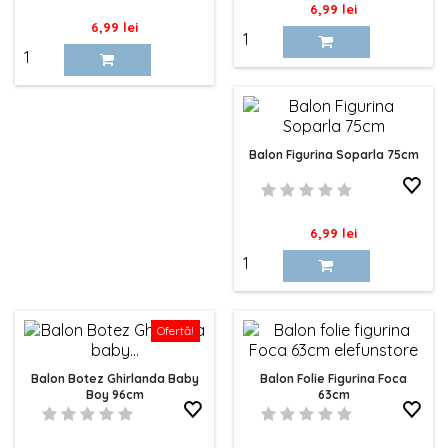
Pret
6,99 lei
Pret
6,99 lei
Balon Figurina Soparla 75cm
Pret
6,99 lei
Ofertă!
Balon Botez Ghirlanda Baby
Balon Folie Figurina Foca
Boy 96cm
63cm