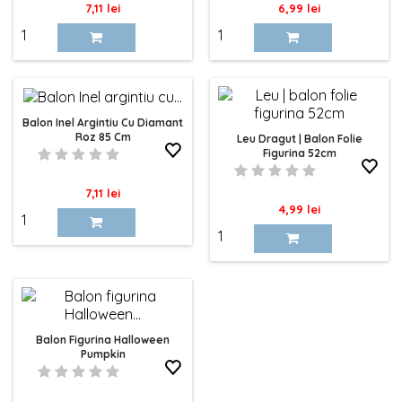
Pret
Pret
7,11 lei
6,99 lei
Balon Inel Argintiu Cu Diamant
Roz 85 Cm
Leu Dragut | Balon Folie
Figurina 52cm
Pret
7,11 lei
Pret
4,99 lei
Balon Figurina Halloween
Pumpkin