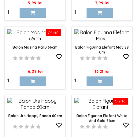
Pret
Pret
5,99 lei
7,99 lei
Ofertă!
Balon Masina Raliu 66cm
Balon Figurina Elefant Mov 88
Cm
Pret
Pret
6,09 lei
13,21 lei
Ofertă!
Balon Urs Happy Panda 60cm
Balon Figurina Elefant White
And Gold 61cm