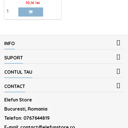
Pret
10,16 lei

INFO

SUPORT

CONTUL TAU

CONTACT
Elefun Store
Bucuresti, Romania
Telefon:
0767644819
E-mail:
contact@elefunstore.ro