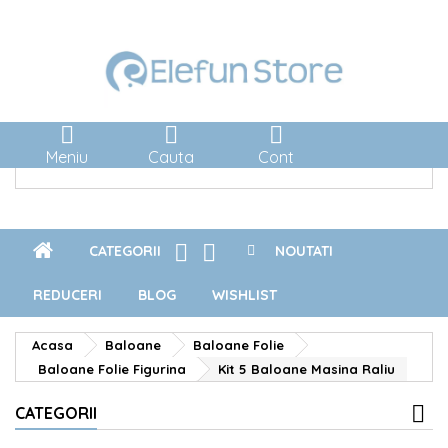



Meniu
Cauta
Cont


CATEGORII
NOUTATI
REDUCERI
BLOG
WISHLIST
Acasa
Baloane
Baloane Folie
Baloane Folie Figurina
Kit 5 Baloane Masina Raliu
CATEGORII