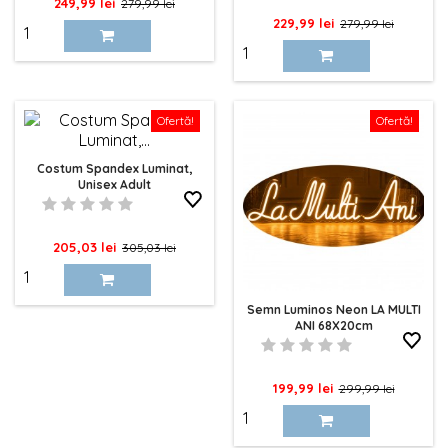
Pret
Pret
249,99 lei
279,99 lei
Pret
Pret
229,99 lei
279,99 lei
de
de
baza
baza
Ofertă!
Ofertă!
Costum Spandex Luminat,
Unisex Adult
Pret
Pret
205,03 lei
305,03 lei
de
baza
Semn Luminos Neon LA MULTI
ANI 68X20cm
Pret
Pret
199,99 lei
299,99 lei
de
baza