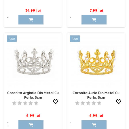
Pret
Pret
34,99 lei
7,99 lei
Nou
Nou
Coronita Argintie Din Metal Cu
Coronita Aurie Din Metal Cu
Perle, 5cm
Perle, 5cm
Pret
Pret
6,99 lei
6,99 lei