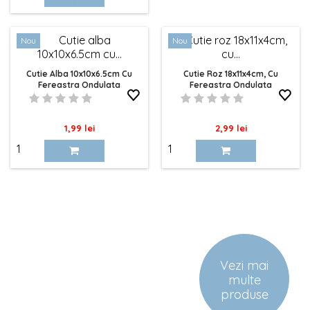
Nou
Nou
Cutie Alba 10x10x6.5cm Cu
Cutie Roz 18x11x4cm, Cu
Fereastra Ondulata
Fereastra Ondulata
Pret
Pret
1,99 lei
2,99 lei
Vezi mai
multe
produse