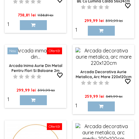
Telecomanda
BE Cu Lumina Calda 56x24cm
Pret
Pret
738,81 lei
1.138,81 lei
Pret
Pret
299,99 lei
399,99 lei
de
de
baza
baza
Nou
Ofertă!
Arcada Inima Aurie Din Metal
Pentru Flori Si Baloane 2m
Arcada Decorativa Aurie
Metalica, Arc Mare 220x120cm
Pret
Pret
299,99 lei
399,99 lei
Pret
Pret
259,99 lei
349,99 lei
de
de
baza
baza
Ofertă!