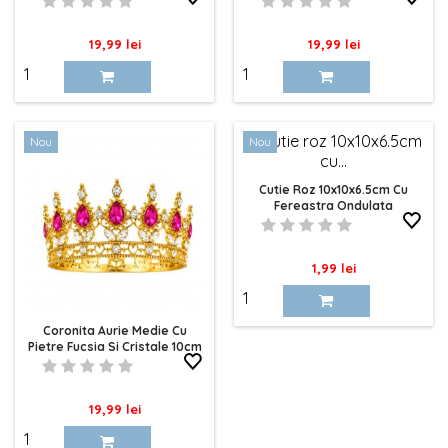
Pret
Pret
19,99 lei
19,99 lei
Nou
Nou
Cutie Roz 10x10x6.5cm Cu
Fereastra Ondulata
Pret
1,99 lei
Coronita Aurie Medie Cu
Pietre Fucsia Si Cristale 10cm
Pret
19,99 lei