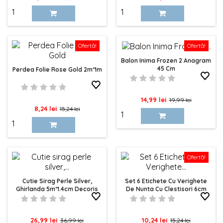
de
baza
Ofertă!
Ofertă!
Balon Inima Frozen 2 Anagram
45 Cm
Perdea Folie Rose Gold 2m*1m
Pret
Pret
14,99 lei
19,99 lei
Pret
Pret
8,24 lei
15,24 lei
de
de
baza
baza
Ofertă!
Cutie Sirag Perle Silver,
Set 6 Etichete Cu Verighete
Ghirlanda 5m*1.4cm Decoris
De Nunta Cu Clestisori 6cm
Pret
Pret
Pret
Pret
26,99 lei
10,24 lei
36,99 lei
15,24 lei