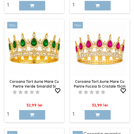
Nou
Nou
Coroana Tort Aurie Mare Cu
Coroana Tort Aurie Mare Cu
Pietre Verde Smarald Si
Pietre Fucsia Si Cristale 15cm
Cristale 15cm
Pret
Pret
32,99 lei
32,99 lei