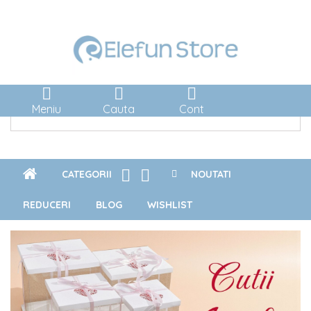



Meniu
Cauta
Cont


CATEGORII
NOUTATI
REDUCERI
BLOG
WISHLIST