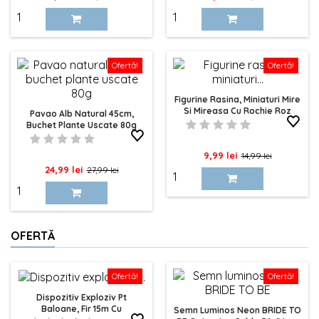
de
de
baza
baza
Ofertă!
Ofertă!
Figurine Rasina, Miniaturi Mire
Si Mireasa Cu Rochie Roz
Pavao Alb Natural 45cm,
Buchet Plante Uscate 80g
Pret
Pret
9,99 lei
14,99 lei
Pret
Pret
24,99 lei
27,99 lei
de
de
baza
baza
OFERTĂ
Ofertă!
Ofertă!
Dispozitiv Exploziv Pt
Baloane, Fir 15m Cu
Semn Luminos Neon BRIDE TO