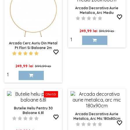
Arcada Decorativa Aurie
Metalica, Arc Mediu
200x100cm
Pret
Pret
249,99 lei
319,99 lei
de
Arcada Cerc Auriu Din Metal
baza
Pt Flori Si Baloane 2m
Pret
Pret
249,99 lei
399,99 lei
de
baza
Ofertă!
Butelie Heliu Pentru 30
Baloane 6.8l
Arcada Decorativa Aurie
Metalica, Arc Mic 180x80cm