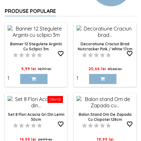
PRODUSE POPULARE
Banner 12 Stegulete Argintii
Decoratiune Craciun Brad
Cu Sclipici 3m
Nutcracker Pink / White 17cm
Decoris
Pret
Pret
Pret
Pret
9,99 lei
20,66 lei
14,99 lei
40,66 lei
de
de
baza
baza
Ofertă!
Set 8 Flori Acacia Gri Din Lemn
Balon Stand Om De Zapada
30cm
Cu Clopotei 128cm
Pret
Pret
Pret
14,99 lei
19,99 lei
24,99 lei