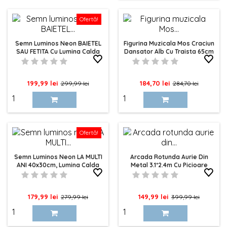
Ofertă!
Semn Luminos Neon BAIETEL
Figurina Muzicala Mos Craciun
SAU FETITA Cu Lumina Calda
Dansator Alb Cu Traista 65cm
55x17cm
Pret
Pret
Pret
Pret
199,99 lei
184,70 lei
299,99 lei
284,70 lei
de
de
baza
baza
Ofertă!
Semn Luminos Neon LA MULTI
Arcada Rotunda Aurie Din
ANI 40x30cm, Lumina Calda
Metal 3.1*2.4m Cu Picioare
Drepte
Pret
Pret
Pret
Pret
179,99 lei
149,99 lei
279,99 lei
399,99 lei
de
de
baza
baza