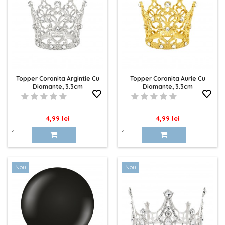
Topper Coronita Argintie Cu
Topper Coronita Aurie Cu
Diamante, 3.3cm
Diamante, 3.3cm
Pret
Pret
4,99 lei
4,99 lei
Nou
Nou