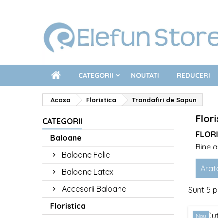
CATEGORII
NOUTATI
REDUCERI
Acasa
Floristica
Trandafiri de Sapun
Flor
CATEGORII
FLORI
Baloane
Bine a
Baloane Folie
decoru
redefi
Arat
Baloane Latex
Elefun
Accesorii Baloane
Sunt 5 
Vă ofe
parfum
Floristica
Avant
Nou