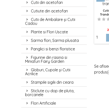
Cutii din acetofan
Tranda
aranja
Cutiute din acetofan
Cuti
Tranda
1. Dur
Bijuteri
Cutii de Ambalare și Cutii
Unul d
Cadou
parfum
P
2
aranj
Plante si Flori Uscate
pentru
Sarma flori, Sarma plusata
2. Ar
Panglici si benzi floristice
La fel
notă d
Figurine din rasina si
acesto
Miniaturi Fairy Garden
3. Var
Se afise
Globuri, Cupole și Cutii
La Ele
produs(
Acrilice
atmosf
potriv
Stampile sigilii din ceara
4. De
Sticlute cu dop de pluta,
Fiecar
borcanele
tranda
Flori Artificiale
Tipur