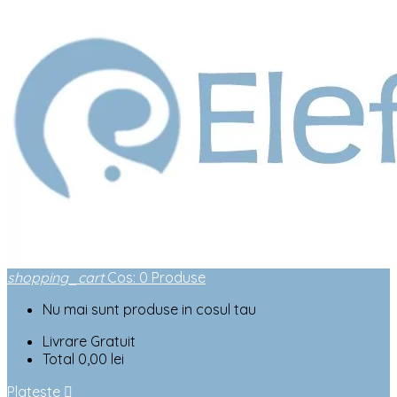
shopping_cart
Cos
:
0
Produse
Nu mai sunt produse in cosul tau
Livrare
Gratuit
Total
0,00 lei
Plateste
