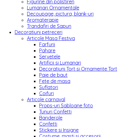
Figurine din polistiren
Lumanari Ornamentale
Decoupage, pictura, blank-uri
Aromaterapie
Trandafiri de Sapun
Decoratiuni petreceri
Articole Masa Festiva
Farfurii
Pahare
Servetele
Artificii si Lumanari
Decoratiuni Tort si Ornamente Tort
Paie de baut
Fete de masa
Suflatori
Coifuri
Articole carnaval
Props-uri Sabloane foto
Tunuri Confetti
Banderole
Confetti
Stickere si Insigne
Costume, masti si accesorii