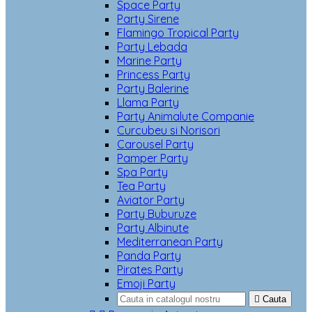
Space Party
Party Sirene
Flamingo Tropical Party
Party Lebada
Marine Party
Princess Party
Party Balerine
Llama Party
Party Animalute Companie
Curcubeu si Norisori
Carousel Party
Pamper Party
Spa Party
Tea Party
Aviator Party
Party Buburuze
Party Albinute
Mediterranean Party
Panda Party
Pirates Party
Emoji Party

Cauta