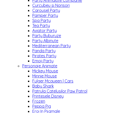
Party Animalute Companie
Curcubeu si Norisori
Carousel Party
Pamper Party
Spa Party
Tea Party
Aviator Party
Party Buburuze
Party Albinute
Mediterranean Party
Panda Party
Pirates Party
Emoji Party
Personaje Animate
Mickey Mouse
Minnie Mouse
Fulger Mcqueen | Cars
Baby Shark
Patrula Catelusilor Paw Patrol
Printesele Disney
Frozen
Peppa Pig
Eroi In Pijamale