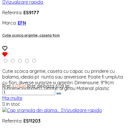

Vizualizare rapida
Referinta:
ES9177
Marca:
EFN
Cutie scoica argintie, caseta 9cm
Cutie scoica argintie, caseta cu capac cu prindere cu
balama, ideala pt nunta sau aniversare. Poate fi umpluta
cu flori, diverse surprize si amintiri. Dimensiune: 9*9cm
Pret
4,09 lei
Pret de baza
6,09 lei
(lungime*inaltime) Culoare: argintiu Material: plastic
Mai multe

In stoc

Vizualizare rapida
Referinta:
ES11203