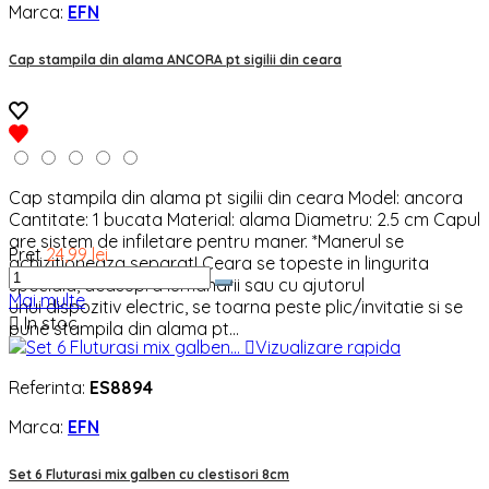
Marca:
EFN
Cap stampila din alama ANCORA pt sigilii din ceara
Cap stampila din alama pt sigilii din ceara Model: ancora
Cantitate: 1 bucata Material: alama Diametru: 2.5 cm Capul
are sistem de infiletare pentru maner. *Manerul se
Pret
24,99 lei
achizitioneaza separat! Ceara se topeste in lingurita
speciala, deasupra lumanarii sau cu ajutorul
Mai multe
unui dispozitiv electric, se toarna peste plic/invitatie si se

In stoc
pune stampila din alama pt...

Vizualizare rapida
Referinta:
ES8894
Marca:
EFN
Set 6 Fluturasi mix galben cu clestisori 8cm