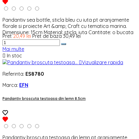
Pandantiv sea bottle, sticla bleu cu iuta pt aranjamente
florale si proiecte Art &amp; Craft cu tematica marina.
Dimensiune: 15cm Material: sticla, iuta Cantitate: o bucata
Pret
20,49 lei
Pret de baza
30,49 lei
Mai multe

In stoc

Vizualizare rapida
Referinta:
ES8780
Marca:
EFN
Pandantiv broscuta testoasa din lemn 8.5cm
Pandantiv broscuta testoasa din lemn pt aranjamente