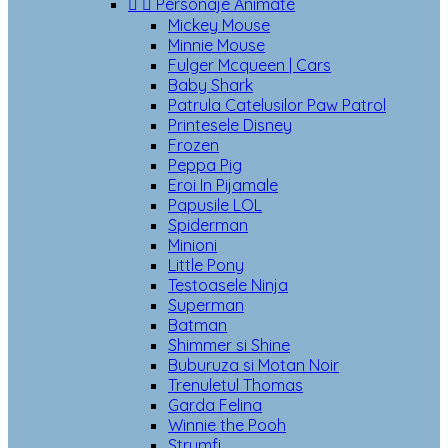


Personaje Animate
Mickey Mouse
Minnie Mouse
Fulger Mcqueen | Cars
Baby Shark
Patrula Catelusilor Paw Patrol
Printesele Disney
Frozen
Peppa Pig
Eroi In Pijamale
Papusile LOL
Spiderman
Minioni
Little Pony
Testoasele Ninja
Superman
Batman
Shimmer si Shine
Buburuza si Motan Noir
Trenuletul Thomas
Garda Felina
Winnie the Pooh
Strumfi