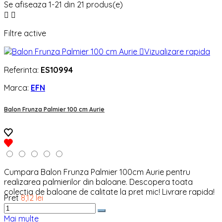
Se afiseaza 1-21 din 21 produs(e)


Filtre active

Vizualizare rapida
Referinta:
ES10994
Marca:
EFN
Balon Frunza Palmier 100 cm Aurie
Cumpara Balon Frunza Palmier 100cm Aurie pentru
realizarea palmierilor din baloane. Descopera toata
colectia de baloane de calitate la pret mic! Livrare rapida!
Pret
8,12 lei
Mai multe