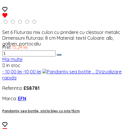
Set 6 Fluturasi mix culori cu prindere cu clestisor metalic
Dimensiuni fluturasi: 8 cm Material: textil Culoare: alb,
galben, portocaliu
Pret
15,24 lei
Mai multe

In stoc
- 10,00 lei
-10,00 lei

Vizualizare
rapida
Referinta:
ES8781
Marca:
EFN
Pandantiv sea bottle, sticla bleu cu iuta 15cm