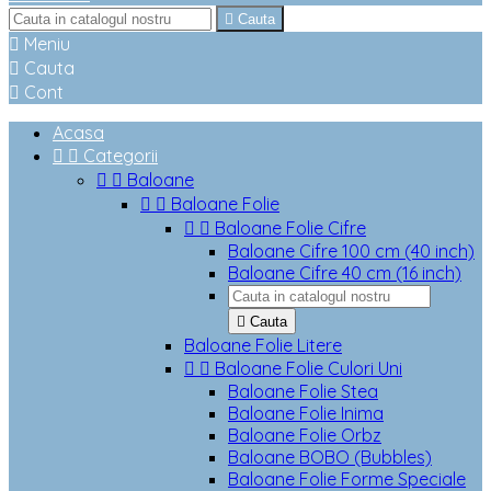

Cauta

Meniu

Cauta

Cont
Acasa


Categorii


Baloane


Baloane Folie


Baloane Folie Cifre
Baloane Cifre 100 cm (40 inch)
Baloane Cifre 40 cm (16 inch)

Cauta
Baloane Folie Litere


Baloane Folie Culori Uni
Baloane Folie Stea
Baloane Folie Inima
Baloane Folie Orbz
Baloane BOBO (Bubbles)
Baloane Folie Forme Speciale