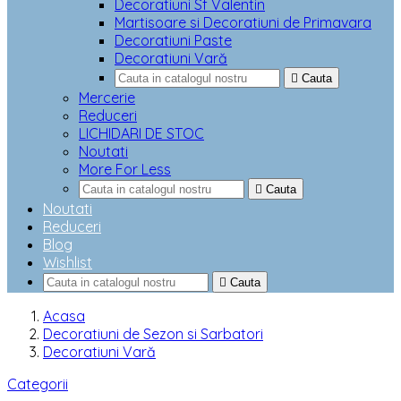
Decoratiuni Sf Valentin
Martisoare si Decoratiuni de Primavara
Decoratiuni Paste
Decoratiuni Vară

Cauta
Mercerie
Reduceri
LICHIDARI DE STOC
Noutati
More For Less

Cauta
Noutati
Reduceri
Blog
Wishlist

Cauta
Acasa
Decoratiuni de Sezon si Sarbatori
Decoratiuni Vară
Categorii