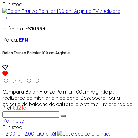

In stoc

Vizualizare
rapida
Referinta:
ES10993
Marca:
EFN
Balon Frunza Palmier 100 cm Argintie
Cumpara Balon Frunza Palmier 100cm Argintie pt
realizarea palmierilor din baloane. Descopera toata
colectia de baloane de calitate la pret mic! Livrare rapida!
Pret
8,12 lei
Mai multe

In stoc
- 2,00 lei
-2,00 lei
Ofertă!