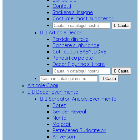
Confetti
Stickere si Insigne
Costume, masti si accesorii

Cauta


Articole Decor
Perdele din folie
Bannere si ghirlande
Cutii cuburi BABY, LOVE
Panouri cu paiete
Decor Figurine si Litere

Cauta

Cauta
Articole Copii


Decor Evenimente


Sarbatori Anuale, Evenimente
Botez
Gender Reveal
Nunta
Majorat
Petrecerea Burlacitelor
Aniversari