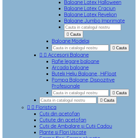
Baloane Latex Halloween
Baloane Latex Craciun
Baloane Latex Revelion
Baloane Jumbo Imprimate

Cauta
Baloane Modelaj

Cauta


Accesorii Baloane
Rafie legare baloane
Arcada baloane
Butelii Heliu Baloane , HiFloat
Pompa Baloane, Dispozitive
Profesionale

Cauta

Cauta


Floristica
Cutii din acetofan
Cutiute din acetofan
Cutii de Ambalare și Cutii Cadou
Plante si Flori Uscate