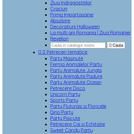
Ziua Indragostitilor
Craciun
Prima Impartasanie
Absolvire
Decoratiuni Halloween
La multi ani Romania | Ziua Romaniei
Revelion

Cauta


Petreceri tematice
Party Masinute
Ferma Animalelor Party
Party Animalute Jungla
Party Animalute Padure
Party Animalute Ocean
Petrecere Disco
Unicorn Party
Sports Party
Party Fluturasi si Floricele
Dino Party
Party Pisicute
Petrecere Cai si Echitatie
Sweet Candy Party