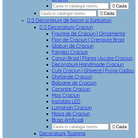

Cauta

Cauta


Decoratiuni de Sezon si Sarbatori


Decoratiuni Craciun
Figurine de Craciun | Ornamente
Flori de Craciun | Crengute Brad
Globuri de Craciun
Panglici Craciun
Conuri Brad | Plante Uscate Craciun
Decoratiuni Handmade Craciun
Cutii Craciun | Ghivece | Pungi Cadou
Ghirlande Craciun
Baloane de Craciun
Coronite Craciun
Mos Craciun
Instalatii LED
Lumanari Craciun
Masa de Craciun
Brazi Artificiali

Cauta
Decoratiuni Toamna