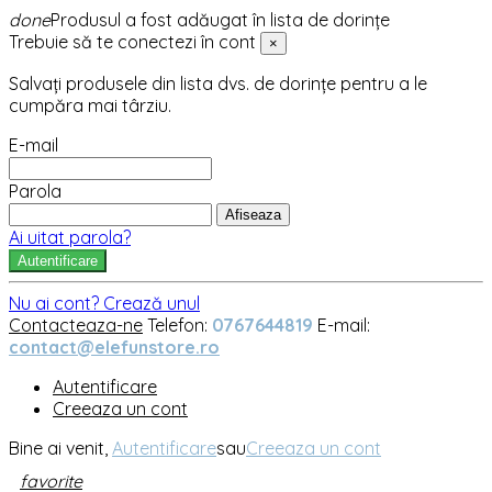
done
Produsul a fost adăugat în lista de dorințe
Trebuie să te conectezi în cont
×
Salvați produsele din lista dvs. de dorințe pentru a le
cumpăra mai târziu.
E-mail
Parola
Afiseaza
Ai uitat parola?
Autentificare
Nu ai cont? Crează unul
Contacteaza-ne
Telefon:
0767644819
E-mail:
contact@elefunstore.ro
Autentificare
Creeaza un cont
Bine ai venit,
Autentificare
sau
Creeaza un cont
favorite