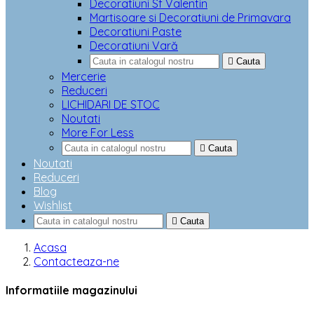
Decoratiuni Sf Valentin
Martisoare si Decoratiuni de Primavara
Decoratiuni Paste
Decoratiuni Vară

Cauta
Mercerie
Reduceri
LICHIDARI DE STOC
Noutati
More For Less

Cauta
Noutati
Reduceri
Blog
Wishlist

Cauta
Acasa
Contacteaza-ne
Informatiile magazinului