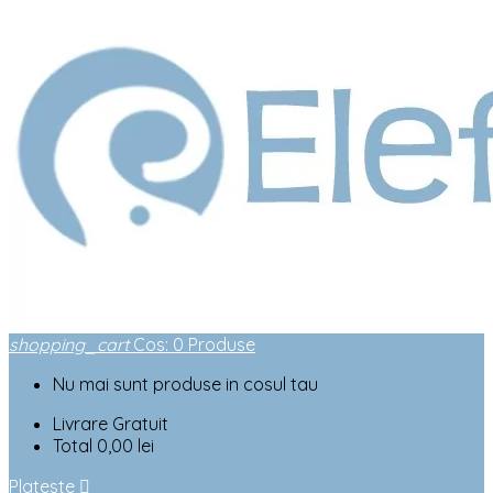
shopping_cart
Cos
:
0
Produse
Nu mai sunt produse in cosul tau
Livrare
Gratuit
Total
0,00 lei
Plateste
