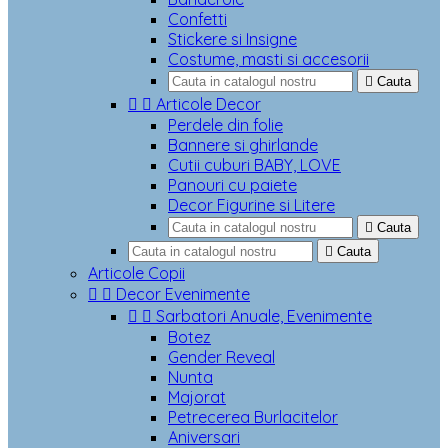
Confetti
Stickere si Insigne
Costume, masti si accesorii

Cauta


Articole Decor
Perdele din folie
Bannere si ghirlande
Cutii cuburi BABY, LOVE
Panouri cu paiete
Decor Figurine si Litere

Cauta

Cauta
Articole Copii


Decor Evenimente


Sarbatori Anuale, Evenimente
Botez
Gender Reveal
Nunta
Majorat
Petrecerea Burlacitelor
Aniversari