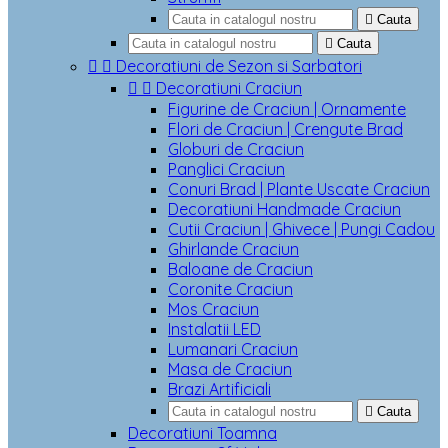

Cauta

Cauta


Decoratiuni de Sezon si Sarbatori


Decoratiuni Craciun
Figurine de Craciun | Ornamente
Flori de Craciun | Crengute Brad
Globuri de Craciun
Panglici Craciun
Conuri Brad | Plante Uscate Craciun
Decoratiuni Handmade Craciun
Cutii Craciun | Ghivece | Pungi Cadou
Ghirlande Craciun
Baloane de Craciun
Coronite Craciun
Mos Craciun
Instalatii LED
Lumanari Craciun
Masa de Craciun
Brazi Artificiali

Cauta
Decoratiuni Toamna