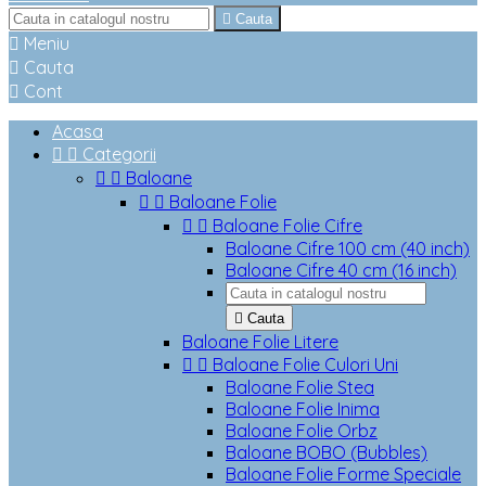

Cauta

Meniu

Cauta

Cont
Acasa


Categorii


Baloane


Baloane Folie


Baloane Folie Cifre
Baloane Cifre 100 cm (40 inch)
Baloane Cifre 40 cm (16 inch)

Cauta
Baloane Folie Litere


Baloane Folie Culori Uni
Baloane Folie Stea
Baloane Folie Inima
Baloane Folie Orbz
Baloane BOBO (Bubbles)
Baloane Folie Forme Speciale