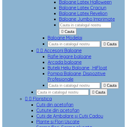
Baloane Latex Halloween
Baloane Latex Craciun
Baloane Latex Revelion
Baloane Jumbo Imprimate

Cauta
Baloane Modelaj

Cauta


Accesorii Baloane
Rafie legare baloane
Arcada baloane
Butelii Heliu Baloane , HiFloat
Pompa Baloane, Dispozitive
Profesionale

Cauta

Cauta


Floristica
Cutii din acetofan
Cutiute din acetofan
Cutii de Ambalare și Cutii Cadou
Plante si Flori Uscate