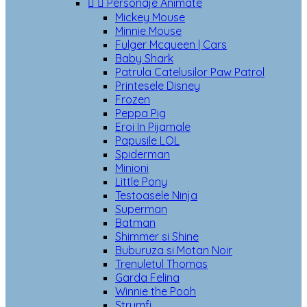


Personaje Animate
Mickey Mouse
Minnie Mouse
Fulger Mcqueen | Cars
Baby Shark
Patrula Catelusilor Paw Patrol
Printesele Disney
Frozen
Peppa Pig
Eroi In Pijamale
Papusile LOL
Spiderman
Minioni
Little Pony
Testoasele Ninja
Superman
Batman
Shimmer si Shine
Buburuza si Motan Noir
Trenuletul Thomas
Garda Felina
Winnie the Pooh
Strumfi