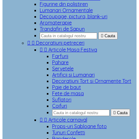
Figurine din polistiren
Lumanari Ornamentale
Decoupage, pictura, blank-uri
Aromaterapie
Trandafiri de Sapun

Cauta


Decoratiuni petreceri


Articole Masa Festiva
Farfurii
Pahare
Servetele
Artificii si Lumanari
Decoratiuni Tort si Ornamente Tort
Paie de baut
Fete de masa
Suflatori
Coifuri

Cauta


Articole carnaval
Props-uri Sabloane foto
Tunuri Confetti
Banderole