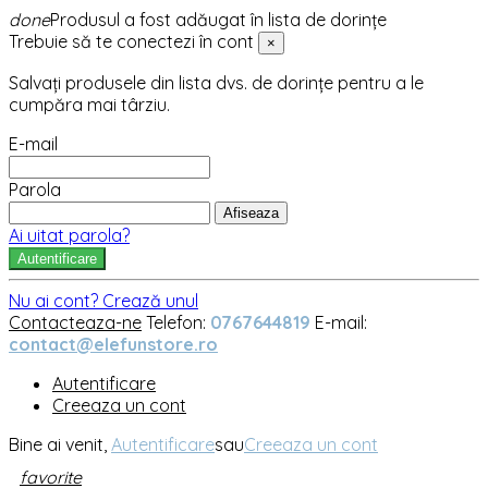
done
Produsul a fost adăugat în lista de dorințe
Trebuie să te conectezi în cont
×
Salvați produsele din lista dvs. de dorințe pentru a le
cumpăra mai târziu.
E-mail
Parola
Afiseaza
Ai uitat parola?
Autentificare
Nu ai cont? Crează unul
Contacteaza-ne
Telefon:
0767644819
E-mail:
contact@elefunstore.ro
Autentificare
Creeaza un cont
Bine ai venit,
Autentificare
sau
Creeaza un cont
favorite