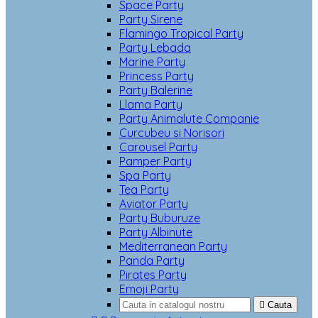
Space Party
Party Sirene
Flamingo Tropical Party
Party Lebada
Marine Party
Princess Party
Party Balerine
Llama Party
Party Animalute Companie
Curcubeu si Norisori
Carousel Party
Pamper Party
Spa Party
Tea Party
Aviator Party
Party Buburuze
Party Albinute
Mediterranean Party
Panda Party
Pirates Party
Emoji Party

Cauta