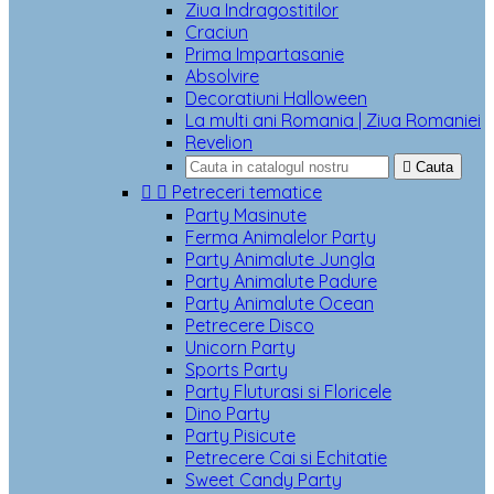
Ziua Indragostitilor
Craciun
Prima Impartasanie
Absolvire
Decoratiuni Halloween
La multi ani Romania | Ziua Romaniei
Revelion

Cauta


Petreceri tematice
Party Masinute
Ferma Animalelor Party
Party Animalute Jungla
Party Animalute Padure
Party Animalute Ocean
Petrecere Disco
Unicorn Party
Sports Party
Party Fluturasi si Floricele
Dino Party
Party Pisicute
Petrecere Cai si Echitatie
Sweet Candy Party