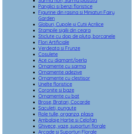
Sarma flori, Sarma plusata
Panglici si benzi floristice
Figurine din rasina si Miniaturi Fairy
Garden
Globuri, Cupole și Cutii Acrilice
Stampile sigilii din ceara
Sticlute cu dop de pluta, borcanele
Flori Artificiale
Verdeata si Frunze
Cosulete
Ace cu diamant/perla
Ornamente cu sarma
Ornamente adezive
Ornamente cu clestisor
Unelte floristice
Coronite si baze
Ornamente cu bat
Brose, Bratari, Cocarde
Saculeti, pungute
Role tulle, organza, plasa
Ambalaje Hartie si Celofan
Ghivece, vaze, suporturi florale
Arcade si Suporturi Florale