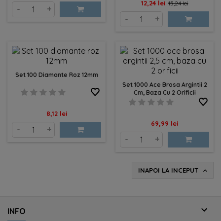
Pret
Pret
12,24 lei
15,24 lei
-
+
de
-
+
baza
Set 100 Diamante Roz 12mm
Set 1000 Ace Brosa Argintii 2
Cm, Baza Cu 2 Orificii
Pret
8,12 lei
Pret
69,99 lei
-
+
-
+
INAPOI LA INCEPUT


INFO