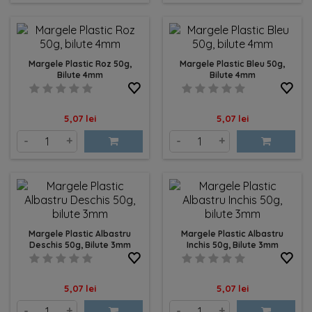
Margele Plastic Roz 50g,
Margele Plastic Bleu 50g,
Bilute 4mm
Bilute 4mm
Pret
Pret
5,07 lei
5,07 lei
-
+
-
+
Margele Plastic Albastru
Margele Plastic Albastru
Deschis 50g, Bilute 3mm
Inchis 50g, Bilute 3mm
Pret
Pret
5,07 lei
5,07 lei
-
+
-
+