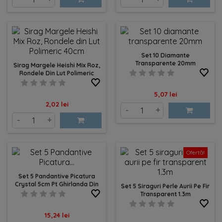
Set 10 Diamante
Transparente 20mm
Sirag Margele Heishi Mix Roz,
Rondele Din Lut Polimeric
40cm
Pret
5,07 lei
Pret
2,02 lei
-
+
-
+
Ofertă!
Set 5 Pandantive Picatura
Crystal 5cm Pt Ghirlanda Din
Set 5 Siraguri Perle Aurii Pe Fir
Diamante 5cm
Transparent 1.3m
Pret
15,24 lei