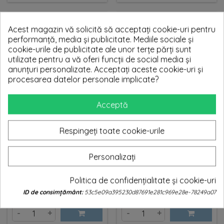
Acest magazin vă solicită să acceptați cookie-uri pentru
performanță, media și publicitate. Mediile sociale și
Margele Plastic Alb 50g, Bilute
Margele Plastic Rosu 50g,
cookie-urile de publicitate ale unor terțe părți sunt
3mm
Bilute 3mm
utilizate pentru a vă oferi funcții de social media și
anunțuri personalizate. Acceptați aceste cookie-uri și
procesarea datelor personale implicate?
Pret
Pret
Pret
3,07 lei
5,07 lei
5,07 lei
de
-
+
-
+
Acceptă
baza
Respingeți toate cookie-urile
Personalizați
Margele Plastic Mov 50g,
Margele Plastic Roz Inchis
Bilute 3mm
50g, Bilute 3mm
Politica de confidențialitate și cookie-uri
ID de consimțământ:
53c5e09a395230d87691e281c969e28e-78249a07
Pret
Pret
5,07 lei
5,07 lei
-
+
-
+