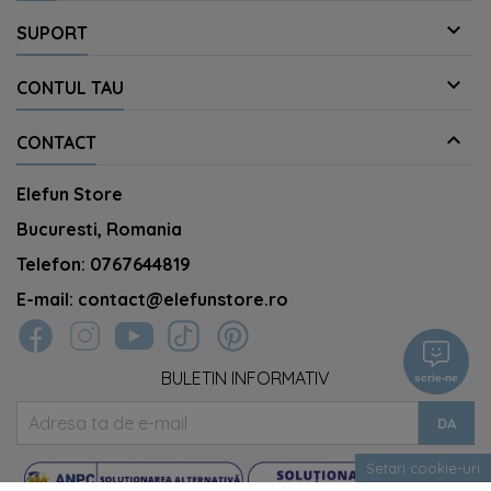

SUPORT

CONTUL TAU

CONTACT
Elefun Store
Bucuresti, Romania
Telefon:
0767644819
E-mail:
contact@elefunstore.ro
BULETIN INFORMATIV
scrie-ne
Setari cookie-uri