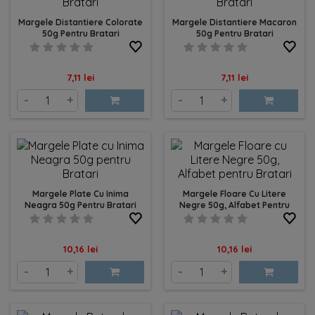
inspiri pentru următoarea ta capodoperă.
Margele Distantiere Colorate
Margele Distantiere Macaron
50g Pentru Bratari
50g Pentru Bratari
Pret
Pret
7,11 lei
7,11 lei
-
+
-
+
Margele Plate Cu Inima
Margele Floare Cu Litere
Neagra 50g Pentru Bratari
Negre 50g, Alfabet Pentru
Bratari
Pret
Pret
10,16 lei
10,16 lei
-
+
-
+