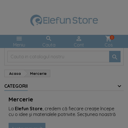



shopping_cart
0
Meniu
Cauta
Cont
Cos

Acasa
Mercerie
CATEGORII
Mercerie
La
Elefun Store
, credem că fiecare creație începe
cu o idee și materialele potrivite. Secțiunea noastră
de
Mercerie
este un paradis pentru toți cei care
iubesc arta
bijuteriilor handmade
.