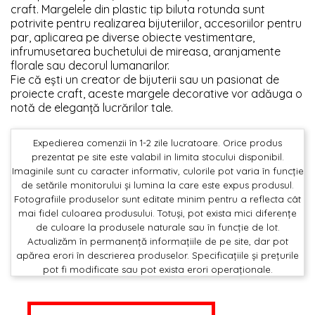
craft. Margelele din plastic tip biluta rotunda sunt
potrivite pentru realizarea bijuteriilor, accesoriilor pentru
par, aplicarea pe diverse obiecte vestimentare,
infrumusetarea buchetului de mireasa, aranjamente
florale sau decorul lumanarilor.
Fie că ești un creator de bijuterii sau un pasionat de
proiecte craft, aceste margele decorative vor adăuga o
notă de eleganță lucrărilor tale.
Expedierea comenzii în 1-2 zile lucratoare. Orice produs
prezentat pe site este valabil in limita stocului disponibil.
Imaginile sunt cu caracter informativ, culorile pot varia în funcție
de setările monitorului și lumina la care este expus produsul.
Fotografiile produselor sunt editate minim pentru a reflecta cât
mai fidel culoarea produsului. Totuși, pot exista mici diferențe
de culoare la produsele naturale sau în funcție de lot.
Actualizăm în permanență informațiile de pe site, dar pot
apărea erori în descrierea produselor. Specificațiile și prețurile
pot fi modificate sau pot exista erori operaționale.