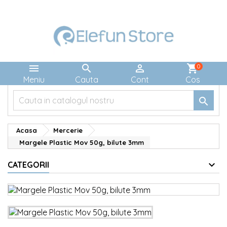



shopping_cart
0
Meniu
Cauta
Cont
Cos

Acasa
Mercerie
Margele Plastic Mov 50g, bilute 3mm
CATEGORII