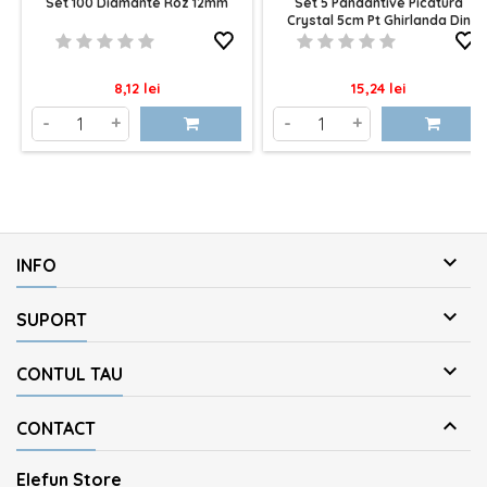
Set 100 Diamante Roz 12mm
Set 5 Pandantive Picatura
Crystal 5cm Pt Ghirlanda Din
Diamante 5cm
Pret
Pret
8,12 lei
15,24 lei
-
+
-
+

INFO

SUPORT

CONTUL TAU

CONTACT
Elefun Store