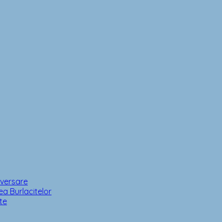
iversare
a Burlacitelor
te