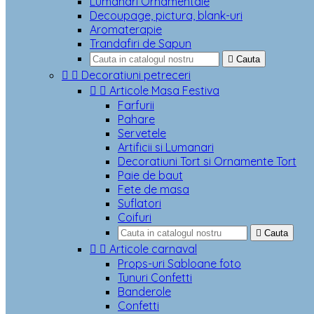
Lumanari Ornamentale
Decoupage, pictura, blank-uri
Aromaterapie
Trandafiri de Sapun

Cauta


Decoratiuni petreceri


Articole Masa Festiva
Farfurii
Pahare
Servetele
Artificii si Lumanari
Decoratiuni Tort si Ornamente Tort
Paie de baut
Fete de masa
Suflatori
Coifuri

Cauta


Articole carnaval
Props-uri Sabloane foto
Tunuri Confetti
Banderole
Confetti