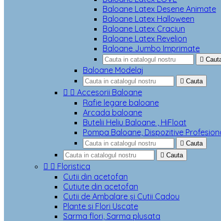
Baloane Latex Desene Animate
Baloane Latex Halloween
Baloane Latex Craciun
Baloane Latex Revelion
Baloane Jumbo Imprimate

Caut
Baloane Modelaj

Cauta


Accesorii Baloane
Rafie legare baloane
Arcada baloane
Butelii Heliu Baloane , HiFloat
Pompa Baloane, Dispozitive Profesion

Cauta

Cauta


Floristica
Cutii din acetofan
Cutiute din acetofan
Cutii de Ambalare și Cutii Cadou
Plante si Flori Uscate
Sarma flori, Sarma plusata