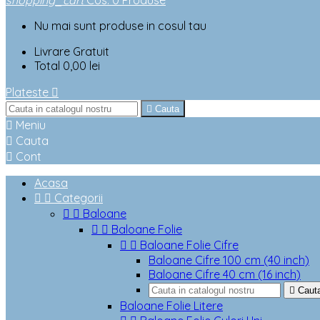
shopping_cart
Cos
:
0
Produse
Nu mai sunt produse in cosul tau
Livrare
Gratuit
Total
0,00 lei
Plateste


Cauta

Meniu

Cauta

Cont
Acasa


Categorii


Baloane


Baloane Folie


Baloane Folie Cifre
Baloane Cifre 100 cm (40 inch)
Baloane Cifre 40 cm (16 inch)

Caut
Baloane Folie Litere