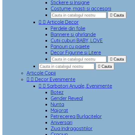
Stickere si Insigne
Costume, masti si accesorii

Cauta


Articole Decor
Perdele din folie
Bannere si ghirlande
Cutii cuburi BABY, LOVE
Panouri cu paiete
Decor Figurine si Litere

Cauta

Cauta
Articole Copii


Decor Evenimente


Sarbatori Anuale, Evenimente
Botez
Gender Reveal
Nunta
Majorat
Petrecerea Burlacitelor
Aniversari
Ziua Indragostitilor
Craciun