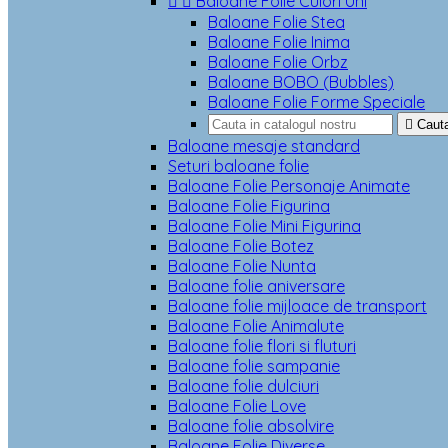


Baloane Folie Culori Uni
Baloane Folie Stea
Baloane Folie Inima
Baloane Folie Orbz
Baloane BOBO (Bubbles)
Baloane Folie Forme Speciale

Caut
Baloane mesaje standard
Seturi baloane folie
Baloane Folie Personaje Animate
Baloane Folie Figurina
Baloane Folie Mini Figurina
Baloane Folie Botez
Baloane Folie Nunta
Baloane folie aniversare
Baloane folie mijloace de transport
Baloane Folie Animalute
Baloane folie flori si fluturi
Baloane folie sampanie
Baloane folie dulciuri
Baloane Folie Love
Baloane folie absolvire
Baloane Folie Diverse