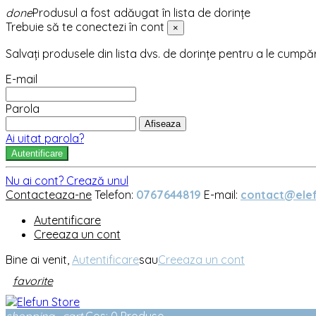
done
Produsul a fost adăugat în lista de dorințe
Trebuie să te conectezi în cont
×
Salvați produsele din lista dvs. de dorințe pentru a le cumpă
E-mail
Parola
Afiseaza
Ai uitat parola?
Autentificare
Nu ai cont? Crează unul
Contacteaza-ne
Telefon:
0767644819
E-mail:
contact@elef
Autentificare
Creeaza un cont
Bine ai venit,
Autentificare
sau
Creeaza un cont
favorite