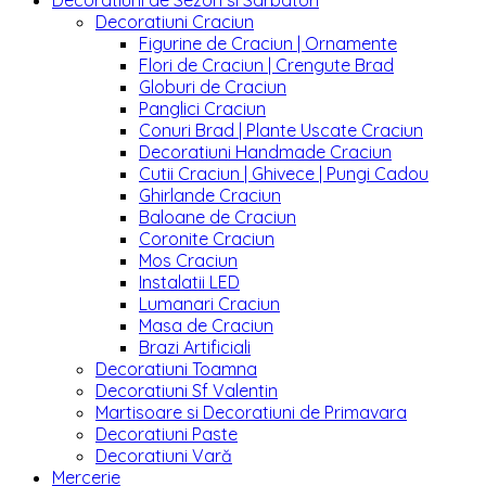
Decoratiuni de Sezon si Sarbatori
Decoratiuni Craciun
Figurine de Craciun | Ornamente
Flori de Craciun | Crengute Brad
Globuri de Craciun
Panglici Craciun
Conuri Brad | Plante Uscate Craciun
Decoratiuni Handmade Craciun
Cutii Craciun | Ghivece | Pungi Cadou
Ghirlande Craciun
Baloane de Craciun
Coronite Craciun
Mos Craciun
Instalatii LED
Lumanari Craciun
Masa de Craciun
Brazi Artificiali
Decoratiuni Toamna
Decoratiuni Sf Valentin
Martisoare si Decoratiuni de Primavara
Decoratiuni Paste
Decoratiuni Vară
Mercerie