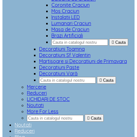
Coronite Craciun
Mos Craciun
Instalatii LED
Lumanari Craciun
Masa de Craciun
Brazi Artificiali

Cauta
Decoratiuni Toamna
Decoratiuni Sf Valentin
Martisoare si Decoratiuni de Primavara
Decoratiuni Paste
Decoratiuni Vară

Cauta
Mercerie
Reduceri
LICHIDARI DE STOC
Noutati
More For Less

Cauta
Noutati
Reduceri