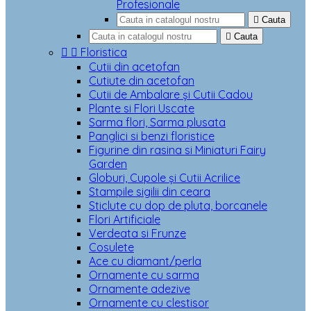
Profesionale

Cauta

Cauta


Floristica
Cutii din acetofan
Cutiute din acetofan
Cutii de Ambalare și Cutii Cadou
Plante si Flori Uscate
Sarma flori, Sarma plusata
Panglici si benzi floristice
Figurine din rasina si Miniaturi Fairy
Garden
Globuri, Cupole și Cutii Acrilice
Stampile sigilii din ceara
Sticlute cu dop de pluta, borcanele
Flori Artificiale
Verdeata si Frunze
Cosulete
Ace cu diamant/perla
Ornamente cu sarma
Ornamente adezive
Ornamente cu clestisor