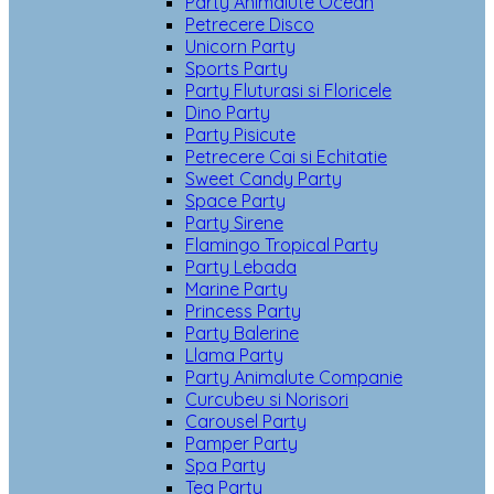
Party Animalute Ocean
Petrecere Disco
Unicorn Party
Sports Party
Party Fluturasi si Floricele
Dino Party
Party Pisicute
Petrecere Cai si Echitatie
Sweet Candy Party
Space Party
Party Sirene
Flamingo Tropical Party
Party Lebada
Marine Party
Princess Party
Party Balerine
Llama Party
Party Animalute Companie
Curcubeu si Norisori
Carousel Party
Pamper Party
Spa Party
Tea Party