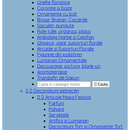
Unelte floristice
Coronite si baze
Ornamente cu bat
Brose, Bratari, Cocarde
Saculeti, pungute
Role tulle, organza, plasa
Ambalaje Hartie si Celofan
Ghivece, vaze, suporturi florale
Arcade si Suporturi Florale
Figurine din polistiren
Lumanari Ornamentale
Decoupage, pictura, blank-uri
Aromaterapie
Trandafiri de Sapun

Cauta


Decoratiuni petreceri


Articole Masa Festiva
Farfurii
Pahare
Servetele
Artificii si Lumanari
Decoratiuni Tort si Ornamente Tort