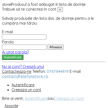
done
Produsul a fost adăugat în lista de dorințe
Trebuie să te conectezi în cont
×
Salvați produsele din lista dvs. de dorințe pentru a le
cumpăra mai târziu.
E-mail
Parola
Afiseaza
Ai uitat parola?
Autentificare
Nu ai cont? Crează unul
Contacteaza-ne
Telefon:
0767644819
E-mail:
contact@elefunstore.ro
Autentificare
Creeaza un cont
Bine ai venit,
Autentificare
sau
Creeaza un cont
favorite