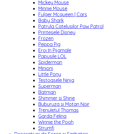
Mickey Mouse
Minnie Mouse
Fulger Mcqueen | Cars
Baby Shark
Patrula Catelusilor Paw Patrol
Printesele Disney
Frozen
Peppa Pig
Eroi In Pijamale
Papusile LOL
Spiderman
Minioni
Little Pony
Testoasele Ninja
Superman
Batman
Shimmer si Shine
Buburuza si Motan Noir
Trenuletul Thomas
Garda Felina
Winnie the Pooh
Strumfi