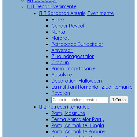
Articole Copii


Decor Evenimente


Sarbatori Anuale, Evenimente
Botez
Gender Reveal
Nunta
Majorat
Petrecerea Burlacitelor
Aniversari
Ziua Indragostitilor
Craciun
Prima Impartasanie
Absolvire
Decoratiuni Halloween
La multi ani Romania | Ziua Romaniei
Revelion

Cauta


Petreceri tematice
Party Masinute
Ferma Animalelor Party
Party Animalute Jungla
Party Animalute Padure