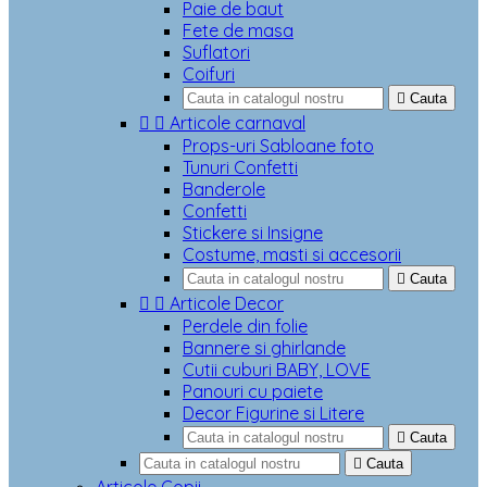
Paie de baut
Fete de masa
Suflatori
Coifuri

Cauta


Articole carnaval
Props-uri Sabloane foto
Tunuri Confetti
Banderole
Confetti
Stickere si Insigne
Costume, masti si accesorii

Cauta


Articole Decor
Perdele din folie
Bannere si ghirlande
Cutii cuburi BABY, LOVE
Panouri cu paiete
Decor Figurine si Litere

Cauta

Cauta