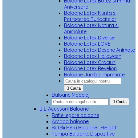
Baloane Latex Botez si Prima
Aniversare
Baloane Latex Nunta si
Petrecerea Burlacitelor
Baloane Latex Natura si
Animalute
Baloane Latex Diverse
Baloane Latex LOVE
Baloane Latex Desene Animate
Baloane Latex Halloween
Baloane Latex Craciun
Baloane Latex Revelion
Baloane Jumbo Imprimate

Cauta
Baloane Modelaj

Cauta


Accesorii Baloane
Rafie legare baloane
Arcada baloane
Butelii Heliu Baloane , HiFloat
Pompa Baloane, Dispozitive