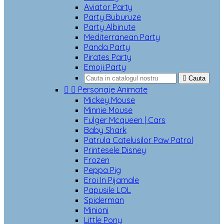
Aviator Party
Party Buburuze
Party Albinute
Mediterranean Party
Panda Party
Pirates Party
Emoji Party

Cauta


Personaje Animate
Mickey Mouse
Minnie Mouse
Fulger Mcqueen | Cars
Baby Shark
Patrula Catelusilor Paw Patrol
Printesele Disney
Frozen
Peppa Pig
Eroi In Pijamale
Papusile LOL
Spiderman
Minioni
Little Pony