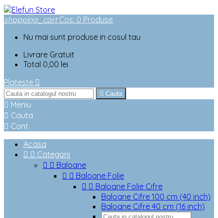
shopping_cart
Cos
:
0
Produse
Nu mai sunt produse in cosul tau
Livrare
Gratuit
Total
0,00 lei
Plateste


Cauta

Meniu

Cauta

Cont
Acasa


Categorii


Baloane


Baloane Folie


Baloane Folie Cifre
Baloane Cifre 100 cm (40 inch)
Baloane Cifre 40 cm (16 inch)