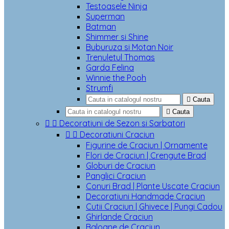
Testoasele Ninja
Superman
Batman
Shimmer si Shine
Buburuza si Motan Noir
Trenuletul Thomas
Garda Felina
Winnie the Pooh
Strumfi

Cauta

Cauta


Decoratiuni de Sezon si Sarbatori


Decoratiuni Craciun
Figurine de Craciun | Ornamente
Flori de Craciun | Crengute Brad
Globuri de Craciun
Panglici Craciun
Conuri Brad | Plante Uscate Craciun
Decoratiuni Handmade Craciun
Cutii Craciun | Ghivece | Pungi Cadou
Ghirlande Craciun
Baloane de Craciun