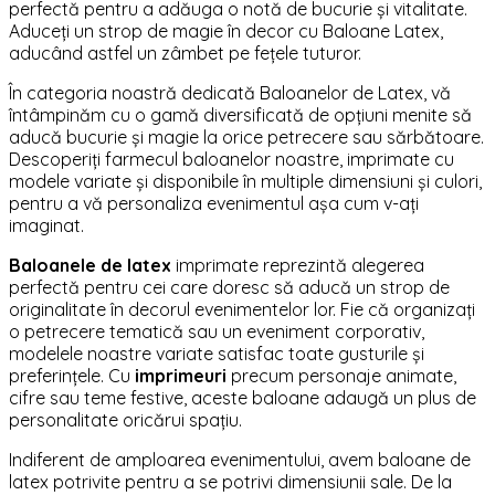
perfectă pentru a adăuga o notă de bucurie și vitalitate.
Aduceți un strop de magie în decor cu Baloane Latex,
aducând astfel un zâmbet pe fețele tuturor.
În categoria noastră dedicată Baloanelor de Latex, vă
întâmpinăm cu o gamă diversificată de opțiuni menite să
aducă bucurie și magie la orice petrecere sau sărbătoare.
Descoperiți farmecul baloanelor noastre, imprimate cu
modele variate și disponibile în multiple dimensiuni și culori,
pentru a vă personaliza evenimentul așa cum v-ați
imaginat.
Baloanele de latex
imprimate reprezintă alegerea
perfectă pentru cei care doresc să aducă un strop de
originalitate în decorul evenimentelor lor. Fie că organizați
o petrecere tematică sau un eveniment corporativ,
modelele noastre variate satisfac toate gusturile și
preferințele. Cu
imprimeuri
precum personaje animate,
cifre sau teme festive, aceste baloane adaugă un plus de
personalitate oricărui spațiu.
Indiferent de amploarea evenimentului, avem baloane de
latex potrivite pentru a se potrivi dimensiunii sale. De la