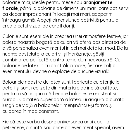
baloane mici, ideale pentru mese sau
aranjamente
florale
, până la baloane de dimensiuni mari, care pot servi
ca decor impresionant în locații mai mari, acoperim
întreaga gamă. Alegeți dimensiunea potrivită pentru a
crea efectul vizual pe care îl doriți.
Culorile sunt esențiale în crearea unei atmosfere festive, iar
paleta noastră bogată de culori vă oferă posibilitatea de
a vă personaliza evenimentul în cel mai detaliat mod. De la
nuanțe pastelate la culori vii și îndrăznețe, găsiți
combinarea perfectă pentru tema dumneavoastră. Cu
baloane de latex în culori strălucitoare, fiecare colț al
evenimentului devine o explozie de bucurie vizuală.
Baloanele noastre de latex sunt fabricate cu atenție la
detalii și sunt realizate din materiale de înaltă calitate,
pentru a vă asigura că fiecare balon este rezistent și
durabil. Calitatea superioară a latexului asigură o durată
lungă de viață a baloanelor, menținându-și forma și
culoarea în mod constant.
Fie că este vorba despre aniversarea unui copil, o
petrecere, o nuntă sau orice alt eveniment special, avem