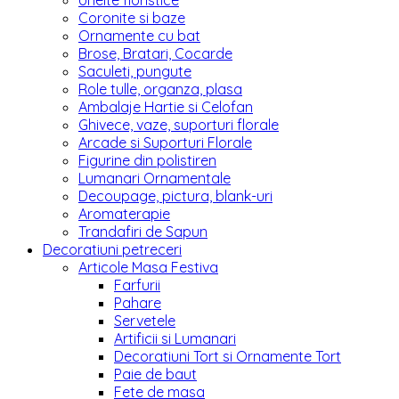
Unelte floristice
Coronite si baze
Ornamente cu bat
Brose, Bratari, Cocarde
Saculeti, pungute
Role tulle, organza, plasa
Ambalaje Hartie si Celofan
Ghivece, vaze, suporturi florale
Arcade si Suporturi Florale
Figurine din polistiren
Lumanari Ornamentale
Decoupage, pictura, blank-uri
Aromaterapie
Trandafiri de Sapun
Decoratiuni petreceri
Articole Masa Festiva
Farfurii
Pahare
Servetele
Artificii si Lumanari
Decoratiuni Tort si Ornamente Tort
Paie de baut
Fete de masa