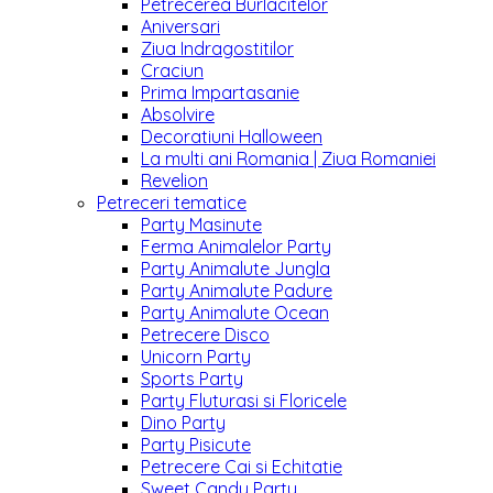
Petrecerea Burlacitelor
Aniversari
Ziua Indragostitilor
Craciun
Prima Impartasanie
Absolvire
Decoratiuni Halloween
La multi ani Romania | Ziua Romaniei
Revelion
Petreceri tematice
Party Masinute
Ferma Animalelor Party
Party Animalute Jungla
Party Animalute Padure
Party Animalute Ocean
Petrecere Disco
Unicorn Party
Sports Party
Party Fluturasi si Floricele
Dino Party
Party Pisicute
Petrecere Cai si Echitatie
Sweet Candy Party