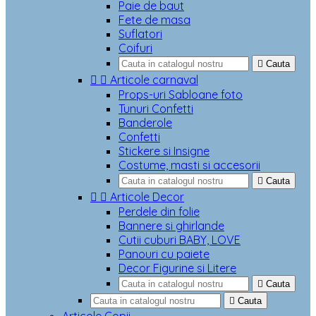
Paie de baut
Fete de masa
Suflatori
Coifuri

Cauta


Articole carnaval
Props-uri Sabloane foto
Tunuri Confetti
Banderole
Confetti
Stickere si Insigne
Costume, masti si accesorii

Cauta


Articole Decor
Perdele din folie
Bannere si ghirlande
Cutii cuburi BABY, LOVE
Panouri cu paiete
Decor Figurine si Litere

Cauta

Cauta