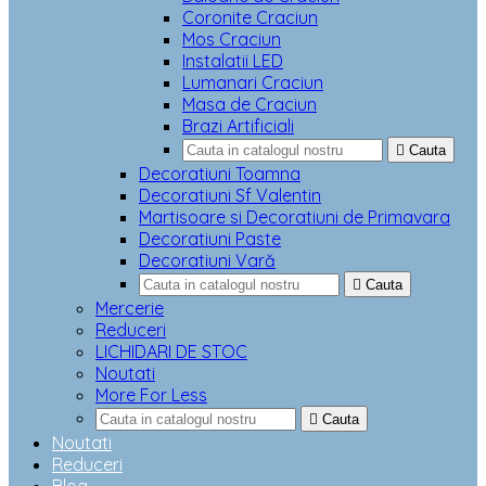
Coronite Craciun
Mos Craciun
Instalatii LED
Lumanari Craciun
Masa de Craciun
Brazi Artificiali

Cauta
Decoratiuni Toamna
Decoratiuni Sf Valentin
Martisoare si Decoratiuni de Primavara
Decoratiuni Paste
Decoratiuni Vară

Cauta
Mercerie
Reduceri
LICHIDARI DE STOC
Noutati
More For Less

Cauta
Noutati
Reduceri