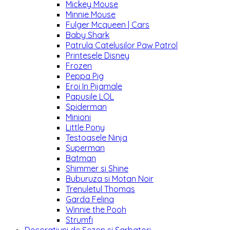
Mickey Mouse
Minnie Mouse
Fulger Mcqueen | Cars
Baby Shark
Patrula Catelusilor Paw Patrol
Printesele Disney
Frozen
Peppa Pig
Eroi In Pijamale
Papusile LOL
Spiderman
Minioni
Little Pony
Testoasele Ninja
Superman
Batman
Shimmer si Shine
Buburuza si Motan Noir
Trenuletul Thomas
Garda Felina
Winnie the Pooh
Strumfi