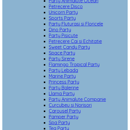
Party Animalute Ocean
Petrecere Disco
Unicorn Party
Sports Party
Party Fluturasi si Floricele
Dino Party
Party Pisicute
Petrecere Cai si Echitatie
Sweet Candy Party
Space Party
Party Sirene
Flamingo Tropical Party
Party Lebada
Marine Party
Princess Party
Party Balerine
Llama Party
Party Animalute Companie
Curcubeu si Norisori
Carousel Party
Pamper Party
Spa Party
Tea Party