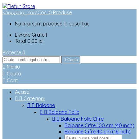
shopping_cart
Cos
:
0
Produse
Nu mai sunt produse in cosul tau
Livrare
Gratuit
Total
0,00 lei
Plateste


Cauta

Meniu

Cauta

Cont
Acasa


Categorii


Baloane


Baloane Folie


Baloane Folie Cifre
Baloane Cifre 100 cm (40 inch)
Baloane Cifre 40 cm (16 inch)