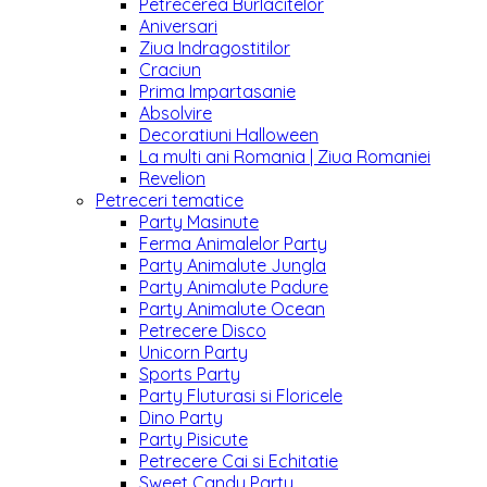
Petrecerea Burlacitelor
Aniversari
Ziua Indragostitilor
Craciun
Prima Impartasanie
Absolvire
Decoratiuni Halloween
La multi ani Romania | Ziua Romaniei
Revelion
Petreceri tematice
Party Masinute
Ferma Animalelor Party
Party Animalute Jungla
Party Animalute Padure
Party Animalute Ocean
Petrecere Disco
Unicorn Party
Sports Party
Party Fluturasi si Floricele
Dino Party
Party Pisicute
Petrecere Cai si Echitatie
Sweet Candy Party