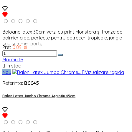
Baloane latex 30cm verzi cu print Monstera și frunze de
palmier albe, perfecte pentru petreceri tropicale, jungle
sau summer party.
Pret
0,89 lei
Mai multe

In stoc
Nou

Vizualizare rapida
Referinta:
BCC45
Balon Latex Jumbo Chrome Argintiu 45cm