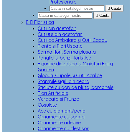
Profesionale

Cauta

Cauta


Floristica
Cutii din acetofan
Cutiute din acetofan
Cutii de Ambalare și Cutii Cadou
Plante si Flori Uscate
Sarma flori, Sarma plusata
Panglici si benzi floristice
Figurine din rasina si Miniaturi Fairy
Garden
Globuri, Cupole și Cutii Acrilice
Stampile sigilii din ceara
Sticlute cu dop de pluta, borcanele
Flori Artificiale
Verdeata si Frunze
Cosulete
Ace cu diamant/perla
Ornamente cu sarma
Ornamente adezive
Ornamente cu clestisor