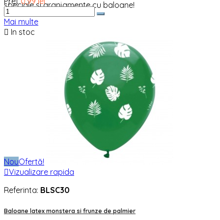
Pret
0,99 lei
speciale si aranjamente cu baloane!
Mai multe

In stoc
Nou
Ofertă!

Vizualizare rapida
Referinta:
BLSC30
Baloane latex monstera si frunze de palmier