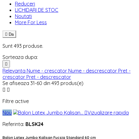
Reduceri
LICHIDARI DE STOC
Noutati
More For Less

Da
Sunt 493 produse.
Sorteaza dupa:

Relevanta
Nume - crescator
Nume - descrescator
Pret -
crescator
Pret - descrescator
Se afiseaza 31-60 din 493 produs(e)


Filtre active
Nou

Vizualizare rapida
Referinta:
BLSK24
Balon Latex Jumbo Kalisan Fucsia Standard 60 cm