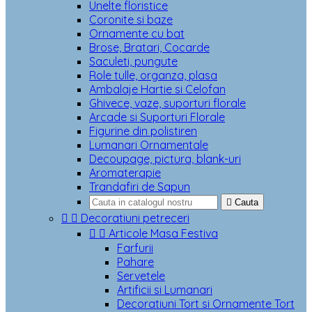
Unelte floristice
Coronite si baze
Ornamente cu bat
Brose, Bratari, Cocarde
Saculeti, pungute
Role tulle, organza, plasa
Ambalaje Hartie si Celofan
Ghivece, vaze, suporturi florale
Arcade si Suporturi Florale
Figurine din polistiren
Lumanari Ornamentale
Decoupage, pictura, blank-uri
Aromaterapie
Trandafiri de Sapun

Cauta


Decoratiuni petreceri


Articole Masa Festiva
Farfurii
Pahare
Servetele
Artificii si Lumanari
Decoratiuni Tort si Ornamente Tort