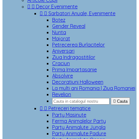
Articole Copii


Decor Evenimente


Sarbatori Anuale, Evenimente
Botez
Gender Reveal
Nunta
Majorat
Petrecerea Burlacitelor
Aniversari
Ziua Indragostitilor
Craciun
Prima Impartasanie
Absolvire
Decoratiuni Halloween
La multi ani Romania | Ziua Romaniei
Revelion

Cauta


Petreceri tematice
Party Masinute
Ferma Animalelor Party
Party Animalute Jungla
Party Animalute Padure