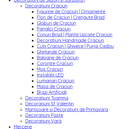
Decoratiuni de Sezon si Sarbatori
Decoratiuni Craciun
Figurine de Craciun | Ornamente
Flori de Craciun | Crengute Brad
Globuri de Craciun
Panglici Craciun
Conuri Brad | Plante Uscate Craciun
Decoratiuni Handmade Craciun
Cutii Craciun | Ghivece | Pungi Cadou
Ghirlande Craciun
Baloane de Craciun
Coronite Craciun
Mos Craciun
Instalatii LED
Lumanari Craciun
Masa de Craciun
Brazi Artificiali
Decoratiuni Toamna
Decoratiuni Sf Valentin
Martisoare si Decoratiuni de Primavara
Decoratiuni Paste
Decoratiuni Vară
Mercerie