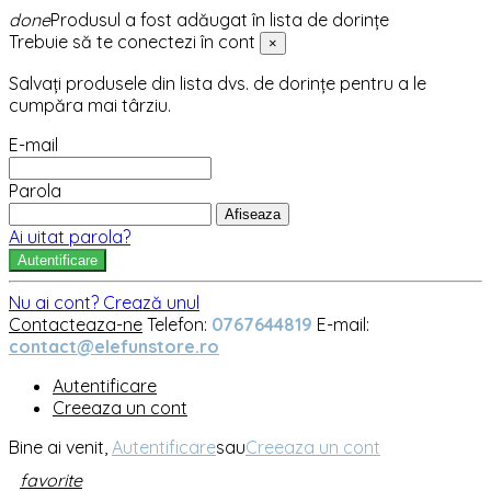
done
Produsul a fost adăugat în lista de dorințe
Trebuie să te conectezi în cont
×
Salvați produsele din lista dvs. de dorințe pentru a le
cumpăra mai târziu.
E-mail
Parola
Afiseaza
Ai uitat parola?
Autentificare
Nu ai cont? Crează unul
Contacteaza-ne
Telefon:
0767644819
E-mail:
contact@elefunstore.ro
Autentificare
Creeaza un cont
Bine ai venit,
Autentificare
sau
Creeaza un cont
favorite