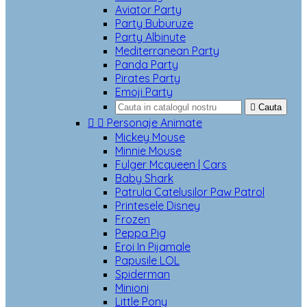
Aviator Party
Party Buburuze
Party Albinute
Mediterranean Party
Panda Party
Pirates Party
Emoji Party

Cauta


Personaje Animate
Mickey Mouse
Minnie Mouse
Fulger Mcqueen | Cars
Baby Shark
Patrula Catelusilor Paw Patrol
Printesele Disney
Frozen
Peppa Pig
Eroi In Pijamale
Papusile LOL
Spiderman
Minioni
Little Pony