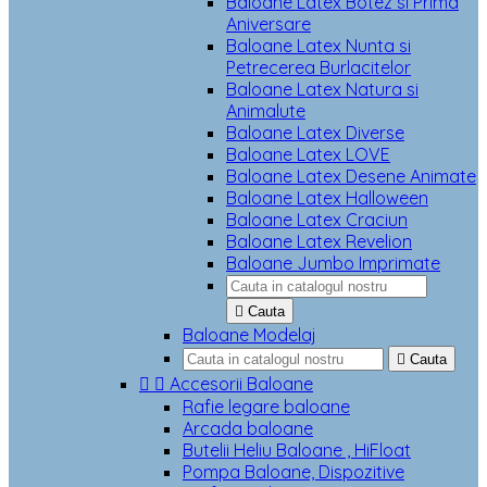
Baloane Latex Botez si Prima
Aniversare
Baloane Latex Nunta si
Petrecerea Burlacitelor
Baloane Latex Natura si
Animalute
Baloane Latex Diverse
Baloane Latex LOVE
Baloane Latex Desene Animate
Baloane Latex Halloween
Baloane Latex Craciun
Baloane Latex Revelion
Baloane Jumbo Imprimate

Cauta
Baloane Modelaj

Cauta


Accesorii Baloane
Rafie legare baloane
Arcada baloane
Butelii Heliu Baloane , HiFloat
Pompa Baloane, Dispozitive