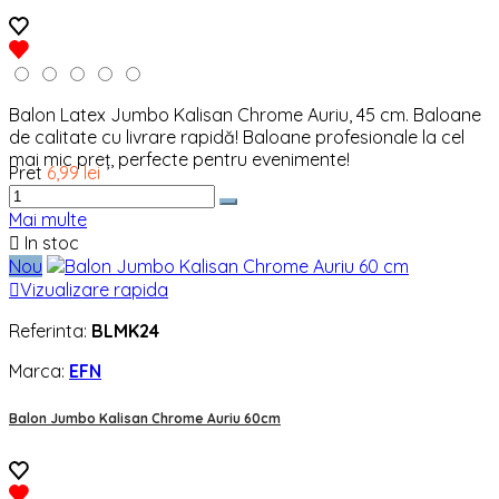
Balon Latex Jumbo Kalisan Chrome Auriu, 45 cm. Baloane
de calitate cu livrare rapidă! Baloane profesionale la cel
mai mic preț, perfecte pentru evenimente!
Pret
6,99 lei
Mai multe

In stoc
Nou

Vizualizare rapida
Referinta:
BLMK24
Marca:
EFN
Balon Jumbo Kalisan Chrome Auriu 60cm