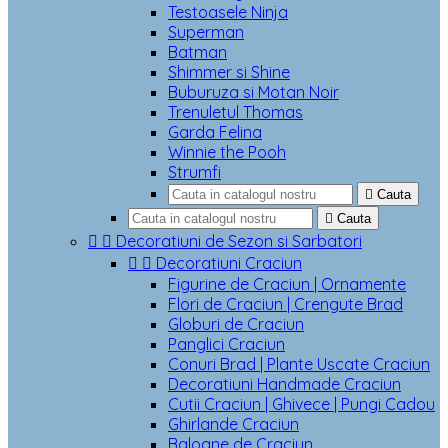
Testoasele Ninja
Superman
Batman
Shimmer si Shine
Buburuza si Motan Noir
Trenuletul Thomas
Garda Felina
Winnie the Pooh
Strumfi

Cauta

Cauta


Decoratiuni de Sezon si Sarbatori


Decoratiuni Craciun
Figurine de Craciun | Ornamente
Flori de Craciun | Crengute Brad
Globuri de Craciun
Panglici Craciun
Conuri Brad | Plante Uscate Craciun
Decoratiuni Handmade Craciun
Cutii Craciun | Ghivece | Pungi Cadou
Ghirlande Craciun
Baloane de Craciun