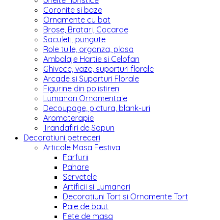
Unelte floristice
Coronite si baze
Ornamente cu bat
Brose, Bratari, Cocarde
Saculeti, pungute
Role tulle, organza, plasa
Ambalaje Hartie si Celofan
Ghivece, vaze, suporturi florale
Arcade si Suporturi Florale
Figurine din polistiren
Lumanari Ornamentale
Decoupage, pictura, blank-uri
Aromaterapie
Trandafiri de Sapun
Decoratiuni petreceri
Articole Masa Festiva
Farfurii
Pahare
Servetele
Artificii si Lumanari
Decoratiuni Tort si Ornamente Tort
Paie de baut
Fete de masa