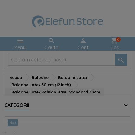



shopping_cart
0
Meniu
Cauta
Cont
Cos

Acasa
Baloane
Baloane Latex
Baloane Latex 30 cm (12 inch)
Baloane Latex Kalisan Navy Standard 30cm
CATEGORII
Nou