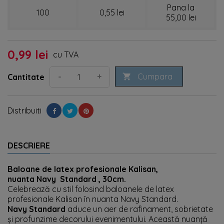
Pana la
100
0,55 lei
55,00 lei
0,99 lei
cu TVA
Cumpara
-
+
Cantitate

Distribuiti
DESCRIERE
Baloane de latex profesionale Kalisan,
nuanta
Navy Standard
, 30cm.
Celebrează cu stil folosind baloanele de latex
profesionale Kalisan în nuanta Navy Standard.
Navy Standard
aduce un aer de rafinament, sobrietate
și profunzime decorului evenimentului. Această nuanță