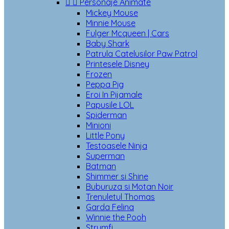


Personaje Animate
Mickey Mouse
Minnie Mouse
Fulger Mcqueen | Cars
Baby Shark
Patrula Catelusilor Paw Patrol
Printesele Disney
Frozen
Peppa Pig
Eroi In Pijamale
Papusile LOL
Spiderman
Minioni
Little Pony
Testoasele Ninja
Superman
Batman
Shimmer si Shine
Buburuza si Motan Noir
Trenuletul Thomas
Garda Felina
Winnie the Pooh
Strumfi