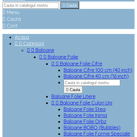

Cauta

Meniu

Cauta

Cont
Acasa


Categorii


Baloane


Baloane Folie


Baloane Folie Cifre
Baloane Cifre 100 cm (40 inch)
Baloane Cifre 40 cm (16 inch)

Cauta
Baloane Folie Litere


Baloane Folie Culori Uni
Baloane Folie Stea
Baloane Folie Inima
Baloane Folie Orbz
Baloane BOBO (Bubbles)
Baloane Folie Forme Speciale