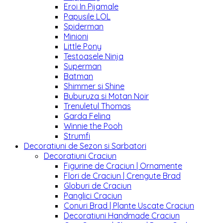
Eroi In Pijamale
Papusile LOL
Spiderman
Minioni
Little Pony
Testoasele Ninja
Superman
Batman
Shimmer si Shine
Buburuza si Motan Noir
Trenuletul Thomas
Garda Felina
Winnie the Pooh
Strumfi
Decoratiuni de Sezon si Sarbatori
Decoratiuni Craciun
Figurine de Craciun | Ornamente
Flori de Craciun | Crengute Brad
Globuri de Craciun
Panglici Craciun
Conuri Brad | Plante Uscate Craciun
Decoratiuni Handmade Craciun