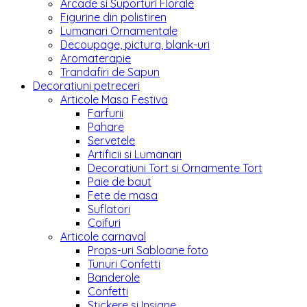
Arcade si Suporturi Florale
Figurine din polistiren
Lumanari Ornamentale
Decoupage, pictura, blank-uri
Aromaterapie
Trandafiri de Sapun
Decoratiuni petreceri
Articole Masa Festiva
Farfurii
Pahare
Servetele
Artificii si Lumanari
Decoratiuni Tort si Ornamente Tort
Paie de baut
Fete de masa
Suflatori
Coifuri
Articole carnaval
Props-uri Sabloane foto
Tunuri Confetti
Banderole
Confetti
Stickere si Insigne