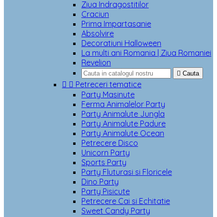
Ziua Indragostitilor
Craciun
Prima Impartasanie
Absolvire
Decoratiuni Halloween
La multi ani Romania | Ziua Romaniei
Revelion

Cauta


Petreceri tematice
Party Masinute
Ferma Animalelor Party
Party Animalute Jungla
Party Animalute Padure
Party Animalute Ocean
Petrecere Disco
Unicorn Party
Sports Party
Party Fluturasi si Floricele
Dino Party
Party Pisicute
Petrecere Cai si Echitatie
Sweet Candy Party