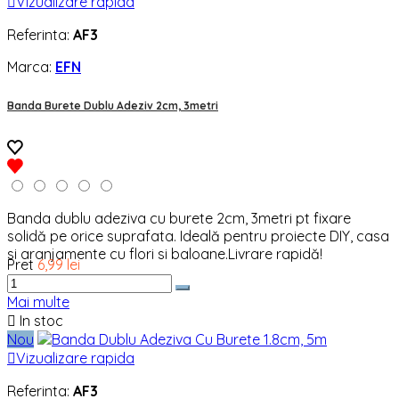

Vizualizare rapida
Referinta:
AF3
Marca:
EFN
Banda Burete Dublu Adeziv 2cm, 3metri
Banda dublu adeziva cu burete 2cm, 3metri pt fixare
solidă pe orice suprafata. Ideală pentru proiecte DIY, casa
si aranjamente cu flori si baloane.Livrare rapidă!
Pret
6,99 lei
Mai multe

In stoc
Nou

Vizualizare rapida
Referinta:
AF3