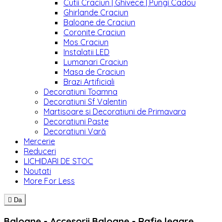
Cutii Craciun | Ghivece | Pungi Cadou
Ghirlande Craciun
Baloane de Craciun
Coronite Craciun
Mos Craciun
Instalatii LED
Lumanari Craciun
Masa de Craciun
Brazi Artificiali
Decoratiuni Toamna
Decoratiuni Sf Valentin
Martisoare si Decoratiuni de Primavara
Decoratiuni Paste
Decoratiuni Vară
Mercerie
Reduceri
LICHIDARI DE STOC
Noutati
More For Less

Da
Baloane - Accesorii Baloane - Rafie legare