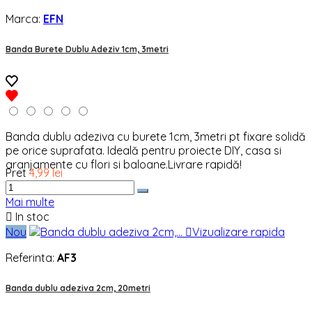
Marca:
EFN
Banda Burete Dublu Adeziv 1cm, 3metri
Banda dublu adeziva cu burete 1cm, 3metri pt fixare solidă
pe orice suprafata. Ideală pentru proiecte DIY, casa si
aranjamente cu flori si baloane.Livrare rapidă!
Pret
4,99 lei
Mai multe

In stoc
Nou

Vizualizare rapida
Referinta:
AF3
Banda dublu adeziva 2cm, 20metri