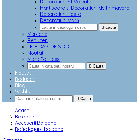
Decoratiuni Sf Valentin
Martisoare si Decoratiuni de Primavara
Decoratiuni Paste
Decoratiuni Vară

Cauta
Mercerie
Reduceri
LICHIDARI DE STOC
Noutati
More For Less

Cauta
Noutati
Reduceri
Blog
Wishlist

Cauta
Acasa
Baloane
Accesorii Baloane
Rafie legare baloane