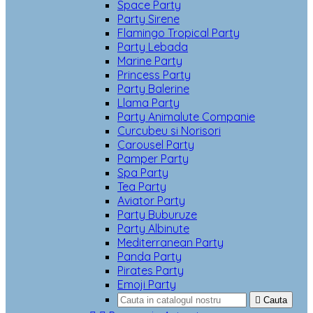
Space Party
Party Sirene
Flamingo Tropical Party
Party Lebada
Marine Party
Princess Party
Party Balerine
Llama Party
Party Animalute Companie
Curcubeu si Norisori
Carousel Party
Pamper Party
Spa Party
Tea Party
Aviator Party
Party Buburuze
Party Albinute
Mediterranean Party
Panda Party
Pirates Party
Emoji Party

Cauta