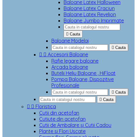
Baloane Latex Halloween
Baloane Latex Craciun
Baloane Latex Revelion
Baloane Jumbo Imprimate

Cauta
Baloane Modelaj

Cauta


Accesorii Baloane
Rafie legare baloane
Arcada baloane
Butelii Heliu Baloane , HiFloat
Pompa Baloane, Dispozitive
Profesionale

Cauta

Cauta


Floristica
Cutii din acetofan
Cutiute din acetofan
Cutii de Ambalare și Cutii Cadou
Plante si Flori Uscate