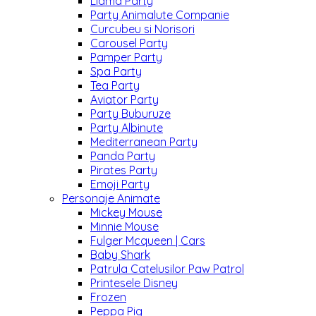
Llama Party
Party Animalute Companie
Curcubeu si Norisori
Carousel Party
Pamper Party
Spa Party
Tea Party
Aviator Party
Party Buburuze
Party Albinute
Mediterranean Party
Panda Party
Pirates Party
Emoji Party
Personaje Animate
Mickey Mouse
Minnie Mouse
Fulger Mcqueen | Cars
Baby Shark
Patrula Catelusilor Paw Patrol
Printesele Disney
Frozen
Peppa Pig