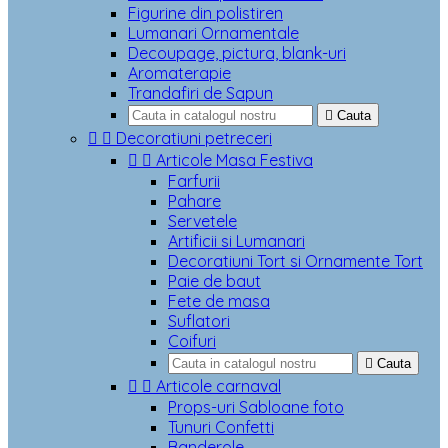
Figurine din polistiren
Lumanari Ornamentale
Decoupage, pictura, blank-uri
Aromaterapie
Trandafiri de Sapun

Cauta


Decoratiuni petreceri


Articole Masa Festiva
Farfurii
Pahare
Servetele
Artificii si Lumanari
Decoratiuni Tort si Ornamente Tort
Paie de baut
Fete de masa
Suflatori
Coifuri

Cauta


Articole carnaval
Props-uri Sabloane foto
Tunuri Confetti
Banderole