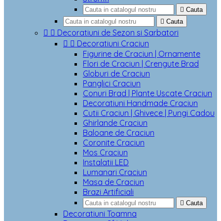

Cauta

Cauta


Decoratiuni de Sezon si Sarbatori


Decoratiuni Craciun
Figurine de Craciun | Ornamente
Flori de Craciun | Crengute Brad
Globuri de Craciun
Panglici Craciun
Conuri Brad | Plante Uscate Craciun
Decoratiuni Handmade Craciun
Cutii Craciun | Ghivece | Pungi Cadou
Ghirlande Craciun
Baloane de Craciun
Coronite Craciun
Mos Craciun
Instalatii LED
Lumanari Craciun
Masa de Craciun
Brazi Artificiali

Cauta
Decoratiuni Toamna