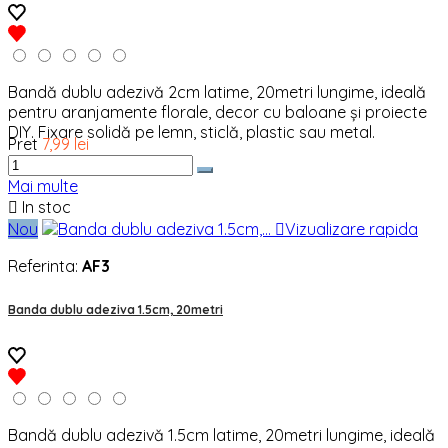
Bandă dublu adezivă 2cm latime, 20metri lungime, ideală
pentru aranjamente florale, decor cu baloane și proiecte
DIY. Fixare solidă pe lemn, sticlă, plastic sau metal.
Pret
7,99 lei
Mai multe

In stoc
Nou

Vizualizare rapida
Referinta:
AF3
Banda dublu adeziva 1.5cm, 20metri
Bandă dublu adezivă 1.5cm latime, 20metri lungime, ideală