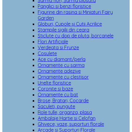
Sarma flori, Sarma plusata
Panglici si benzi floristice
Figurine din rasina si Miniaturi Fairy
Garden
Globuri, Cupole și Cutii Acrilice
Stampile sigilii din ceara
Sticlute cu dop de pluta, borcanele
Flori Artificiale
Verdeata si Frunze
Cosulete
Ace cu diamant/perla
Ornamente cu sarma
Ornamente adezive
Ornamente cu clestisor
Unelte floristice
Coronite si baze
Ornamente cu bat
Brose, Bratari, Cocarde
Saculeti, pungute
Role tulle, organza, plasa
Ambalaje Hartie si Celofan
Ghivece, vaze, suporturi florale
Arcade si Suporturi Florale