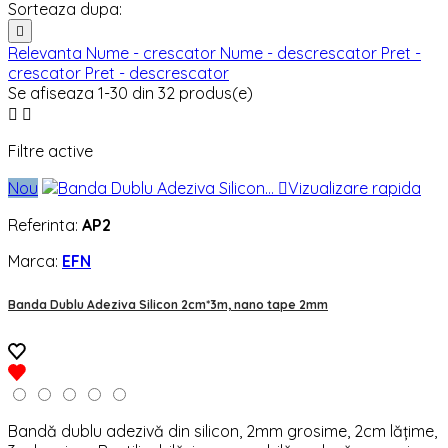
Sorteaza dupa:

Relevanta
Nume - crescator
Nume - descrescator
Pret -
crescator
Pret - descrescator
Se afiseaza 1-30 din 32 produs(e)


Filtre active
Nou

Vizualizare rapida
Referinta:
AP2
Marca:
EFN
Banda Dublu Adeziva Silicon 2cm*3m, nano tape 2mm
Bandă dublu adezivă din silicon, 2mm grosime, 2cm lățime,