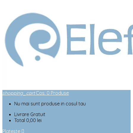
shopping_cart
Cos
:
0
Produse
Nu mai sunt produse in cosul tau
Livrare
Gratuit
Total
0,00 lei
Plateste
