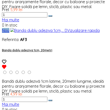
pentru aranjamente florale, decor cu baloane și proiecte
DIY. Fixare solidă pe lemn, sticlă, plastic sau metal.
Pret
5,99 lei
Mai multe

In stoc
Nou

Vizualizare rapida
Referinta:
AF3
Banda dublu adeziva 1cm, 20metri
Bandă dublu adezivă 1cm latime, 20metri lungime, ideală
pentru aranjamente florale, decor cu baloane și proiecte
DIY. Fixare solidă pe lemn, sticlă, plastic sau metal.
Pret
4,99 lei
Mai multe

In stoc