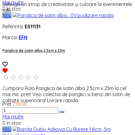
Mai multe
adăuga un strop de creativitate și culoare la evenimentele

In stoc
tale.
Nou

Vizualizare rapida
Referinta:
ES11131
Marca:
EFN
Panglica de satin alba 2.5cm x 23m
Cumpara Rola Panglica de satin alba 2.5cm x 23m la cel
mai mic pret! Vezi colectia de panglici si benzi din satin de
calitate superioara! Livrare rapida
Pret
7,99 lei
Mai multe

In stoc
Nou