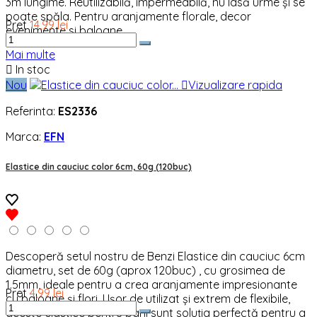
3m lungime. Reutilizabilă, impermeabilă, nu lasă urme și se
poate spăla. Pentru aranjamente florale, decor
Pret
14,99 lei
evenimente si baloane.
Mai multe

In stoc
Nou

Vizualizare rapida
Referinta:
ES2336
Marca:
EFN
Elastice din cauciuc color 6cm, 60g (120buc)
Descoperă setul nostru de Benzi Elastice din cauciuc 6cm
diametru, set de 60g (aprox 120buc) , cu grosimea de
1.5mm, ideale pentru a crea aranjamente impresionante
Pret
4,99 lei
cu baloane și flori. Ușor de utilizat și extrem de flexibile,
aceste elastice pentru bani sunt soluția perfectă pentru a