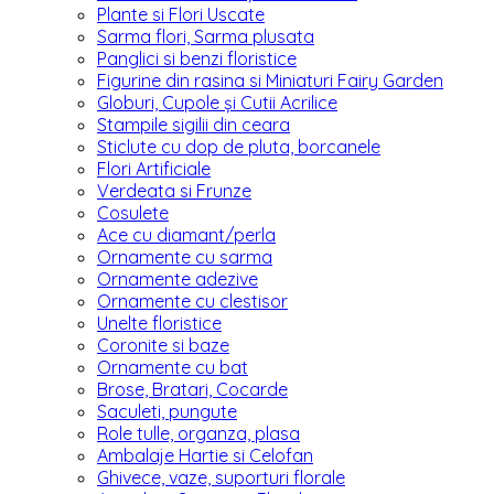
Plante si Flori Uscate
Sarma flori, Sarma plusata
Panglici si benzi floristice
Figurine din rasina si Miniaturi Fairy Garden
Globuri, Cupole și Cutii Acrilice
Stampile sigilii din ceara
Sticlute cu dop de pluta, borcanele
Flori Artificiale
Verdeata si Frunze
Cosulete
Ace cu diamant/perla
Ornamente cu sarma
Ornamente adezive
Ornamente cu clestisor
Unelte floristice
Coronite si baze
Ornamente cu bat
Brose, Bratari, Cocarde
Saculeti, pungute
Role tulle, organza, plasa
Ambalaje Hartie si Celofan
Ghivece, vaze, suporturi florale