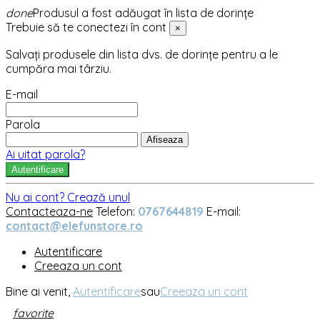
done
Produsul a fost adăugat în lista de dorințe
Trebuie să te conectezi în cont
×
Salvați produsele din lista dvs. de dorințe pentru a le
cumpăra mai târziu.
E-mail
Parola
Afiseaza
Ai uitat parola?
Autentificare
Nu ai cont? Crează unul
Contacteaza-ne
Telefon:
0767644819
E-mail:
contact@elefunstore.ro
Autentificare
Creeaza un cont
Bine ai venit,
Autentificare
sau
Creeaza un cont
favorite