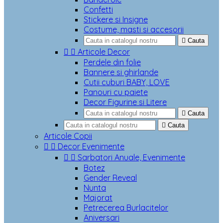
Confetti
Stickere si Insigne
Costume, masti si accesorii

Cauta


Articole Decor
Perdele din folie
Bannere si ghirlande
Cutii cuburi BABY, LOVE
Panouri cu paiete
Decor Figurine si Litere

Cauta

Cauta
Articole Copii


Decor Evenimente


Sarbatori Anuale, Evenimente
Botez
Gender Reveal
Nunta
Majorat
Petrecerea Burlacitelor
Aniversari