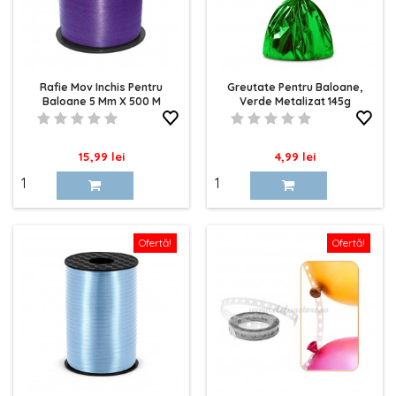
Rafie Mov Inchis Pentru
Greutate Pentru Baloane,
Baloane 5 Mm X 500 M
Verde Metalizat 145g
Pret
Pret
15,99 lei
4,99 lei
Ofertă!
Ofertă!