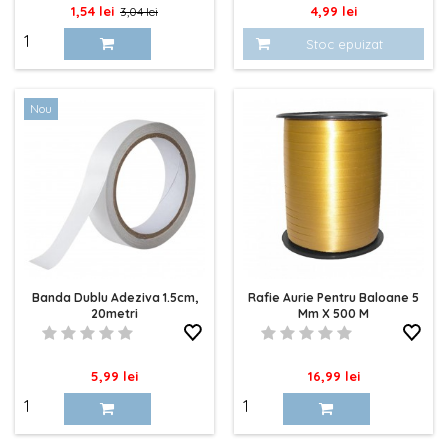
Pret
Pret
Pret
1,54 lei
4,99 lei
3,04 lei
de
Stoc epuizat
baza
Nou
Banda Dublu Adeziva 1.5cm,
Rafie Aurie Pentru Baloane 5
20metri
Mm X 500 M
Pret
Pret
5,99 lei
16,99 lei