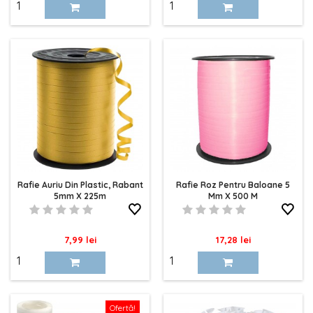
Rafie Auriu Din Plastic, Rabant
Rafie Roz Pentru Baloane 5
5mm X 225m
Mm X 500 M
Pret
Pret
7,99 lei
17,28 lei
Ofertă!