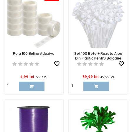
Rola 100 Buline Adezive
Set 100 Bete + Rozete Albe
Din Plastic Pentru Baloane
Pret
Pret
Pret
Pret
4,99 lei
39,99 lei
6,99 lei
49,99 lei
de
de
baza
baza