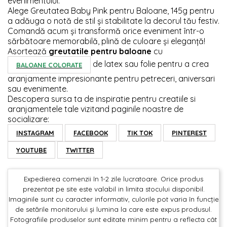
evenimentului.
Alege Greutatea Baby Pink pentru Baloane, 145g pentru
a adăuga o notă de stil și stabilitate la decorul tău festiv.
Comandă acum și transformă orice eveniment într-o
sărbătoare memorabilă, plină de culoare și eleganță!
Asortează
greutatile pentru baloane
cu
de latex sau folie pentru a crea
BALOANE COLORATE
aranjamente impresionante pentru petreceri, aniversari
sau evenimente.
Descopera sursa ta de inspiratie pentru creatiile si
aranjamentele tale vizitand paginile noastre de
socializare:
INSTAGRAM
FACEBOOK
TIK TOK
PINTEREST
YOUTUBE
TWITTER
Expedierea comenzii în 1-2 zile lucratoare. Orice produs
prezentat pe site este valabil in limita stocului disponibil.
Imaginile sunt cu caracter informativ, culorile pot varia în funcție
de setările monitorului și lumina la care este expus produsul.
Fotografiile produselor sunt editate minim pentru a reflecta cât