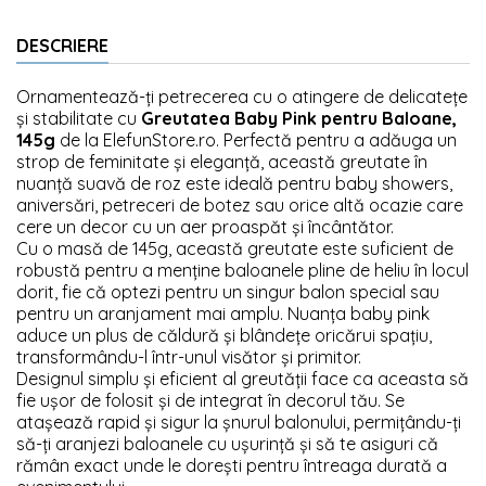
DESCRIERE
Ornamentează-ți petrecerea cu o atingere de delicatețe
și stabilitate cu
Greutatea Baby Pink pentru Baloane,
145g
de la ElefunStore.ro. Perfectă pentru a adăuga un
strop de feminitate și eleganță, această greutate în
nuanță suavă de roz este ideală pentru baby showers,
aniversări, petreceri de botez sau orice altă ocazie care
cere un decor cu un aer proaspăt și încântător.
Cu o masă de 145g, această greutate este suficient de
robustă pentru a menține baloanele pline de heliu în locul
dorit, fie că optezi pentru un singur balon special sau
pentru un aranjament mai amplu. Nuanța baby pink
aduce un plus de căldură și blândețe oricărui spațiu,
transformându-l într-unul visător și primitor.
Designul simplu și eficient al greutății face ca aceasta să
fie ușor de folosit și de integrat în decorul tău. Se
atașează rapid și sigur la șnurul balonului, permițându-ți
să-ți aranjezi baloanele cu ușurință și să te asiguri că
rămân exact unde le dorești pentru întreaga durată a