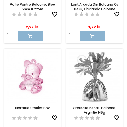
Rafie Pentru Baloane, Bleu
Lant Arcada Din Baloane Cu
5mm X 225m
Heliu, Ghirlanda Baloane
Pret
Pret
9,99 lei
4,99 lei
Marturie Ursulet Roz
Greutate Pentru Baloane,
Argintiu 145g