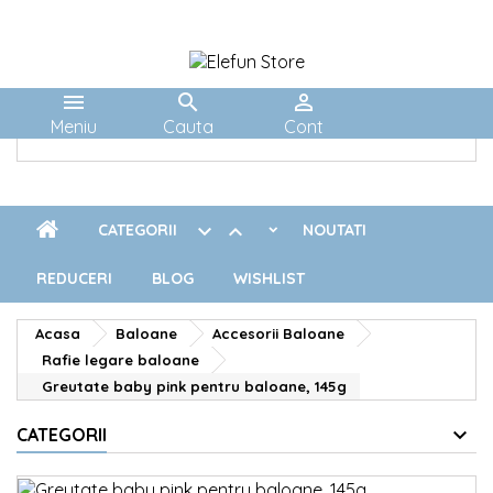



Meniu
Cauta
Cont


CATEGORII
NOUTATI
REDUCERI
BLOG
WISHLIST
Acasa
Baloane
Accesorii Baloane
Rafie legare baloane
Greutate baby pink pentru baloane, 145g
CATEGORII