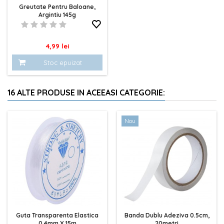
Greutate Pentru Baloane,
Argintiu 145g
Pret
4,99 lei
Stoc epuizat
16 ALTE PRODUSE IN ACEEASI CATEGORIE:
Nou
Guta Transparenta Elastica
Banda Dublu Adeziva 0.5cm,
0.4mm X 15m
20metri