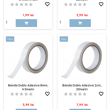
Pret
Pret
1,99 lei
3,99 lei
Nou
Nou
Banda Dublu Adeziva 8mm,
Banda Dublu Adeziva 2cm,
4.5metri
20metri
Pret
Pret
3,99 lei
7,99 lei