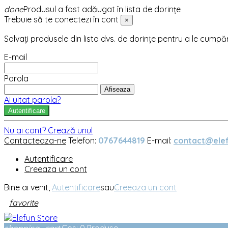
done
Produsul a fost adăugat în lista de dorințe
Trebuie să te conectezi în cont
×
Salvați produsele din lista dvs. de dorințe pentru a le cumpă
E-mail
Parola
Afiseaza
Ai uitat parola?
Autentificare
Nu ai cont? Crează unul
Contacteaza-ne
Telefon:
0767644819
E-mail:
contact@elef
Autentificare
Creeaza un cont
Bine ai venit,
Autentificare
sau
Creeaza un cont
favorite