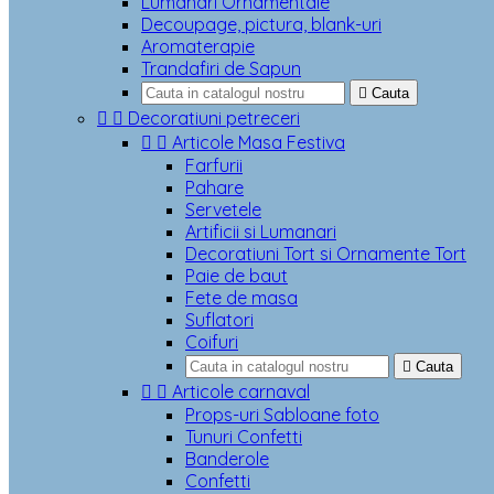
Lumanari Ornamentale
Decoupage, pictura, blank-uri
Aromaterapie
Trandafiri de Sapun

Cauta


Decoratiuni petreceri


Articole Masa Festiva
Farfurii
Pahare
Servetele
Artificii si Lumanari
Decoratiuni Tort si Ornamente Tort
Paie de baut
Fete de masa
Suflatori
Coifuri

Cauta


Articole carnaval
Props-uri Sabloane foto
Tunuri Confetti
Banderole
Confetti