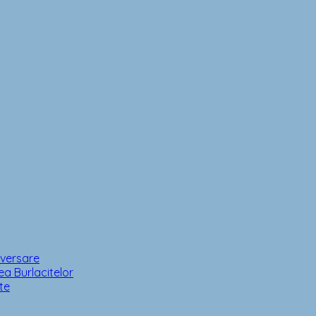
iversare
a Burlacitelor
te