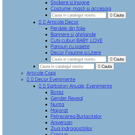
Stickere si Insigne
Costume, masti si accesorii

Cauta


Articole Decor
Perdele din folie
Bannere si ghirlande
Cutii cuburi BABY, LOVE
Panouri cu paiete
Decor Figurine si Litere

Cauta

Cauta
Articole Copii


Decor Evenimente


Sarbatori Anuale, Evenimente
Botez
Gender Reveal
Nunta
Majorat
Petrecerea Burlacitelor
Aniversari
Ziua Indragostitilor
Craciun