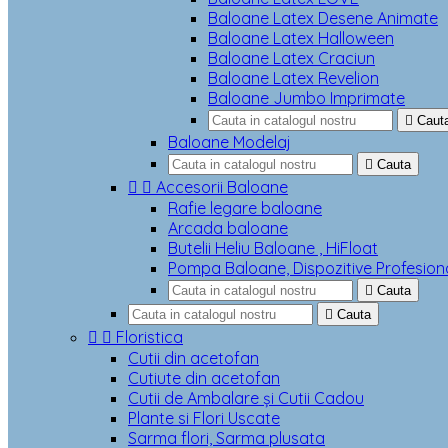
Baloane Latex Desene Animate
Baloane Latex Halloween
Baloane Latex Craciun
Baloane Latex Revelion
Baloane Jumbo Imprimate

Caut
Baloane Modelaj

Cauta


Accesorii Baloane
Rafie legare baloane
Arcada baloane
Butelii Heliu Baloane , HiFloat
Pompa Baloane, Dispozitive Profesion

Cauta

Cauta


Floristica
Cutii din acetofan
Cutiute din acetofan
Cutii de Ambalare și Cutii Cadou
Plante si Flori Uscate
Sarma flori, Sarma plusata