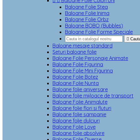


Baloane Folie Culori Uni
Baloane Folie Stea
Baloane Folie Inima
Baloane Folie Orbz
Baloane BOBO (Bubbles)
Baloane Folie Forme Speciale

Caut
Baloane mesaje standard
Seturi baloane folie
Baloane Folie Personaje Animate
Baloane Folie Figurina
Baloane Folie Mini Figurina
Baloane Folie Botez
Baloane Folie Nunta
Baloane folie aniversare
Baloane folie mijloace de transport
Baloane Folie Animalute
Baloane folie flori si fluturi
Baloane folie sampanie
Baloane folie dulciuri
Baloane Folie Love
Baloane folie absolvire
Baloane Folie Diverse