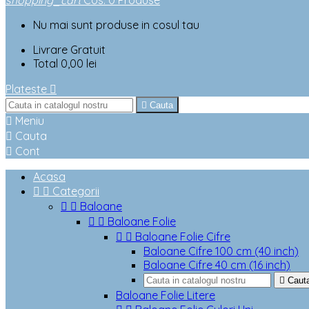
shopping_cart
Cos
:
0
Produse
Nu mai sunt produse in cosul tau
Livrare
Gratuit
Total
0,00 lei
Plateste


Cauta

Meniu

Cauta

Cont
Acasa


Categorii


Baloane


Baloane Folie


Baloane Folie Cifre
Baloane Cifre 100 cm (40 inch)
Baloane Cifre 40 cm (16 inch)

Caut
Baloane Folie Litere