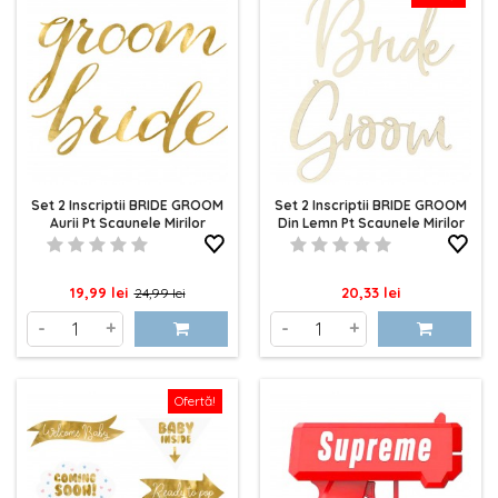
Set 2 Inscriptii BRIDE GROOM
Set 2 Inscriptii BRIDE GROOM
Aurii Pt Scaunele Mirilor
Din Lemn Pt Scaunele Mirilor
Pret
Pret
Pret
19,99 lei
20,33 lei
24,99 lei
de
-
+
-
+
baza
Ofertă!