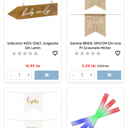
Indicator KIDS ONLY, Sageata
Semne BRIDE GROOM Din Iuta
Din Lemn
Pt Scaunele Mirilor
Pret
Pret
Pret
14,99 lei
5,99 lei
9,99 lei
de
-
+
-
+
baza