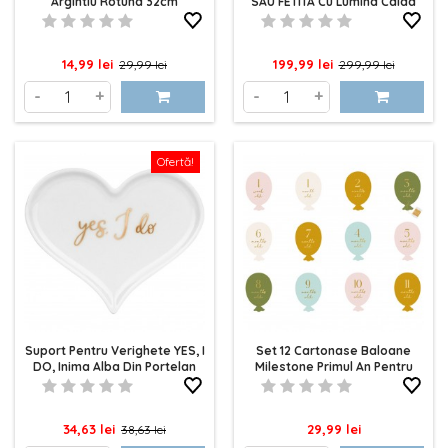
Argintiu Rotund 32cm
SAU FETITA Cu Lumina Calda
55x17cm
Pret
Pret
Pret
Pret
14,99 lei
199,99 lei
29,99 lei
299,99 lei
de
de
-
+
-
+
baza
baza
Ofertă!
Suport Pentru Verighete YES, I
Set 12 Cartonase Baloane
DO, Inima Alba Din Portelan
Milestone Primul An Pentru
13x11cm
Poze 17x11.5cm
Pret
Pret
Pret
34,63 lei
29,99 lei
38,63 lei