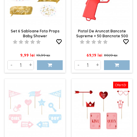
Set 6 Sabloane Foto Props
Pistol De Aruncat Bancote
Baby Shower
Supreme + 50 Bancnote 500
Euro
Pret
Pret
Pret
Pret
9,99 lei
69,19 lei
19,99 lei
119,19 lei
de
de
-
+
-
+
baza
baza
Ofertă!