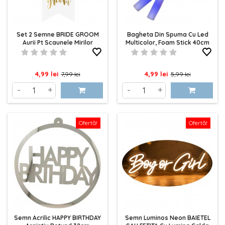
Set 2 Semne BRIDE GROOM
Bagheta Din Spuma Cu Led
Aurii Pt Scaunele Mirilor
Multicolor, Foam Stick 40cm
Pret
Pret
Pret
Pret
4,99 lei
4,99 lei
7,99 lei
5,99 lei
de
de
-
+
-
+
baza
baza
Ofertă!
Ofertă!
Semn Acrilic HAPPY BIRTHDAY
Semn Luminos Neon BAIETEL