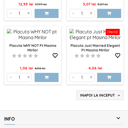
Pret
Pret
Pret
Pret
12,99 lei
3,07 lei
17,99 lei
5,07 lei
de
de
-
+
-
+
baza
baza
Ofertă!
Placuta WHY NOT Pt Masina
Placuta Just Married Elegant
Mirilor
Pt Masina Mirilor
Pret
Pret
Pret
1,06 lei
4,06 lei
4,06 lei
de
-
+
-
+
baza
INAPOI LA INCEPUT


INFO