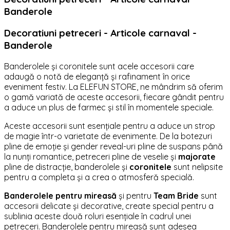
Banderole
Decoratiuni petreceri - Articole carnaval -
Banderole
Banderolele și coronitele sunt acele accesorii care
adaugă o notă de eleganță și rafinament în orice
eveniment festiv. La ELEFUN STORE, ne mândrim să oferim
o gamă variată de aceste accesorii, fiecare gândit pentru
a aduce un plus de farmec și stil în momentele speciale.
Aceste accesorii sunt esențiale pentru a aduce un strop
de magie într-o varietate de evenimente. De la botezuri
pline de emoție și gender reveal-uri pline de suspans până
la nunți romantice, petreceri pline de veselie și
majorate
pline de distracție, banderolele și
coronitele
sunt nelipsite
pentru a completa și a crea o atmosferă specială.
Banderolele pentru mireasă
și pentru
Team Bride
sunt
accesorii delicate și decorative, create special pentru a
sublinia aceste două roluri esențiale în cadrul unei
petreceri. Banderolele pentru mireasă sunt adesea