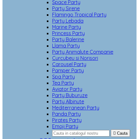
Space Party
Party Sirene
Flamingo Tropical Party
Party Lebada
Marine Party
Princess Party
Party Balerine
Llama Party
Party Animalute Companie
Curcubeu si Norisori
Carousel Party
Pamper Party
Spa Party
Tea Party
Aviator Party
Party Buburuze
Party Albinute
Mediterranean Party
Panda Party
Pirates Party
Emoji Party

Cauta