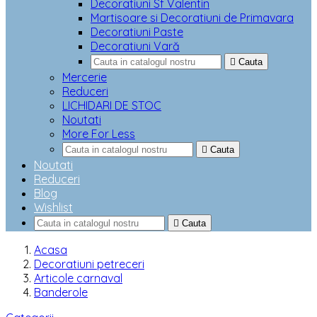
Decoratiuni Sf Valentin
Martisoare si Decoratiuni de Primavara
Decoratiuni Paste
Decoratiuni Vară

Cauta
Mercerie
Reduceri
LICHIDARI DE STOC
Noutati
More For Less

Cauta
Noutati
Reduceri
Blog
Wishlist

Cauta
Acasa
Decoratiuni petreceri
Articole carnaval
Banderole