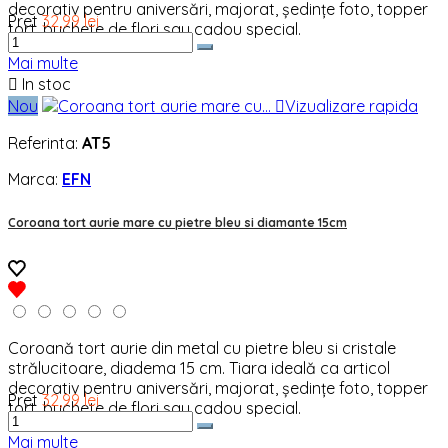
decorativ pentru aniversări, majorat, ședințe foto, topper
Pret
32,99 lei
tort, buchete de flori sau cadou special.
Mai multe

In stoc
Nou

Vizualizare rapida
Referinta:
AT5
Marca:
EFN
Coroana tort aurie mare cu pietre bleu si diamante 15cm
Coroană tort aurie din metal cu pietre bleu si cristale
strălucitoare, diadema 15 cm. Tiara ideală ca articol
decorativ pentru aniversări, majorat, ședințe foto, topper
Pret
32,99 lei
tort, buchete de flori sau cadou special.
Mai multe