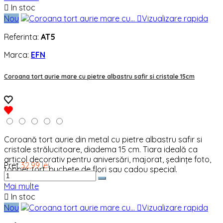

In stoc
Nou

Vizualizare rapida
Referinta:
AT5
Marca:
EFN
Coroana tort aurie mare cu pietre albastru safir si cristale 15cm
Coroană tort aurie din metal cu pietre albastru safir si
cristale strălucitoare, diadema 15 cm. Tiara ideală ca
articol decorativ pentru aniversări, majorat, ședințe foto,
Pret
32,99 lei
topper tort, buchete de flori sau cadou special.
Mai multe

In stoc
Nou

Vizualizare rapida