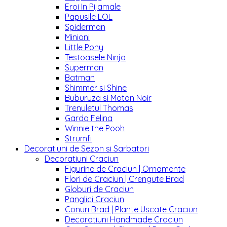
Eroi In Pijamale
Papusile LOL
Spiderman
Minioni
Little Pony
Testoasele Ninja
Superman
Batman
Shimmer si Shine
Buburuza si Motan Noir
Trenuletul Thomas
Garda Felina
Winnie the Pooh
Strumfi
Decoratiuni de Sezon si Sarbatori
Decoratiuni Craciun
Figurine de Craciun | Ornamente
Flori de Craciun | Crengute Brad
Globuri de Craciun
Panglici Craciun
Conuri Brad | Plante Uscate Craciun
Decoratiuni Handmade Craciun