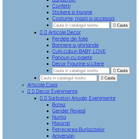
Confetti
Stickere si Insigne
Costume, masti si accesorii

Cauta


Articole Decor
Perdele din folie
Bannere si ghirlande
Cutii cuburi BABY, LOVE
Panouri cu paiete
Decor Figurine si Litere

Cauta

Cauta
Articole Copii


Decor Evenimente


Sarbatori Anuale, Evenimente
Botez
Gender Reveal
Nunta
Majorat
Petrecerea Burlacitelor
Aniversari