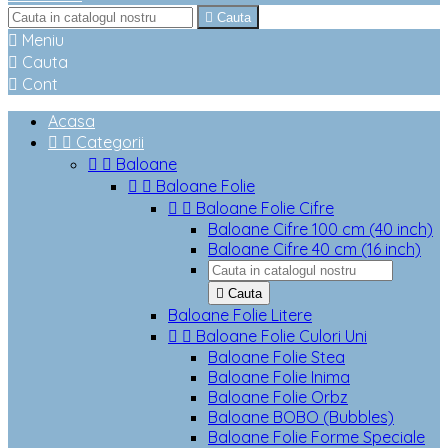

Cauta

Meniu

Cauta

Cont
Acasa


Categorii


Baloane


Baloane Folie


Baloane Folie Cifre
Baloane Cifre 100 cm (40 inch)
Baloane Cifre 40 cm (16 inch)

Cauta
Baloane Folie Litere


Baloane Folie Culori Uni
Baloane Folie Stea
Baloane Folie Inima
Baloane Folie Orbz
Baloane BOBO (Bubbles)
Baloane Folie Forme Speciale