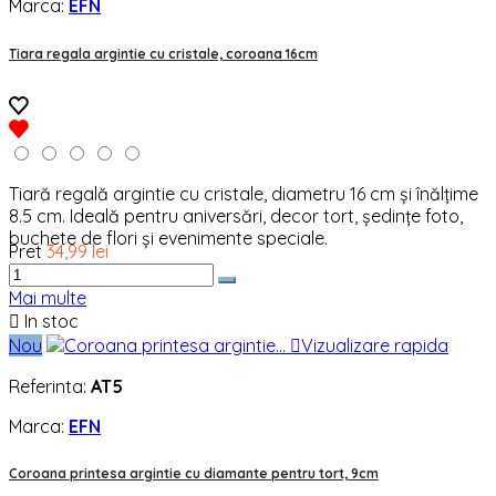
Marca:
EFN
Tiara regala argintie cu cristale, coroana 16cm
Tiară regală argintie cu cristale, diametru 16 cm și înălțime
8.5 cm. Ideală pentru aniversări, decor tort, ședințe foto,
buchete de flori și evenimente speciale.
Pret
34,99 lei
Mai multe

In stoc
Nou

Vizualizare rapida
Referinta:
AT5
Marca:
EFN
Coroana printesa argintie cu diamante pentru tort, 9cm