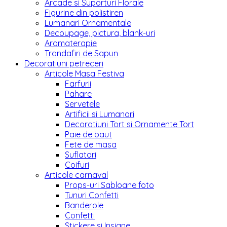
Arcade si Suporturi Florale
Figurine din polistiren
Lumanari Ornamentale
Decoupage, pictura, blank-uri
Aromaterapie
Trandafiri de Sapun
Decoratiuni petreceri
Articole Masa Festiva
Farfurii
Pahare
Servetele
Artificii si Lumanari
Decoratiuni Tort si Ornamente Tort
Paie de baut
Fete de masa
Suflatori
Coifuri
Articole carnaval
Props-uri Sabloane foto
Tunuri Confetti
Banderole
Confetti
Stickere si Insigne