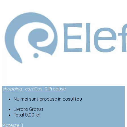
shopping_cart
Cos
:
0
Produse
Nu mai sunt produse in cosul tau
Livrare
Gratuit
Total
0,00 lei
Plateste
