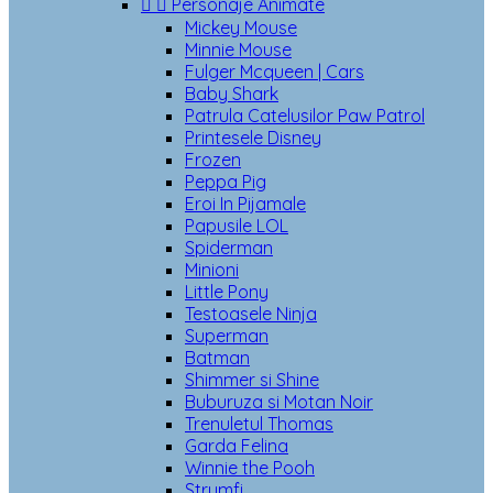


Personaje Animate
Mickey Mouse
Minnie Mouse
Fulger Mcqueen | Cars
Baby Shark
Patrula Catelusilor Paw Patrol
Printesele Disney
Frozen
Peppa Pig
Eroi In Pijamale
Papusile LOL
Spiderman
Minioni
Little Pony
Testoasele Ninja
Superman
Batman
Shimmer si Shine
Buburuza si Motan Noir
Trenuletul Thomas
Garda Felina
Winnie the Pooh
Strumfi