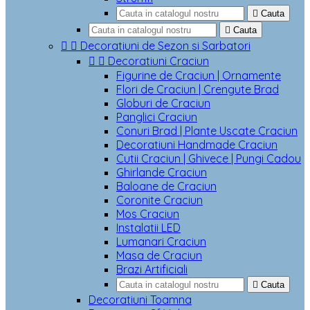

Cauta

Cauta


Decoratiuni de Sezon si Sarbatori


Decoratiuni Craciun
Figurine de Craciun | Ornamente
Flori de Craciun | Crengute Brad
Globuri de Craciun
Panglici Craciun
Conuri Brad | Plante Uscate Craciun
Decoratiuni Handmade Craciun
Cutii Craciun | Ghivece | Pungi Cadou
Ghirlande Craciun
Baloane de Craciun
Coronite Craciun
Mos Craciun
Instalatii LED
Lumanari Craciun
Masa de Craciun
Brazi Artificiali

Cauta
Decoratiuni Toamna