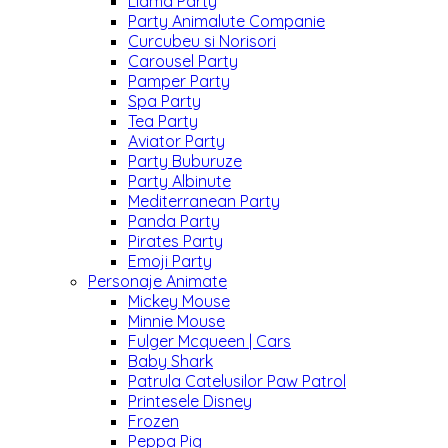
Llama Party
Party Animalute Companie
Curcubeu si Norisori
Carousel Party
Pamper Party
Spa Party
Tea Party
Aviator Party
Party Buburuze
Party Albinute
Mediterranean Party
Panda Party
Pirates Party
Emoji Party
Personaje Animate
Mickey Mouse
Minnie Mouse
Fulger Mcqueen | Cars
Baby Shark
Patrula Catelusilor Paw Patrol
Printesele Disney
Frozen
Peppa Pig