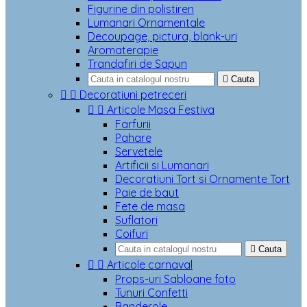
Figurine din polistiren
Lumanari Ornamentale
Decoupage, pictura, blank-uri
Aromaterapie
Trandafiri de Sapun

Cauta


Decoratiuni petreceri


Articole Masa Festiva
Farfurii
Pahare
Servetele
Artificii si Lumanari
Decoratiuni Tort si Ornamente Tort
Paie de baut
Fete de masa
Suflatori
Coifuri

Cauta


Articole carnaval
Props-uri Sabloane foto
Tunuri Confetti
Banderole