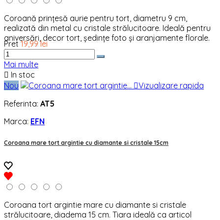
Coroană prințesă aurie pentru tort, diametru 9 cm,
realizată din metal cu cristale strălucitoare. Ideală pentru
aniversări, decor tort, ședințe foto și aranjamente florale.
Pret
19,99 lei
Mai multe

In stoc
Nou

Vizualizare rapida
Referinta:
AT5
Marca:
EFN
Coroana mare tort argintie cu diamante si cristale 15cm
Coroana tort argintie mare cu diamante si cristale
strălucitoare, diadema 15 cm. Tiara ideală ca articol