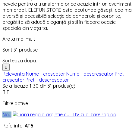
nevoie pentru a transforma orice ocazie într-un eveniment
memorabil. ELEFUN STORE este locul unde găsești cea mai
diversă și accesibilă selecție de banderole și coronite,
pregătite să aducă eleganță și stil în fiecare ocazie
specială din viața ta.
Arata mai mult
Sunt 31 produse.
Sorteaza dupa:

Relevanta
Nume - crescator
Nume - descrescator
Pret -
crescator
Pret - descrescator
Se afiseaza 1-30 din 31 produs(e)


Filtre active
Nou

Vizualizare rapida
Referinta:
AT5