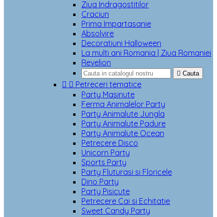
Ziua Indragostitilor
Craciun
Prima Impartasanie
Absolvire
Decoratiuni Halloween
La multi ani Romania | Ziua Romaniei
Revelion

Cauta


Petreceri tematice
Party Masinute
Ferma Animalelor Party
Party Animalute Jungla
Party Animalute Padure
Party Animalute Ocean
Petrecere Disco
Unicorn Party
Sports Party
Party Fluturasi si Floricele
Dino Party
Party Pisicute
Petrecere Cai si Echitatie
Sweet Candy Party