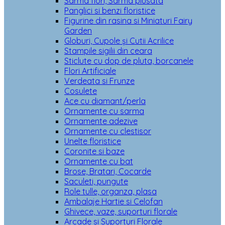
Sarma flori, Sarma plusata
Panglici si benzi floristice
Figurine din rasina si Miniaturi Fairy
Garden
Globuri, Cupole și Cutii Acrilice
Stampile sigilii din ceara
Sticlute cu dop de pluta, borcanele
Flori Artificiale
Verdeata si Frunze
Cosulete
Ace cu diamant/perla
Ornamente cu sarma
Ornamente adezive
Ornamente cu clestisor
Unelte floristice
Coronite si baze
Ornamente cu bat
Brose, Bratari, Cocarde
Saculeti, pungute
Role tulle, organza, plasa
Ambalaje Hartie si Celofan
Ghivece, vaze, suporturi florale
Arcade si Suporturi Florale