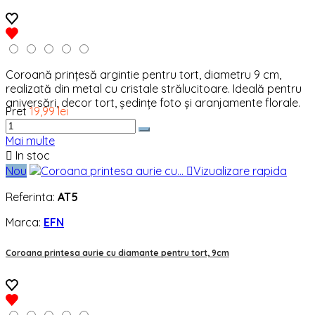
Coroană prințesă argintie pentru tort, diametru 9 cm,
realizată din metal cu cristale strălucitoare. Ideală pentru
aniversări, decor tort, ședințe foto și aranjamente florale.
Pret
19,99 lei
Mai multe

In stoc
Nou

Vizualizare rapida
Referinta:
AT5
Marca:
EFN
Coroana printesa aurie cu diamante pentru tort, 9cm