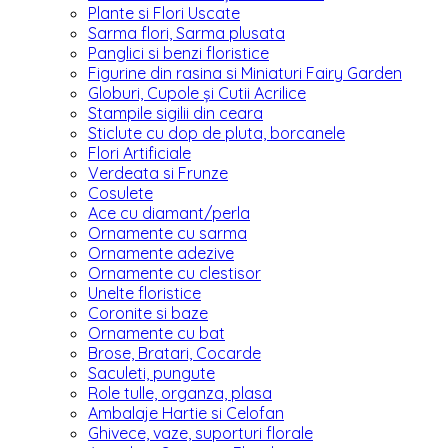
Plante si Flori Uscate
Sarma flori, Sarma plusata
Panglici si benzi floristice
Figurine din rasina si Miniaturi Fairy Garden
Globuri, Cupole și Cutii Acrilice
Stampile sigilii din ceara
Sticlute cu dop de pluta, borcanele
Flori Artificiale
Verdeata si Frunze
Cosulete
Ace cu diamant/perla
Ornamente cu sarma
Ornamente adezive
Ornamente cu clestisor
Unelte floristice
Coronite si baze
Ornamente cu bat
Brose, Bratari, Cocarde
Saculeti, pungute
Role tulle, organza, plasa
Ambalaje Hartie si Celofan
Ghivece, vaze, suporturi florale