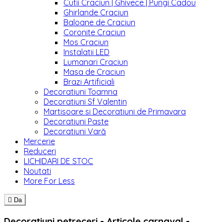
Cutii Craciun | Ghivece | Pungi Cadou
Ghirlande Craciun
Baloane de Craciun
Coronite Craciun
Mos Craciun
Instalatii LED
Lumanari Craciun
Masa de Craciun
Brazi Artificiali
Decoratiuni Toamna
Decoratiuni Sf Valentin
Martisoare si Decoratiuni de Primavara
Decoratiuni Paste
Decoratiuni Vară
Mercerie
Reduceri
LICHIDARI DE STOC
Noutati
More For Less

Da
Decoratiuni petreceri - Articole carnaval -