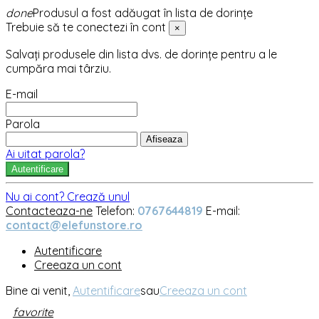
done
Produsul a fost adăugat în lista de dorințe
Trebuie să te conectezi în cont
×
Salvați produsele din lista dvs. de dorințe pentru a le
cumpăra mai târziu.
E-mail
Parola
Afiseaza
Ai uitat parola?
Autentificare
Nu ai cont? Crează unul
Contacteaza-ne
Telefon:
0767644819
E-mail:
contact@elefunstore.ro
Autentificare
Creeaza un cont
Bine ai venit,
Autentificare
sau
Creeaza un cont
favorite