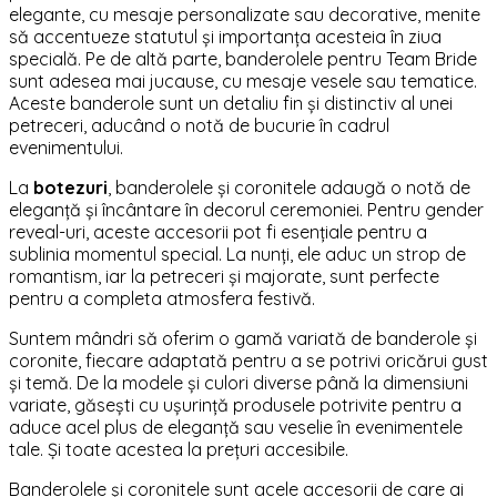
elegante, cu mesaje personalizate sau decorative, menite
să accentueze statutul și importanța acesteia în ziua
specială. Pe de altă parte, banderolele pentru Team Bride
sunt adesea mai jucause, cu mesaje vesele sau tematice.
Aceste banderole sunt un detaliu fin și distinctiv al unei
petreceri, aducând o notă de bucurie în cadrul
evenimentului.
La
botezuri
, banderolele și coronitele adaugă o notă de
eleganță și încântare în decorul ceremoniei. Pentru gender
reveal-uri, aceste accesorii pot fi esențiale pentru a
sublinia momentul special. La nunți, ele aduc un strop de
romantism, iar la petreceri și majorate, sunt perfecte
pentru a completa atmosfera festivă.
Suntem mândri să oferim o gamă variată de banderole și
coronite, fiecare adaptată pentru a se potrivi oricărui gust
și temă. De la modele și culori diverse până la dimensiuni
variate, găsești cu ușurință produsele potrivite pentru a
aduce acel plus de eleganță sau veselie în evenimentele
tale. Și toate acestea la prețuri accesibile.
Banderolele și coronitele sunt acele accesorii de care ai