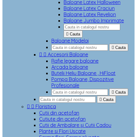
Baloane Latex Halloween
Baloane Latex Craciun
Baloane Latex Revelion
Baloane Jumbo Imprimate

Cauta
Baloane Modelaj

Cauta


Accesorii Baloane
Rafie legare baloane
Arcada baloane
Butelii Heliu Baloane , HiFloat
Pompa Baloane, Dispozitive
Profesionale

Cauta

Cauta


Floristica
Cutii din acetofan
Cutiute din acetofan
Cutii de Ambalare și Cutii Cadou
Plante si Flori Uscate