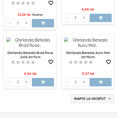
Pret
4,06 lei
Pret
Pret
12,24 lei
15,24 lei
-
+
de
-
+
baza
Ghirlanda Beteala Brad Rose
Ghirlanda Beteala Auriu Mat
Gold 2m*5cm
2m*10cm
Pret
Pret
4,06 lei
5,07 lei
-
+
-
+
INAPOI LA INCEPUT
