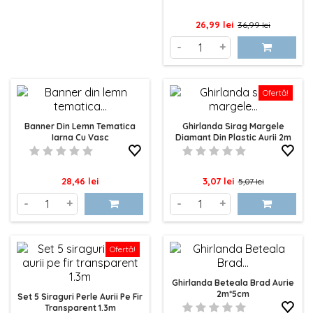
Celebrează magia Crăciunului cu ghirlandele
Pret
Pret
26,99 lei
36,99 lei
noastre speciale de la Elefun Store. De la ghirlande
luminoase care aduc strălucirea sărbătorilor în casa
de
-
+
ta, la cele din hârtie sau special create pentru scări,
baza
fiecare ghirlandă este concepută pentru a adăuga
un strop de farmec festiv. Descoperă varietatea
Ofertă!
noastră și alege ghirlanda perfectă pentru a-ți
decora spațiul în această perioadă festivă.
Banner Din Lemn Tematica
Ghirlanda Sirag Margele
Iarna Cu Vasc
Diamant Din Plastic Aurii 2m
Pret
Pret
Pret
28,46 lei
3,07 lei
5,07 lei
de
-
+
-
+
baza
Ofertă!
Ghirlanda Beteala Brad Aurie
2m*5cm
Set 5 Siraguri Perle Aurii Pe Fir
Transparent 1.3m