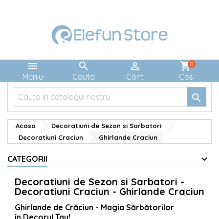



shopping_cart
0
Meniu
Cauta
Cont
Cos

Acasa
Decoratiuni de Sezon si Sarbatori
Decoratiuni Craciun
Ghirlande Craciun
CATEGORII
Decoratiuni de Sezon si Sarbatori -
Decoratiuni Craciun - Ghirlande Craciun
Ghirlande de Crăciun - Magia Sărbătorilor
în Decorul Tau!