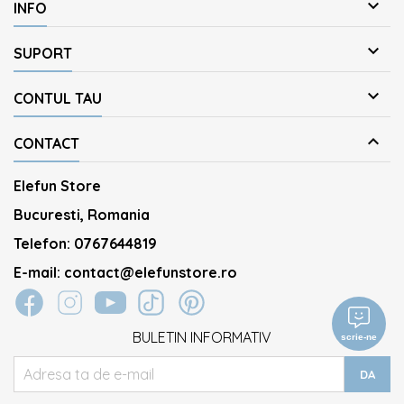

INFO

SUPORT

CONTUL TAU

CONTACT
Elefun Store
Bucuresti, Romania
Telefon:
0767644819
E-mail:
contact@elefunstore.ro
BULETIN INFORMATIV
scrie-ne