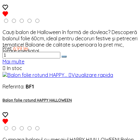
Cauți balon de Halloween în formă de dovleac? Descoperă
balonul folie 60cm, ideal pentru decoruri festive și petreceri
tematice! Baloane de calitate superioara la pret mic,
Pret
6,99 lei
livrare imediata!
Mai multe

In stoc

Vizualizare rapida
Referinta:
BF1
Balon folie rotund HAPPY HALLOWEEN
Cumpara balonul cu mesajul HAPPY HAALLOWEEN! Balon