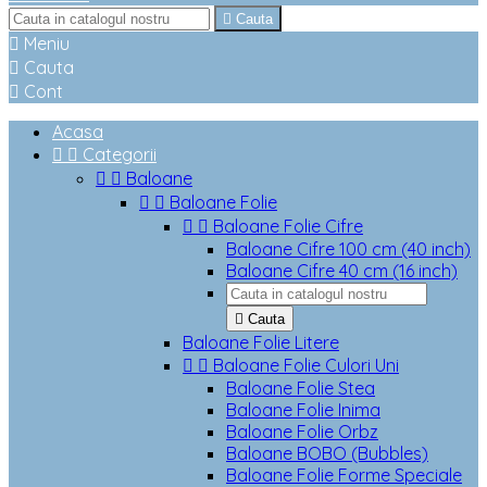

Cauta

Meniu

Cauta

Cont
Acasa


Categorii


Baloane


Baloane Folie


Baloane Folie Cifre
Baloane Cifre 100 cm (40 inch)
Baloane Cifre 40 cm (16 inch)

Cauta
Baloane Folie Litere


Baloane Folie Culori Uni
Baloane Folie Stea
Baloane Folie Inima
Baloane Folie Orbz
Baloane BOBO (Bubbles)
Baloane Folie Forme Speciale