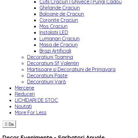
Cutii Craciun | Ghivece | Pungi Cadou
Ghirlande Craciun
Baloane de Craciun
Coronite Craciun
Mos Craciun
Instalatii LED
Lumanari Craciun
Masa de Craciun
Brazi Artificiali
Decoratiuni Toamna
Decoratiuni Sf Valentin
Martisoare si Decoratiuni de Primavara
Decoratiuni Paste
Decoratiuni Vară
Mercerie
Reduceri
LICHIDARI DE STOC
Noutati
More For Less

Da
Decor Evenimente - Sarbatori Anuale,