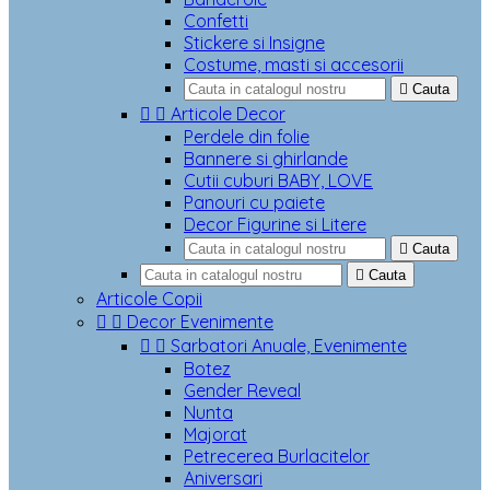
Confetti
Stickere si Insigne
Costume, masti si accesorii

Cauta


Articole Decor
Perdele din folie
Bannere si ghirlande
Cutii cuburi BABY, LOVE
Panouri cu paiete
Decor Figurine si Litere

Cauta

Cauta
Articole Copii


Decor Evenimente


Sarbatori Anuale, Evenimente
Botez
Gender Reveal
Nunta
Majorat
Petrecerea Burlacitelor
Aniversari