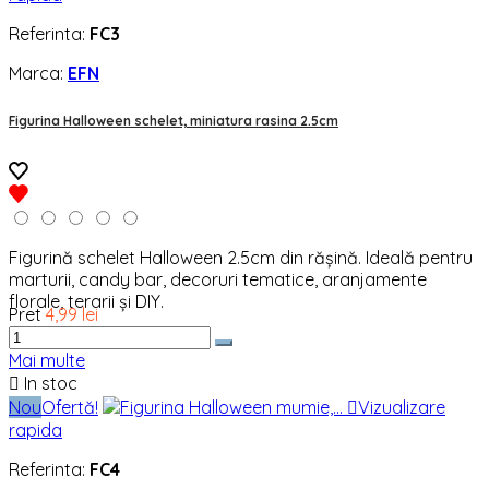
Referinta:
FC3
Marca:
EFN
Figurina Halloween schelet, miniatura rasina 2.5cm
Figurină schelet Halloween 2.5cm din rășină. Ideală pentru
marturii, candy bar, decoruri tematice, aranjamente
florale, terarii și DIY.
Pret
4,99 lei
Mai multe

In stoc
Nou
Ofertă!

Vizualizare
rapida
Referinta:
FC4