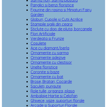
Sarma flori, Sarma plusata
Panglici si benzi floristice
Figurine din rasina si Miniaturi Fairy
Garden
Globuri, Cupole și Cutii Acrilice
Stampile sigilii din ceara
Sticlute cu dop de pluta, borcanele
Flori Artificiale
Verdeata si Frunze
Cosulete
Ace cu diamant/perla
Ornamente cu sarma
Ornamente adezive
Ornamente cu clestisor
Unelte floristice
Coronite si baze
Ornamente cu bat
Brose, Bratari, Cocarde
Saculeti, pungute
Role tulle, organza, plasa
Ambalaje Hartie si Celofan
Ghivece, vaze, suporturi florale
Arcade si Suporturi Florale