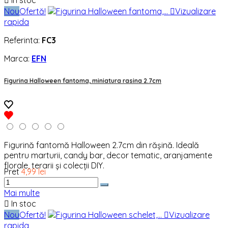

In stoc
Nou
Ofertă!

Vizualizare
rapida
Referinta:
FC3
Marca:
EFN
Figurina Halloween fantoma, miniatura rasina 2.7cm
Figurină fantomă Halloween 2.7cm din rășină. Ideală
pentru marturii, candy bar, decor tematic, aranjamente
florale, terarii și colecții DIY.
Pret
4,99 lei
Mai multe

In stoc
Nou
Ofertă!

Vizualizare
rapida