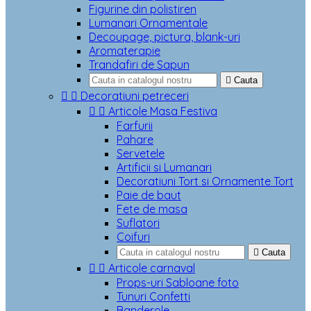
Figurine din polistiren
Lumanari Ornamentale
Decoupage, pictura, blank-uri
Aromaterapie
Trandafiri de Sapun

Cauta


Decoratiuni petreceri


Articole Masa Festiva
Farfurii
Pahare
Servetele
Artificii si Lumanari
Decoratiuni Tort si Ornamente Tort
Paie de baut
Fete de masa
Suflatori
Coifuri

Cauta


Articole carnaval
Props-uri Sabloane foto
Tunuri Confetti
Banderole