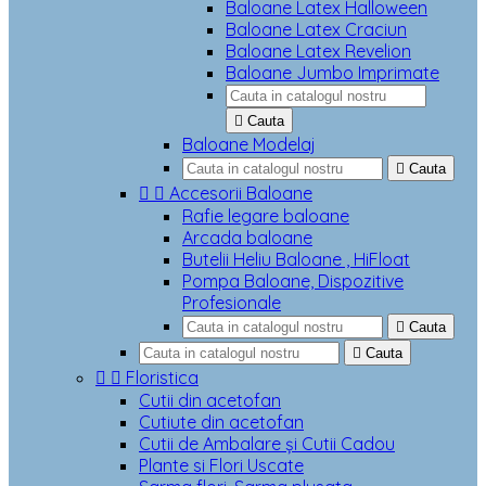
Baloane Latex Halloween
Baloane Latex Craciun
Baloane Latex Revelion
Baloane Jumbo Imprimate

Cauta
Baloane Modelaj

Cauta


Accesorii Baloane
Rafie legare baloane
Arcada baloane
Butelii Heliu Baloane , HiFloat
Pompa Baloane, Dispozitive
Profesionale

Cauta

Cauta


Floristica
Cutii din acetofan
Cutiute din acetofan
Cutii de Ambalare și Cutii Cadou
Plante si Flori Uscate