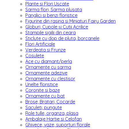
Plante si Flori Uscate
Sarma flori, Sarma plusata
Panglici si benzi floristice
Figurine din rasina si Miniaturi Fairy Garden
Globuri, Cupole și Cutii Acrilice
Stampile sigilii din ceara
Sticlute cu dop de pluta, borcanele
Flori Artificiale
Verdeata si Frunze
Cosulete
Ace cu diamant/perla
Ornamente cu sarma
Ornamente adezive
Ornamente cu clestisor
Unelte floristice
Coronite si baze
Ornamente cu bat
Brose, Bratari, Cocarde
Saculeti, pungute
Role tulle, organza, plasa
Ambalaje Hartie si Celofan
Ghivece, vaze, suporturi florale