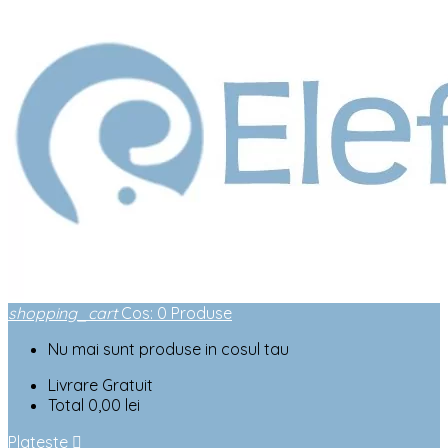
shopping_cart
Cos
:
0
Produse
Nu mai sunt produse in cosul tau
Livrare
Gratuit
Total
0,00 lei
Plateste
