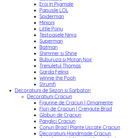
Eroi In Pijamale
Papusile LOL
Spiderman
Minioni
Little Pony
Testoasele Ninja
Superman
Batman
Shimmer si Shine
Buburuza si Motan Noir
Trenuletul Thomas
Garda Felina
Winnie the Pooh
Strumfi
Decoratiuni de Sezon si Sarbatori
Decoratiuni Craciun
Figurine de Craciun | Ornamente
Flori de Craciun | Crengute Brad
Globuri de Craciun
Panglici Craciun
Conuri Brad | Plante Uscate Craciun
Decoratiuni Handmade Craciun