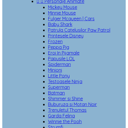


Personaje Animate
Mickey Mouse
Minnie Mouse
Fulger Mcqueen | Cars
Baby Shark
Patrula Catelusilor Paw Patrol
Printesele Disney
Frozen
Peppa Pig
Eroi In Pijamale
Papusile LOL
Spiderman
Minioni
Little Pony
Testoasele Ninja
Superman
Batman
Shimmer si Shine
Buburuza si Motan Noir
Trenuletul Thomas
Garda Felina
Winnie the Pooh
Strumfi