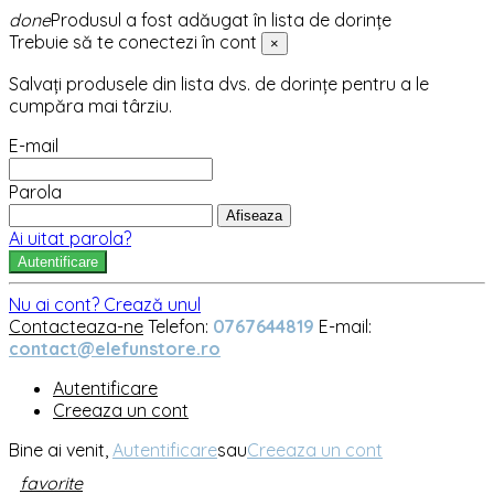
done
Produsul a fost adăugat în lista de dorințe
Trebuie să te conectezi în cont
×
Salvați produsele din lista dvs. de dorințe pentru a le
cumpăra mai târziu.
E-mail
Parola
Afiseaza
Ai uitat parola?
Autentificare
Nu ai cont? Crează unul
Contacteaza-ne
Telefon:
0767644819
E-mail:
contact@elefunstore.ro
Autentificare
Creeaza un cont
Bine ai venit,
Autentificare
sau
Creeaza un cont
favorite