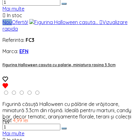
Mai multe

In stoc
Nou
Ofertă!

Vizualizare
rapida
Referinta:
FC3
Marca:
EFN
Figurina Halloween casuta cu palarie, miniatura rasina 3.3cm
Figurină căsuță Halloween cu pălărie de vrăjitoare,
miniatură 3.3cm din rășină. Ideală pentru marturii, candy
bar, decor tematic, aranjamente florale, terarii și colecții
Pret
4,99 lei
DIY.
Mai multe