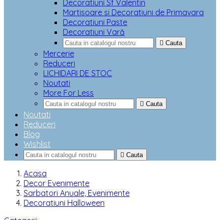
Decoratiuni Sf Valentin
Martisoare si Decoratiuni de Primavara
Decoratiuni Paste
Decoratiuni Vară

Cauta
Mercerie
Reduceri
LICHIDARI DE STOC
Noutati
More For Less

Cauta
Noutati
Reduceri
Blog
Wishlist

Cauta
Acasa
Decor Evenimente
Sarbatori Anuale, Evenimente
Decoratiuni Halloween