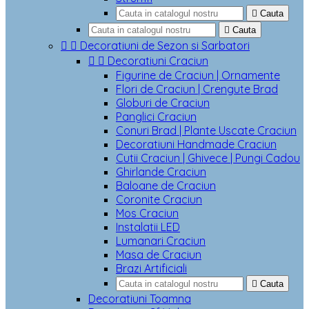

Cauta

Cauta


Decoratiuni de Sezon si Sarbatori


Decoratiuni Craciun
Figurine de Craciun | Ornamente
Flori de Craciun | Crengute Brad
Globuri de Craciun
Panglici Craciun
Conuri Brad | Plante Uscate Craciun
Decoratiuni Handmade Craciun
Cutii Craciun | Ghivece | Pungi Cadou
Ghirlande Craciun
Baloane de Craciun
Coronite Craciun
Mos Craciun
Instalatii LED
Lumanari Craciun
Masa de Craciun
Brazi Artificiali

Cauta
Decoratiuni Toamna