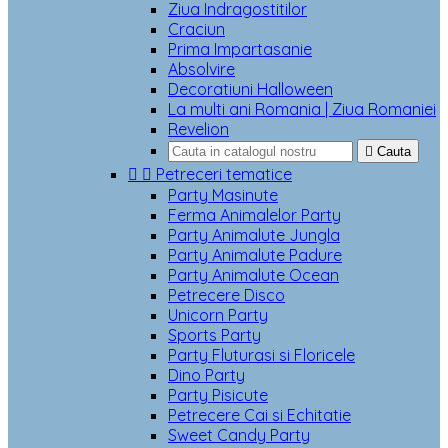
Ziua Indragostitilor
Craciun
Prima Impartasanie
Absolvire
Decoratiuni Halloween
La multi ani Romania | Ziua Romaniei
Revelion

Cauta


Petreceri tematice
Party Masinute
Ferma Animalelor Party
Party Animalute Jungla
Party Animalute Padure
Party Animalute Ocean
Petrecere Disco
Unicorn Party
Sports Party
Party Fluturasi si Floricele
Dino Party
Party Pisicute
Petrecere Cai si Echitatie
Sweet Candy Party