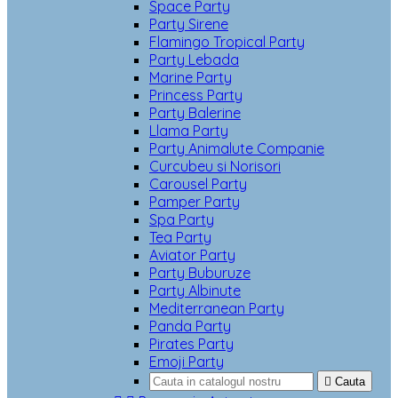
Space Party
Party Sirene
Flamingo Tropical Party
Party Lebada
Marine Party
Princess Party
Party Balerine
Llama Party
Party Animalute Companie
Curcubeu si Norisori
Carousel Party
Pamper Party
Spa Party
Tea Party
Aviator Party
Party Buburuze
Party Albinute
Mediterranean Party
Panda Party
Pirates Party
Emoji Party

Cauta