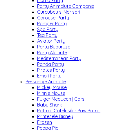
Llama Party
Party Animalute Companie
Curcubeu si Norisori
Carousel Party
Pamper Party
Spa Party
Tea Party
Aviator Party
Party Buburuze
Party Albinute
Mediterranean Party
Panda Party
Pirates Party
Emoji Party
Personaje Animate
Mickey Mouse
Minnie Mouse
Fulger Mcqueen | Cars
Baby Shark
Patrula Catelusilor Paw Patrol
Printesele Disney
Frozen
Peppa Pig