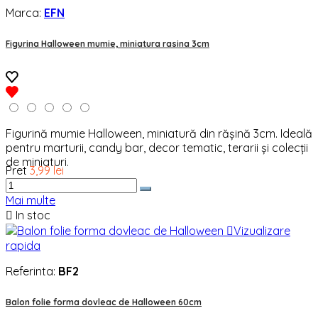
Marca:
EFN
Figurina Halloween mumie, miniatura rasina 3cm
Figurină mumie Halloween, miniatură din rășină 3cm. Ideală
pentru marturii, candy bar, decor tematic, terarii și colecții
de miniaturi.
Pret
3,99 lei
Mai multe

In stoc

Vizualizare
rapida
Referinta:
BF2
Balon folie forma dovleac de Halloween 60cm