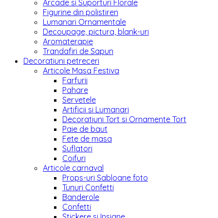
Arcade si Suporturi Florale
Figurine din polistiren
Lumanari Ornamentale
Decoupage, pictura, blank-uri
Aromaterapie
Trandafiri de Sapun
Decoratiuni petreceri
Articole Masa Festiva
Farfurii
Pahare
Servetele
Artificii si Lumanari
Decoratiuni Tort si Ornamente Tort
Paie de baut
Fete de masa
Suflatori
Coifuri
Articole carnaval
Props-uri Sabloane foto
Tunuri Confetti
Banderole
Confetti
Stickere si Insigne