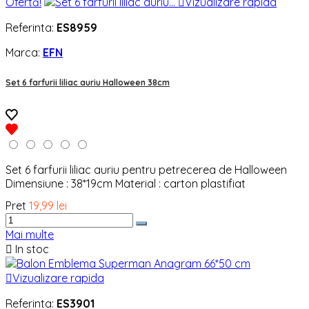
Ofertă!

Vizualizare rapida
Referinta:
ES8959
Marca:
EFN
Set 6 farfurii liliac auriu Halloween 38cm
Set 6 farfurii liliac auriu pentru petrecerea de Halloween
Dimensiune : 38*19cm Material : carton plastifiat
Pret
19,99 lei
Mai multe

In stoc

Vizualizare rapida
Referinta:
ES3901