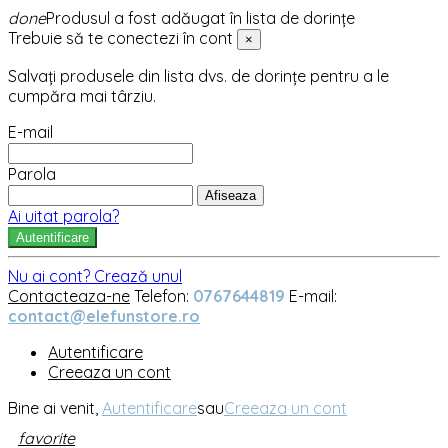
done
Produsul a fost adăugat în lista de dorințe
Trebuie să te conectezi în cont
×
Salvați produsele din lista dvs. de dorințe pentru a le
cumpăra mai târziu.
E-mail
Parola
Afiseaza
Ai uitat parola?
Autentificare
Nu ai cont? Crează unul
Contacteaza-ne
Telefon:
0767644819
E-mail:
contact@elefunstore.ro
Autentificare
Creeaza un cont
Bine ai venit,
Autentificare
sau
Creeaza un cont
favorite