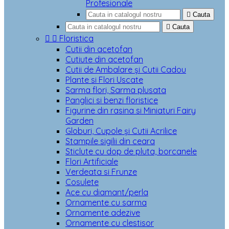
Profesionale

Cauta

Cauta


Floristica
Cutii din acetofan
Cutiute din acetofan
Cutii de Ambalare și Cutii Cadou
Plante si Flori Uscate
Sarma flori, Sarma plusata
Panglici si benzi floristice
Figurine din rasina si Miniaturi Fairy
Garden
Globuri, Cupole și Cutii Acrilice
Stampile sigilii din ceara
Sticlute cu dop de pluta, borcanele
Flori Artificiale
Verdeata si Frunze
Cosulete
Ace cu diamant/perla
Ornamente cu sarma
Ornamente adezive
Ornamente cu clestisor