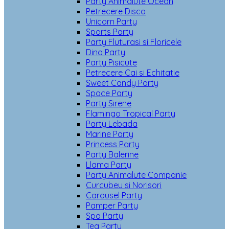
Party Animalute Ocean
Petrecere Disco
Unicorn Party
Sports Party
Party Fluturasi si Floricele
Dino Party
Party Pisicute
Petrecere Cai si Echitatie
Sweet Candy Party
Space Party
Party Sirene
Flamingo Tropical Party
Party Lebada
Marine Party
Princess Party
Party Balerine
Llama Party
Party Animalute Companie
Curcubeu si Norisori
Carousel Party
Pamper Party
Spa Party
Tea Party