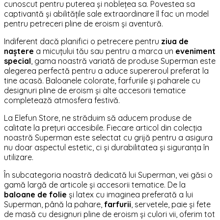
cunoscut pentru puterea și noblețea sa. Povestea sa
captivantă și abilitățile sale extraordinare îl fac un model
pentru petreceri pline de eroism și aventură.
Indiferent dacă planifici o petrecere pentru
ziua de
naștere
a micuțului tău sau pentru a marca un
eveniment
special
, gama noastră variată de produse Superman este
alegerea perfectă pentru a aduce supereroul preferat la
tine acasă. Baloanele colorate, farfuriile și paharele cu
designuri pline de eroism și alte accesorii tematice
completează atmosfera festivă.
La Elefun Store, ne străduim să aducem produse de
calitate la prețuri accesibile. Fiecare articol din colecția
noastră Superman este selectat cu grijă pentru a asigura
nu doar aspectul estetic, ci și durabilitatea și siguranța în
utilizare.
În subcategoria noastră dedicată lui Superman, vei găsi o
gamă largă de articole și accesorii tematice. De la
baloane de folie
și latex cu imaginea preferată a lui
Superman, până la pahare,
farfurii
, servetele, paie și fete
de masă cu designuri pline de eroism și culori vii, oferim tot