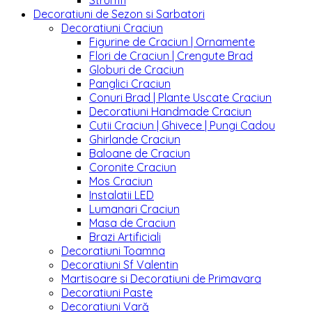
Strumfi
Decoratiuni de Sezon si Sarbatori
Decoratiuni Craciun
Figurine de Craciun | Ornamente
Flori de Craciun | Crengute Brad
Globuri de Craciun
Panglici Craciun
Conuri Brad | Plante Uscate Craciun
Decoratiuni Handmade Craciun
Cutii Craciun | Ghivece | Pungi Cadou
Ghirlande Craciun
Baloane de Craciun
Coronite Craciun
Mos Craciun
Instalatii LED
Lumanari Craciun
Masa de Craciun
Brazi Artificiali
Decoratiuni Toamna
Decoratiuni Sf Valentin
Martisoare si Decoratiuni de Primavara
Decoratiuni Paste
Decoratiuni Vară