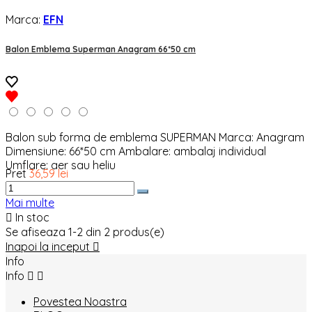
Marca:
EFN
Balon Emblema Superman Anagram 66*50 cm
Balon sub forma de emblema SUPERMAN Marca: Anagram
Dimensiune: 66*50 cm Ambalare: ambalaj individual
Umflare: aer sau heliu
Pret
36,59 lei
Mai multe

In stoc
Se afiseaza 1-2 din 2 produs(e)
Inapoi la inceput

Info
Info


Povestea Noastra