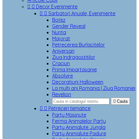
Articole Copii


Decor Evenimente


Sarbatori Anuale, Evenimente
Botez
Gender Reveal
Nunta
Majorat
Petrecerea Burlacitelor
Aniversari
Ziua Indragostitilor
Craciun
Prima Impartasanie
Absolvire
Decoratiuni Halloween
La multi ani Romania | Ziua Romaniei
Revelion

Cauta


Petreceri tematice
Party Masinute
Ferma Animalelor Party
Party Animalute Jungla
Party Animalute Padure