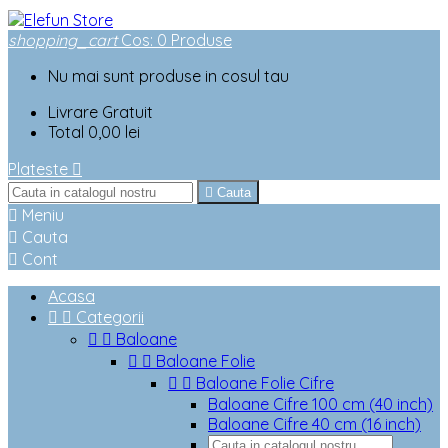
shopping_cart
Cos
:
0
Produse
Nu mai sunt produse in cosul tau
Livrare
Gratuit
Total
0,00 lei
Plateste


Cauta

Meniu

Cauta

Cont
Acasa


Categorii


Baloane


Baloane Folie


Baloane Folie Cifre
Baloane Cifre 100 cm (40 inch)
Baloane Cifre 40 cm (16 inch)