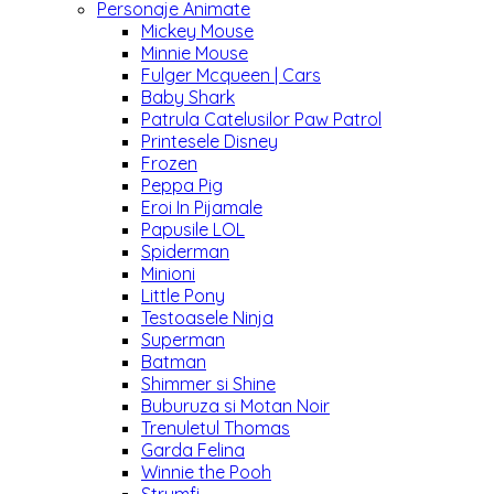
Personaje Animate
Mickey Mouse
Minnie Mouse
Fulger Mcqueen | Cars
Baby Shark
Patrula Catelusilor Paw Patrol
Printesele Disney
Frozen
Peppa Pig
Eroi In Pijamale
Papusile LOL
Spiderman
Minioni
Little Pony
Testoasele Ninja
Superman
Batman
Shimmer si Shine
Buburuza si Motan Noir
Trenuletul Thomas
Garda Felina
Winnie the Pooh