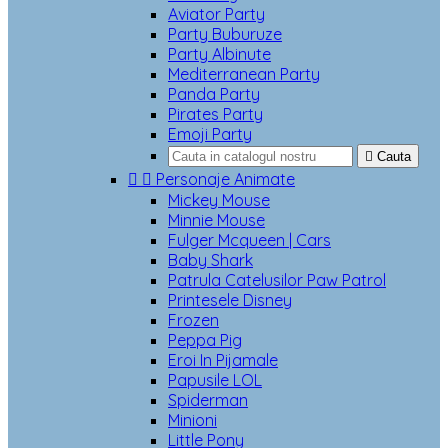
Aviator Party
Party Buburuze
Party Albinute
Mediterranean Party
Panda Party
Pirates Party
Emoji Party

Cauta


Personaje Animate
Mickey Mouse
Minnie Mouse
Fulger Mcqueen | Cars
Baby Shark
Patrula Catelusilor Paw Patrol
Printesele Disney
Frozen
Peppa Pig
Eroi In Pijamale
Papusile LOL
Spiderman
Minioni
Little Pony