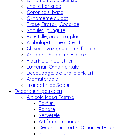
Ornamente cu clestisor
Unelte floristice
Coronite si baze
Ornamente cu bat
Brose, Bratari, Cocarde
Saculeti, pungute
Role tulle, organza, plasa
Ambalaje Hartie si Celofan
Ghivece, vaze, suporturi florale
Arcade si Suporturi Florale
Figurine din polistiren
Lumanari Ornamentale
Decoupage, pictura, blank-uri
Aromaterapie
Trandafiri de Sapun
Decoratiuni petreceri
Articole Masa Festiva
Farfurii
Pahare
Servetele
Artificii si Lumanari
Decoratiuni Tort si Ornamente Tort
Paie de baut