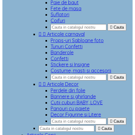
Paie de baut
Fete de masa
Suflatori
Coifuri

Cauta


Articole carnaval
Props-uri Sabloane foto
Tunuri Confetti
Banderole
Confetti
Stickere si Insigne
Costume, masti si accesorii

Cauta


Articole Decor
Perdele din folie
Bannere si ghirlande
Cutii cuburi BABY, LOVE
Panouri cu paiete
Decor Figurine si Litere

Cauta

Cauta