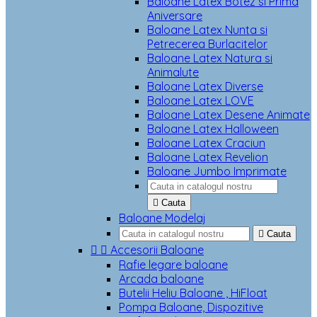
Baloane Latex Botez si Prima
Aniversare
Baloane Latex Nunta si
Petrecerea Burlacitelor
Baloane Latex Natura si
Animalute
Baloane Latex Diverse
Baloane Latex LOVE
Baloane Latex Desene Animate
Baloane Latex Halloween
Baloane Latex Craciun
Baloane Latex Revelion
Baloane Jumbo Imprimate

Cauta
Baloane Modelaj

Cauta


Accesorii Baloane
Rafie legare baloane
Arcada baloane
Butelii Heliu Baloane , HiFloat
Pompa Baloane, Dispozitive