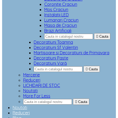
Coronite Craciun
Mos Craciun
Instalatii LED
Lumanari Craciun
Masa de Craciun
Brazi Artificiali

Cauta
Decoratiuni Toamna
Decoratiuni Sf Valentin
Martisoare si Decoratiuni de Primavara
Decoratiuni Paste
Decoratiuni Vară

Cauta
Mercerie
Reduceri
LICHIDARI DE STOC
Noutati
More For Less

Cauta
Noutati
Reduceri