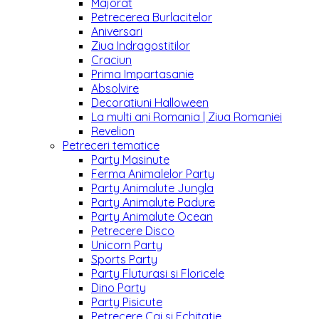
Majorat
Petrecerea Burlacitelor
Aniversari
Ziua Indragostitilor
Craciun
Prima Impartasanie
Absolvire
Decoratiuni Halloween
La multi ani Romania | Ziua Romaniei
Revelion
Petreceri tematice
Party Masinute
Ferma Animalelor Party
Party Animalute Jungla
Party Animalute Padure
Party Animalute Ocean
Petrecere Disco
Unicorn Party
Sports Party
Party Fluturasi si Floricele
Dino Party
Party Pisicute
Petrecere Cai si Echitatie