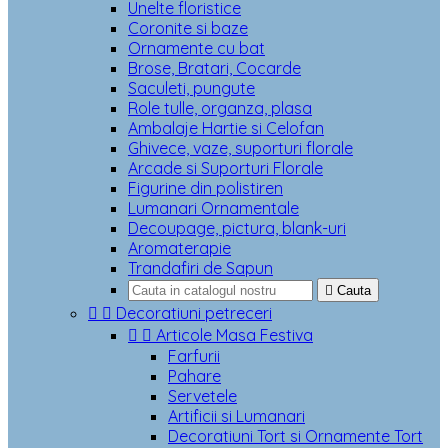
Unelte floristice
Coronite si baze
Ornamente cu bat
Brose, Bratari, Cocarde
Saculeti, pungute
Role tulle, organza, plasa
Ambalaje Hartie si Celofan
Ghivece, vaze, suporturi florale
Arcade si Suporturi Florale
Figurine din polistiren
Lumanari Ornamentale
Decoupage, pictura, blank-uri
Aromaterapie
Trandafiri de Sapun

Cauta


Decoratiuni petreceri


Articole Masa Festiva
Farfurii
Pahare
Servetele
Artificii si Lumanari
Decoratiuni Tort si Ornamente Tort