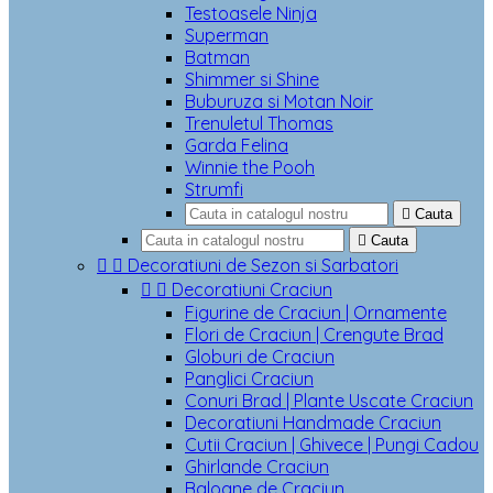
Testoasele Ninja
Superman
Batman
Shimmer si Shine
Buburuza si Motan Noir
Trenuletul Thomas
Garda Felina
Winnie the Pooh
Strumfi

Cauta

Cauta


Decoratiuni de Sezon si Sarbatori


Decoratiuni Craciun
Figurine de Craciun | Ornamente
Flori de Craciun | Crengute Brad
Globuri de Craciun
Panglici Craciun
Conuri Brad | Plante Uscate Craciun
Decoratiuni Handmade Craciun
Cutii Craciun | Ghivece | Pungi Cadou
Ghirlande Craciun
Baloane de Craciun