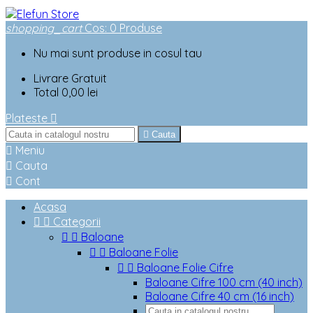
shopping_cart
Cos
:
0
Produse
Nu mai sunt produse in cosul tau
Livrare
Gratuit
Total
0,00 lei
Plateste


Cauta

Meniu

Cauta

Cont
Acasa


Categorii


Baloane


Baloane Folie


Baloane Folie Cifre
Baloane Cifre 100 cm (40 inch)
Baloane Cifre 40 cm (16 inch)