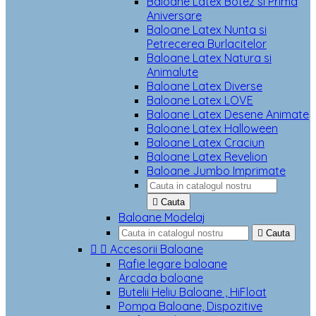
Baloane Latex Botez si Prima
Aniversare
Baloane Latex Nunta si
Petrecerea Burlacitelor
Baloane Latex Natura si
Animalute
Baloane Latex Diverse
Baloane Latex LOVE
Baloane Latex Desene Animate
Baloane Latex Halloween
Baloane Latex Craciun
Baloane Latex Revelion
Baloane Jumbo Imprimate

Cauta
Baloane Modelaj

Cauta


Accesorii Baloane
Rafie legare baloane
Arcada baloane
Butelii Heliu Baloane , HiFloat
Pompa Baloane, Dispozitive