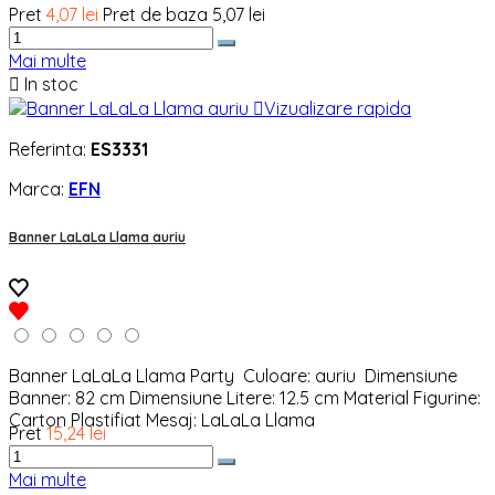
Pret
4,07 lei
Pret de baza
5,07 lei
Mai multe

In stoc

Vizualizare rapida
Referinta:
ES3331
Marca:
EFN
Banner LaLaLa Llama auriu
Banner LaLaLa Llama Party Culoare: auriu Dimensiune
Banner: 82 cm Dimensiune Litere: 12.5 cm Material Figurine:
Carton Plastifiat Mesaj: LaLaLa Llama
Pret
15,24 lei
Mai multe