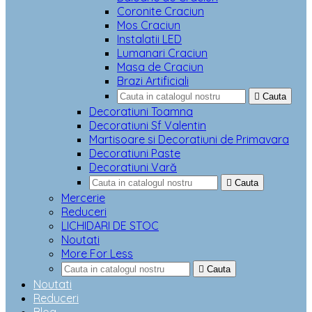
Coronite Craciun
Mos Craciun
Instalatii LED
Lumanari Craciun
Masa de Craciun
Brazi Artificiali

Cauta
Decoratiuni Toamna
Decoratiuni Sf Valentin
Martisoare si Decoratiuni de Primavara
Decoratiuni Paste
Decoratiuni Vară

Cauta
Mercerie
Reduceri
LICHIDARI DE STOC
Noutati
More For Less

Cauta
Noutati
Reduceri