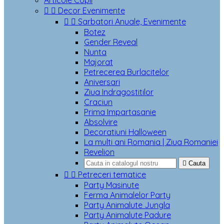
Articole Copii


Decor Evenimente


Sarbatori Anuale, Evenimente
Botez
Gender Reveal
Nunta
Majorat
Petrecerea Burlacitelor
Aniversari
Ziua Indragostitilor
Craciun
Prima Impartasanie
Absolvire
Decoratiuni Halloween
La multi ani Romania | Ziua Romaniei
Revelion

Cauta


Petreceri tematice
Party Masinute
Ferma Animalelor Party
Party Animalute Jungla
Party Animalute Padure