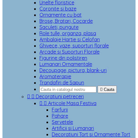
Unelte floristice
Coronite si baze
Ornamente cu bat
Brose, Bratari, Cocarde
Saculeti, pungute
Role tulle, organza, plasa
Ambalaje Hartie si Celofan
Ghivece, vaze, suporturi florale
Arcade si Suporturi Florale
Figurine din polistiren
Lumanari Ornamentale
Decoupage, pictura, blank-uri
Aromaterapie
Trandafiri de Sapun

Cauta


Decoratiuni petreceri


Articole Masa Festiva
Farfurii
Pahare
Servetele
Artificii si Lumanari
Decoratiuni Tort si Ornamente Tort