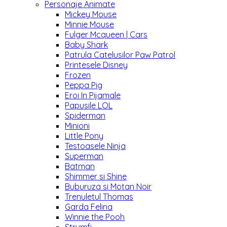
Personaje Animate
Mickey Mouse
Minnie Mouse
Fulger Mcqueen | Cars
Baby Shark
Patrula Catelusilor Paw Patrol
Printesele Disney
Frozen
Peppa Pig
Eroi In Pijamale
Papusile LOL
Spiderman
Minioni
Little Pony
Testoasele Ninja
Superman
Batman
Shimmer si Shine
Buburuza si Motan Noir
Trenuletul Thomas
Garda Felina
Winnie the Pooh