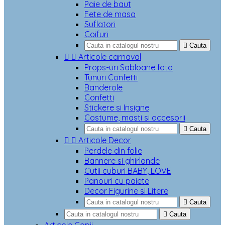
Paie de baut
Fete de masa
Suflatori
Coifuri

Cauta


Articole carnaval
Props-uri Sabloane foto
Tunuri Confetti
Banderole
Confetti
Stickere si Insigne
Costume, masti si accesorii

Cauta


Articole Decor
Perdele din folie
Bannere si ghirlande
Cutii cuburi BABY, LOVE
Panouri cu paiete
Decor Figurine si Litere

Cauta

Cauta