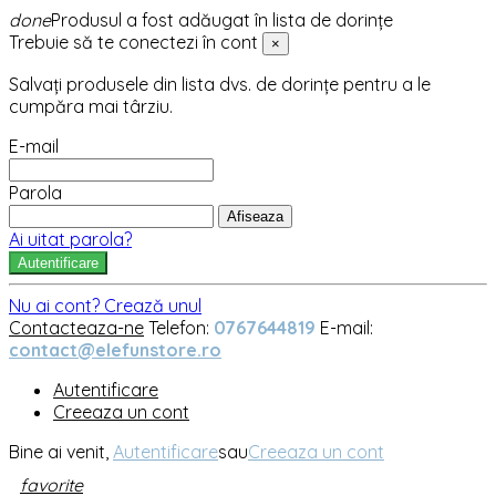
done
Produsul a fost adăugat în lista de dorințe
Trebuie să te conectezi în cont
×
Salvați produsele din lista dvs. de dorințe pentru a le
cumpăra mai târziu.
E-mail
Parola
Afiseaza
Ai uitat parola?
Autentificare
Nu ai cont? Crează unul
Contacteaza-ne
Telefon:
0767644819
E-mail:
contact@elefunstore.ro
Autentificare
Creeaza un cont
Bine ai venit,
Autentificare
sau
Creeaza un cont
favorite