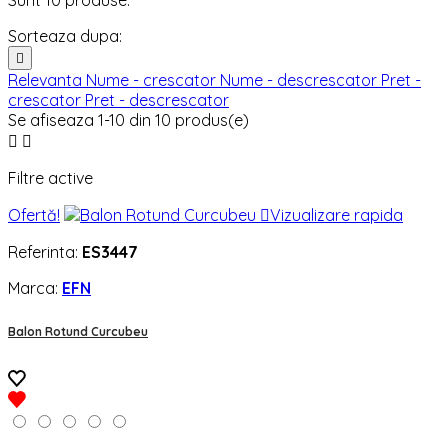
Sunt 10 produse.
Sorteaza dupa:

Relevanta
Nume - crescator
Nume - descrescator
Pret -
crescator
Pret - descrescator
Se afiseaza 1-10 din 10 produs(e)


Filtre active
Ofertă!

Vizualizare rapida
Referinta:
ES3447
Marca:
EFN
Balon Rotund Curcubeu