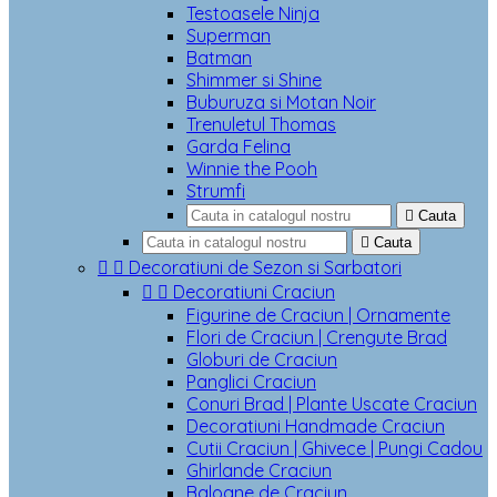
Testoasele Ninja
Superman
Batman
Shimmer si Shine
Buburuza si Motan Noir
Trenuletul Thomas
Garda Felina
Winnie the Pooh
Strumfi

Cauta

Cauta


Decoratiuni de Sezon si Sarbatori


Decoratiuni Craciun
Figurine de Craciun | Ornamente
Flori de Craciun | Crengute Brad
Globuri de Craciun
Panglici Craciun
Conuri Brad | Plante Uscate Craciun
Decoratiuni Handmade Craciun
Cutii Craciun | Ghivece | Pungi Cadou
Ghirlande Craciun
Baloane de Craciun