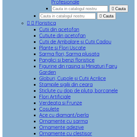
Profesionale

Cauta

Cauta


Floristica
Cutii din acetofan
Cutiute din acetofan
Cutii de Ambalare și Cutii Cadou
Plante si Flori Uscate
Sarma flori, Sarma plusata
Panglici si benzi floristice
Figurine din rasina si Miniaturi Fairy
Garden
Globuri, Cupole și Cutii Acrilice
Stampile sigilii din ceara
Sticlute cu dop de pluta, borcanele
Flori Artificiale
Verdeata si Frunze
Cosulete
Ace cu diamant/perla
Ornamente cu sarma
Ornamente adezive
Ornamente cu clestisor