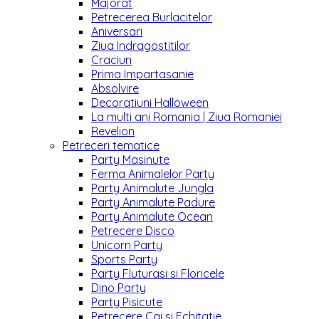
Majorat
Petrecerea Burlacitelor
Aniversari
Ziua Indragostitilor
Craciun
Prima Impartasanie
Absolvire
Decoratiuni Halloween
La multi ani Romania | Ziua Romaniei
Revelion
Petreceri tematice
Party Masinute
Ferma Animalelor Party
Party Animalute Jungla
Party Animalute Padure
Party Animalute Ocean
Petrecere Disco
Unicorn Party
Sports Party
Party Fluturasi si Floricele
Dino Party
Party Pisicute
Petrecere Cai si Echitatie