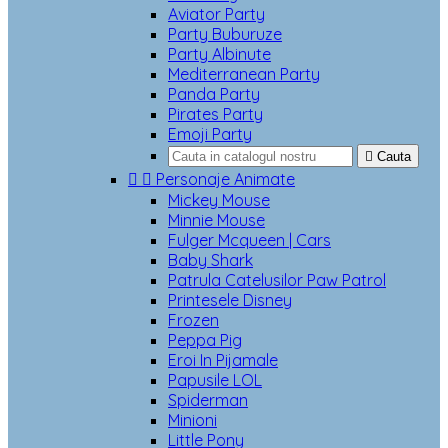
Aviator Party
Party Buburuze
Party Albinute
Mediterranean Party
Panda Party
Pirates Party
Emoji Party

Cauta


Personaje Animate
Mickey Mouse
Minnie Mouse
Fulger Mcqueen | Cars
Baby Shark
Patrula Catelusilor Paw Patrol
Printesele Disney
Frozen
Peppa Pig
Eroi In Pijamale
Papusile LOL
Spiderman
Minioni
Little Pony