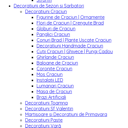
Strumfi
Decoratiuni de Sezon si Sarbatori
Decoratiuni Craciun
Figurine de Craciun | Ornamente
Flori de Craciun | Crengute Brad
Globuri de Craciun
Panglici Craciun
Conuri Brad | Plante Uscate Craciun
Decoratiuni Handmade Craciun
Cutii Craciun | Ghivece | Pungi Cadou
Ghirlande Craciun
Baloane de Craciun
Coronite Craciun
Mos Craciun
Instalatii LED
Lumanari Craciun
Masa de Craciun
Brazi Artificiali
Decoratiuni Toamna
Decoratiuni Sf Valentin
Martisoare si Decoratiuni de Primavara
Decoratiuni Paste
Decoratiuni Vară