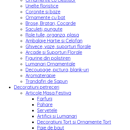
Ornamente cu clestisor
Unelte floristice
Coronite si baze
Ornamente cu bat
Brose, Bratari, Cocarde
Saculeti, pungute
Role tulle, organza, plasa
Ambalaje Hartie si Celofan
Ghivece, vaze, suporturi florale
Arcade si Suporturi Florale
Figurine din polistiren
Lumanari Ornamentale
Decoupage, pictura, blank-uri
Aromaterapie
Trandafiri de Sapun
Decoratiuni petreceri
Articole Masa Festiva
Farfurii
Pahare
Servetele
Artificii si Lumanari
Decoratiuni Tort si Ornamente Tort
Paie de baut