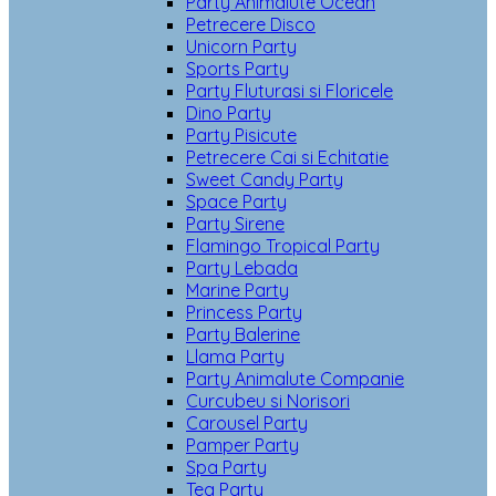
Party Animalute Ocean
Petrecere Disco
Unicorn Party
Sports Party
Party Fluturasi si Floricele
Dino Party
Party Pisicute
Petrecere Cai si Echitatie
Sweet Candy Party
Space Party
Party Sirene
Flamingo Tropical Party
Party Lebada
Marine Party
Princess Party
Party Balerine
Llama Party
Party Animalute Companie
Curcubeu si Norisori
Carousel Party
Pamper Party
Spa Party
Tea Party