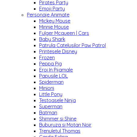
Pirates Party
Emoji Party
Personaje Animate
Mickey Mouse
Minnie Mouse
Fulger Mcqueen | Cars
Baby Shark
Patrula Catelusilor Paw Patrol
Printesele Disney
Frozen
Peppa Pig
Eroi In Pijamale
Papusile LOL
Spiderman
Minioni
Little Pony
Testoasele Ninja
Superman
Batman
Shimmer si Shine
Buburuza si Motan Noir
Trenuletul Thomas