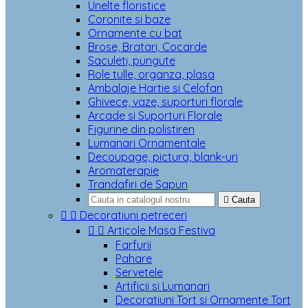
Unelte floristice
Coronite si baze
Ornamente cu bat
Brose, Bratari, Cocarde
Saculeti, pungute
Role tulle, organza, plasa
Ambalaje Hartie si Celofan
Ghivece, vaze, suporturi florale
Arcade si Suporturi Florale
Figurine din polistiren
Lumanari Ornamentale
Decoupage, pictura, blank-uri
Aromaterapie
Trandafiri de Sapun

Cauta


Decoratiuni petreceri


Articole Masa Festiva
Farfurii
Pahare
Servetele
Artificii si Lumanari
Decoratiuni Tort si Ornamente Tort