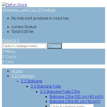
shopping_cart
Cos
:
0
Produse
Nu mai sunt produse in cosul tau
Livrare
Gratuit
Total
0,00 lei
Plateste


Cauta

Meniu

Cauta

Cont
Acasa


Categorii


Baloane


Baloane Folie


Baloane Folie Cifre
Baloane Cifre 100 cm (40 inch)
Baloane Cifre 40 cm (16 inch)