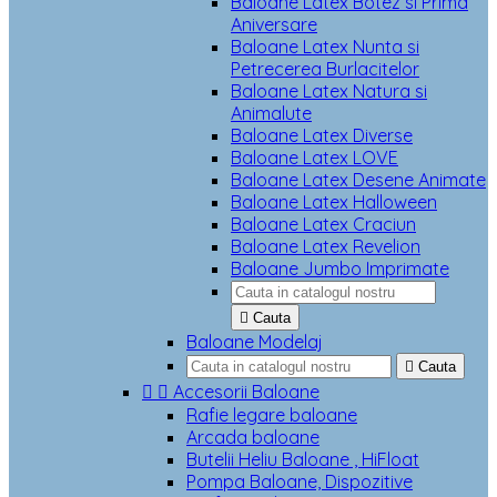
Baloane Latex Botez si Prima
Aniversare
Baloane Latex Nunta si
Petrecerea Burlacitelor
Baloane Latex Natura si
Animalute
Baloane Latex Diverse
Baloane Latex LOVE
Baloane Latex Desene Animate
Baloane Latex Halloween
Baloane Latex Craciun
Baloane Latex Revelion
Baloane Jumbo Imprimate

Cauta
Baloane Modelaj

Cauta


Accesorii Baloane
Rafie legare baloane
Arcada baloane
Butelii Heliu Baloane , HiFloat
Pompa Baloane, Dispozitive