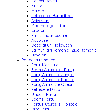
Gender Reveal
Nunta
Majorat
Petrecerea Burlacitelor
Aniversari
Ziua Indragostitilor
Craciun
Prima Impartasanie
Absolvire
Decoratiuni Halloween
La multi ani Romania | Ziua Romaniei
Revelion
Petreceri tematice
Party Masinute
Ferma Animalelor Party
Party Animalute Jungla
Party Animalute Padure
Party Animalute Ocean
Petrecere Disco
Unicorn Party
Sports Party
Party Fluturasi si Floricele
Dino Party