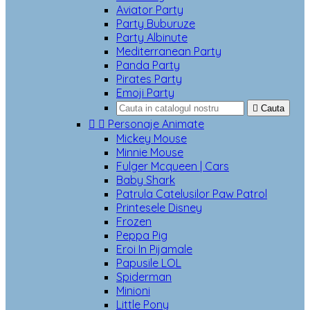
Aviator Party
Party Buburuze
Party Albinute
Mediterranean Party
Panda Party
Pirates Party
Emoji Party

Cauta


Personaje Animate
Mickey Mouse
Minnie Mouse
Fulger Mcqueen | Cars
Baby Shark
Patrula Catelusilor Paw Patrol
Printesele Disney
Frozen
Peppa Pig
Eroi In Pijamale
Papusile LOL
Spiderman
Minioni
Little Pony