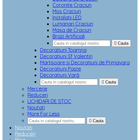
Coronite Craciun
Mos Craciun
Instalatii LED
Lumanari Craciun
Masa de Craciun
Brazi Artificiali

Cauta
Decoratiuni Toamna
Decoratiuni Sf Valentin
Martisoare si Decoratiuni de Primavara
Decoratiuni Paste
Decoratiuni Vară

Cauta
Mercerie
Reduceri
LICHIDARI DE STOC
Noutati
More For Less

Cauta
Noutati
Reduceri