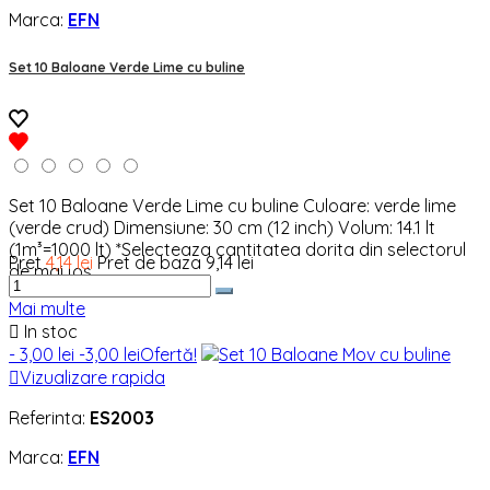
Marca:
EFN
Set 10 Baloane Verde Lime cu buline
Set 10 Baloane Verde Lime cu buline Culoare: verde lime
(verde crud) Dimensiune: 30 cm (12 inch) Volum: 14.1 lt
(1m³=1000 lt) *Selecteaza cantitatea dorita din selectorul
Pret
4,14 lei
Pret de baza
9,14 lei
de mai jos
Mai multe

In stoc
- 3,00 lei
-3,00 lei
Ofertă!

Vizualizare rapida
Referinta:
ES2003
Marca:
EFN