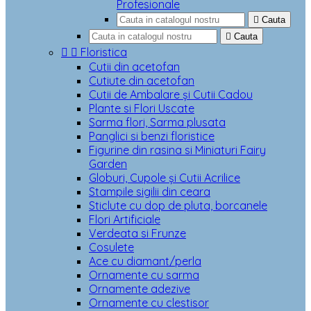
Profesionale

Cauta

Cauta


Floristica
Cutii din acetofan
Cutiute din acetofan
Cutii de Ambalare și Cutii Cadou
Plante si Flori Uscate
Sarma flori, Sarma plusata
Panglici si benzi floristice
Figurine din rasina si Miniaturi Fairy
Garden
Globuri, Cupole și Cutii Acrilice
Stampile sigilii din ceara
Sticlute cu dop de pluta, borcanele
Flori Artificiale
Verdeata si Frunze
Cosulete
Ace cu diamant/perla
Ornamente cu sarma
Ornamente adezive
Ornamente cu clestisor