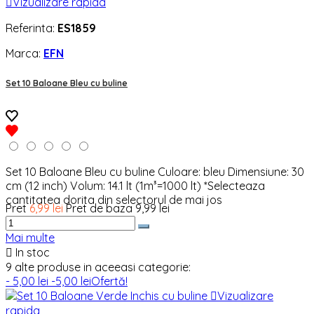

Vizualizare rapida
Referinta:
ES1859
Marca:
EFN
Set 10 Baloane Bleu cu buline
Set 10 Baloane Bleu cu buline Culoare: bleu Dimensiune: 30
cm (12 inch) Volum: 14.1 lt (1m³=1000 lt) *Selecteaza
cantitatea dorita din selectorul de mai jos
Pret
6,99 lei
Pret de baza
9,99 lei
Mai multe

In stoc
9 alte produse in aceeasi categorie:
- 5,00 lei
-5,00 lei
Ofertă!

Vizualizare
rapida