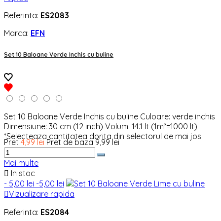
Referinta:
ES2083
Marca:
EFN
Set 10 Baloane Verde Inchis cu buline
Set 10 Baloane Verde Inchis cu buline Culoare: verde inchis
Dimensiune: 30 cm (12 inch) Volum: 14.1 lt (1m³=1000 lt)
*Selecteaza cantitatea dorita din selectorul de mai jos
Pret
4,99 lei
Pret de baza
9,99 lei
Mai multe

In stoc
- 5,00 lei
-5,00 lei

Vizualizare rapida
Referinta:
ES2084