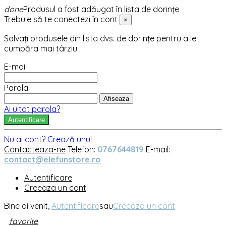
done
Produsul a fost adăugat în lista de dorințe
Trebuie să te conectezi în cont
×
Salvați produsele din lista dvs. de dorințe pentru a le
cumpăra mai târziu.
E-mail
Parola
Afiseaza
Ai uitat parola?
Autentificare
Nu ai cont? Crează unul
Contacteaza-ne
Telefon:
0767644819
E-mail:
contact@elefunstore.ro
Autentificare
Creeaza un cont
Bine ai venit,
Autentificare
sau
Creeaza un cont
favorite