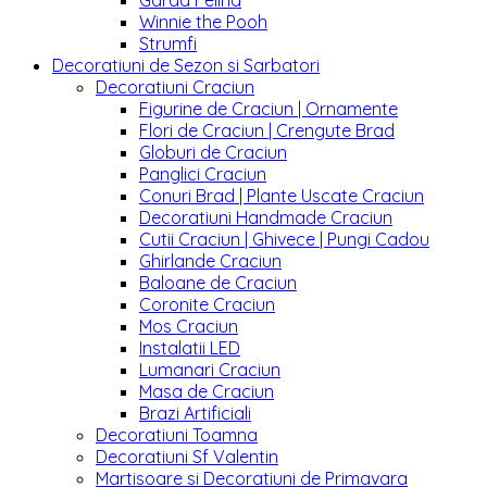
Garda Felina
Winnie the Pooh
Strumfi
Decoratiuni de Sezon si Sarbatori
Decoratiuni Craciun
Figurine de Craciun | Ornamente
Flori de Craciun | Crengute Brad
Globuri de Craciun
Panglici Craciun
Conuri Brad | Plante Uscate Craciun
Decoratiuni Handmade Craciun
Cutii Craciun | Ghivece | Pungi Cadou
Ghirlande Craciun
Baloane de Craciun
Coronite Craciun
Mos Craciun
Instalatii LED
Lumanari Craciun
Masa de Craciun
Brazi Artificiali
Decoratiuni Toamna
Decoratiuni Sf Valentin
Martisoare si Decoratiuni de Primavara