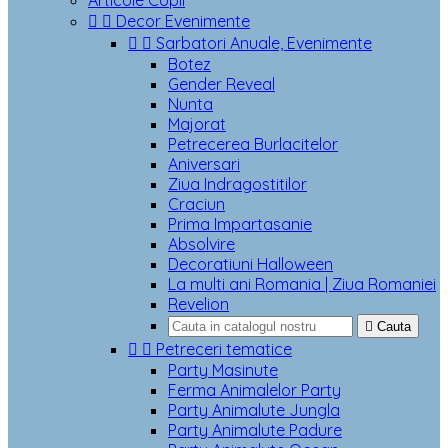
Articole Copii


Decor Evenimente


Sarbatori Anuale, Evenimente
Botez
Gender Reveal
Nunta
Majorat
Petrecerea Burlacitelor
Aniversari
Ziua Indragostitilor
Craciun
Prima Impartasanie
Absolvire
Decoratiuni Halloween
La multi ani Romania | Ziua Romaniei
Revelion

Cauta


Petreceri tematice
Party Masinute
Ferma Animalelor Party
Party Animalute Jungla
Party Animalute Padure