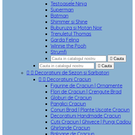
Testoasele Ninja
Superman
Batman
Shimmer si Shine
Buburuza si Motan Noir
Trenuletul Thomas
Garda Felina
Winnie the Pooh
Strumfi

Cauta

Cauta


Decoratiuni de Sezon si Sarbatori


Decoratiuni Craciun
Figurine de Craciun | Ornamente
Flori de Craciun | Crengute Brad
Globuri de Craciun
Panglici Craciun
Conuri Brad | Plante Uscate Craciun
Decoratiuni Handmade Craciun
Cutii Craciun | Ghivece | Pungi Cadou
Ghirlande Craciun
Baloane de Craciun