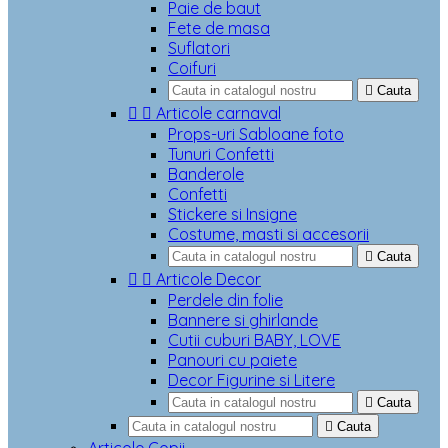
Paie de baut
Fete de masa
Suflatori
Coifuri

Cauta


Articole carnaval
Props-uri Sabloane foto
Tunuri Confetti
Banderole
Confetti
Stickere si Insigne
Costume, masti si accesorii

Cauta


Articole Decor
Perdele din folie
Bannere si ghirlande
Cutii cuburi BABY, LOVE
Panouri cu paiete
Decor Figurine si Litere

Cauta

Cauta