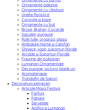
Ornamente cu sarma
Ornamente adezive
Ornamente cu clestisor
Unelte floristice
Coronite si baze
Ornamente cu bat
Brose, Bratari, Cocarde
Saculeti, pungute
Role tulle, organza, plasa
Ambalaje Hartie si Celofan
Ghivece, vaze, suporturi florale
Arcade si Suporturi Florale
Figurine din polistiren
Lumanari Ornamentale
Decoupage, pictura, blank-uri
Aromaterapie
Trandafiri de Sapun
Decoratiuni petreceri
Articole Masa Festiva
Farfurii
Pahare
Servetele
Artificii si Lumanari