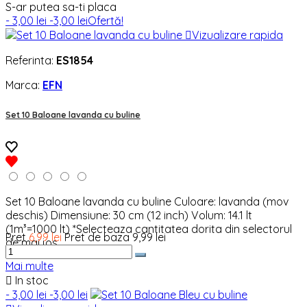
S-ar putea sa-ti placa
- 3,00 lei
-3,00 lei
Ofertă!

Vizualizare rapida
Referinta:
ES1854
Marca:
EFN
Set 10 Baloane lavanda cu buline
Set 10 Baloane lavanda cu buline Culoare: lavanda (mov
deschis) Dimensiune: 30 cm (12 inch) Volum: 14.1 lt
(1m³=1000 lt) *Selecteaza cantitatea dorita din selectorul
Pret
6,99 lei
Pret de baza
9,99 lei
de mai jos
Mai multe

In stoc
- 3,00 lei
-3,00 lei