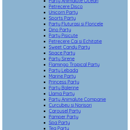
Party Animalute Ocean
Petrecere Disco
Unicorn Party
Sports Party
Party Fluturasi si Floricele
Dino Party
Party Pisicute
Petrecere Cai si Echitatie
Sweet Candy Party
Space Party
Party Sirene
Flamingo Tropical Party
Party Lebada
Marine Party
Princess Party
Party Balerine
Llama Party
Party Animalute Companie
Curcubeu si Norisori
Carousel Party
Pamper Party
Spa Party
Tea Party