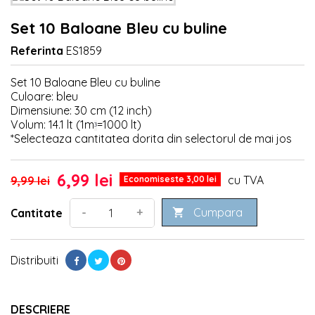
Set 10 Baloane Bleu cu buline
Referinta
ES1859
Set 10 Baloane Bleu cu buline
Culoare: bleu
Dimensiune: 30 cm (12 inch)
Volum: 14.1 lt (1m
=1000 lt)
³
*Selecteaza cantitatea dorita din selectorul de mai jos
6,99 lei
cu TVA
9,99 lei
Economiseste 3,00 lei
Cumpara
-
+
Cantitate

Distribuiti
DESCRIERE