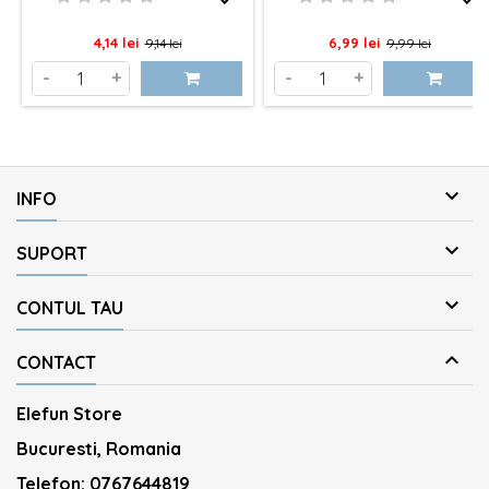
Pret
Pret
Pret
Pret
4,14 lei
6,99 lei
9,14 lei
9,99 lei
de
de
-
+
-
+
baza
baza

INFO

SUPORT

CONTUL TAU

CONTACT
Elefun Store
Bucuresti, Romania
Telefon:
0767644819