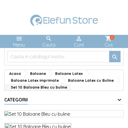



shopping_cart
0
Meniu
Cauta
Cont
Cos

Acasa
Baloane
Baloane Latex
Baloane Latex imprimate
Baloane Latex cu Buline
Set 10 Baloane Bleu cu buline
CATEGORII