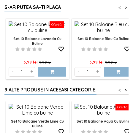
S-AR PUTEA SA-TI PLACA
<
>
Ofertă!
Set 10 Baloane Lavanda Cu
Set 10 Baloane Bleu Cu Buline
Buline
Pret
Pret
Pret
Pret
6,99 lei
6,99 lei
9,99 lei
9,99 lei
de
de
-
+
-
+
baza
baza
9 ALTE PRODUSE IN ACEEASI CATEGORIE:
<
>
Ofertă!
Set 10 Baloane Verde Lime Cu
Set 10 Baloane Aqua Cu Buline
Buline