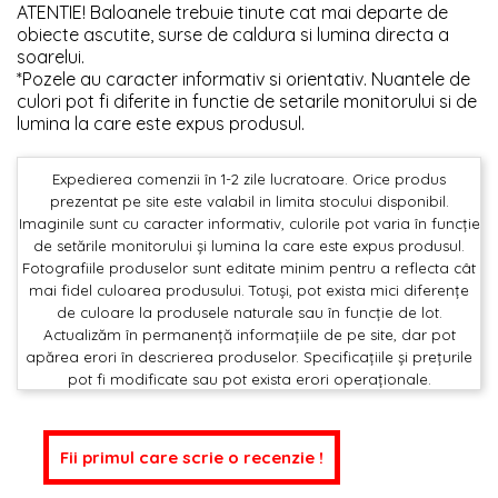
ATENTIE! Baloanele trebuie tinute cat mai departe de
obiecte ascutite, surse de caldura si lumina directa a
soarelui.
*Pozele au caracter informativ si orientativ. Nuantele de
culori pot fi diferite in functie de setarile monitorului si de
lumina la care este expus produsul.
Expedierea comenzii în 1-2 zile lucratoare. Orice produs
prezentat pe site este valabil in limita stocului disponibil.
Imaginile sunt cu caracter informativ, culorile pot varia în funcție
de setările monitorului și lumina la care este expus produsul.
Fotografiile produselor sunt editate minim pentru a reflecta cât
mai fidel culoarea produsului. Totuși, pot exista mici diferențe
de culoare la produsele naturale sau în funcție de lot.
Actualizăm în permanență informațiile de pe site, dar pot
apărea erori în descrierea produselor. Specificațiile și prețurile
pot fi modificate sau pot exista erori operaționale.
Fii primul care scrie o recenzie !