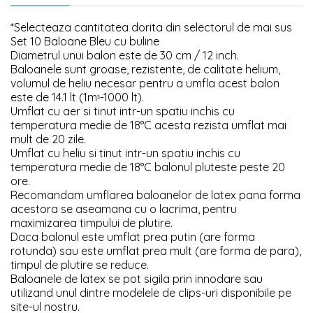
*Selecteaza cantitatea dorita din selectorul de mai sus
Set 10 Baloane Bleu cu buline
Diametrul unui balon este de 30 cm / 12 inch.
Baloanele sunt groase, rezistente, de calitate helium,
volumul de heliu necesar pentru a umfla acest balon
este de 14.1 lt (1m
-1000 lt).
³
Umflat cu aer si tinut intr-un spatiu inchis cu
temperatura medie de 18°C acesta rezista umflat mai
mult de 20 zile.
Umflat cu heliu si tinut intr-un spatiu inchis cu
temperatura medie de 18°C balonul pluteste peste 20
ore.
Recomandam umflarea baloanelor de latex pana forma
acestora se aseamana cu o lacrima, pentru
maximizarea timpului de plutire.
Daca balonul este umflat prea putin (are forma
rotunda) sau este umflat prea mult (are forma de para),
timpul de plutire se reduce.
Baloanele de latex se pot sigila prin innodare sau
utilizand unul dintre modelele de clips-uri disponibile pe
site-ul nostru.