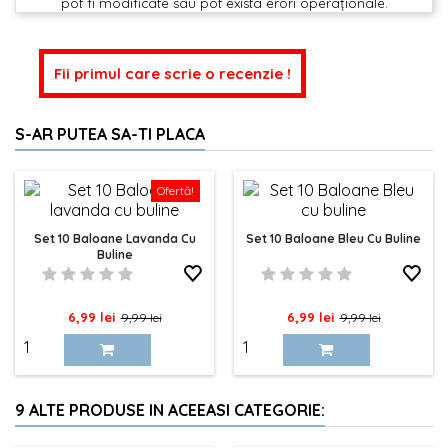
pot fi modificate sau pot exista erori operaționale.
Fii primul care scrie o recenzie !
S-AR PUTEA SA-TI PLACA
Ofertă!
Set 10 Baloane Lavanda Cu
Set 10 Baloane Bleu Cu Buline
Buline
Pret
Pret
Pret
Pret
6,99 lei
6,99 lei
9,99 lei
9,99 lei
de
de
baza
baza
9 ALTE PRODUSE IN ACEEASI CATEGORIE: