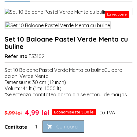
La reducere!
Set 10 Baloane Pastel Verde Menta cu
buline
Referinta
ES3102
Set 10 Baloane Pastel Verde Menta cu bulineCuloare
balon: Verde Menta
Dimensiune: 30 cm (12 inch)
Volum: 14.1 lt (1m
=1000 lt)
³
*Selecteaza cantitatea dorita din selectorul de mai jos
4,99 lei
cu TVA
9,99 lei
Economiseste 5,00 lei
Cumpara
Cantitate
