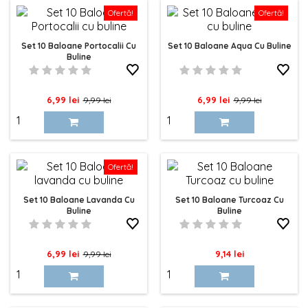
Ofertă!
Ofertă!
Set 10 Baloane Portocalii Cu
Set 10 Baloane Aqua Cu Buline
Buline
Pret
Pret
Pret
Pret
6,99 lei
6,99 lei
9,99 lei
9,99 lei
de
de
baza
baza
Ofertă!
Set 10 Baloane Lavanda Cu
Set 10 Baloane Turcoaz Cu
Buline
Buline
Pret
Pret
Pret
6,99 lei
9,14 lei
9,99 lei
de
baza