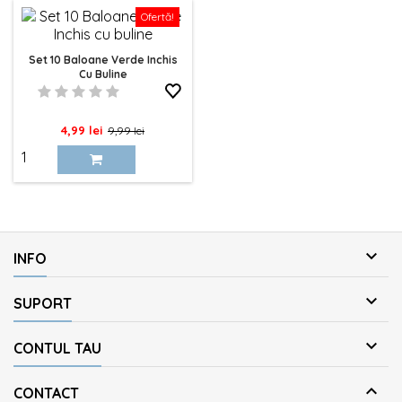
Ofertă!
Set 10 Baloane Verde Inchis
Cu Buline
Pret
Pret
4,99 lei
9,99 lei
de
baza

INFO

SUPORT

CONTUL TAU

CONTACT