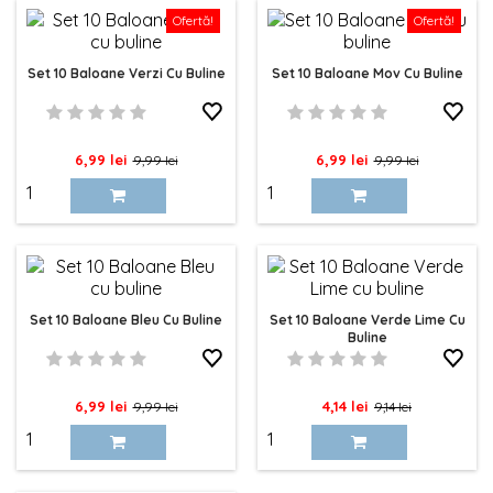
Ofertă!
Ofertă!
Set 10 Baloane Verzi Cu Buline
Set 10 Baloane Mov Cu Buline
Pret
Pret
Pret
Pret
6,99 lei
6,99 lei
9,99 lei
9,99 lei
de
de
baza
baza
Set 10 Baloane Bleu Cu Buline
Set 10 Baloane Verde Lime Cu
Buline
Pret
Pret
Pret
Pret
6,99 lei
4,14 lei
9,99 lei
9,14 lei
de
de
baza
baza