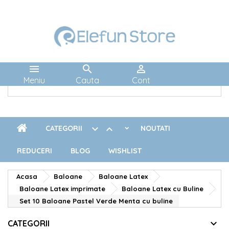



Meniu
Cauta
Cont


CATEGORII
NOUTATI
REDUCERI
BLOG
WISHLIST
Acasa
Baloane
Baloane Latex
Baloane Latex imprimate
Baloane Latex cu Buline
Set 10 Baloane Pastel Verde Menta cu buline
CATEGORII