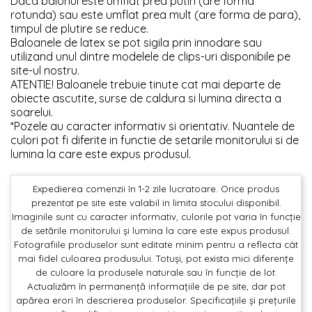
Daca balonul este umflat prea putin (are forma
rotunda) sau este umflat prea mult (are forma de para),
timpul de plutire se reduce.
Baloanele de latex se pot sigila prin innodare sau
utilizand unul dintre modelele de clips-uri disponibile pe
site-ul nostru.
ATENTIE! Baloanele trebuie tinute cat mai departe de
obiecte ascutite, surse de caldura si lumina directa a
soarelui.
*Pozele au caracter informativ si orientativ. Nuantele de
culori pot fi diferite in functie de setarile monitorului si de
lumina la care este expus produsul.
Expedierea comenzii în 1-2 zile lucratoare. Orice produs
prezentat pe site este valabil in limita stocului disponibil.
Imaginile sunt cu caracter informativ, culorile pot varia în funcție
de setările monitorului și lumina la care este expus produsul.
Fotografiile produselor sunt editate minim pentru a reflecta cât
mai fidel culoarea produsului. Totuși, pot exista mici diferențe
de culoare la produsele naturale sau în funcție de lot.
Actualizăm în permanență informațiile de pe site, dar pot
apărea erori în descrierea produselor. Specificațiile și prețurile