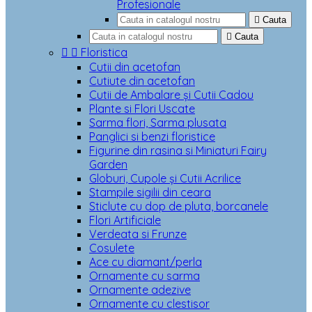
Profesionale

Cauta

Cauta


Floristica
Cutii din acetofan
Cutiute din acetofan
Cutii de Ambalare și Cutii Cadou
Plante si Flori Uscate
Sarma flori, Sarma plusata
Panglici si benzi floristice
Figurine din rasina si Miniaturi Fairy
Garden
Globuri, Cupole și Cutii Acrilice
Stampile sigilii din ceara
Sticlute cu dop de pluta, borcanele
Flori Artificiale
Verdeata si Frunze
Cosulete
Ace cu diamant/perla
Ornamente cu sarma
Ornamente adezive
Ornamente cu clestisor