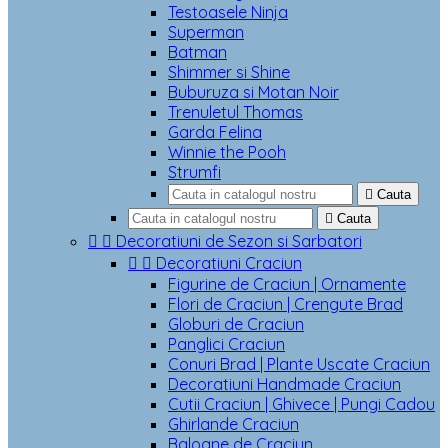
Testoasele Ninja
Superman
Batman
Shimmer si Shine
Buburuza si Motan Noir
Trenuletul Thomas
Garda Felina
Winnie the Pooh
Strumfi

Cauta

Cauta


Decoratiuni de Sezon si Sarbatori


Decoratiuni Craciun
Figurine de Craciun | Ornamente
Flori de Craciun | Crengute Brad
Globuri de Craciun
Panglici Craciun
Conuri Brad | Plante Uscate Craciun
Decoratiuni Handmade Craciun
Cutii Craciun | Ghivece | Pungi Cadou
Ghirlande Craciun
Baloane de Craciun