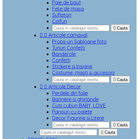
Paie de baut
Fete de masa
Suflatori
Coifuri

Cauta


Articole carnaval
Props-uri Sabloane foto
Tunuri Confetti
Banderole
Confetti
Stickere si Insigne
Costume, masti si accesorii

Cauta


Articole Decor
Perdele din folie
Bannere si ghirlande
Cutii cuburi BABY, LOVE
Panouri cu paiete
Decor Figurine si Litere

Cauta

Cauta