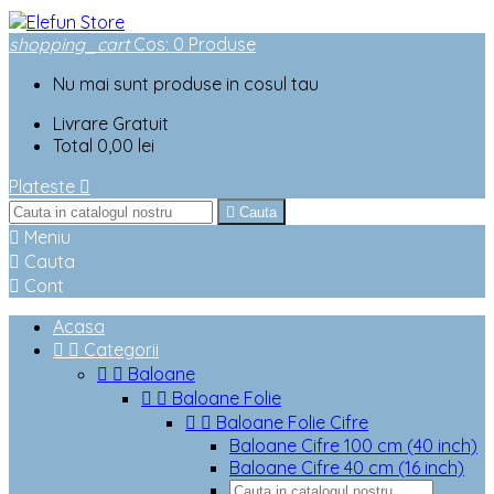
shopping_cart
Cos
:
0
Produse
Nu mai sunt produse in cosul tau
Livrare
Gratuit
Total
0,00 lei
Plateste


Cauta

Meniu

Cauta

Cont
Acasa


Categorii


Baloane


Baloane Folie


Baloane Folie Cifre
Baloane Cifre 100 cm (40 inch)
Baloane Cifre 40 cm (16 inch)