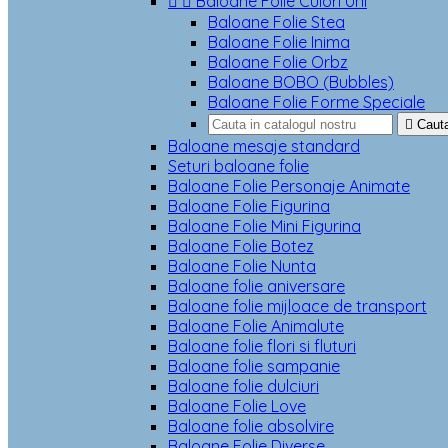


Baloane Folie Culori Uni
Baloane Folie Stea
Baloane Folie Inima
Baloane Folie Orbz
Baloane BOBO (Bubbles)
Baloane Folie Forme Speciale

Caut
Baloane mesaje standard
Seturi baloane folie
Baloane Folie Personaje Animate
Baloane Folie Figurina
Baloane Folie Mini Figurina
Baloane Folie Botez
Baloane Folie Nunta
Baloane folie aniversare
Baloane folie mijloace de transport
Baloane Folie Animalute
Baloane folie flori si fluturi
Baloane folie sampanie
Baloane folie dulciuri
Baloane Folie Love
Baloane folie absolvire
Baloane Folie Diverse