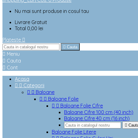
shopping_cart
Cos
:
0
Produse
Nu mai sunt produse in cosul tau
Livrare
Gratuit
Total
0,00 lei
Plateste


Cauta

Meniu

Cauta

Cont
Acasa


Categorii


Baloane


Baloane Folie


Baloane Folie Cifre
Baloane Cifre 100 cm (40 inch)
Baloane Cifre 40 cm (16 inch)

Caut
Baloane Folie Litere