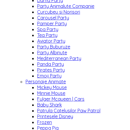
Llama Party
Party Animalute Companie
Curcubeu si Norisori
Carousel Party
Pamper Party
Spa Party
Tea Party
Aviator Party
Party Buburuze
Party Albinute
Mediterranean Party
Panda Party
Pirates Party
Emoji Party
Personaje Animate
Mickey Mouse
Minnie Mouse
Fulger Mcqueen | Cars
Baby Shark
Patrula Catelusilor Paw Patrol
Printesele Disney
Frozen
Peppa Pig