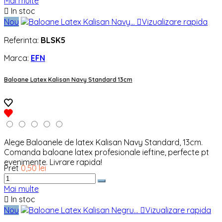
Mai multe

In stoc
Nou

Vizualizare rapida
Referinta:
BLSK5
Marca:
EFN
Baloane Latex Kalisan Navy Standard 13cm
Alege Baloanele de latex Kalisan Navy Standard, 13cm.
Comanda baloane latex profesionale ieftine, perfecte pt
evenimente. Livrare rapida!
Pret
0,50 lei
Mai multe

In stoc
Nou

Vizualizare rapida