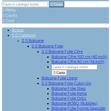

Cauta

Meniu

Cauta

Cont
Acasa


Categorii


Baloane


Baloane Folie


Baloane Folie Cifre
Baloane Cifre 100 cm (40 inch)
Baloane Cifre 40 cm (16 inch)

Cauta
Baloane Folie Litere


Baloane Folie Culori Uni
Baloane Folie Stea
Baloane Folie Inima
Baloane Folie Orbz
Baloane BOBO (Bubbles)
Baloane Folie Forme Speciale