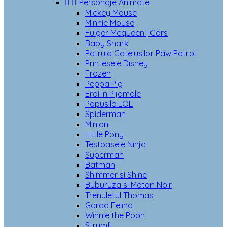


Personaje Animate
Mickey Mouse
Minnie Mouse
Fulger Mcqueen | Cars
Baby Shark
Patrula Catelusilor Paw Patrol
Printesele Disney
Frozen
Peppa Pig
Eroi In Pijamale
Papusile LOL
Spiderman
Minioni
Little Pony
Testoasele Ninja
Superman
Batman
Shimmer si Shine
Buburuza si Motan Noir
Trenuletul Thomas
Garda Felina
Winnie the Pooh
Strumfi