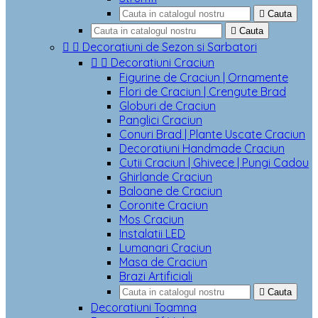

Cauta

Cauta


Decoratiuni de Sezon si Sarbatori


Decoratiuni Craciun
Figurine de Craciun | Ornamente
Flori de Craciun | Crengute Brad
Globuri de Craciun
Panglici Craciun
Conuri Brad | Plante Uscate Craciun
Decoratiuni Handmade Craciun
Cutii Craciun | Ghivece | Pungi Cadou
Ghirlande Craciun
Baloane de Craciun
Coronite Craciun
Mos Craciun
Instalatii LED
Lumanari Craciun
Masa de Craciun
Brazi Artificiali

Cauta
Decoratiuni Toamna