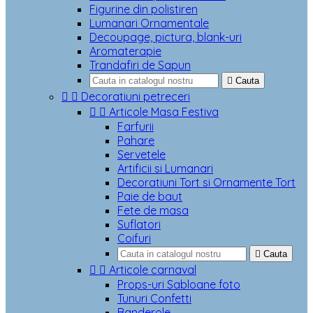
Figurine din polistiren
Lumanari Ornamentale
Decoupage, pictura, blank-uri
Aromaterapie
Trandafiri de Sapun

Cauta


Decoratiuni petreceri


Articole Masa Festiva
Farfurii
Pahare
Servetele
Artificii si Lumanari
Decoratiuni Tort si Ornamente Tort
Paie de baut
Fete de masa
Suflatori
Coifuri

Cauta


Articole carnaval
Props-uri Sabloane foto
Tunuri Confetti
Banderole