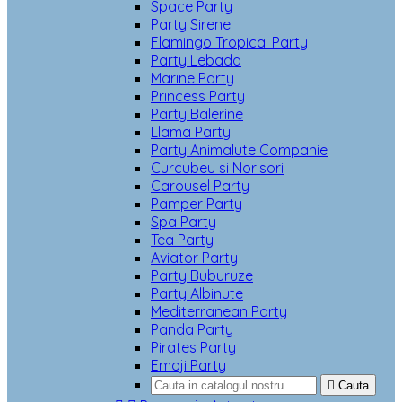
Space Party
Party Sirene
Flamingo Tropical Party
Party Lebada
Marine Party
Princess Party
Party Balerine
Llama Party
Party Animalute Companie
Curcubeu si Norisori
Carousel Party
Pamper Party
Spa Party
Tea Party
Aviator Party
Party Buburuze
Party Albinute
Mediterranean Party
Panda Party
Pirates Party
Emoji Party

Cauta