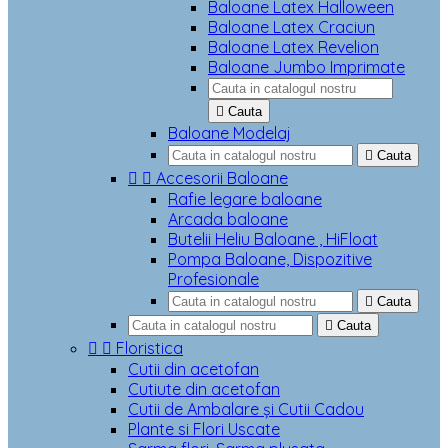
Baloane Latex Halloween
Baloane Latex Craciun
Baloane Latex Revelion
Baloane Jumbo Imprimate

Cauta
Baloane Modelaj

Cauta


Accesorii Baloane
Rafie legare baloane
Arcada baloane
Butelii Heliu Baloane , HiFloat
Pompa Baloane, Dispozitive
Profesionale

Cauta

Cauta


Floristica
Cutii din acetofan
Cutiute din acetofan
Cutii de Ambalare și Cutii Cadou
Plante si Flori Uscate