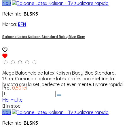
Nou

Vizualizare rapida
Referinta:
BLSK5
Marca:
EFN
Baloane Latex Kalisan Standard Baby Blue 13cm
Alege Baloanele de latex Kalisan Baby Blue Standard,
13cm. Comanda baloane latex profesionale ieftine, la
bucata sau la set, perfecte pt evenimente. Livrare rapida!
Pret
0,50 lei
Mai multe

In stoc
Nou

Vizualizare rapida
Referinta:
BLSK5