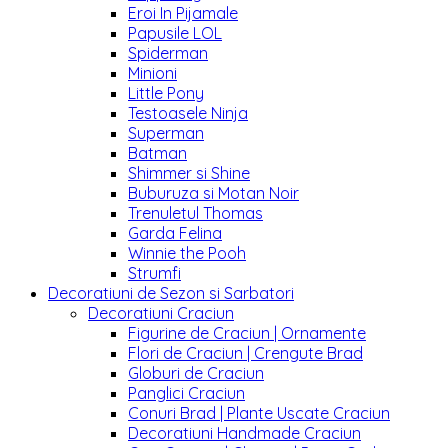
Eroi In Pijamale
Papusile LOL
Spiderman
Minioni
Little Pony
Testoasele Ninja
Superman
Batman
Shimmer si Shine
Buburuza si Motan Noir
Trenuletul Thomas
Garda Felina
Winnie the Pooh
Strumfi
Decoratiuni de Sezon si Sarbatori
Decoratiuni Craciun
Figurine de Craciun | Ornamente
Flori de Craciun | Crengute Brad
Globuri de Craciun
Panglici Craciun
Conuri Brad | Plante Uscate Craciun
Decoratiuni Handmade Craciun