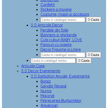
Confetti
Stickere si Insigne
Costume, masti si accesorii

Cauta


Articole Decor
Perdele din folie
Bannere si ghirlande
Cutii cuburi BABY, LOVE
Panouri cu paiete
Decor Figurine si Litere

Cauta

Cauta
Articole Copii


Decor Evenimente


Sarbatori Anuale, Evenimente
Botez
Gender Reveal
Nunta
Majorat
Petrecerea Burlacitelor
Aniversari