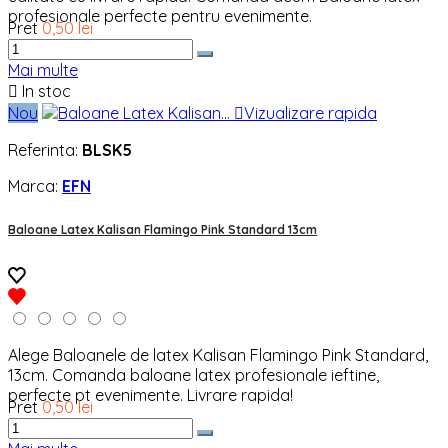
profesionale perfecte pentru evenimente.
Pret
0,50 lei
Mai multe

In stoc
Nou

Vizualizare rapida
Referinta:
BLSK5
Marca:
EFN
Baloane Latex Kalisan Flamingo Pink Standard 13cm
Alege Baloanele de latex Kalisan Flamingo Pink Standard,
13cm. Comanda baloane latex profesionale ieftine,
perfecte pt evenimente. Livrare rapida!
Pret
0,50 lei