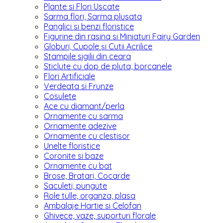
Plante si Flori Uscate
Sarma flori, Sarma plusata
Panglici si benzi floristice
Figurine din rasina si Miniaturi Fairy Garden
Globuri, Cupole și Cutii Acrilice
Stampile sigilii din ceara
Sticlute cu dop de pluta, borcanele
Flori Artificiale
Verdeata si Frunze
Cosulete
Ace cu diamant/perla
Ornamente cu sarma
Ornamente adezive
Ornamente cu clestisor
Unelte floristice
Coronite si baze
Ornamente cu bat
Brose, Bratari, Cocarde
Saculeti, pungute
Role tulle, organza, plasa
Ambalaje Hartie si Celofan
Ghivece, vaze, suporturi florale