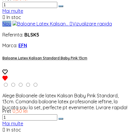
Mai multe

In stoc
Nou

Vizualizare rapida
Referinta:
BLSK5
Marca:
EFN
Baloane Latex Kalisan Standard Baby Pink 13cm
Alege Baloanele de latex Kalisan Baby Pink Standard,
13cm. Comanda baloane latex profesionale ieftine, la
bucata sau la set, perfecte pt evenimente. Livrare rapida!
Pret
0,50 lei
Mai multe

In stoc