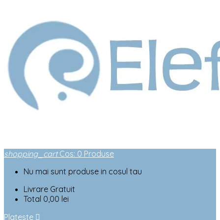
shopping_cart
Cos
:
0
Produse
Nu mai sunt produse in cosul tau
Livrare
Gratuit
Total
0,00 lei
Plateste
