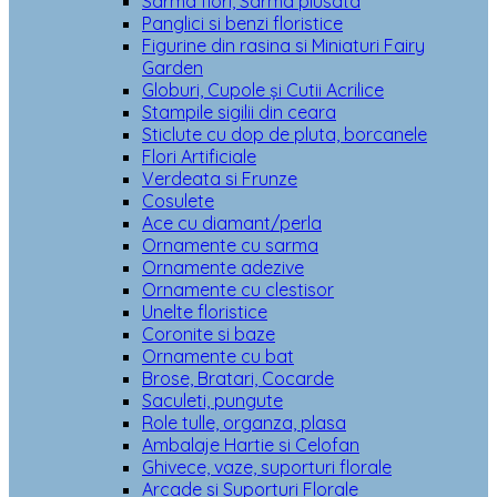
Sarma flori, Sarma plusata
Panglici si benzi floristice
Figurine din rasina si Miniaturi Fairy
Garden
Globuri, Cupole și Cutii Acrilice
Stampile sigilii din ceara
Sticlute cu dop de pluta, borcanele
Flori Artificiale
Verdeata si Frunze
Cosulete
Ace cu diamant/perla
Ornamente cu sarma
Ornamente adezive
Ornamente cu clestisor
Unelte floristice
Coronite si baze
Ornamente cu bat
Brose, Bratari, Cocarde
Saculeti, pungute
Role tulle, organza, plasa
Ambalaje Hartie si Celofan
Ghivece, vaze, suporturi florale
Arcade si Suporturi Florale