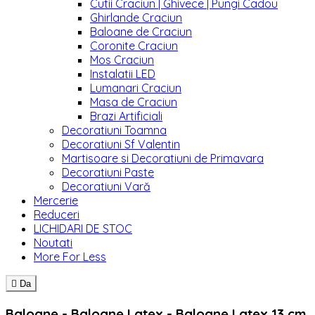
Cutii Craciun | Ghivece | Pungi Cadou
Ghirlande Craciun
Baloane de Craciun
Coronite Craciun
Mos Craciun
Instalatii LED
Lumanari Craciun
Masa de Craciun
Brazi Artificiali
Decoratiuni Toamna
Decoratiuni Sf Valentin
Martisoare si Decoratiuni de Primavara
Decoratiuni Paste
Decoratiuni Vară
Mercerie
Reduceri
LICHIDARI DE STOC
Noutati
More For Less

Da
Baloane - Baloane Latex - Baloane Latex 13 cm