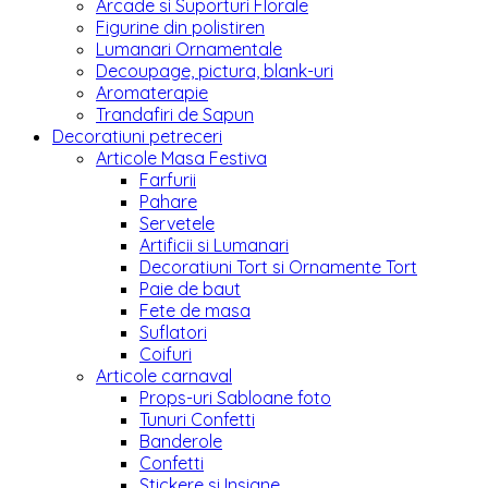
Arcade si Suporturi Florale
Figurine din polistiren
Lumanari Ornamentale
Decoupage, pictura, blank-uri
Aromaterapie
Trandafiri de Sapun
Decoratiuni petreceri
Articole Masa Festiva
Farfurii
Pahare
Servetele
Artificii si Lumanari
Decoratiuni Tort si Ornamente Tort
Paie de baut
Fete de masa
Suflatori
Coifuri
Articole carnaval
Props-uri Sabloane foto
Tunuri Confetti
Banderole
Confetti
Stickere si Insigne