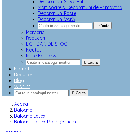
Decoratiuni Sf Valentin
Martisoare si Decoratiuni de Primavara
Decoratiuni Paste
Decoratiuni Vară

Cauta
Mercerie
Reduceri
LICHIDARI DE STOC
Noutati
More For Less

Cauta
Noutati
Reduceri
Blog
Wishlist

Cauta
Acasa
Baloane
Baloane Latex
Baloane Latex 13 cm (5 inch)