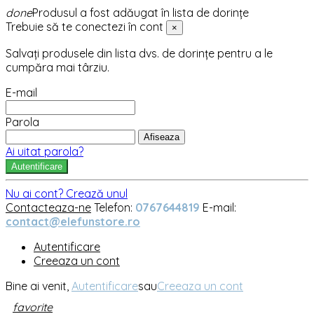
done
Produsul a fost adăugat în lista de dorințe
Trebuie să te conectezi în cont
×
Salvați produsele din lista dvs. de dorințe pentru a le
cumpăra mai târziu.
E-mail
Parola
Afiseaza
Ai uitat parola?
Autentificare
Nu ai cont? Crează unul
Contacteaza-ne
Telefon:
0767644819
E-mail:
contact@elefunstore.ro
Autentificare
Creeaza un cont
Bine ai venit,
Autentificare
sau
Creeaza un cont
favorite