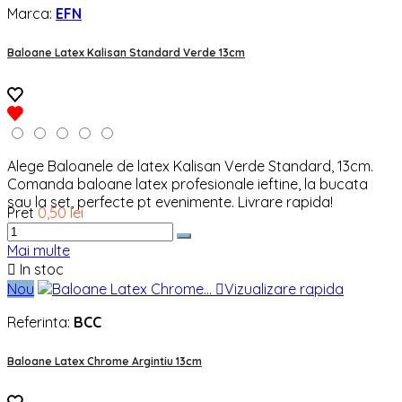
Marca:
EFN
Baloane Latex Kalisan Standard Verde 13cm
Alege Baloanele de latex Kalisan Verde Standard, 13cm.
Comanda baloane latex profesionale ieftine, la bucata
sau la set, perfecte pt evenimente. Livrare rapida!
Pret
0,50 lei
Mai multe

In stoc
Nou

Vizualizare rapida
Referinta:
BCC
Baloane Latex Chrome Argintiu 13cm