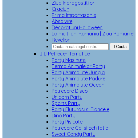
Ziua Indragostitilor
Craciun
Prima Impartasanie
Absolvire
Decoratiuni Halloween
La multi ani Romania | Ziua Romaniei
Revelion

Cauta


Petreceri tematice
Party Masinute
Ferma Animalelor Party
Party Animalute Jungla
Party Animalute Padure
Party Animalute Ocean
Petrecere Disco
Unicorn Party
Sports Party
Party Fluturasi si Floricele
Dino Party
Party Pisicute
Petrecere Cai si Echitatie
Sweet Candy Party