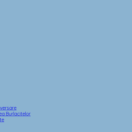
iversare
a Burlacitelor
te