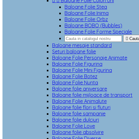


Baloane Folie Culori Uni
Baloane Folie Stea
Baloane Folie Inima
Baloane Folie Orbz
Baloane BOBO (Bubbles)
Baloane Folie Forme Speciale

Caut
Baloane mesaje standard
Seturi baloane folie
Baloane Folie Personaje Animate
Baloane Folie Figurina
Baloane Folie Mini Figurina
Baloane Folie Botez
Baloane Folie Nunta
Baloane folie aniversare
Baloane folie mijloace de transport
Baloane Folie Animalute
Baloane folie flori si fluturi
Baloane folie sampanie
Baloane folie dulciuri
Baloane Folie Love
Baloane folie absolvire
Baloane Folie Diverse