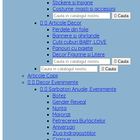
Stickere si Insigne
Costume, masti si accesorii

Cauta


Articole Decor
Perdele din folie
Bannere si ghirlande
Cutii cuburi BABY, LOVE
Panouri cu paiete
Decor Figurine si Litere

Cauta

Cauta
Articole Copii


Decor Evenimente


Sarbatori Anuale, Evenimente
Botez
Gender Reveal
Nunta
Majorat
Petrecerea Burlacitelor
Aniversari
Ziua Indragostitilor
Craciun