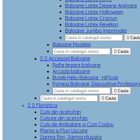
Baloane Latex Desene Animate
Baloane Latex Halloween
Baloane Latex Craciun
Baloane Latex Revelion
Baloane Jumbo Imprimate

Caut
Baloane Modelaj

Cauta


Accesorii Baloane
Rafie legare baloane
Arcada baloane
Butelii Heliu Baloane , HiFloat
Pompa Baloane, Dispozitive Profesion

Cauta

Cauta


Floristica
Cutii din acetofan
Cutiute din acetofan
Cutii de Ambalare și Cutii Cadou
Plante si Flori Uscate
Sarma flori, Sarma plusata