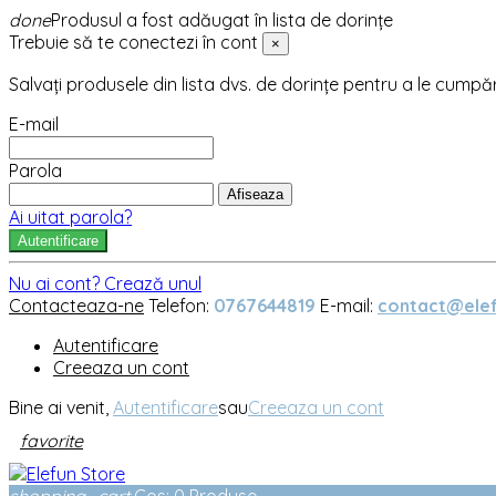
done
Produsul a fost adăugat în lista de dorințe
Trebuie să te conectezi în cont
×
Salvați produsele din lista dvs. de dorințe pentru a le cumpă
E-mail
Parola
Afiseaza
Ai uitat parola?
Autentificare
Nu ai cont? Crează unul
Contacteaza-ne
Telefon:
0767644819
E-mail:
contact@elef
Autentificare
Creeaza un cont
Bine ai venit,
Autentificare
sau
Creeaza un cont
favorite