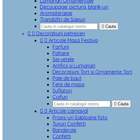
Lumanari Ornamentale
Decoupage, pictura, blank-uri
Aromaterapie
Trandafiri de Sapun

Cauta


Decoratiuni petreceri


Articole Masa Festiva
Farfurii
Pahare
Servetele
Artificii si Lumanari
Decoratiuni Tort si Ornamente Tort
Paie de baut
Fete de masa
Suflatori
Coifuri

Cauta


Articole carnaval
Props-uri Sabloane foto
Tunuri Confetti
Banderole
Confetti