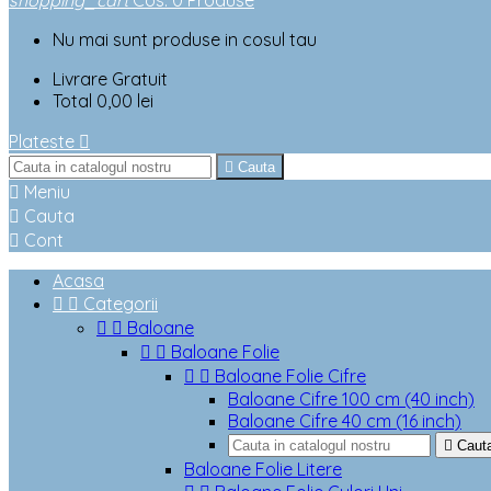
shopping_cart
Cos
:
0
Produse
Nu mai sunt produse in cosul tau
Livrare
Gratuit
Total
0,00 lei
Plateste


Cauta

Meniu

Cauta

Cont
Acasa


Categorii


Baloane


Baloane Folie


Baloane Folie Cifre
Baloane Cifre 100 cm (40 inch)
Baloane Cifre 40 cm (16 inch)

Caut
Baloane Folie Litere