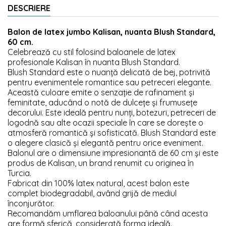
DESCRIERE
Balon de latex jumbo Kalisan, nuanta Blush Standard,
60 cm.
Celebrează cu stil folosind baloanele de latex
profesionale Kalisan în nuanta Blush Standard.
Blush Standard este o nuanță delicată de bej, potrivită
pentru evenimentele romantice sau petreceri elegante.
Această culoare emite o senzație de rafinament și
feminitate, aducând o notă de dulcețe și frumusețe
decorului. Este ideală pentru nunți, botezuri, petreceri de
logodnă sau alte ocazii speciale în care se dorește o
atmosferă romantică și sofisticată. Blush Standard este
o alegere clasică și elegantă pentru orice eveniment.
Balonul are o dimensiune impresionantă de 60 cm și este
produs de Kalisan, un brand renumit cu originea în
Turcia.
Fabricat din 100% latex natural, acest balon este
complet biodegradabil, având grijă de mediul
înconjurător.
Recomandăm umflarea baloanului până când acesta
are formă sferică, considerată forma ideală.