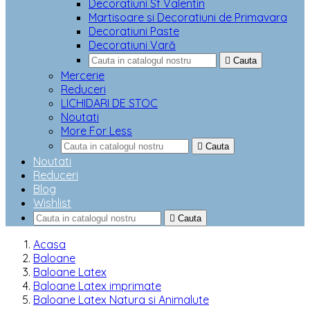
Decoratiuni Sf Valentin
Martisoare si Decoratiuni de Primavara
Decoratiuni Paste
Decoratiuni Vară

Cauta
Mercerie
Reduceri
LICHIDARI DE STOC
Noutati
More For Less

Cauta
Noutati
Reduceri
Blog
Wishlist

Cauta
Acasa
Baloane
Baloane Latex
Baloane Latex imprimate
Baloane Latex Natura si Animalute