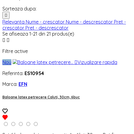
Sorteaza dupa:

Relevanta
Nume - crescator
Nume - descrescator
Pret -
crescator
Pret - descrescator
Se afiseaza 1-21 din 21 produs(e)


Filtre active
Nou

Vizualizare rapida
Referinta:
ES10954
Marca:
EFN
Baloane latex petrecere Caluti, 30cm, 6buc