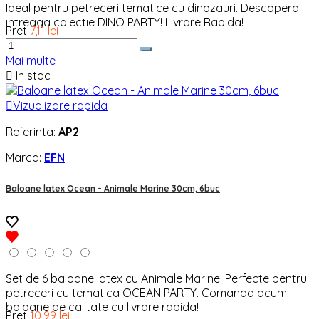
Ideal pentru petreceri tematice cu dinozauri. Descopera
intreaga colectie DINO PARTY! Livrare Rapida!
Pret
7,11 lei
Mai multe

In stoc

Vizualizare rapida
Referinta:
AP2
Marca:
EFN
Baloane latex Ocean - Animale Marine 30cm, 6buc
Set de 6 baloane latex cu Animale Marine. Perfecte pentru
petreceri cu tematica OCEAN PARTY. Comanda acum
baloane de calitate cu livrare rapida!
Pret
10,99 lei