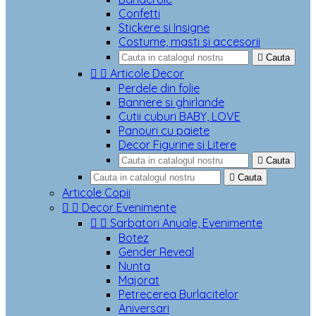
Confetti
Stickere si Insigne
Costume, masti si accesorii

Cauta


Articole Decor
Perdele din folie
Bannere si ghirlande
Cutii cuburi BABY, LOVE
Panouri cu paiete
Decor Figurine si Litere

Cauta

Cauta
Articole Copii


Decor Evenimente


Sarbatori Anuale, Evenimente
Botez
Gender Reveal
Nunta
Majorat
Petrecerea Burlacitelor
Aniversari