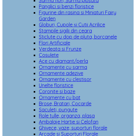
Sarma flori, Sarma plusata
Panglici si benzi floristice
Figurine din rasina si Miniaturi Fairy
Garden
Globuri, Cupole și Cutii Acrilice
Stampile sigilii din ceara
Sticlute cu dop de pluta, borcanele
Flori Artificiale
Verdeata si Frunze
Cosulete
Ace cu diamant/perla
Ornamente cu sarma
Ornamente adezive
Ornamente cu clestisor
Unelte floristice
Coronite si baze
Ornamente cu bat
Brose, Bratari, Cocarde
Saculeti, pungute
Role tulle, organza, plasa
Ambalaje Hartie si Celofan
Ghivece, vaze, suporturi florale
Arcade si Suporturi Florale