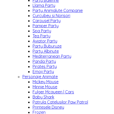
Party Balerine
Llama Party
Party Animalute Companie
Curcubeu si Norisori
Carousel Party
Pamper Party
Spa Party
Tea Party
Aviator Party
Party Buburuze
Party Albinute
Mediterranean Party
Panda Party
Pirates Party
Emoji Party
Personaje Animate
Mickey Mouse
Minnie Mouse
Fulger Mcqueen | Cars
Baby Shark
Patrula Catelusilor Paw Patrol
Printesele Disney
Frozen