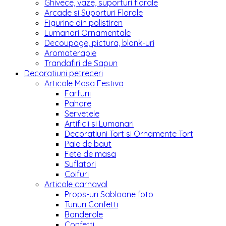
Ghivece, vaze, suporturi florale
Arcade si Suporturi Florale
Figurine din polistiren
Lumanari Ornamentale
Decoupage, pictura, blank-uri
Aromaterapie
Trandafiri de Sapun
Decoratiuni petreceri
Articole Masa Festiva
Farfurii
Pahare
Servetele
Artificii si Lumanari
Decoratiuni Tort si Ornamente Tort
Paie de baut
Fete de masa
Suflatori
Coifuri
Articole carnaval
Props-uri Sabloane foto
Tunuri Confetti
Banderole
Confetti