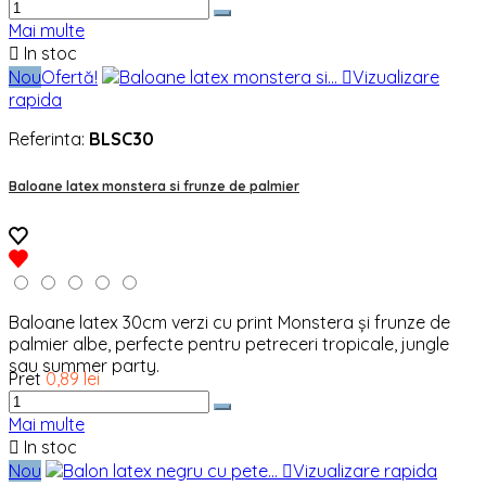
Mai multe

In stoc
Nou
Ofertă!

Vizualizare
rapida
Referinta:
BLSC30
Baloane latex monstera si frunze de palmier
Baloane latex 30cm verzi cu print Monstera și frunze de
palmier albe, perfecte pentru petreceri tropicale, jungle
sau summer party.
Pret
0,89 lei
Mai multe

In stoc
Nou

Vizualizare rapida