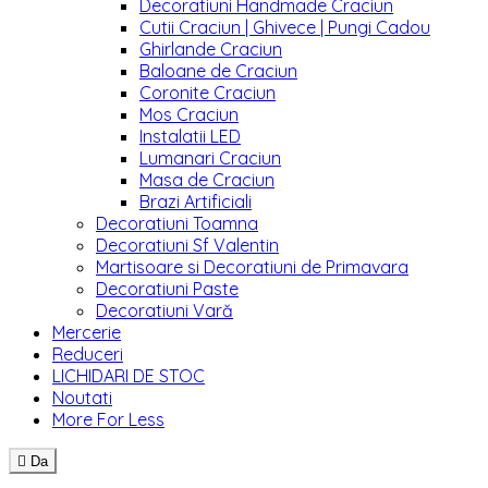
Decoratiuni Handmade Craciun
Cutii Craciun | Ghivece | Pungi Cadou
Ghirlande Craciun
Baloane de Craciun
Coronite Craciun
Mos Craciun
Instalatii LED
Lumanari Craciun
Masa de Craciun
Brazi Artificiali
Decoratiuni Toamna
Decoratiuni Sf Valentin
Martisoare si Decoratiuni de Primavara
Decoratiuni Paste
Decoratiuni Vară
Mercerie
Reduceri
LICHIDARI DE STOC
Noutati
More For Less

Da