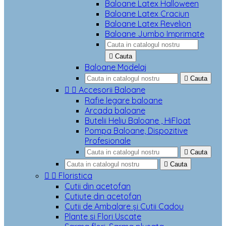
Baloane Latex Halloween
Baloane Latex Craciun
Baloane Latex Revelion
Baloane Jumbo Imprimate

Cauta
Baloane Modelaj

Cauta


Accesorii Baloane
Rafie legare baloane
Arcada baloane
Butelii Heliu Baloane , HiFloat
Pompa Baloane, Dispozitive
Profesionale

Cauta

Cauta


Floristica
Cutii din acetofan
Cutiute din acetofan
Cutii de Ambalare și Cutii Cadou
Plante si Flori Uscate