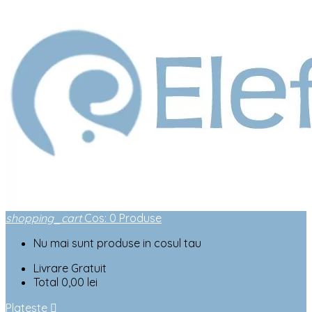
shopping_cart
Cos
:
0
Produse
Nu mai sunt produse in cosul tau
Livrare
Gratuit
Total
0,00 lei
Plateste
