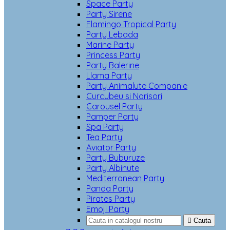
Space Party
Party Sirene
Flamingo Tropical Party
Party Lebada
Marine Party
Princess Party
Party Balerine
Llama Party
Party Animalute Companie
Curcubeu si Norisori
Carousel Party
Pamper Party
Spa Party
Tea Party
Aviator Party
Party Buburuze
Party Albinute
Mediterranean Party
Panda Party
Pirates Party
Emoji Party

Cauta