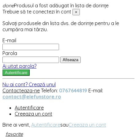
done
Produsul a fost adăugat în lista de dorințe
Trebuie să te conectezi în cont
×
Salvați produsele din lista dvs. de dorințe pentru a le
cumpăra mai târziu.
E-mail
Parola
Afiseaza
Ai uitat parola?
Autentificare
Nu ai cont? Crează unul
Contacteaza-ne
Telefon:
0767644819
E-mail:
contact@elefunstore.ro
Autentificare
Creeaza un cont
Bine ai venit,
Autentificare
sau
Creeaza un cont
favorite