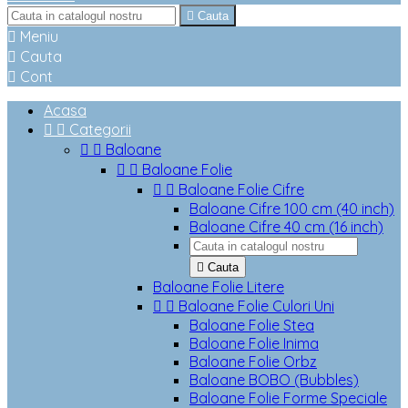

Cauta

Meniu

Cauta

Cont
Acasa


Categorii


Baloane


Baloane Folie


Baloane Folie Cifre
Baloane Cifre 100 cm (40 inch)
Baloane Cifre 40 cm (16 inch)

Cauta
Baloane Folie Litere


Baloane Folie Culori Uni
Baloane Folie Stea
Baloane Folie Inima
Baloane Folie Orbz
Baloane BOBO (Bubbles)
Baloane Folie Forme Speciale