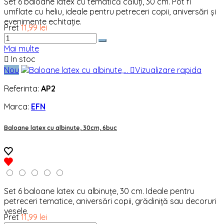
Set 6 baloane latex cu tematică căluți, 30 cm. Pot fi
umflate cu heliu, ideale pentru petreceri copii, aniversări și
evenimente echitație.
Pret
11,99 lei
Mai multe

In stoc
Nou

Vizualizare rapida
Referinta:
AP2
Marca:
EFN
Baloane latex cu albinute, 30cm, 6buc
Set 6 baloane latex cu albinuțe, 30 cm. Ideale pentru
petreceri tematice, aniversări copii, grădiniță sau decoruri
vesele.
Pret
11,99 lei