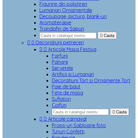
Figurine din polistiren
Lumanari Ornamentale
Decoupage, pictura, blank-uri
Aromaterapie
Trandafiri de Sapun

Cauta


Decoratiuni petreceri


Articole Masa Festiva
Farfurii
Pahare
Servetele
Artificii si Lumanari
Decoratiuni Tort si Ornamente Tort
Paie de baut
Fete de masa
Suflatori
Coifuri

Cauta


Articole carnaval
Props-uri Sabloane foto
Tunuri Confetti
Banderole