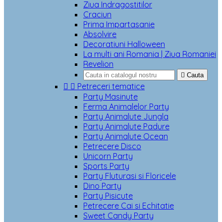
Ziua Indragostitilor
Craciun
Prima Impartasanie
Absolvire
Decoratiuni Halloween
La multi ani Romania | Ziua Romaniei
Revelion

Cauta


Petreceri tematice
Party Masinute
Ferma Animalelor Party
Party Animalute Jungla
Party Animalute Padure
Party Animalute Ocean
Petrecere Disco
Unicorn Party
Sports Party
Party Fluturasi si Floricele
Dino Party
Party Pisicute
Petrecere Cai si Echitatie
Sweet Candy Party