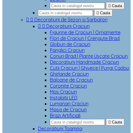

Cauta

Cauta


Decoratiuni de Sezon si Sarbatori


Decoratiuni Craciun
Figurine de Craciun | Ornamente
Flori de Craciun | Crengute Brad
Globuri de Craciun
Panglici Craciun
Conuri Brad | Plante Uscate Craciun
Decoratiuni Handmade Craciun
Cutii Craciun | Ghivece | Pungi Cadou
Ghirlande Craciun
Baloane de Craciun
Coronite Craciun
Mos Craciun
Instalatii LED
Lumanari Craciun
Masa de Craciun
Brazi Artificiali

Cauta
Decoratiuni Toamna