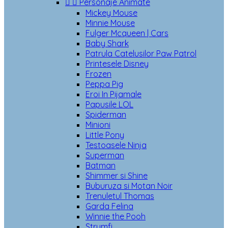


Personaje Animate
Mickey Mouse
Minnie Mouse
Fulger Mcqueen | Cars
Baby Shark
Patrula Catelusilor Paw Patrol
Printesele Disney
Frozen
Peppa Pig
Eroi In Pijamale
Papusile LOL
Spiderman
Minioni
Little Pony
Testoasele Ninja
Superman
Batman
Shimmer si Shine
Buburuza si Motan Noir
Trenuletul Thomas
Garda Felina
Winnie the Pooh
Strumfi