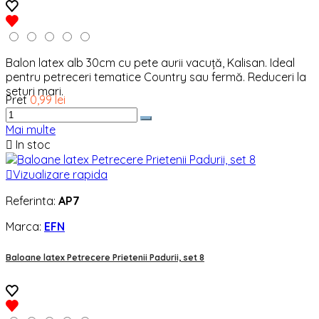
Balon latex alb 30cm cu pete aurii vacuță, Kalisan. Ideal
pentru petreceri tematice Country sau fermă. Reduceri la
seturi mari.
Pret
0,99 lei
Mai multe

In stoc

Vizualizare rapida
Referinta:
AP7
Marca:
EFN
Baloane latex Petrecere Prietenii Padurii, set 8