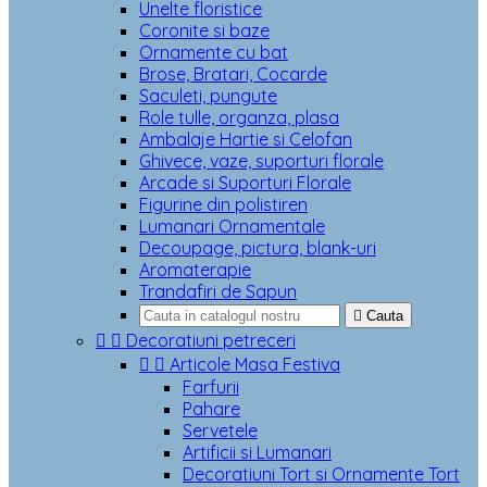
Unelte floristice
Coronite si baze
Ornamente cu bat
Brose, Bratari, Cocarde
Saculeti, pungute
Role tulle, organza, plasa
Ambalaje Hartie si Celofan
Ghivece, vaze, suporturi florale
Arcade si Suporturi Florale
Figurine din polistiren
Lumanari Ornamentale
Decoupage, pictura, blank-uri
Aromaterapie
Trandafiri de Sapun

Cauta


Decoratiuni petreceri


Articole Masa Festiva
Farfurii
Pahare
Servetele
Artificii si Lumanari
Decoratiuni Tort si Ornamente Tort