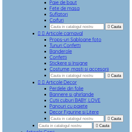
Paie de baut
Fete de masa
Suflatori
Coifuri

Cauta


Articole carnaval
Props-uri Sabloane foto
Tunuri Confetti
Banderole
Confetti
Stickere si Insigne
Costume, masti si accesorii

Cauta


Articole Decor
Perdele din folie
Bannere si ghirlande
Cutii cuburi BABY, LOVE
Panouri cu paiete
Decor Figurine si Litere

Cauta

Cauta