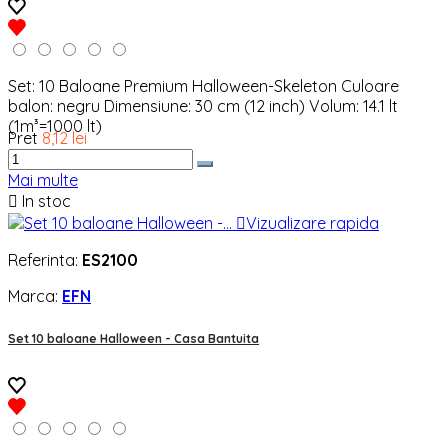
Set: 10 Baloane Premium Halloween-Skeleton Culoare
balon: negru Dimensiune: 30 cm (12 inch) Volum: 14.1 lt
(1m³=1000 lt)
Pret
8,12 lei
Mai multe

In stoc

Vizualizare rapida
Referinta:
ES2100
Marca:
EFN
Set 10 baloane Halloween - Casa Bantuita