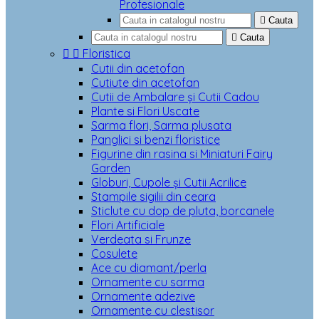
Profesionale

Cauta

Cauta


Floristica
Cutii din acetofan
Cutiute din acetofan
Cutii de Ambalare și Cutii Cadou
Plante si Flori Uscate
Sarma flori, Sarma plusata
Panglici si benzi floristice
Figurine din rasina si Miniaturi Fairy
Garden
Globuri, Cupole și Cutii Acrilice
Stampile sigilii din ceara
Sticlute cu dop de pluta, borcanele
Flori Artificiale
Verdeata si Frunze
Cosulete
Ace cu diamant/perla
Ornamente cu sarma
Ornamente adezive
Ornamente cu clestisor