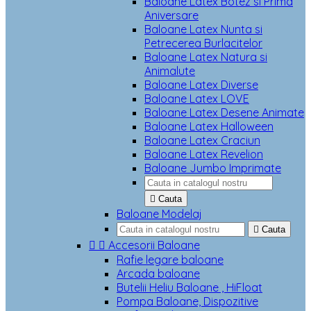
Baloane Latex Botez si Prima
Aniversare
Baloane Latex Nunta si
Petrecerea Burlacitelor
Baloane Latex Natura si
Animalute
Baloane Latex Diverse
Baloane Latex LOVE
Baloane Latex Desene Animate
Baloane Latex Halloween
Baloane Latex Craciun
Baloane Latex Revelion
Baloane Jumbo Imprimate

Cauta
Baloane Modelaj

Cauta


Accesorii Baloane
Rafie legare baloane
Arcada baloane
Butelii Heliu Baloane , HiFloat
Pompa Baloane, Dispozitive