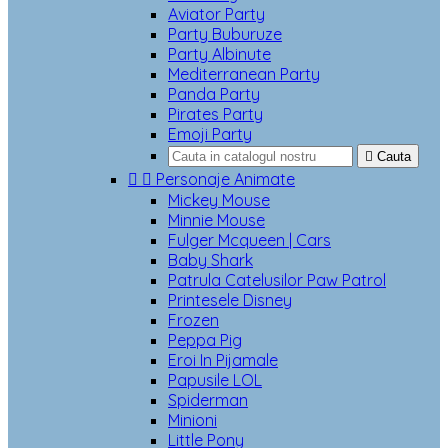
Aviator Party
Party Buburuze
Party Albinute
Mediterranean Party
Panda Party
Pirates Party
Emoji Party

Cauta


Personaje Animate
Mickey Mouse
Minnie Mouse
Fulger Mcqueen | Cars
Baby Shark
Patrula Catelusilor Paw Patrol
Printesele Disney
Frozen
Peppa Pig
Eroi In Pijamale
Papusile LOL
Spiderman
Minioni
Little Pony