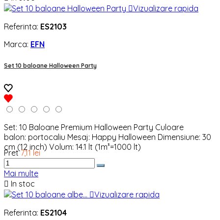

Vizualizare rapida
Referinta:
ES2103
Marca:
EFN
Set 10 baloane Halloween Party
Set: 10 Baloane Premium Halloween Party Culoare
balon: portocaliu Mesaj: Happy Halloween Dimensiune: 30
cm (12 inch) Volum: 14.1 lt (1m³=1000 lt)
Pret
7,11 lei
Mai multe

In stoc

Vizualizare rapida
Referinta:
ES2104