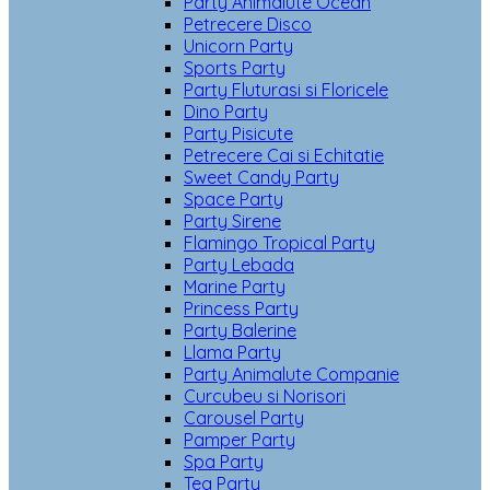
Party Animalute Ocean
Petrecere Disco
Unicorn Party
Sports Party
Party Fluturasi si Floricele
Dino Party
Party Pisicute
Petrecere Cai si Echitatie
Sweet Candy Party
Space Party
Party Sirene
Flamingo Tropical Party
Party Lebada
Marine Party
Princess Party
Party Balerine
Llama Party
Party Animalute Companie
Curcubeu si Norisori
Carousel Party
Pamper Party
Spa Party
Tea Party