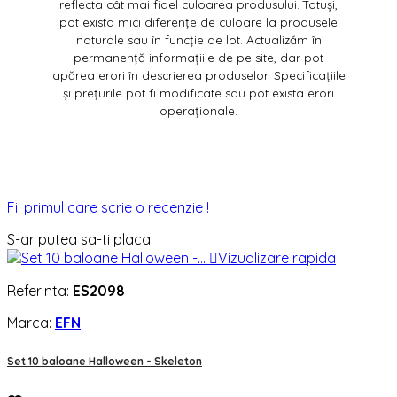
reflecta cât mai fidel culoarea produsului. Totuși,
pot exista mici diferențe de culoare la produsele
naturale sau în funcție de lot. Actualizăm în
permanență informațiile de pe site, dar pot
apărea erori în descrierea produselor. Specificațiile
și prețurile pot fi modificate sau pot exista erori
operaționale.
Fii primul care scrie o recenzie !
S-ar putea sa-ti placa

Vizualizare rapida
Referinta:
ES2098
Marca:
EFN
Set 10 baloane Halloween - Skeleton