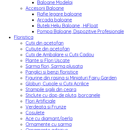
Baloane Modelaj
Accesorii Baloane
Rafie legare baloane
Arcada baloane
Butelii Heliu Baloane , HiFloat
Pompa Baloane, Dispozitive Profesionale
Floristica
Cutii din acetofan
Cutiute din acetofan
Cutii de Ambalare și Cutii Cadou
Plante si Flori Uscate
Sarma flori, Sarma plusata
Panglici si benzi floristice
Figurine din rasina si Miniaturi Fairy Garden
Globuri, Cupole și Cutii Acrilice
Stampile sigilii din ceara
Sticlute cu dop de pluta, borcanele
Flori Artificiale
Verdeata si Frunze
Cosulete
Ace cu diamant/perla
Ornamente cu sarma