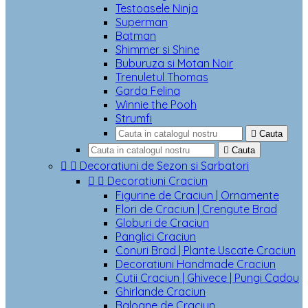
Testoasele Ninja
Superman
Batman
Shimmer si Shine
Buburuza si Motan Noir
Trenuletul Thomas
Garda Felina
Winnie the Pooh
Strumfi

Cauta

Cauta


Decoratiuni de Sezon si Sarbatori


Decoratiuni Craciun
Figurine de Craciun | Ornamente
Flori de Craciun | Crengute Brad
Globuri de Craciun
Panglici Craciun
Conuri Brad | Plante Uscate Craciun
Decoratiuni Handmade Craciun
Cutii Craciun | Ghivece | Pungi Cadou
Ghirlande Craciun
Baloane de Craciun