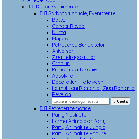
Articole Copii


Decor Evenimente


Sarbatori Anuale, Evenimente
Botez
Gender Reveal
Nunta
Majorat
Petrecerea Burlacitelor
Aniversari
Ziua Indragostitilor
Craciun
Prima Impartasanie
Absolvire
Decoratiuni Halloween
La multi ani Romania | Ziua Romaniei
Revelion

Cauta


Petreceri tematice
Party Masinute
Ferma Animalelor Party
Party Animalute Jungla
Party Animalute Padure