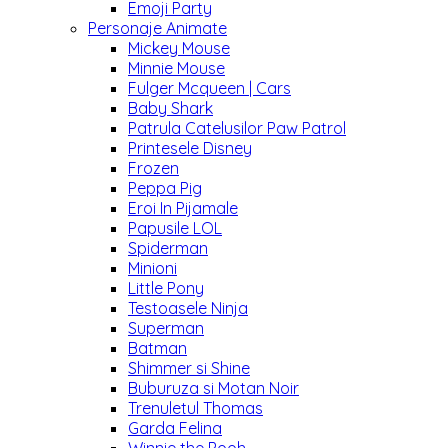
Emoji Party
Personaje Animate
Mickey Mouse
Minnie Mouse
Fulger Mcqueen | Cars
Baby Shark
Patrula Catelusilor Paw Patrol
Printesele Disney
Frozen
Peppa Pig
Eroi In Pijamale
Papusile LOL
Spiderman
Minioni
Little Pony
Testoasele Ninja
Superman
Batman
Shimmer si Shine
Buburuza si Motan Noir
Trenuletul Thomas
Garda Felina