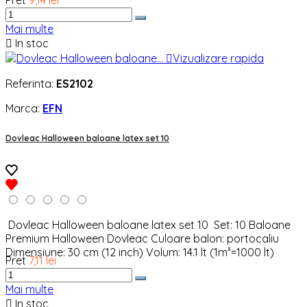
Pret
9,14 lei
Mai multe

In stoc

Vizualizare rapida
Referinta:
ES2102
Marca:
EFN
Dovleac Halloween baloane latex set 10
Dovleac Halloween baloane latex set 10 Set: 10 Baloane
Premium Halloween Dovleac Culoare balon: portocaliu
Dimensiune: 30 cm (12 inch) Volum: 14.1 lt (1m³=1000 lt)
Pret
7,11 lei
Mai multe

In stoc