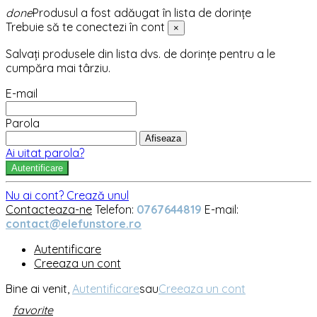
done
Produsul a fost adăugat în lista de dorințe
Trebuie să te conectezi în cont
×
Salvați produsele din lista dvs. de dorințe pentru a le
cumpăra mai târziu.
E-mail
Parola
Afiseaza
Ai uitat parola?
Autentificare
Nu ai cont? Crează unul
Contacteaza-ne
Telefon:
0767644819
E-mail:
contact@elefunstore.ro
Autentificare
Creeaza un cont
Bine ai venit,
Autentificare
sau
Creeaza un cont
favorite