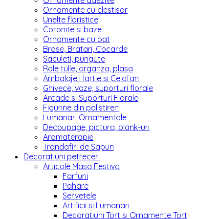
Ornamente adezive
Ornamente cu clestisor
Unelte floristice
Coronite si baze
Ornamente cu bat
Brose, Bratari, Cocarde
Saculeti, pungute
Role tulle, organza, plasa
Ambalaje Hartie si Celofan
Ghivece, vaze, suporturi florale
Arcade si Suporturi Florale
Figurine din polistiren
Lumanari Ornamentale
Decoupage, pictura, blank-uri
Aromaterapie
Trandafiri de Sapun
Decoratiuni petreceri
Articole Masa Festiva
Farfurii
Pahare
Servetele
Artificii si Lumanari
Decoratiuni Tort si Ornamente Tort