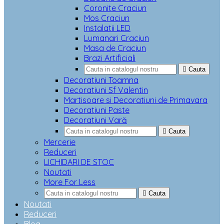
Coronite Craciun
Mos Craciun
Instalatii LED
Lumanari Craciun
Masa de Craciun
Brazi Artificiali

Cauta
Decoratiuni Toamna
Decoratiuni Sf Valentin
Martisoare si Decoratiuni de Primavara
Decoratiuni Paste
Decoratiuni Vară

Cauta
Mercerie
Reduceri
LICHIDARI DE STOC
Noutati
More For Less

Cauta
Noutati
Reduceri