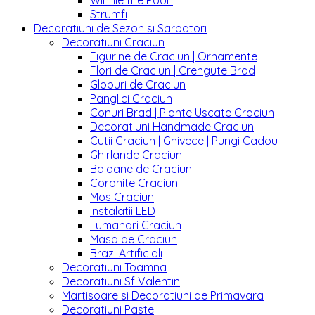
Winnie the Pooh
Strumfi
Decoratiuni de Sezon si Sarbatori
Decoratiuni Craciun
Figurine de Craciun | Ornamente
Flori de Craciun | Crengute Brad
Globuri de Craciun
Panglici Craciun
Conuri Brad | Plante Uscate Craciun
Decoratiuni Handmade Craciun
Cutii Craciun | Ghivece | Pungi Cadou
Ghirlande Craciun
Baloane de Craciun
Coronite Craciun
Mos Craciun
Instalatii LED
Lumanari Craciun
Masa de Craciun
Brazi Artificiali
Decoratiuni Toamna
Decoratiuni Sf Valentin
Martisoare si Decoratiuni de Primavara
Decoratiuni Paste