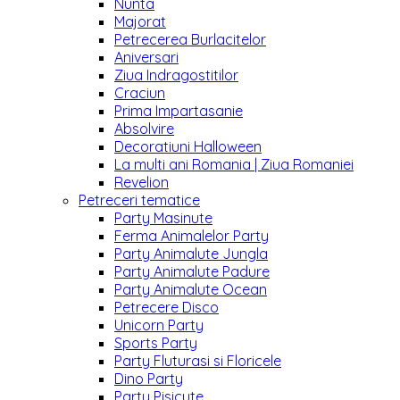
Nunta
Majorat
Petrecerea Burlacitelor
Aniversari
Ziua Indragostitilor
Craciun
Prima Impartasanie
Absolvire
Decoratiuni Halloween
La multi ani Romania | Ziua Romaniei
Revelion
Petreceri tematice
Party Masinute
Ferma Animalelor Party
Party Animalute Jungla
Party Animalute Padure
Party Animalute Ocean
Petrecere Disco
Unicorn Party
Sports Party
Party Fluturasi si Floricele
Dino Party
Party Pisicute