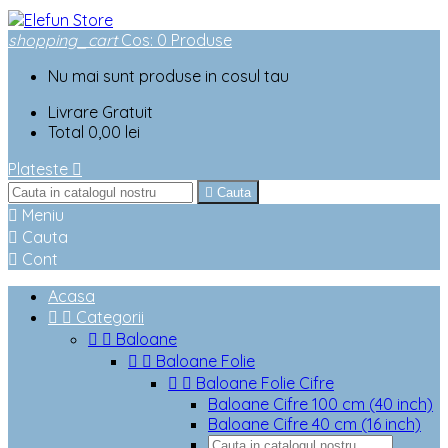
shopping_cart
Cos
:
0
Produse
Nu mai sunt produse in cosul tau
Livrare
Gratuit
Total
0,00 lei
Plateste


Cauta

Meniu

Cauta

Cont
Acasa


Categorii


Baloane


Baloane Folie


Baloane Folie Cifre
Baloane Cifre 100 cm (40 inch)
Baloane Cifre 40 cm (16 inch)