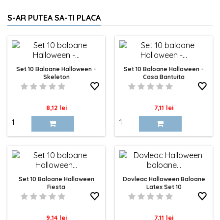
S-AR PUTEA SA-TI PLACA
Set 10 Baloane Halloween -
Set 10 Baloane Halloween -
Skeleton
Casa Bantuita
Pret
Pret
8,12 lei
7,11 lei
Set 10 Baloane Halloween
Dovleac Halloween Baloane
Fiesta
Latex Set 10
Pret
Pret
9,14 lei
7,11 lei