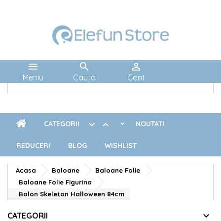



Meniu
Cauta
Cont


CATEGORII
NOUTATI
REDUCERI
BLOG
WISHLIST
Acasa
Baloane
Baloane Folie
Baloane Folie Figurina
Balon Skeleton Halloween 84cm
CATEGORII