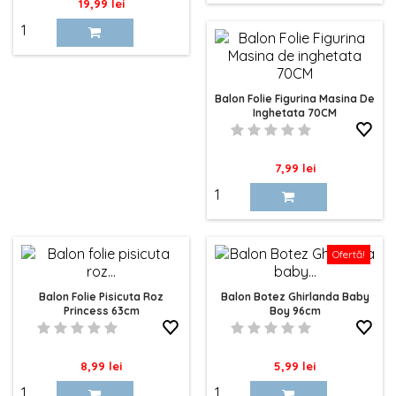
Pret
19,99 lei
Balon Folie Figurina Masina De
Inghetata 70CM
Pret
7,99 lei
Ofertă!
Balon Folie Pisicuta Roz
Balon Botez Ghirlanda Baby
Princess 63cm
Boy 96cm
Pret
Pret
8,99 lei
5,99 lei