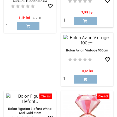
Auriu Cu Fundita Rosie
Pret
7,99 lei
Pret
Pret
6,19 lei
12,19 lei
de
baza
Balon Avion Vintage 100cm
Pret
8,12 lei
Ofertă!
Ofertă!
Balon Figurina Elefant White
And Gold 61cm