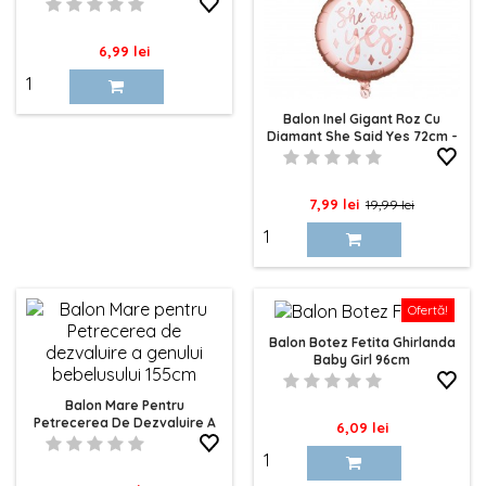
Pret
6,99 lei
Balon Inel Gigant Roz Cu
Diamant She Said Yes 72cm -
Petrecerea Burlacitelor
Pret
Pret
7,99 lei
19,99 lei
de
baza
Ofertă!
Balon Botez Fetita Ghirlanda
Baby Girl 96cm
Balon Mare Pentru
Petrecerea De Dezvaluire A
Pret
6,09 lei
Genului Bebelusului 155cm