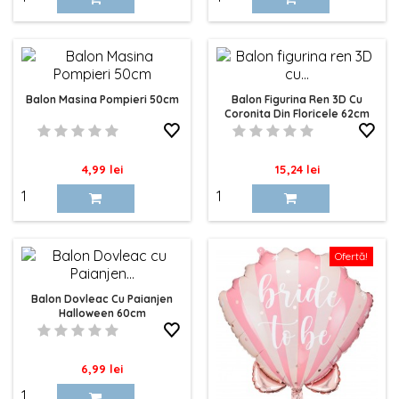
Balon Masina Pompieri 50cm
Balon Figurina Ren 3D Cu
Coronita Din Floricele 62cm
Pret
Pret
4,99 lei
15,24 lei
Ofertă!
Balon Dovleac Cu Paianjen
Halloween 60cm
Pret
6,99 lei