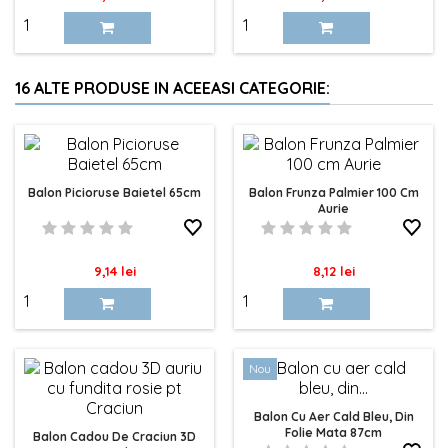
16 ALTE PRODUSE IN ACEEASI CATEGORIE:
Balon Picioruse Baietel 65cm
Balon Frunza Palmier 100 Cm
Aurie
Pret
Pret
9,14 lei
8,12 lei
Nou
Balon Cu Aer Cald Bleu, Din
Folie Mata 87cm
Balon Cadou De Craciun 3D