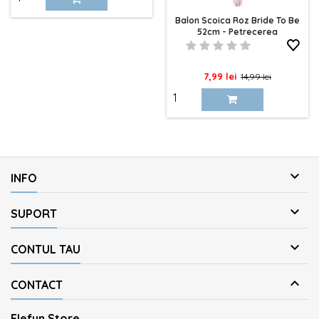
Balon Scoica Roz Bride To Be
52cm - Petrecerea
Burlacitelor
Pret
Pret
7,99 lei
14,99 lei
de
baza

INFO

SUPORT

CONTUL TAU

CONTACT
Elefun Store