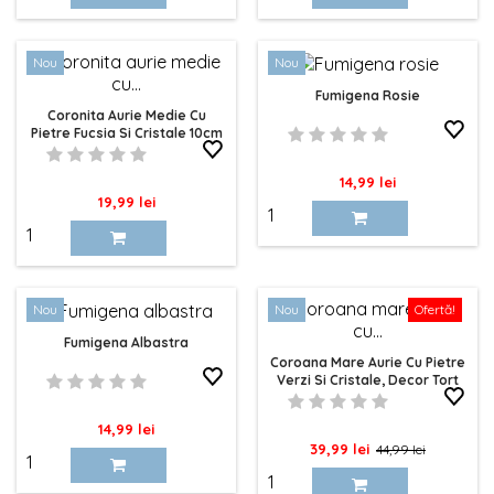
Nou
Nou
Fumigena Rosie
Coronita Aurie Medie Cu
Pietre Fucsia Si Cristale 10cm
Pret
14,99 lei
Pret
19,99 lei
Nou
Nou
Ofertă!
Fumigena Albastra
Coroana Mare Aurie Cu Pietre
Verzi Si Cristale, Decor Tort
15cm
Pret
14,99 lei
Pret
Pret
39,99 lei
44,99 lei
de