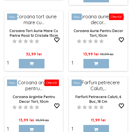
baza
Nou
Nou
Ofertă!
Coroana Tort Aurie Mare Cu
Coroana Aurie Pentru Decor
Pietre Rosii Si Cristale 15cm
Tort, 10cm
Pret
Pret
Pret
32,99 lei
13,99 lei
19,99 lei
de
baza
Nou
Ofertă!
Nou
Coroana Argintie Pentru
Farfurii Petrecere Caluti, 6
Decor Tort, 10cm
Buc, 18 Cm
Pret
Pret
Pret
13,99 lei
11,99 lei
19,99 lei
de