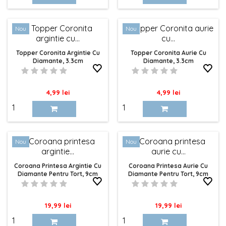
fiecare petrecere. Indiferent dacă organizați o nuntă
de vis, o aniversare specială sau doar o cină cu
Nou
Nou
prietenii, suntem aici pentru a vă ajuta să faceți
fiecare bucățică de tort și fiecare pahar de
șampanie memorabil.
Topper Coronita Argintie Cu
Topper Coronita Aurie Cu
Diamante, 3.3cm
Diamante, 3.3cm
Nu uitați că detaliile contează, iar Elefun Store este
partenerul dvs. de încredere pentru a aduce acele
detalii strălucitoare în fiecare petrecere. Descoperiți
Pret
Pret
4,99 lei
4,99 lei
acum colecția noastră impresionantă de Articole de
Masă Festivă și pregătiți-vă pentru a surprinde și
încânta la următorul eveniment!
Nou
Nou
Coroana Printesa Argintie Cu
Coroana Printesa Aurie Cu
Diamante Pentru Tort, 9cm
Diamante Pentru Tort, 9cm
Pret
Pret
19,99 lei
19,99 lei