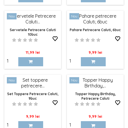
baza
Nou
Nou
Servetele Petrecere Caluti
Pahare Petrecere Caluti, 6buc
10buc
Pret
Pret
11,99 lei
9,99 lei
Nou
Nou
Set Toppere Petrecere Caluti,
Topper Happy Birthday,
9buc
Petrecere Caluti
Pret
Pret
9,99 lei
9,99 lei