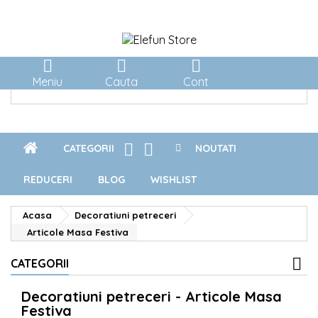



Meniu
Cauta
Cont


CATEGORII
NOUTATI
REDUCERI
BLOG
WISHLIST
Acasa
Decoratiuni petreceri
Articole Masa Festiva
CATEGORII
Decoratiuni petreceri - Articole Masa
Festiva