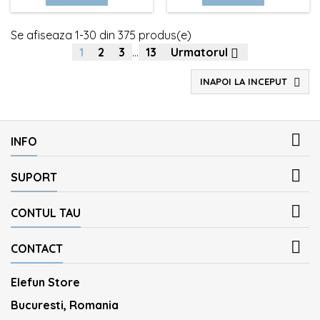
Se afiseaza 1-30 din 375 produs(e)
1
2
3
…
13
Urmatorul

INAPOI LA INCEPUT


INFO

SUPORT

CONTUL TAU

CONTACT
Elefun Store
Bucuresti, Romania