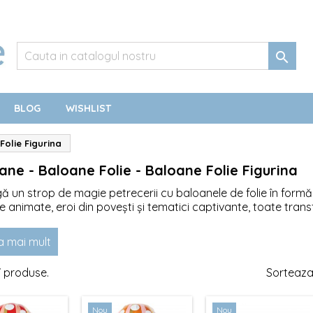

BLOG
WISHLIST
Folie Figurina
ane - Baloane Folie - Baloane Folie Figurina
 un strop de magie petrecerii cu baloanele de folie în formă 
 animate, eroi din povești și tematici captivante, toate tran
zezi o petrecere pentru copii sau vrei să aduci un zâmbet pe
 unic. Cu detaliile lor îngrijite și culorile strălucitoare, balo
a mai mult
ajele preferate în centrul atenției.
7 produse.
Sorteaza
Nou
Nou