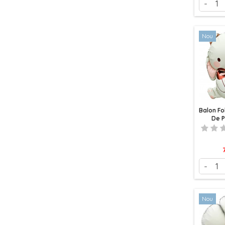
-
Nou
Balon Fo
De 
P
-
Nou