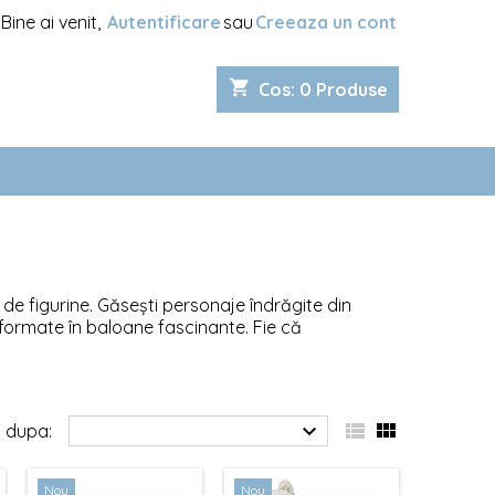
Bine ai venit,
Autentificare
sau
Creeaza un cont
shopping_cart
Cos
:
0
Produse
de figurine. Găsești personaje îndrăgite din
sformate în baloane fascinante. Fie că
 chipul prietenilor, aceste baloane adaugă un
anele figurine sunt perfecte pentru a aduce



 dupa:
Nou
Nou