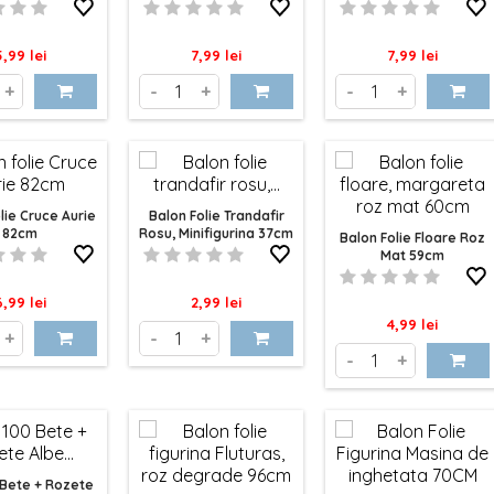
ret
Pret
Pret
5,99 lei
7,99 lei
7,99 lei
+
-
+
-
+
lie Cruce Aurie
Balon Folie Trandafir
82cm
Rosu, Minifigurina 37cm
Balon Folie Floare Roz
Mat 59cm
ret
Pret
6,99 lei
2,99 lei
Pret
4,99 lei
+
-
+
-
+
 Bete + Rozete