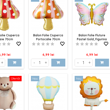
olie Ciuperca
Balon Folie Ciuperca
Balon Folie Fluture
sie 70cm
Portocalie 70cm
Pastel Gold, Figurina
79cm
ret
Pret
Pret
6,99 lei
6,99 lei
6,99 lei
+
-
+
-
+
Ofertă!
Nou
Nou