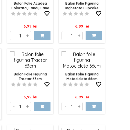
Balon Folie Acadea
Balon Folie Figurina
Colorata, Candy Cane
Inghetata Cupcake
74cm
60cm
Pret
Pret
6,99 lei
6,99 lei
-
+
-
+
Balon Folie Figurina
Balon Folie Figurina
Tractor 63cm
Motocicleta 66cm
Pret
Pret
6,99 lei
6,99 lei
-
+
-
+