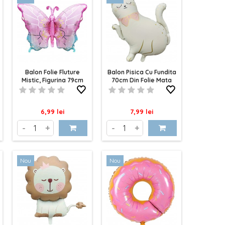
Balon Folie Fluture
Balon Pisica Cu Fundita
Mistic, Figurina 79cm
70cm Din Folie Mata
Pret
Pret
6,99 lei
7,99 lei
-
+
-
+
Nou
Nou