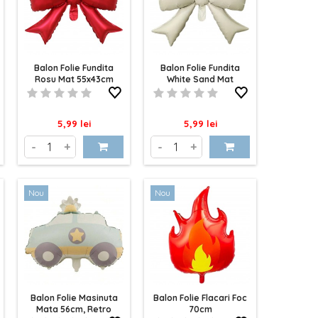
Balon Folie Fundita
Balon Folie Fundita
Rosu Mat 55x43cm
White Sand Mat
55x43cm
Pret
Pret
5,99 lei
5,99 lei
-
+
-
+
Nou
Nou
Balon Folie Masinuta
Balon Folie Flacari Foc
Mata 56cm, Retro
70cm