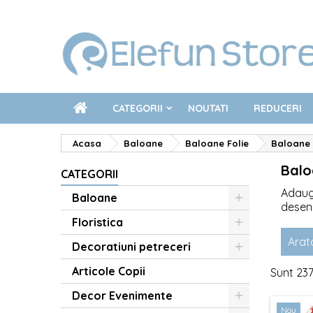
CATEGORII
NOUTATI
REDUCERI
Acasa
Baloane
Baloane Folie
Baloane 
Balo
CATEGORII
Adaugă
Baloane
desene
organi
Floristica
farmec
Arat
Decoratiuni petreceri
person
Articole Copii
Sunt 23
Decor Evenimente
Nou