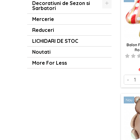
Decoratiuni de Sezon si
Sarbatori
Mercerie
Reduceri
LICHIDARI DE STOC
Balon F
Ro
Noutati
More For Less
P
-
Nou