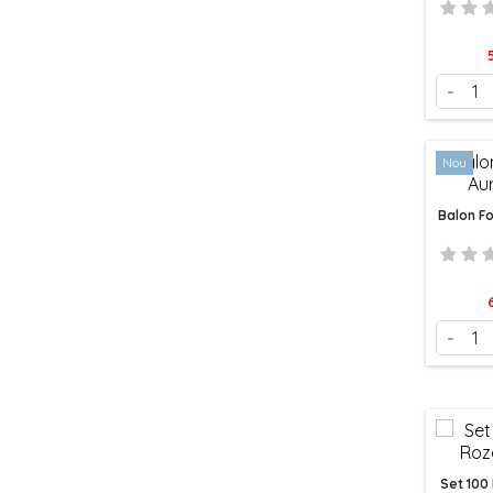
P
-
Nou
Balon Fo
P
-
Set 100