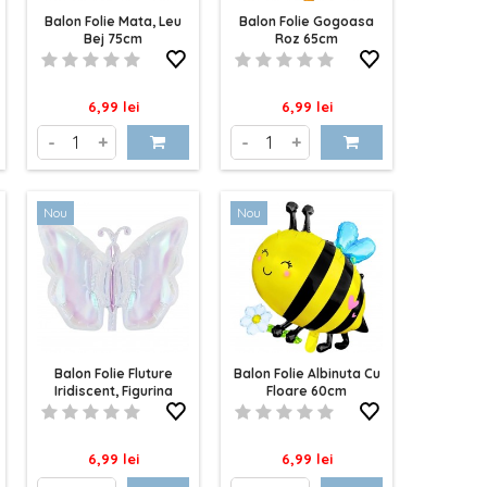
Balon Folie Mata, Leu
Balon Folie Gogoasa
Bej 75cm
Roz 65cm
Pret
Pret
6,99 lei
6,99 lei
-
+
-
+
Nou
Nou
Balon Folie Fluture
Balon Folie Albinuta Cu
Iridiscent, Figurina
Floare 60cm
74cm
Pret
Pret
6,99 lei
6,99 lei