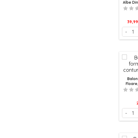
Albe Din
Pret
39,99
-
Balon
Floare
P
-