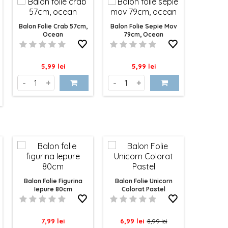
Balon Folie Crab 57cm,
Balon Folie Sepie Mov
Ocean
79cm, Ocean
Pret
Pret
5,99 lei
5,99 lei
-
+
-
+
Balon Folie Figurina
Balon Folie Unicorn
Iepure 80cm
Colorat Pastel
Pret
Pret
Pret
7,99 lei
6,99 lei
8,99 lei