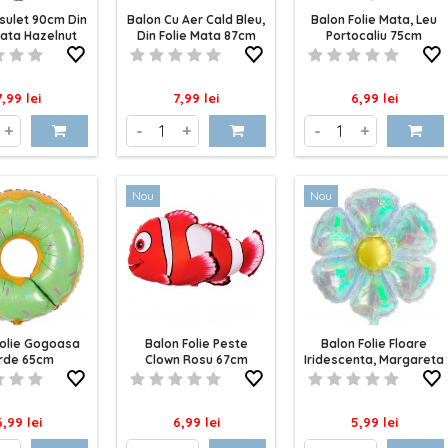
sulet 90cm Din
Balon Cu Aer Cald Bleu,
Balon Folie Mata, Leu
Mata Hazelnut
Din Folie Mata 87cm
Portocaliu 75cm
ret
Pret
Pret
7,99 lei
7,99 lei
6,99 lei
+
-
+
-
+
Nou
Nou
Folie Gogoasa
Balon Folie Peste
Balon Folie Floare
rde 65cm
Clown Rosu 67cm
Iridescenta, Margareta
59cm
ret
Pret
Pret
6,99 lei
6,99 lei
5,99 lei