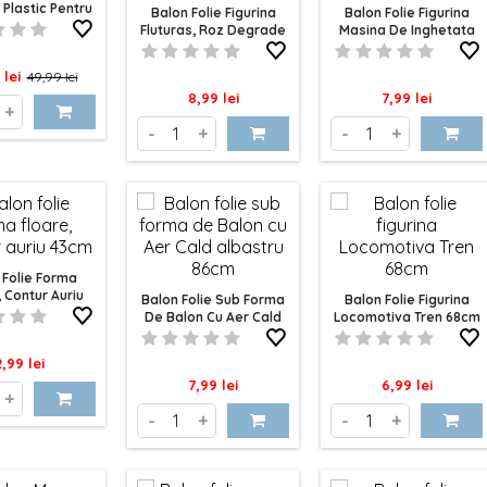
 Plastic Pentru
Balon Folie Figurina
Balon Folie Figurina
Baloane
Fluturas, Roz Degrade
Masina De Inghetata
96cm
70CM
Pret
 lei
49,99 lei
Pret
Pret
8,99 lei
7,99 lei
de
+
-
+
-
+
baza
 Folie Forma
, Contur Auriu
Balon Folie Sub Forma
Balon Folie Figurina
43cm
De Balon Cu Aer Cald
Locomotiva Tren 68cm
Albastru 86cm
ret
2,99 lei
Pret
Pret
7,99 lei
6,99 lei
+
-
+
-
+