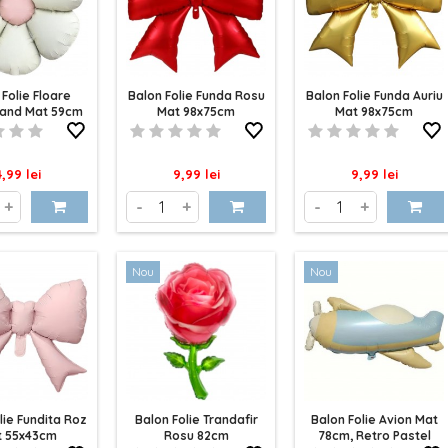
 Folie Floare
Balon Folie Funda Rosu
Balon Folie Funda Auriu
Sand Mat 59cm
Mat 98x75cm
Mat 98x75cm
ret
Pret
Pret
4,99 lei
9,99 lei
9,99 lei
+
-
+
-
+
Nou
Nou
lie Fundita Roz
Balon Folie Trandafir
Balon Folie Avion Mat
t 55x43cm
Rosu 82cm
78cm, Retro Pastel