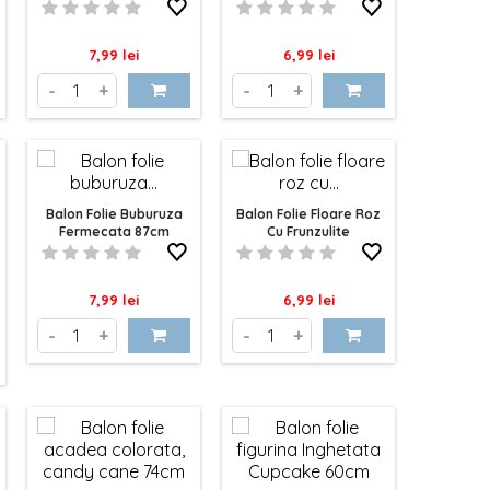
Pastel
Pret
Pret
7,99 lei
6,99 lei
-
+
-
+
Balon Folie Buburuza
Balon Folie Floare Roz
Fermecata 87cm
Cu Frunzulite
Pret
Pret
7,99 lei
6,99 lei
-
+
-
+