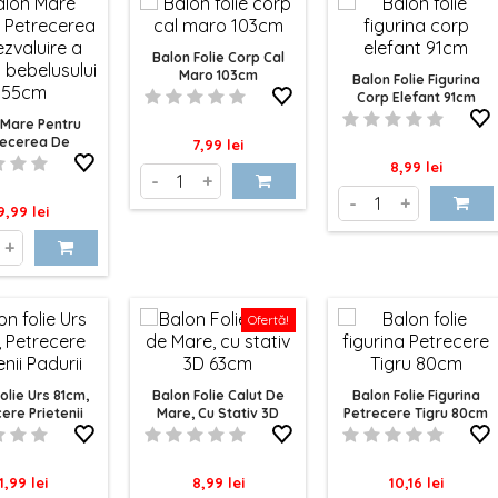
Balon Folie Corp Cal
Maro 103cm
Balon Folie Figurina
Corp Elefant 91cm
 Mare Pentru
recerea De
Pret
7,99 lei
ire A Genului
Pret
8,99 lei
usului 155cm
-
+
-
+
ret
9,99 lei
+
Ofertă!
olie Urs 81cm,
Balon Folie Calut De
Balon Folie Figurina
ere Prietenii
Mare, Cu Stativ 3D
Petrecere Tigru 80cm
Padurii
63cm
ret
Pret
Pret
1,99 lei
8,99 lei
10,16 lei