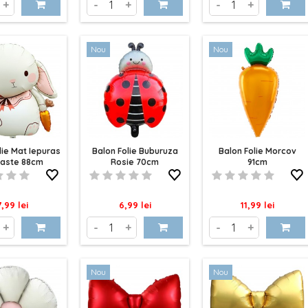
+
-
+
-
+
Nou
Nou
lie Mat Iepuras
Balon Folie Buburuza
Balon Folie Morcov
Paste 88cm
Rosie 70cm
91cm
ret
Pret
Pret
7,99 lei
6,99 lei
11,99 lei
+
-
+
-
+
Nou
Nou