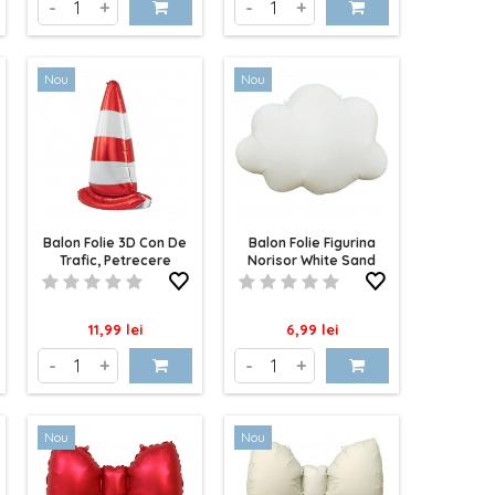
-
+
-
+
Nou
Nou
Balon Folie 3D Con De
Balon Folie Figurina
Trafic, Petrecere
Norisor White Sand
Masini
Mat 69cm
Pret
Pret
11,99 lei
6,99 lei
-
+
-
+
Nou
Nou