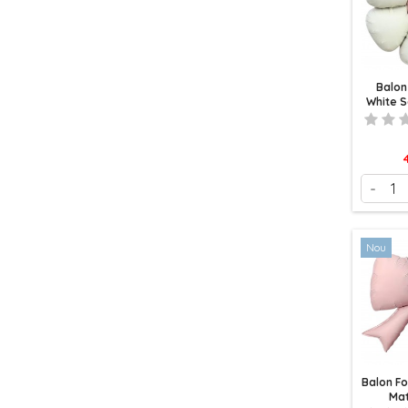
Balon
White 
P
-
Nou
Balon Fo
Ma