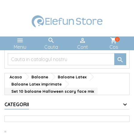



shopping_cart
0
Meniu
Cauta
Cont
Cos

Acasa
Baloane
Baloane Latex
Baloane Latex imprimate
Set 10 baloane Halloween scary face mix
CATEGORII