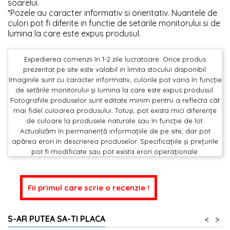
soarelui.
*Pozele au caracter informativ si orientativ. Nuantele de
culori pot fi diferite in functie de setarile monitorului si de
lumina la care este expus produsul.
Expedierea comenzii în 1-2 zile lucratoare. Orice produs
prezentat pe site este valabil in limita stocului disponibil.
Imaginile sunt cu caracter informativ, culorile pot varia în funcție
de setările monitorului și lumina la care este expus produsul.
Fotografiile produselor sunt editate minim pentru a reflecta cât
mai fidel culoarea produsului. Totuși, pot exista mici diferențe
de culoare la produsele naturale sau în funcție de lot.
Actualizăm în permanență informațiile de pe site, dar pot
apărea erori în descrierea produselor. Specificațiile și prețurile
pot fi modificate sau pot exista erori operaționale.
Fii primul care scrie o recenzie !
S-AR PUTEA SA-TI PLACA
<
>