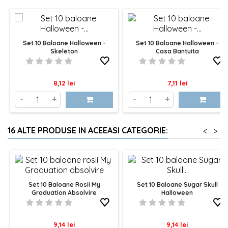
Set 10 Baloane Halloween -
Set 10 Baloane Halloween -
Skeleton
Casa Bantuita
Pret
Pret
8,12 lei
7,11 lei
-
+
-
+
16 ALTE PRODUSE IN ACEEASI CATEGORIE:
<
>
Set 10 Baloane Rosii My
Set 10 Baloane Sugar Skull
Graduation Absolvire
Halloween
Pret
Pret
9,14 lei
9,14 lei