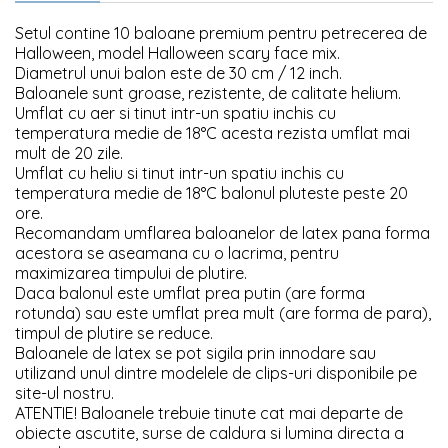
Setul contine 10 baloane premium pentru petrecerea de
Halloween, model Halloween scary face mix.
Diametrul unui balon este de 30 cm / 12 inch.
Baloanele sunt groase, rezistente, de calitate helium.
Umflat cu aer si tinut intr-un spatiu inchis cu
temperatura medie de 18°C acesta rezista umflat mai
mult de 20 zile.
Umflat cu heliu si tinut intr-un spatiu inchis cu
temperatura medie de 18°C balonul pluteste peste 20
ore.
Recomandam umflarea baloanelor de latex pana forma
acestora se aseamana cu o lacrima, pentru
maximizarea timpului de plutire.
Daca balonul este umflat prea putin (are forma
rotunda) sau este umflat prea mult (are forma de para),
timpul de plutire se reduce.
Baloanele de latex se pot sigila prin innodare sau
utilizand unul dintre modelele de clips-uri disponibile pe
site-ul nostru.
ATENTIE! Baloanele trebuie tinute cat mai departe de
obiecte ascutite, surse de caldura si lumina directa a