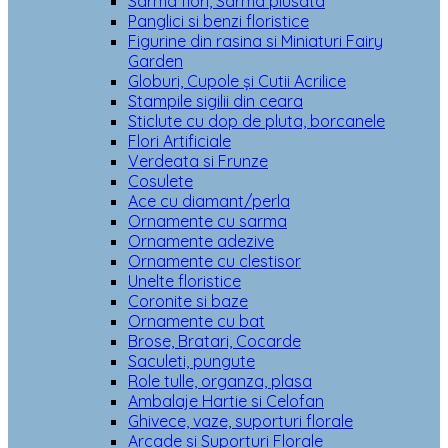
Sarma flori, Sarma plusata
Panglici si benzi floristice
Figurine din rasina si Miniaturi Fairy
Garden
Globuri, Cupole și Cutii Acrilice
Stampile sigilii din ceara
Sticlute cu dop de pluta, borcanele
Flori Artificiale
Verdeata si Frunze
Cosulete
Ace cu diamant/perla
Ornamente cu sarma
Ornamente adezive
Ornamente cu clestisor
Unelte floristice
Coronite si baze
Ornamente cu bat
Brose, Bratari, Cocarde
Saculeti, pungute
Role tulle, organza, plasa
Ambalaje Hartie si Celofan
Ghivece, vaze, suporturi florale
Arcade si Suporturi Florale