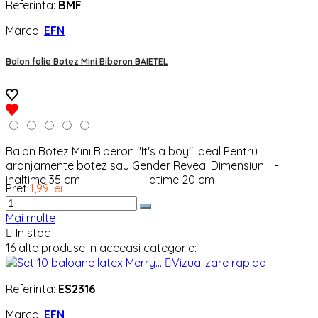
Referinta:
BMF
Marca:
EFN
Balon folie Botez Mini Biberon BAIETEL
Balon Botez Mini Biberon "It's a boy" Ideal Pentru
aranjamente botez sau Gender Reveal Dimensiuni : -
inaltime 35 cm - latime 20 cm
Pret
1,99 lei
Mai multe

In stoc
16 alte produse in aceeasi categorie:

Vizualizare rapida
Referinta:
ES2316
Marca:
EFN