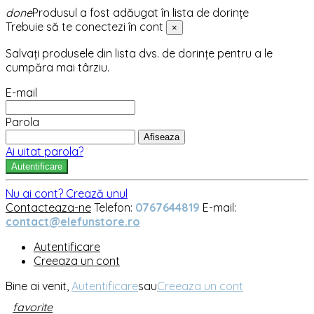
done
Produsul a fost adăugat în lista de dorințe
Trebuie să te conectezi în cont
×
Salvați produsele din lista dvs. de dorințe pentru a le
cumpăra mai târziu.
E-mail
Parola
Afiseaza
Ai uitat parola?
Autentificare
Nu ai cont? Crează unul
Contacteaza-ne
Telefon:
0767644819
E-mail:
contact@elefunstore.ro
Autentificare
Creeaza un cont
Bine ai venit,
Autentificare
sau
Creeaza un cont
favorite