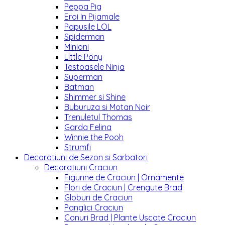
Peppa Pig
Eroi In Pijamale
Papusile LOL
Spiderman
Minioni
Little Pony
Testoasele Ninja
Superman
Batman
Shimmer si Shine
Buburuza si Motan Noir
Trenuletul Thomas
Garda Felina
Winnie the Pooh
Strumfi
Decoratiuni de Sezon si Sarbatori
Decoratiuni Craciun
Figurine de Craciun | Ornamente
Flori de Craciun | Crengute Brad
Globuri de Craciun
Panglici Craciun
Conuri Brad | Plante Uscate Craciun