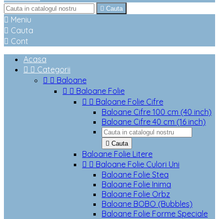

Cauta

Meniu

Cauta

Cont
Acasa


Categorii


Baloane


Baloane Folie


Baloane Folie Cifre
Baloane Cifre 100 cm (40 inch)
Baloane Cifre 40 cm (16 inch)

Cauta
Baloane Folie Litere


Baloane Folie Culori Uni
Baloane Folie Stea
Baloane Folie Inima
Baloane Folie Orbz
Baloane BOBO (Bubbles)
Baloane Folie Forme Speciale