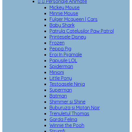


Personaje Animate
Mickey Mouse
Minnie Mouse
Fulger Mcqueen | Cars
Baby Shark
Patrula Catelusilor Paw Patrol
Printesele Disney
Frozen
Peppa Pig
Eroi In Pijamale
Papusile LOL
Spiderman
Minioni
Little Pony
Testoasele Ninja
Superman
Batman
Shimmer si Shine
Buburuza si Motan Noir
Trenuletul Thomas
Garda Felina
Winnie the Pooh
Strumfi