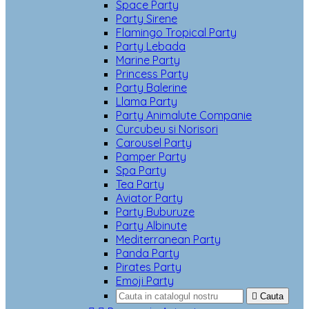
Space Party
Party Sirene
Flamingo Tropical Party
Party Lebada
Marine Party
Princess Party
Party Balerine
Llama Party
Party Animalute Companie
Curcubeu si Norisori
Carousel Party
Pamper Party
Spa Party
Tea Party
Aviator Party
Party Buburuze
Party Albinute
Mediterranean Party
Panda Party
Pirates Party
Emoji Party

Cauta