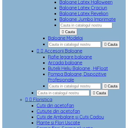
Baloane Latex Halloween
Baloane Latex Craciun
Baloane Latex Revelion
Baloane Jumbo Imprimate

Cauta
Baloane Modelaj

Cauta


Accesorii Baloane
Rafie legare baloane
Arcada baloane
Butelii Heliu Baloane , HiFloat
Pompa Baloane, Dispozitive
Profesionale

Cauta

Cauta


Floristica
Cutii din acetofan
Cutiute din acetofan
Cutii de Ambalare și Cutii Cadou
Plante si Flori Uscate