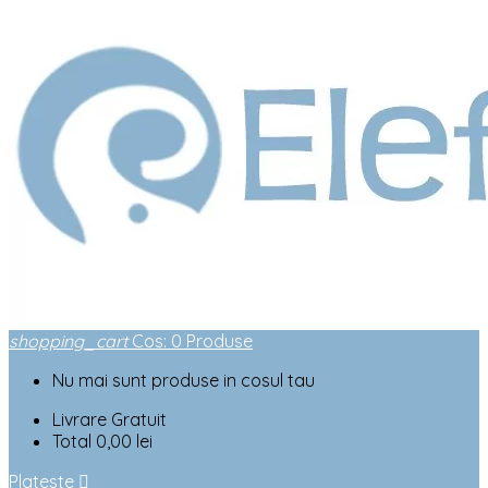
shopping_cart
Cos
:
0
Produse
Nu mai sunt produse in cosul tau
Livrare
Gratuit
Total
0,00 lei
Plateste
