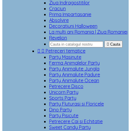
Ziua Indragostitilor
Craciun
Prima Impartasanie
Absolvire
Decoratiuni Halloween
La multi ani Romania | Ziua Romaniei
Revelion

Cauta


Petreceri tematice
Party Masinute
Ferma Animalelor Party
Party Animalute Jungla
Party Animalute Padure
Party Animalute Ocean
Petrecere Disco
Unicorn Party
Sports Party
Party Fluturasi si Floricele
Dino Party
Party Pisicute
Petrecere Cai si Echitatie
Sweet Candy Party