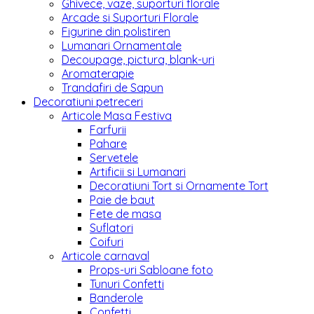
Ghivece, vaze, suporturi florale
Arcade si Suporturi Florale
Figurine din polistiren
Lumanari Ornamentale
Decoupage, pictura, blank-uri
Aromaterapie
Trandafiri de Sapun
Decoratiuni petreceri
Articole Masa Festiva
Farfurii
Pahare
Servetele
Artificii si Lumanari
Decoratiuni Tort si Ornamente Tort
Paie de baut
Fete de masa
Suflatori
Coifuri
Articole carnaval
Props-uri Sabloane foto
Tunuri Confetti
Banderole
Confetti