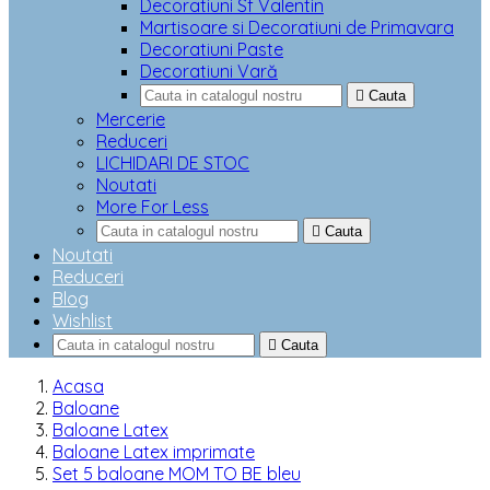
Decoratiuni Sf Valentin
Martisoare si Decoratiuni de Primavara
Decoratiuni Paste
Decoratiuni Vară

Cauta
Mercerie
Reduceri
LICHIDARI DE STOC
Noutati
More For Less

Cauta
Noutati
Reduceri
Blog
Wishlist

Cauta
Acasa
Baloane
Baloane Latex
Baloane Latex imprimate
Set 5 baloane MOM TO BE bleu