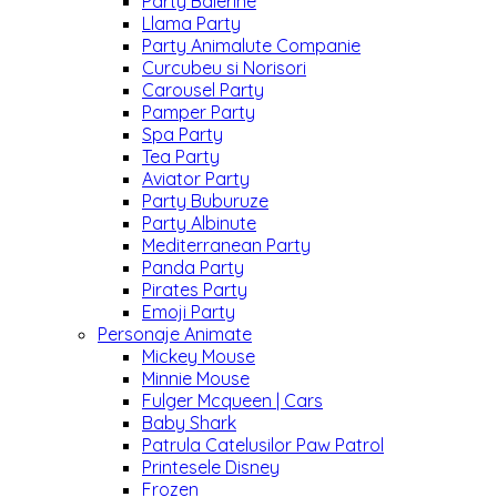
Party Balerine
Llama Party
Party Animalute Companie
Curcubeu si Norisori
Carousel Party
Pamper Party
Spa Party
Tea Party
Aviator Party
Party Buburuze
Party Albinute
Mediterranean Party
Panda Party
Pirates Party
Emoji Party
Personaje Animate
Mickey Mouse
Minnie Mouse
Fulger Mcqueen | Cars
Baby Shark
Patrula Catelusilor Paw Patrol
Printesele Disney
Frozen