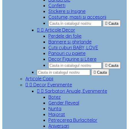
Confetti
Stickere si Insigne
Costume, masti si accesorii

Cauta


Articole Decor
Perdele din folie
Bannere si ghirlande
Cutii cuburi BABY, LOVE
Panouri cu paiete
Decor Figurine si Litere

Cauta

Cauta
Articole Copii


Decor Evenimente


Sarbatori Anuale, Evenimente
Botez
Gender Reveal
Nunta
Majorat
Petrecerea Burlacitelor
Aniversari