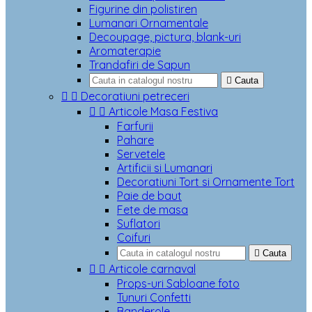
Figurine din polistiren
Lumanari Ornamentale
Decoupage, pictura, blank-uri
Aromaterapie
Trandafiri de Sapun

Cauta


Decoratiuni petreceri


Articole Masa Festiva
Farfurii
Pahare
Servetele
Artificii si Lumanari
Decoratiuni Tort si Ornamente Tort
Paie de baut
Fete de masa
Suflatori
Coifuri

Cauta


Articole carnaval
Props-uri Sabloane foto
Tunuri Confetti
Banderole