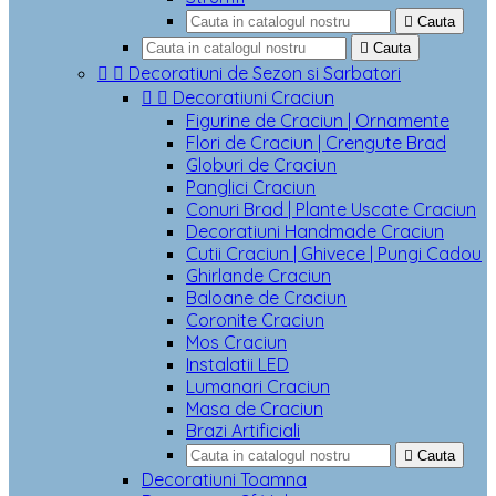

Cauta

Cauta


Decoratiuni de Sezon si Sarbatori


Decoratiuni Craciun
Figurine de Craciun | Ornamente
Flori de Craciun | Crengute Brad
Globuri de Craciun
Panglici Craciun
Conuri Brad | Plante Uscate Craciun
Decoratiuni Handmade Craciun
Cutii Craciun | Ghivece | Pungi Cadou
Ghirlande Craciun
Baloane de Craciun
Coronite Craciun
Mos Craciun
Instalatii LED
Lumanari Craciun
Masa de Craciun
Brazi Artificiali

Cauta
Decoratiuni Toamna