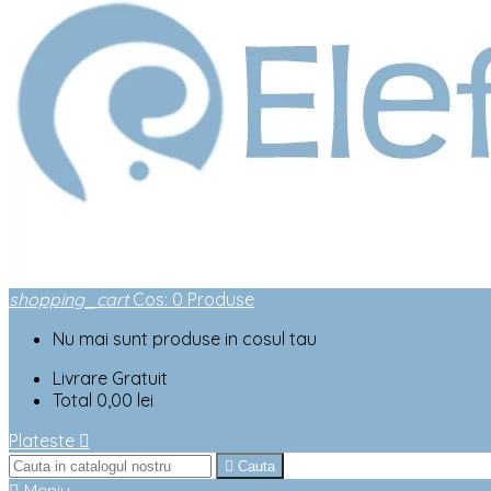
shopping_cart
Cos
:
0
Produse
Nu mai sunt produse in cosul tau
Livrare
Gratuit
Total
0,00 lei
Plateste


Cauta