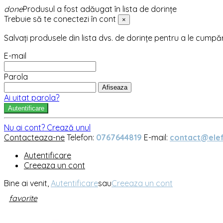
done
Produsul a fost adăugat în lista de dorințe
Trebuie să te conectezi în cont
×
Salvați produsele din lista dvs. de dorințe pentru a le cumpă
E-mail
Parola
Afiseaza
Ai uitat parola?
Autentificare
Nu ai cont? Crează unul
Contacteaza-ne
Telefon:
0767644819
E-mail:
contact@elef
Autentificare
Creeaza un cont
Bine ai venit,
Autentificare
sau
Creeaza un cont
favorite