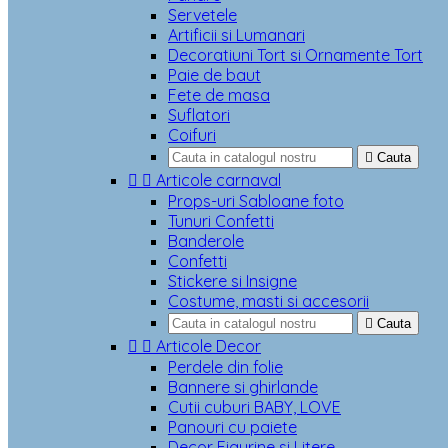
Servetele
Artificii si Lumanari
Decoratiuni Tort si Ornamente Tort
Paie de baut
Fete de masa
Suflatori
Coifuri

Cauta


Articole carnaval
Props-uri Sabloane foto
Tunuri Confetti
Banderole
Confetti
Stickere si Insigne
Costume, masti si accesorii

Cauta


Articole Decor
Perdele din folie
Bannere si ghirlande
Cutii cuburi BABY, LOVE
Panouri cu paiete
Decor Figurine si Litere