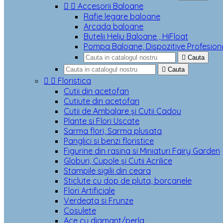


Accesorii Baloane
Rafie legare baloane
Arcada baloane
Butelii Heliu Baloane , HiFloat
Pompa Baloane, Dispozitive Profesion

Cauta

Cauta


Floristica
Cutii din acetofan
Cutiute din acetofan
Cutii de Ambalare și Cutii Cadou
Plante si Flori Uscate
Sarma flori, Sarma plusata
Panglici si benzi floristice
Figurine din rasina si Miniaturi Fairy Garden
Globuri, Cupole și Cutii Acrilice
Stampile sigilii din ceara
Sticlute cu dop de pluta, borcanele
Flori Artificiale
Verdeata si Frunze
Cosulete
Ace cu diamant/perla