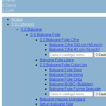

Meniu

Cauta

Cont
Acasa


Categorii


Baloane


Baloane Folie


Baloane Folie Cifre
Baloane Cifre 100 cm (40 inch)
Baloane Cifre 40 cm (16 inch)

Caut
Baloane Folie Litere


Baloane Folie Culori Uni
Baloane Folie Stea
Baloane Folie Inima
Baloane Folie Orbz
Baloane BOBO (Bubbles)
Baloane Folie Forme Speciale

Caut
Baloane mesaje standard
Seturi baloane folie