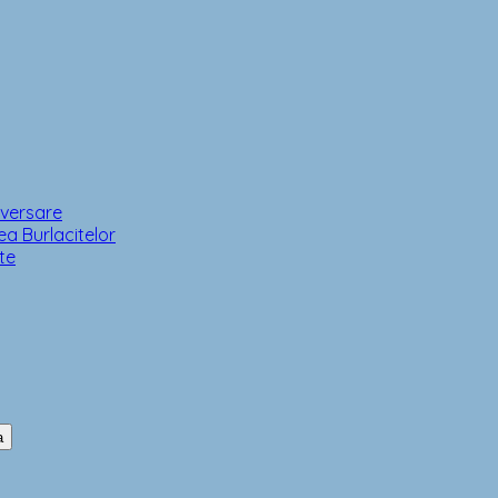
iversare
a Burlacitelor
te
a