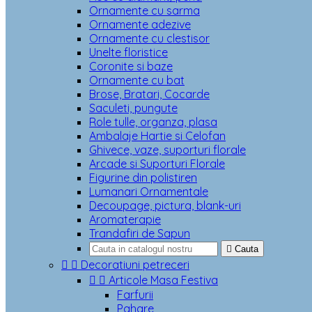
Ornamente cu sarma
Ornamente adezive
Ornamente cu clestisor
Unelte floristice
Coronite si baze
Ornamente cu bat
Brose, Bratari, Cocarde
Saculeti, pungute
Role tulle, organza, plasa
Ambalaje Hartie si Celofan
Ghivece, vaze, suporturi florale
Arcade si Suporturi Florale
Figurine din polistiren
Lumanari Ornamentale
Decoupage, pictura, blank-uri
Aromaterapie
Trandafiri de Sapun

Cauta


Decoratiuni petreceri


Articole Masa Festiva
Farfurii
Pahare