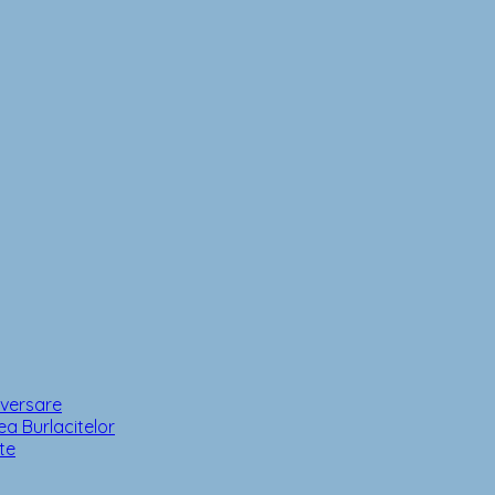
iversare
a Burlacitelor
te