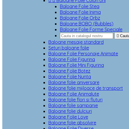


Baloane Folie Culori Uni
Baloane Folie Stea
Baloane Folie Inima
Baloane Folie Orbz
Baloane BOBO (Bubbles)
Baloane Folie Forme Speciale

Caut
Baloane mesaje standard
Seturi baloane folie
Baloane Folie Personaje Animate
Baloane Folie Figurina
Baloane Folie Mini Figurina
Baloane Folie Botez
Baloane Folie Nunta
Baloane folie aniversare
Baloane folie mijloace de transport
Baloane Folie Animalute
Baloane folie flori si fluturi
Baloane folie sampanie
Baloane folie dulciuri
Baloane Folie Love
Baloane folie absolvire
Baloane Folie Diverse