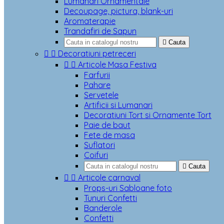
Lumanari Ornamentale
Decoupage, pictura, blank-uri
Aromaterapie
Trandafiri de Sapun

Cauta


Decoratiuni petreceri


Articole Masa Festiva
Farfurii
Pahare
Servetele
Artificii si Lumanari
Decoratiuni Tort si Ornamente Tort
Paie de baut
Fete de masa
Suflatori
Coifuri

Cauta


Articole carnaval
Props-uri Sabloane foto
Tunuri Confetti
Banderole
Confetti