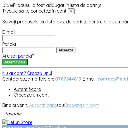
done
Produsul a fost adăugat în lista de dorințe
Trebuie să te conectezi în cont
×
Salvați produsele din lista dvs. de dorințe pentru a le cumpă
E-mail
Parola
Afiseaza
Ai uitat parola?
Autentificare
Nu ai cont? Crează unul
Contacteaza-ne
Telefon:
0767644819
E-mail:
contact@elef
Autentificare
Creeaza un cont
Bine ai venit,
Autentificare
sau
Creeaza un cont
favorite