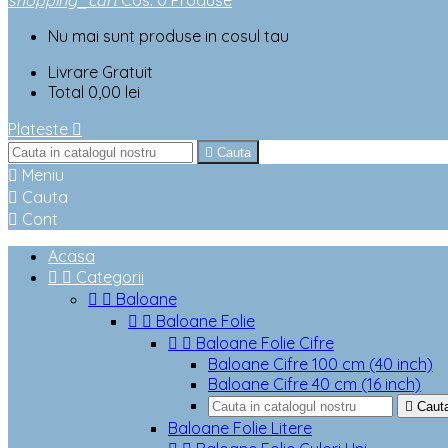
shopping_cart
Cos
:
0
Produse
Nu mai sunt produse in cosul tau
Livrare
Gratuit
Total
0,00 lei
Plateste


Cauta

Meniu

Cauta

Cont
Acasa


Categorii


Baloane


Baloane Folie


Baloane Folie Cifre
Baloane Cifre 100 cm (40 inch)
Baloane Cifre 40 cm (16 inch)

Caut
Baloane Folie Litere