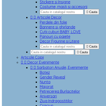
Stickere si Insigne
Costume, masti si accesorii

Cauta


Articole Decor
Perdele din folie
Bannere si ghirlande
Cutii cuburi BABY, LOVE
Panouri cu paiete
Decor Figurine si Litere

Cauta

Cauta
Articole Copii


Decor Evenimente


Sarbatori Anuale, Evenimente
Botez
Gender Reveal
Nunta
Majorat
Petrecerea Burlacitelor
Aniversari
Ziua Indragostitilor
Craciun