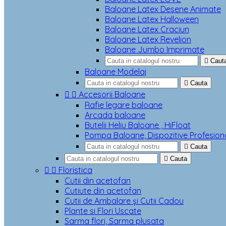
Baloane Latex Desene Animate
Baloane Latex Halloween
Baloane Latex Craciun
Baloane Latex Revelion
Baloane Jumbo Imprimate

Caut
Baloane Modelaj

Cauta


Accesorii Baloane
Rafie legare baloane
Arcada baloane
Butelii Heliu Baloane , HiFloat
Pompa Baloane, Dispozitive Profesion

Cauta

Cauta


Floristica
Cutii din acetofan
Cutiute din acetofan
Cutii de Ambalare și Cutii Cadou
Plante si Flori Uscate
Sarma flori, Sarma plusata