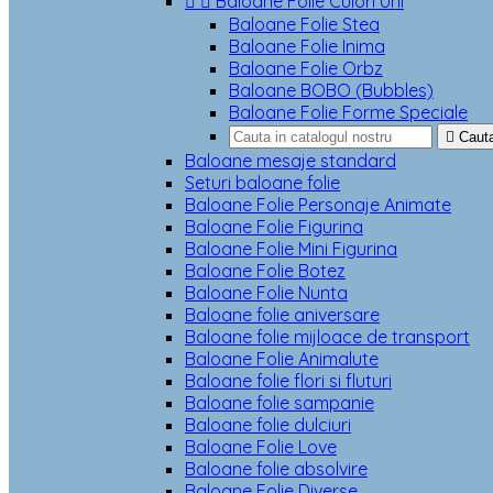


Baloane Folie Culori Uni
Baloane Folie Stea
Baloane Folie Inima
Baloane Folie Orbz
Baloane BOBO (Bubbles)
Baloane Folie Forme Speciale

Caut
Baloane mesaje standard
Seturi baloane folie
Baloane Folie Personaje Animate
Baloane Folie Figurina
Baloane Folie Mini Figurina
Baloane Folie Botez
Baloane Folie Nunta
Baloane folie aniversare
Baloane folie mijloace de transport
Baloane Folie Animalute
Baloane folie flori si fluturi
Baloane folie sampanie
Baloane folie dulciuri
Baloane Folie Love
Baloane folie absolvire
Baloane Folie Diverse