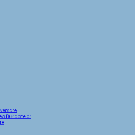
iversare
a Burlacitelor
te