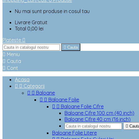
shopping_cart
Cos
:
0
Produse
Nu mai sunt produse in cosul tau
Livrare
Gratuit
Total
0,00 lei
Plateste


Cauta

Meniu

Cauta

Cont
Acasa


Categorii


Baloane


Baloane Folie


Baloane Folie Cifre
Baloane Cifre 100 cm (40 inch)
Baloane Cifre 40 cm (16 inch)

Caut
Baloane Folie Litere