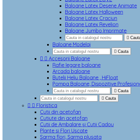
Baloane Latex Desene Animate
Baloane Latex Halloween
Baloane Latex Craciun
Baloane Latex Revelion
Baloane Jumbo Imprimate

Caut
Baloane Modelaj

Cauta


Accesorii Baloane
Rafie legare baloane
Arcada baloane
Butelii Heliu Baloane , HiFloat
Pompa Baloane, Dispozitive Profesion

Cauta

Cauta


Floristica
Cutii din acetofan
Cutiute din acetofan
Cutii de Ambalare și Cutii Cadou
Plante si Flori Uscate
Sarma flori, Sarma plusata