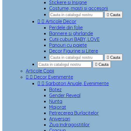
Stickere si Insigne
Costume, masti si accesorii

Cauta


Articole Decor
Perdele din folie
Bannere si ghirlande
Cutii cuburi BABY, LOVE
Panouri cu paiete
Decor Figurine si Litere

Cauta

Cauta
Articole Copii


Decor Evenimente


Sarbatori Anuale, Evenimente
Botez
Gender Reveal
Nunta
Majorat
Petrecerea Burlacitelor
Aniversari
Ziua Indragostitilor
Craciun