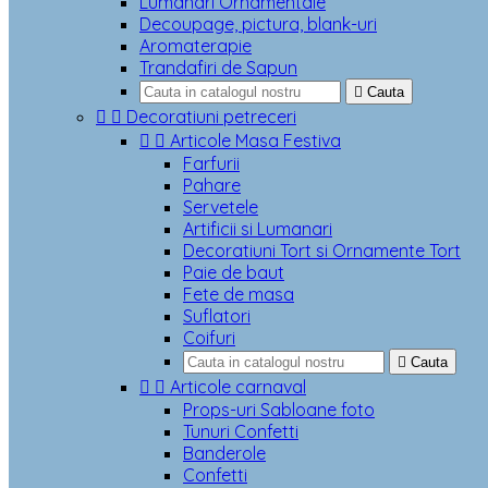
Lumanari Ornamentale
Decoupage, pictura, blank-uri
Aromaterapie
Trandafiri de Sapun

Cauta


Decoratiuni petreceri


Articole Masa Festiva
Farfurii
Pahare
Servetele
Artificii si Lumanari
Decoratiuni Tort si Ornamente Tort
Paie de baut
Fete de masa
Suflatori
Coifuri

Cauta


Articole carnaval
Props-uri Sabloane foto
Tunuri Confetti
Banderole
Confetti