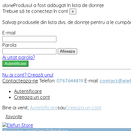
done
Produsul a fost adăugat în lista de dorințe
Trebuie să te conectezi în cont
×
Salvați produsele din lista dvs. de dorințe pentru a le cumpă
E-mail
Parola
Afiseaza
Ai uitat parola?
Autentificare
Nu ai cont? Crează unul
Contacteaza-ne
Telefon:
0767644819
E-mail:
contact@elef
Autentificare
Creeaza un cont
Bine ai venit,
Autentificare
sau
Creeaza un cont
favorite