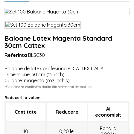
Baloane Latex Magenta Standard
30cm Cattex
Referinta
BLSC30
Baloane de latex profesionale CATTEX ITALIA
Dimensiune: 30 cm (12 inch)
Culoare: magenta (roz inchis)
*Selecteaza cantitatea dorita din selectorul de mai jos
Reduceri la volum
Ai
Cantitate
Reducere
economisit
Pana la
10
0,20 lei