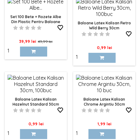
Set 100 Bete + Rozete Albe
Din Plastic Pentru Baloane
Baloane Latex Kalisan Retro
Wild Berry 30cm
Pret
Pret
39,99 lei
49,99 lei
Pret
0,99 lei
de
baza
Baloane Latex Kalisan
Baloane Latex Kalisan
Hazelnut Standard 30cm
Chrome Argintiu 30cm
Pret
Pret
0,99 lei
1,99 lei