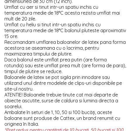
dimensiunea de 30 cm (12 inch).
Umflat cu aer si tinut intr-un spatiu inchis cu
temperatura medie de 18°C acesta rezista umflat mai
mult de 20 zile.
Umflat cu heliu si tinut intr-un spatiu inchis cu
temperatura medie de 18°C balonul pluteste aproximativ
15 ore.
Recomandam umflarea baloanelor de latex pana forma
acestora se aseamana cu o lacrima, pentru
maximizarea timpului de plutire.
Daca balonul este umflat prea putin (are forma
rotunda) sau este umflat prea mult (are forma de para),
timpul de plutire se reduce.
Baloanele de latex se pot sigila prin innodare sau
utilizand unul dintre modelele de clips-uri disponibile pe
site-ul nostru.
ATENTIE! Baloanele trebuie tinute cat mai departe de
obiecte ascutite, surse de caldura si lumina directa a
soarelui.
Ambalate în seturi de 1, 10, 50 si 100 bucăți, aceste
baloane sunt produse de Cattex, un brand renumit cu
originea în Italia.
*Pret redus pentru cantitati de 10 bucati, 50 bucati si 100