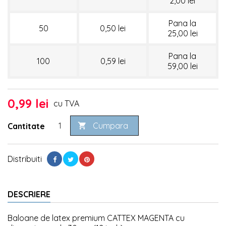
2,00 lei
Pana la
50
0,50 lei
25,00 lei
Pana la
100
0,59 lei
59,00 lei
0,99 lei
cu TVA
Cumpara
Cantitate

Distribuiti
DESCRIERE
Baloane de latex premium CATTEX MAGENTA cu