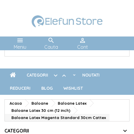



Meniu
Cauta
Cont


CATEGORII
NOUTATI
REDUCERI
BLOG
WISHLIST
Acasa
Baloane
Baloane Latex
Baloane Latex 30 cm (12 inch)
Baloane Latex Magenta Standard 30cm Cattex
CATEGORII