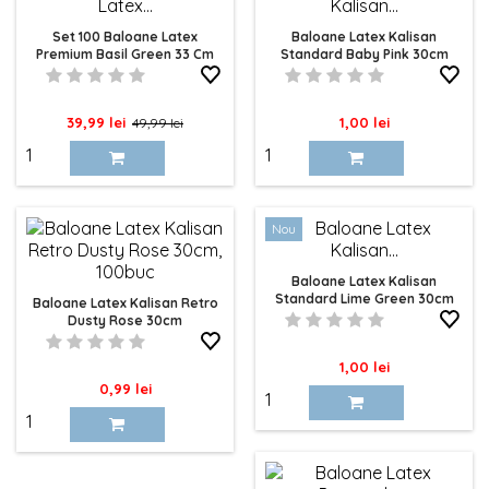
Set 100 Baloane Latex
Baloane Latex Kalisan
Premium Basil Green 33 Cm
Standard Baby Pink 30cm
Cattex
Pret
Pret
Pret
39,99 lei
1,00 lei
49,99 lei
de
baza
Nou
Baloane Latex Kalisan
Standard Lime Green 30cm
Baloane Latex Kalisan Retro
Dusty Rose 30cm
Pret
1,00 lei
Pret
0,99 lei