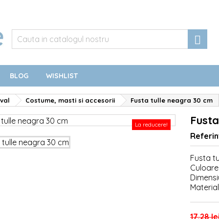

BLOG
WISHLIST
val
Costume, masti si accesorii
Fusta tulle neagra 30 cm
Fusta
La reducere!
Referin
Fusta tu
Culoare
Dimensi
Material
17,28 le