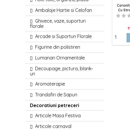
Coronit
Ambalaje Hartie si Celofan
Cu Stra
Ro
Ghivece, vaze, suporturi
florale
P
1
Arcade si Suporturi Florale
Figurine din polistiren
Lumanari Ornamentale
Decoupage, pictura, blank-
uri
Aromaterapie
Trandafiri de Sapun
Decoratiuni petreceri
Articole Masa Festiva
Articole carnaval