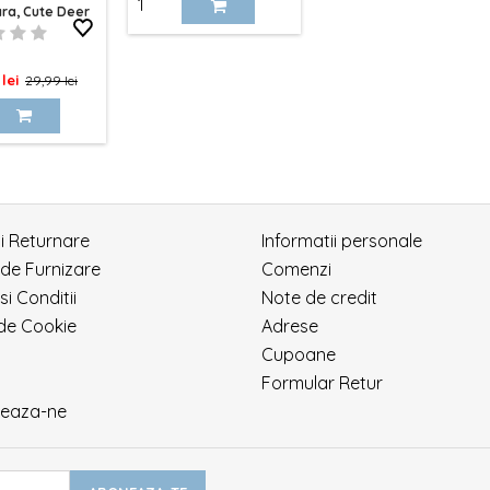
ra, Cute Deer
baza
 Cu Sclipici
Pret
lei
29,99 lei
de
baza
si Returnare
Informatii personale
 de Furnizare
Comenzi
si Conditii
Note de credit
 de Cookie
Adrese
Cupoane
Formular Retur
eaza-ne