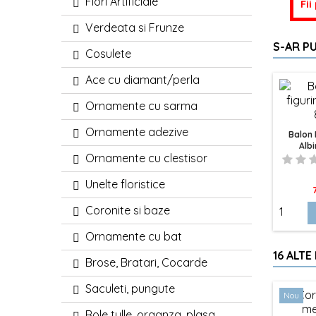
Flori Artificiale
Fii
Verdeata si Frunze
S-AR PU
Cosulete
Ace cu diamant/perla
Ornamente cu sarma
Ornamente adezive
Balon 
Alb
Ornamente cu clestisor
Unelte floristice
P
Coronite si baze
Ornamente cu bat
16 ALTE
Brose, Bratari, Cocarde
Saculeti, pungute
Nou
Role tulle, organza, plasa