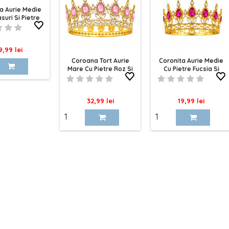
a Aurie Medie
suri Si Pietre
sii 10cm
ret
9,99 lei
Coroana Tort Aurie
Coronita Aurie Medie
Mare Cu Pietre Roz Si
Cu Pietre Fucsia Si
Cristale 15cm
Cristale 10cm
Pret
Pret
32,99 lei
19,99 lei