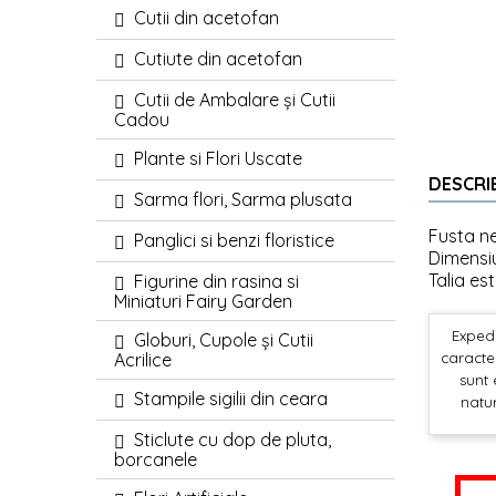
Cutii din acetofan
Cutiute din acetofan
Cutii de Ambalare și Cutii
Cadou
Plante si Flori Uscate
DESCRI
Sarma flori, Sarma plusata
Fusta ne
Panglici si benzi floristice
Dimensiu
Talia es
Figurine din rasina si
Miniaturi Fairy Garden
Expedi
Globuri, Cupole și Cutii
Acrilice
caracter
sunt 
Stampile sigilii din ceara
natur
Sticlute cu dop de pluta,
borcanele