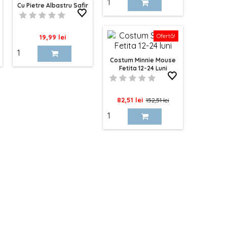
Cu Pietre Albastru Safir
baza
Si Cristale 10cm
Ofertă!
Pret
19,99 lei
Costum Minnie Mouse
Fetita 12-24 Luni
Pret
Pret
82,51 lei
152,51 lei
de
baza