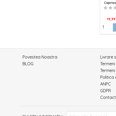
Caprioa
Auriu
Pret
19,99 
Povestea Noastra
Livrare 
BLOG
Termeni
Termeni 
Politica
ANPC
GDPR
Contact