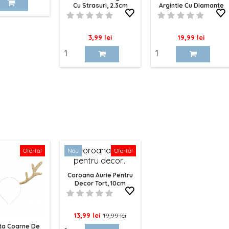
Cu Strasuri, 2.3cm
Argintie Cu Diamante
baza
Pentru Tort, 9cm
Pret
Pret
3,99 lei
19,99 lei
Ofertă!
Nou
Ofertă!
Coroana Aurie Pentru
Decor Tort, 10cm
Pret
Pret
13,99 lei
19,99 lei
ta Coarne De
de