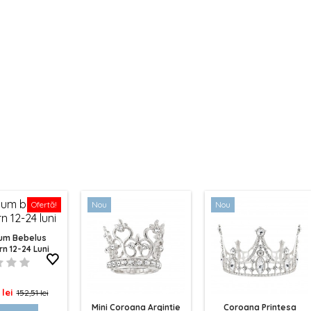
Ofertă!
Nou
Nou
um Bebelus
rn 12-24 Luni
Pret
 lei
152,51 lei
Mini Coroana Argintie
Coroana Printesa
de