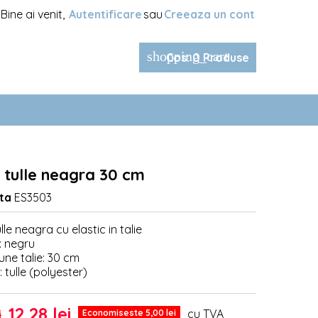
Bine ai venit,
Autentificare
sau
Creeaza un cont
shopping_cart
Cos
:
0
Produse
 tulle neagra 30 cm
ta
ES3503
lle neagra cu elastic in talie
: negru
une talie: 30 cm
: tulle (polyester)
12,28 lei
cu TVA
i
Economiseste 5,00 lei