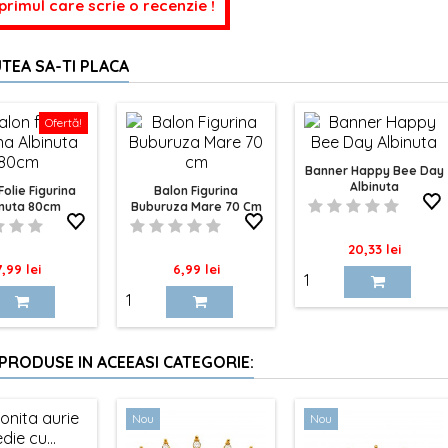
 primul care scrie o recenzie !
TEA SA-TI PLACA
Ofertă!
Banner Happy Bee Day
Albinuta
Folie Figurina
Balon Figurina
inuta 80cm
Buburuza Mare 70 Cm
Pret
20,33 lei
ret
Pret
7,99 lei
6,99 lei
 PRODUSE IN ACEEASI CATEGORIE:
Nou
Nou