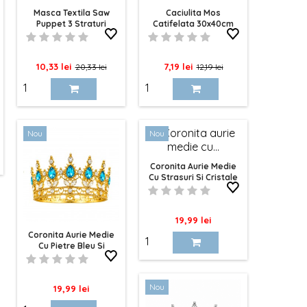
Masca Textila Saw
Caciulita Mos
Puppet 3 Straturi
Catifelata 30x40cm
Pret
Pret
Pret
Pret
10,33 lei
7,19 lei
20,33 lei
12,19 lei
de
de
baza
baza
Nou
Nou
Coronita Aurie Medie
Cu Strasuri Si Cristale
10cm
Pret
19,99 lei
Coronita Aurie Medie
Cu Pietre Bleu Si
Cristale 10cm
Nou
Pret
19,99 lei