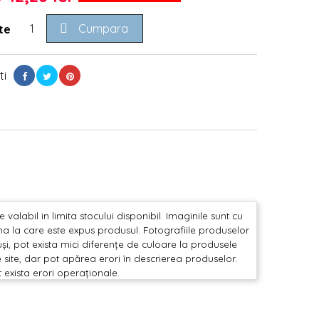

Cumpara
te
ti
valabil in limita stocului disponibil. Imaginile sunt cu
mina la care este expus produsul. Fotografiile produselor
și, pot exista mici diferențe de culoare la produsele
 site, dar pot apărea erori în descrierea produselor.
t exista erori operaționale.