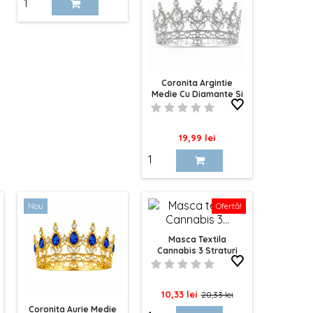
Coronita Argintie
Medie Cu Diamante Si
Cristale 10cm
Pret
19,99 lei
Nou
Ofertă!
Masca Textila
Cannabis 3 Straturi
Pret
Pret
10,33 lei
20,33 lei
Coronita Aurie Medie
de