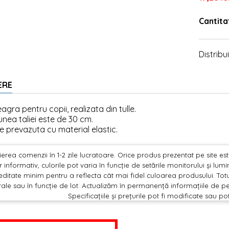
Cantita
Distribui
ERE
agra pentru copii, realizata din tulle.
nea taliei este de 30 cm.
te prevazuta cu material elastic.
erea comenzii în 1-2 zile lucratoare. Orice produs prezentat pe site este 
 informativ, culorile pot varia în funcție de setările monitorului și lu
editate minim pentru a reflecta cât mai fidel culoarea produsului. Totu
ale sau în funcție de lot. Actualizăm în permanență informațiile de pe
Specificațiile și prețurile pot fi modificate sau po